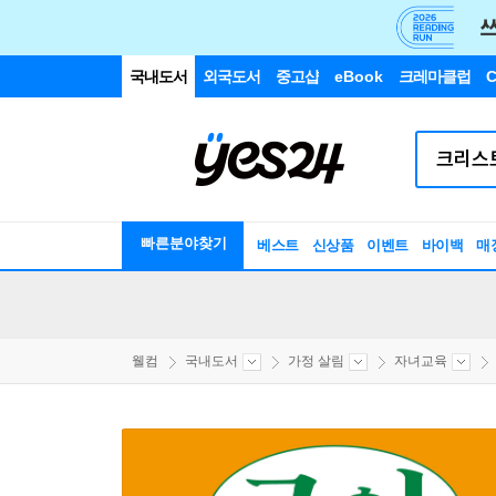
국내도서
외국도서
중고샵
eBook
크레마클럽
C
빠른분야찾기
베스트
신상품
이벤트
바이백
매
웰컴
국내도서
가정 살림
자녀교육