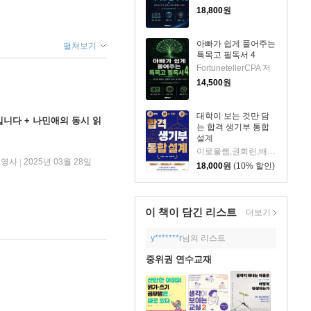
18,800
원
아빠가 쉽게 풀어주는
펼쳐보기
특목고 필독서 4
FortunetellerCPA 저
14,500
원
대학이 보는 것만 담
니다 + 나민애의 동시 읽
는 합격 생기부 통합
설계
이로울쌤,권희린,배혜림 저
김영사
2025년 03월 28일
|
18,000
원
(10% 할인)
이 책이 담긴
리스트
더보기
y*******r
님의 리스트
중위권 연수교재