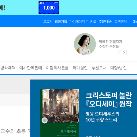
로그인
회원가입
마이페이지
카트
주문/배송
고객센터
Gl
름방학혜택
예사단독판매
이달의사은품
특가할인
추천도서
대량/법인
’ 교수의 초등 국어 달인 만들기