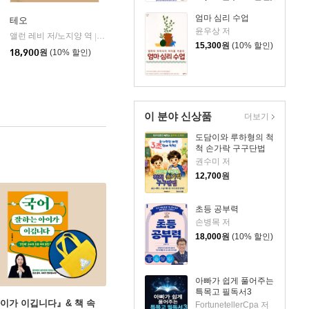
엄마 심리 수업
테오
윤우상 저
앨런 레비 저/노지양 역
오팬하우스
|
15,300
원
(10% 할인)
18,900
원
(10% 할인)
이 분야 신상품
더보기
도담이와 루하형의 척
척 손가락 구구단법
권수미 저
12,700
원
초등 공부력
손병목 저
18,000
원
(10% 할인)
아빠가 쉽게 풀어주는
특목고 필독서3
아이가 이깁니다』& 책 속
FortunetellerCpa 저