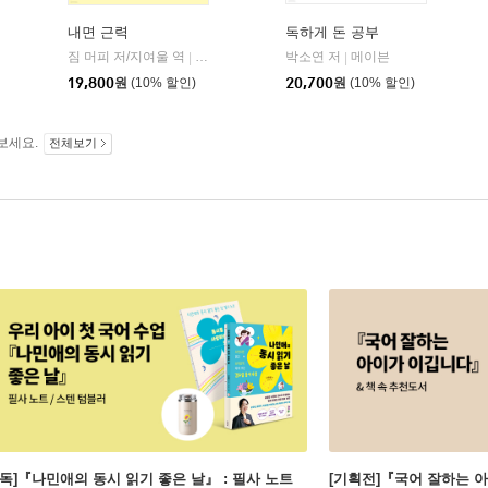
내면 근력
독하게 돈 공부
짐 머피 저/지여울 역
현대지성
윌북(willbook)
박소연 저
메이븐
|
|
|
19,800
원
(10% 할인)
20,700
원
(10% 할인)
보세요.
전체보기
단독]『나민애의 동시 읽기 좋은 날』 : 필사 노트
[기획전]『국어 잘하는 