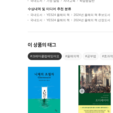
국내도서
가정 살림
자녀교육
학습법일반
수상내역 및 미디어 추천 분류
국내도서
YES24 올해의 책
2024년 올해의 책 후보도서
국내도서
YES24 올해의 책
2024년 올해의 책 선정도서
이 상품의 태그
#크레마클럽에있어요
#올해의책
#공부법
#효과