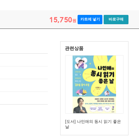
15,750
카트에 넣기
바로구매
원
관련상품
[도서] 나민애의 동시 읽기 좋은
날