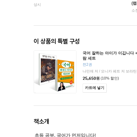
(랩
상시
소
이 상품의 특별 구성
국어 잘하는 아이가 이깁니다 
람 세트
전2권
25,650
원
(10% 할인)
카트에 넣기
책소개
초등 공부, 국어가 먼저입니다!