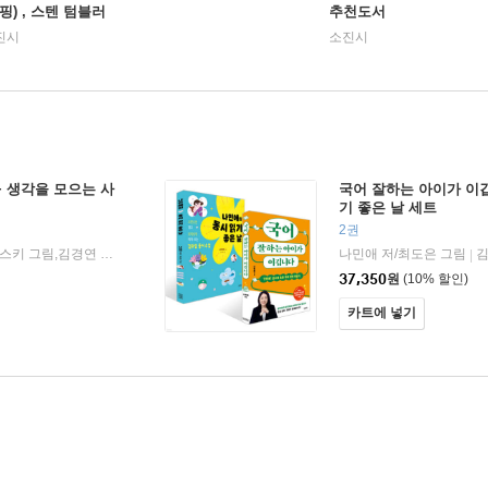
핑) , 스텐 텀블러
추천도서
진시
소진시
+ 생각을 모으는 사
국어 잘하는 아이가 이깁
기 좋은 날 세트
2권
나민애 저 / 모니카 페트 저 보라틴스키 그림,김경연 역
김영사
나민애 저/최도은 그림
|
|
37,350
원
(10% 할인)
카트에 넣기