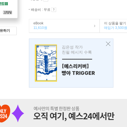
배송비 : 무료
eBook
이 상품을 팔기
11,610원
매입가 3,500
유하기
김은성 작가
친필 메시지 수록
---------------
[예스리커버]
빵야 TRIGGER