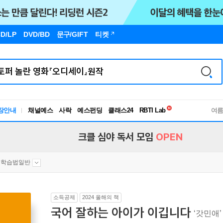
D/LP
DVD/BD
문구
/GIFT
티켓
독서유형검사
RBTI Lab
장안내
채널예스
사락
예스펀딩
클래스24
독서유형검사
여
크클 심야 독서 모임
OPEN
학습법일반
소득공제
2024 올해의 책
국어 잘하는 아이가 이깁니다
‘갓민애