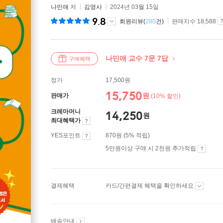
나민애
저
김영사
2024년 03월 15일
9.8
회원리뷰(
280
건)
판매지수 18,588
나민애 교수 7문 7답
구매혜택
정가
17,500원
15,750
원
판매가
(10% 할인)
크레마머니
14,250
원
최대혜택가
YES포인트
870원 (5% 적립)
5만원이상 구매 시 2천원 추가적립
결제혜택
카드/간편결제 혜택을 확인하세요
배송안내