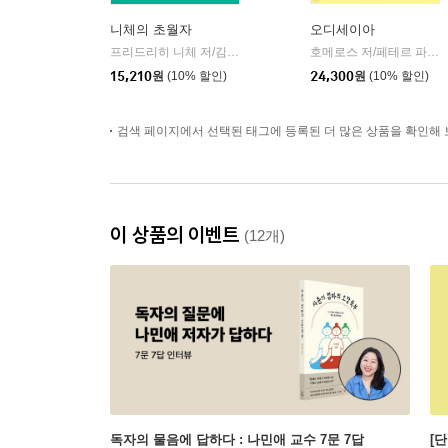
니체의 초월자
오디세이아
프리드리히 니체 저/김철 편역
히읏
호메로스 저/페테르 파울 루벤스 그림/박문재 역
|
15,210
원
(10% 할인)
24,300
원
(10% 할인)
검색 페이지에서 선택된 태그에 등록된 더 많은 상품을 확인해 
이 상품의 이벤트
(12개)
독자의 물음에 답하다 : 나민애 교수 7문 7답
[