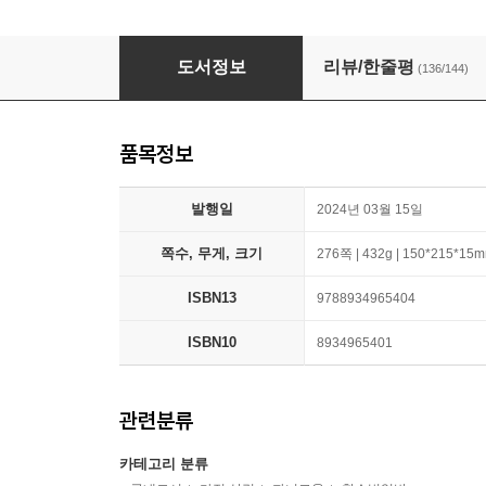
국어 잘하는 아이가 이깁니다
도서정보
리뷰/한줄평
(136/144)
품목정보
발행일
2024년 03월 15일
쪽수, 무게, 크기
276쪽 | 432g | 150*215*15
ISBN13
9788934965404
ISBN10
8934965401
관련분류
카테고리 분류