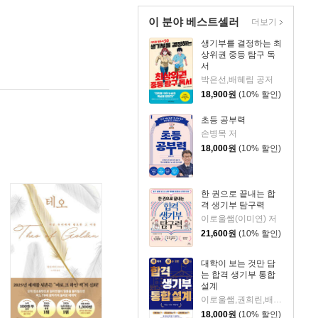
이 분야 베스트셀러
더보기
생기부를 결정하는 최
상위권 중등 탐구 독
서
박은선,배혜림 공저
18,900
원
(10% 할인)
초등 공부력
손병목 저
18,000
원
(10% 할인)
한 권으로 끝내는 합
격 생기부 탐구력
이로울쌤(이미연) 저
21,600
원
(10% 할인)
대학이 보는 것만 담
는 합격 생기부 통합
설계
이로울쌤,권희린,배혜림 저
18,000
원
(10% 할인)