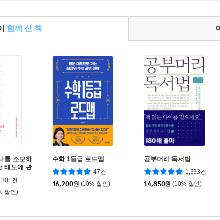
들이
함께 산 책
 나를 소모하
수학 1등급 로드맵
공부머리 독서법
한 태도에 관
47건
1,333건
301건
16,200
원
(10% 할인)
14,850
원
(10% 할인)
% 할인)