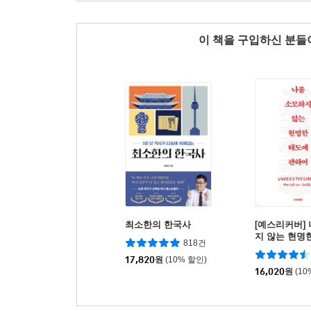
이 책을 구입하신 분
최소한의 한국사
[예스리커버]
지 않는 현명
818건
하여
17,820
원
(10% 할인)
16,020
원
(10