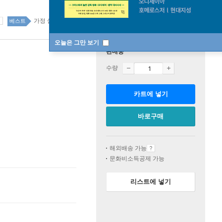
가정 살림 69위
국내도서 top20 7주
베스트
오늘은 그만 보기
판매중
수량
카트에 넣기
바로구매
해외배송 가능
문화비소득공제 가능
리스트에 넣기