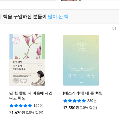
이 책을 구입하신 분들이
많이 산 책
4
/4
단 한 줄만 내 마음에 새긴
[예스리커버] 내 몸 혁명
다고 해도
230건
159건
17,550
원
(10% 할인)
21,420
원
(10% 할인)