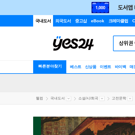
국내도서
외국도서
중고샵
eBook
크레마클럽
C
빠른분야찾기
베스트
신상품
이벤트
바이백
매
웰컴
국내도서
소설/시/희곡
고전문학