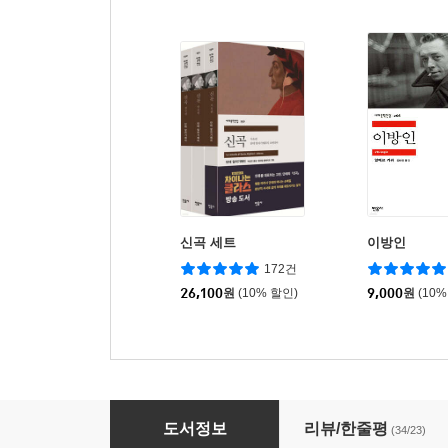
신곡 세트
이방인
172건
26,100
원
(10% 할인)
9,000
원
(10%
파우스트
도서정보
리뷰/한줄평
(34/23)