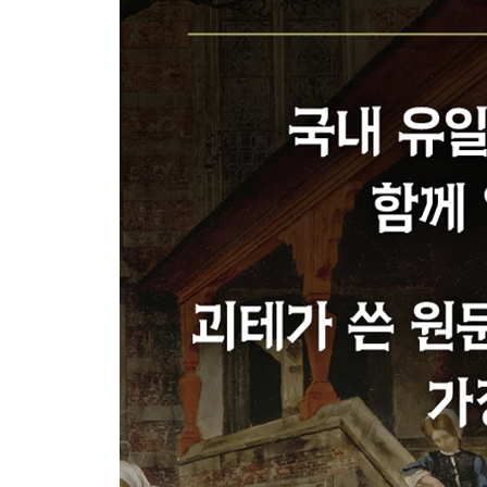
정원의 정자
숲과 동굴
그레트헨의 방 195
마르테의 정원 199
우물가에서 206
성벽 사이 통로 210
밤 213
대성당 221
발푸르기스 밤 225
발푸르기스 밤의 꿈 246
흐린 날 255
밤, 훤히 트인 들판 258
감옥 259
비극·제2부(5막극)
제1막
쾌적한 지역