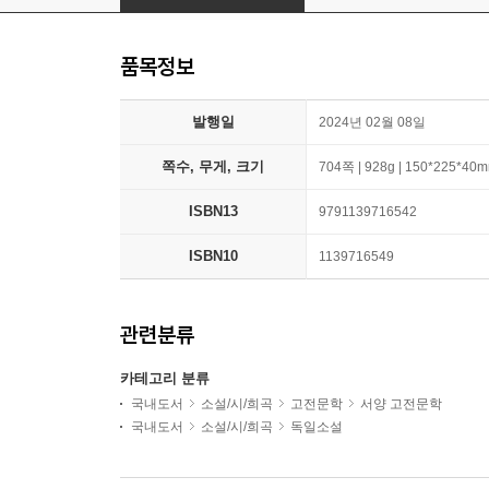
품목정보
발행일
2024년 02월 08일
쪽수, 무게, 크기
704쪽 | 928g | 150*225*40
ISBN13
9791139716542
ISBN10
1139716549
관련분류
카테고리 분류
국내도서
소설/시/희곡
고전문학
서양 고전문학
국내도서
소설/시/희곡
독일소설