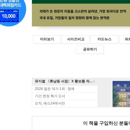
미리보기
사이즈비교
카드뉴스
파
공유하기
뮤지컬 〈휴남동 서점〉X 황보름 작가 북토크
2026 젊은 작가 1위 : 청예
기간 한정 특가 도서
오직, 예스24에서만
이 책을 구입하신 분