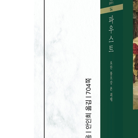
-궁전의 너른 앞뜰
-매장
산의 협곡에서
해제 | 안인희
괴테 연보