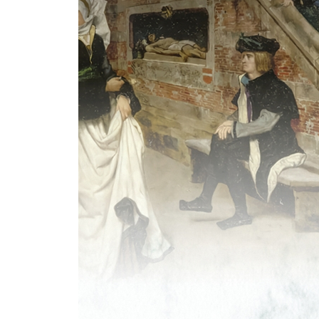
황제의 궁성
-옥좌가 있는 홀
-곁방들이 딸린 널따란 홀
-유원지
-어두운 회랑
-환하게 불이 밝혀진 홀들
-기사들의 전당
제2막
높은 아치가 있는 비좁은 고딕식 방
실험실
고전적 발푸르기스 밤
-파르살로스 평원
-페네이오스
-페네이오스강 상류에서
-에게해의 암벽 물굽이에서
-로도스의 텔키네스 원시 종족