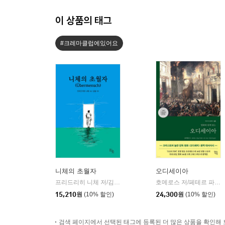
이 상품의 태그
#크레마클럽에있어요
니체의 초월자
오디세이아
프리드리히 니체 저/김철 편역
히읏
호메로스 저/페테르 파울 루벤스 그림/박문재 역
|
15,210
원
(10% 할인)
24,300
원
(10% 할인)
검색 페이지에서 선택된 태그에 등록된 더 많은 상품을 확인해 