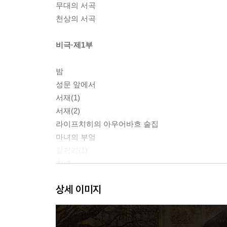
무대의 서곡
천상의 서곡
비극·제1부
밤
성문 앞에서
서재(1)
서재(2)
라이프치히의 아우어바흐 술집
마녀의 부엌
길거리(1)
저녁
산책
상세 이미지
이웃 여인의 집
길거리(2)
정원