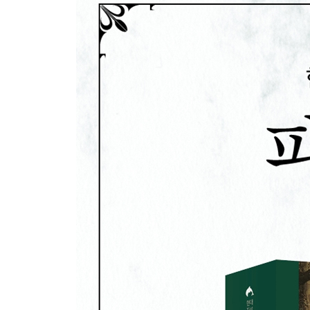
제3막
스파르타의 메넬라오스 궁전 앞
성의 안뜰
그늘이 드리워진 작은 숲[아르카디아]
제4막
산꼭대기[고산지대]
구릉지대에서
대립 황제의 천막
제5막
트인 지역
궁전
-너른 관상용 정원, 곧게 뻗은 대운하
-깊은 밤
-자정