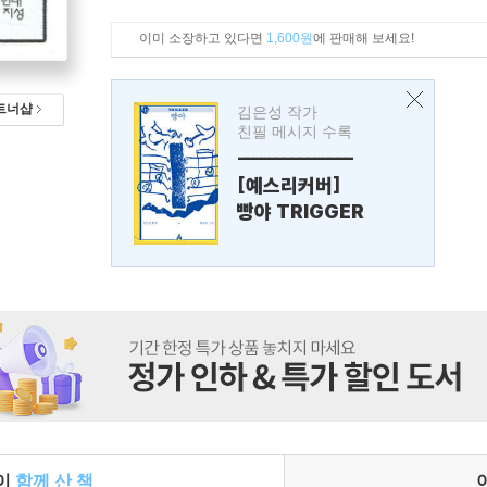
이미 소장하고 있다면
1,600원
에 판매해 보세요!
트너샵
김은성 작가
친필 메시지 수록
---------------
[예스리커버]
빵야 TRIGGER
들이
함께 산 책