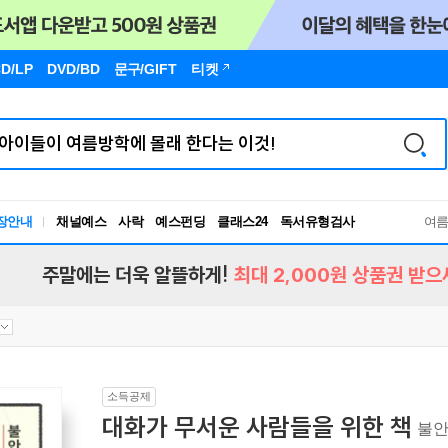
D/LP
DVD/BD
문구
/GIFT
티켓
독서유형검사
장안내
채널예스
사락
예스펀딩
클래스24
여
RBTI Lab
독서유형검사
주말에는 더욱 알뜰하게!
최대 2,000원 상품권 받으
소득공제
대화가 무서운 사람들을 위한 책
불안