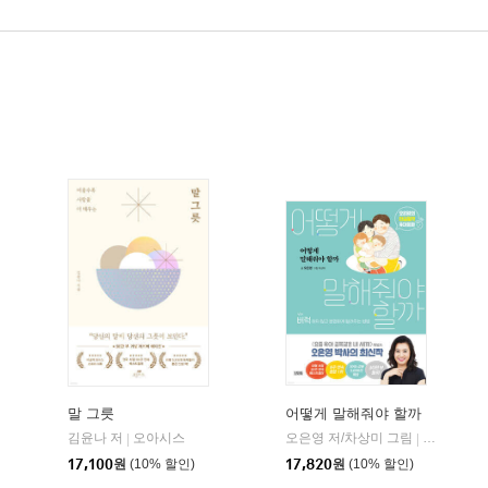
말 그릇
어떻게 말해줘야 할까
김윤나 저
오아시스
오은영 저/차상미 그림
김영사
|
|
현대지성
17,100
원
(10% 할인)
17,820
원
(10% 할인)