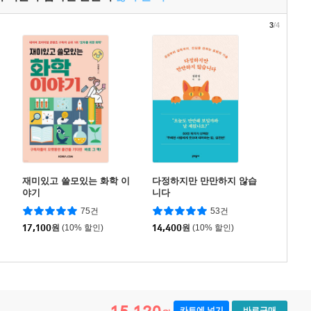
3
/4
재미있고 쓸모있는 화학 이
다정하지만 만만하지 않습
야기
니다
75건
53건
17,100
원
(10% 할인)
14,400
원
(10% 할인)
카트에 넣기
바로구매