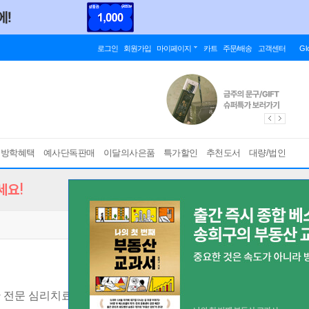
로그인
회원가입
마이페이지
카트
주문/배송
고객센터
Gl
름방학혜택
예사단독판매
이달의사은품
특가할인
추천도서
대량/법인
세요!
 전문 심리치료사가 알려주는 스트레스 없는 대화법