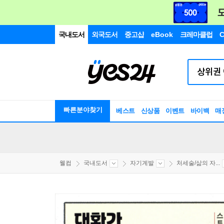
국내도서
외국도서
중고샵
eBook
크레마클럽
C
빠른분야찾기
베스트
신상품
이벤트
바이백
매
웰컴
국내도서
자기계발
처세술/삶의 자...