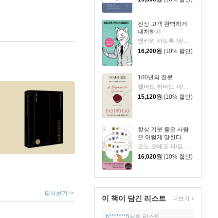
진상 고객 완벽하게
대처하기
엔카와 사토루 저/이주 역
16,200
원
(10% 할인)
100년의 질문
엘버트 허버드 저/충희 편
15,120
원
(10% 할인)
항상 기분 좋은 사람
은 이렇게 말한다
오노 모에코 저/김시온 역
16,020
원
(10% 할인)
펼쳐보기
이 책이 담긴
리스트
더보기
h*******5
님의 리스트