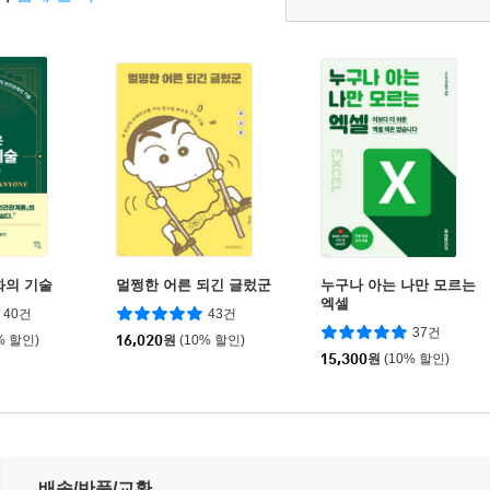
화의 기술
멀쩡한 어른 되긴 글렀군
누구나 아는 나만 모르는
엑셀
40건
43건
37건
% 할인)
16,020
원
(10% 할인)
15,300
원
(10% 할인)
배송/반품/교환