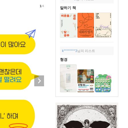
1
/4
말하기 책
k********3
님의 리스트
형경