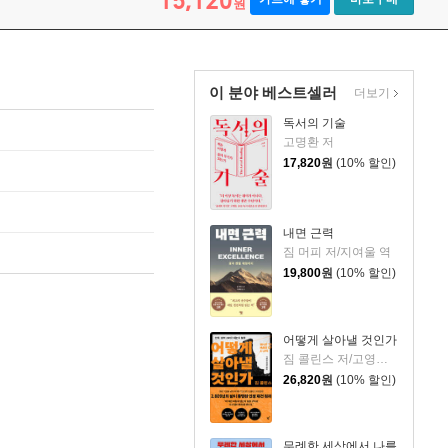
15,120
원
이 분야 베스트셀러
더보기
독서의 기술
고명환 저
17,820
원
(10% 할인)
내면 근력
짐 머피 저/지여울 역
19,800
원
(10% 할인)
어떻게 살아낼 것인가
짐 콜린스 저/고영훈,윤영호 역
26,820
원
(10% 할인)
무례한 세상에서 나를