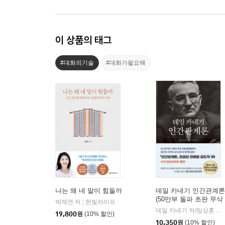
이 상품의 태그
#대화의기술
#대화가필요해
나는 왜 네 말이 힘들까
데일 카네기 인간관계론
(50만부 돌파 초판 무삭
박재연 저
한빛라이프
|
제 완역본)
데일 카네기 저/임상훈 역
|
19,800
원
(10% 할인)
10,350
원
(10% 할인)