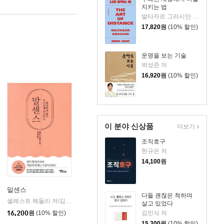
지키는 법
발타자르 그라시안 저/하와이 대저택 편저
17,820
원
(10% 할인)
운명을 보는 기술
박성준 저
16,920
원
(10% 할인)
이 분야 신상품
더보기
조직호구
한규은 저
14,100
원
말센스
다들 괜찮은 척하며
셀레스트 헤들리 저/김성환 역
스몰빅라이프
|
살고 있었다
김민식 저
16,200
원
(10% 할인)
15,300
원
(10% 할인)