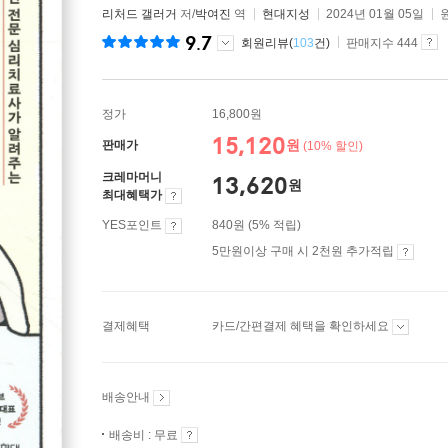
리처드 갤러거
저/
박여진
역
현대지성
2024년 01월 05일
9.7
회원리뷰(
103
건)
판매지수 444
정가
16,800원
15,120
원
판매가
(10% 할인)
크레마머니
13,620
원
최대혜택가
YES포인트
840원 (5% 적립)
5만원이상 구매 시 2천원 추가적립
결제혜택
카드/간편결제 혜택을 확인하세요
배송안내
배송비 : 무료