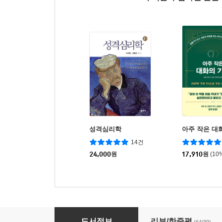
성격심리학
아주 작은 대
14건
24,000
원
17,910
원
(10
대화가 무서운 사람들을 위한 책
도서정보
리뷰/한줄평