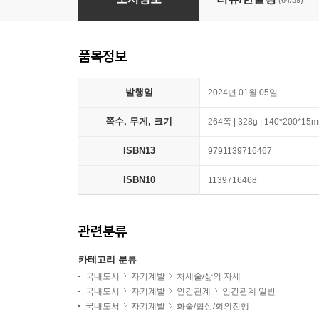
(64/39)
품목정보
발행일
2024년 01월 05일
쪽수, 무게, 크기
264쪽 | 328g | 140*200*15
ISBN13
9791139716467
ISBN10
1139716468
관련분류
카테고리 분류
국내도서
자기계발
처세술/삶의 자세
국내도서
자기계발
인간관계
인간관계 일반
국내도서
자기계발
화술/협상/회의진행