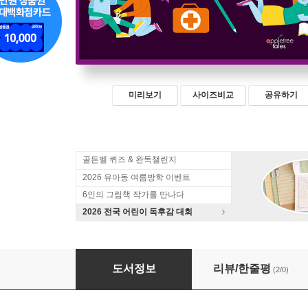
미리보기
사이즈비교
공유하기
골든벨 퀴즈 & 완독챌린지
2026 유아동 여름방학 이벤트
6인의 그림책 작가를 만나다
2026 전국 어린이 독후감 대회
10대로 살아가기
도서정보
리뷰/한줄평
(2/0)