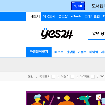
국내도서
외국도서
중고샵
eBook
크레마클럽
C
빠른분야찾기
베스트
신상품
이벤트
바이백
매
웰컴
국내도서
어린이
5-6학년
5-