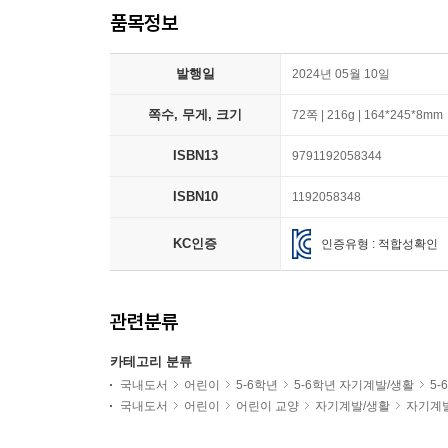
품목정보
발행일
2024년 05월 10일
쪽수, 무게, 크기
72쪽 | 216g | 164*245*8mm
ISBN13
9791192058344
ISBN10
1192058348
KC인증
인증유형 : 적합성확인
관련분류
카테고리 분류
국내도서
어린이
5-6학년
5-6학년 자기계발/생활
5
국내도서
어린이
어린이 교양
자기계발/생활
자기계