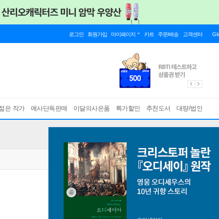
로그인
회원가입
마이페이지
카트
주문/배송
고객센터
Gl
젊은 작가
예사단독판매
이달의사은품
특가할인
추천도서
대량/법인