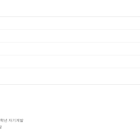
-6학년 자기계발
발