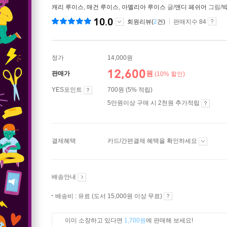
캐리 루이스
,
매건 루이스
,
아멜리아 루이스
글/
앤디 페쉬어
그림/
10.0
회원리뷰(
2
건)
판매지수 84
정가
14,000원
12,600
원
판매가
(10% 할인)
YES포인트
700원 (5% 적립)
5만원이상 구매 시 2천원 추가적립
결제혜택
카드/간편결제 혜택을 확인하세요
배송안내
배송비 : 유료 (도서 15,000원 이상 무료)
이미 소장하고 있다면
1,700원
에 판매해 보세요!