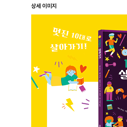
상세 이미지
건강 관리 36
중요한 날 대비하기 38
안전지대를 벗어나 탐험해 보기 56
창의력 발휘하기 58
유능한 탐정 60
비판적 자세 62
친절의 중요성 64
놀라운 나 자신 66
황금 울타리가 되어 주는 사람들 68
자료 출처 70
찾아보기 72