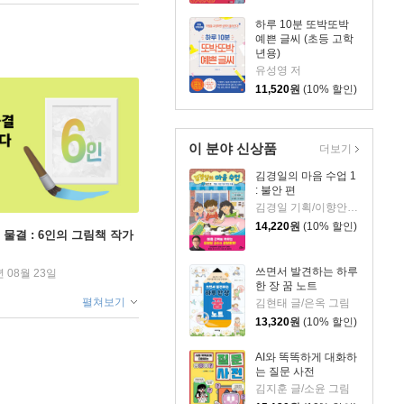
하루 10분 또박또박
예쁜 글씨 (초등 고학
년용)
유성영 저
11,520
원
(10% 할인)
이 분야 신상품
더보기
김경일의 마음 수업 1
: 불안 편
김경일 기획/이향안 글/김이조 그림
14,220
원
(10% 할인)
 물결 : 6인의 그림책 작가
쓰면서 발견하는 하루
년 08월 23일
한 장 꿈 노트
펼쳐보기
김현태 글/은옥 그림
13,320
원
(10% 할인)
AI와 똑똑하게 대화하
는 질문 사전
김지훈 글/소윤 그림