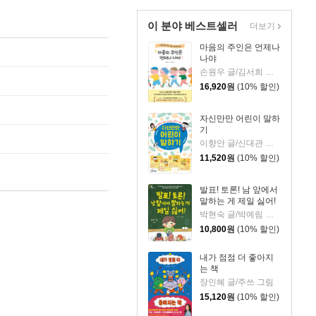
이 분야 베스트셀러
더보기
마음의 주인은 언제나
나야
손원우 글/김서희 그림
16,920
원
(10% 할인)
자신만만 어린이 말하
기
이향안 글/신대관 그림
11,520
원
(10% 할인)
발표! 토론! 남 앞에서
말하는 게 제일 싫어!
박현숙 글/박예림 그림
10,800
원
(10% 할인)
내가 점점 더 좋아지
는 책
장인혜 글/주쓰 그림
15,120
원
(10% 할인)