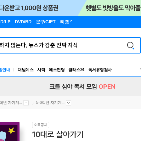
D/LP
DVD/BD
문구
/GIFT
티켓
장안내
채널예스
사락
예스펀딩
클래스24
독서유형검사
RBTI Lab
독서유형검사
크클 심야 독서 모임
OPEN
6학년 자기계...
5-6학년 자기계...
소득공제
10대로 살아가기