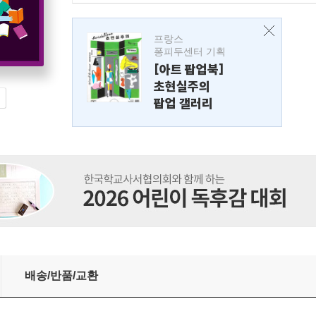
프랑스
퐁피두센터 기획
[아트 팝업북]
초현실주의
팝업 갤러리
배송/반품/교환