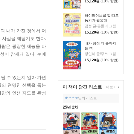
15,120
원
(10% 할인)
하이파이브를 할 때도
동의가 필요해
김정 글/은돌이 그림
습과 내가 가진 것에서 어
15,120
원
(10% 할인)
 사실을 깨닫기도 한다.
내가 점점 더 좋아지
 사람은 굉장한 재능을 타
는 책
성이 잠재돼 있다. 눈에
장인혜 글/주쓰 그림
15,120
원
(10% 할인)
 될 수 있는지 알아 가면
대들의 현명한 선택을 돕는
이 책이 담긴
리스트
더보기
나만의 인생 지도를 완성
d******e
님의 리스트
25년 2차