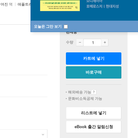
박여진
역
애플트리태일즈(appletreetales)
2024년 05월 10일
오늘은 그만 보기
판매중
수량
카트에 넣기
바로구매
해외배송 가능
문화비소득공제 가능
리스트에 넣기
eBook 출간 알림신청