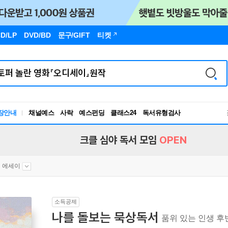
D/LP
DVD/BD
문구
/GIFT
티켓
장안내
채널예스
사락
예스펀딩
클래스24
독서유형검사
RBTI Lab
독서유형검사
크클 심야 독서 모임
OPEN
 에세이
소득공제
나를 돌보는 묵상독서
품위 있는 인생 