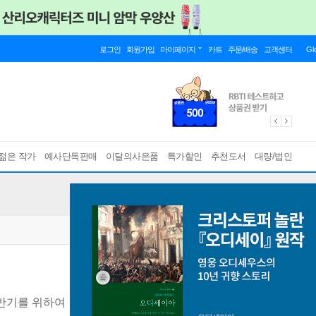
로그인
회원가입
마이페이지
카트
주문/배송
고객센터
Gl
젊은 작가
예사단독판매
이달의사은품
특가할인
추천도서
대량/법인
후반기를 위하여