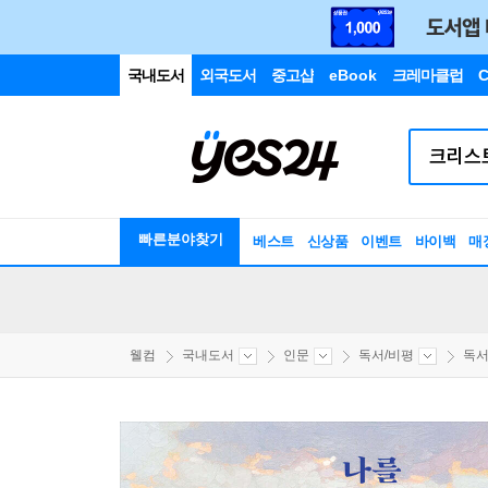
국내도서
외국도서
중고샵
eBook
크레마클럽
C
빠른분야찾기
베스트
신상품
이벤트
바이백
매
웰컴
국내도서
인문
독서/비평
독서