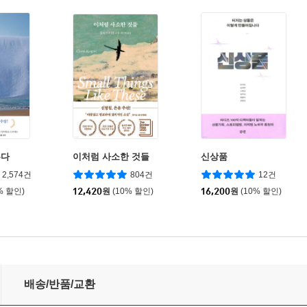
는다
이처럼 사소한 것들
신상품
2,574건
804건
12건
% 할인)
12,420
원
(10% 할인)
16,200
원
(10% 할인)
배송/반품/교환