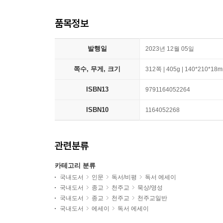
품목정보
발행일
2023년 12월 05일
쪽수, 무게, 크기
312쪽 | 405g | 140*210*18
ISBN13
9791164052264
ISBN10
1164052268
관련분류
카테고리 분류
국내도서
인문
독서/비평
독서 에세이
국내도서
종교
천주교
묵상/영성
국내도서
종교
천주교
천주교일반
국내도서
에세이
독서 에세이