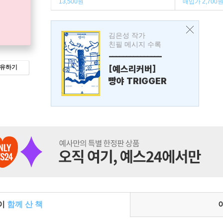
13,500원
매입가 2,700
김은성 작가
친필 메시지 수록
---------------
[예스리커버]
유하기
빵야 TRIGGER
들이
함께 산 책