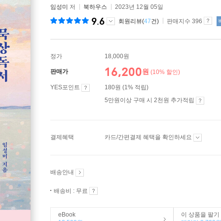
임성미
저
북하우스
2023년 12월 05일
9.6
회원리뷰(
47
건)
판매지수 396
정가
18,000원
16,200
원
판매가
(10% 할인)
YES포인트
180원 (1% 적립)
5만원이상 구매 시 2천원 추가적립
결제혜택
카드/간편결제 혜택을 확인하세요
배송안내
배송비 : 무료
eBook
이 상품을 팔기