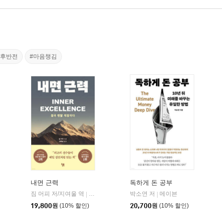
생후반전
#마음챙김
내면 근력
독하게 돈 공부
짐 머피 저/지여울 역
현대지성
윌북(willbook)
박소연 저
메이븐
|
|
|
19,800
원
(10% 할인)
20,700
원
(10% 할인)