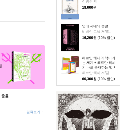
이병수 저
18,000
원
연애 시대의 종말
비비언 고닉 저/홍한별 역
16,200
원
(10% 할인)
헤르만 헤세의 책이라
는 세계 + 헤르만 헤세
의 나로 존재하는 법 +
헤르만 헤세의 게으름
헤르만 헤세 저/김지선,유영미 역
의 기술 세트
60,300
원
(10% 할인)
 춤을
펼쳐보기