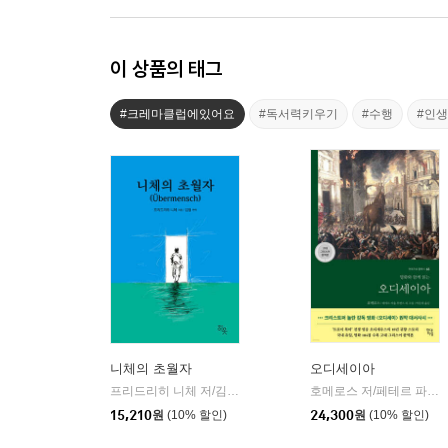
이 상품의 태그
#크레마클럽에있어요
#독서력키우기
#수행
#인
니체의 초월자
오디세이아
프리드리히 니체 저/김철 편역
히읏
호메로스 저/페테르 파울 루벤스 그림/박문재 역
|
15,210
원
(10% 할인)
24,300
원
(10% 할인)