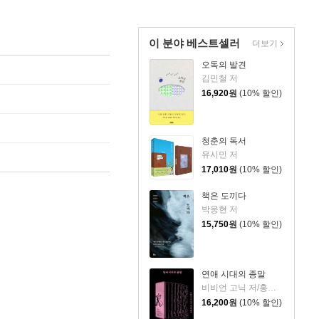
이 분야 베스트셀러
더보기
오독의 발견
김민철 저
16,920
원
(10% 할인)
청춘의 독서
유시민 저
17,010
원
(10% 할인)
책은 도끼다
박웅현 저
15,750
원
(10% 할인)
연애 시대의 종말
비비언 고닉 저/홍한별 역
16,200
원
(10% 할인)