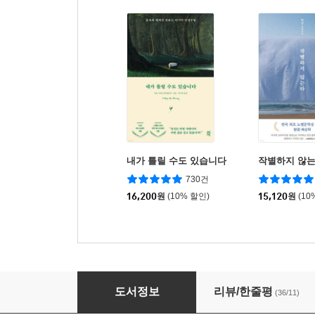
내가 틀릴 수도 있습니다
작별하지 않
730건
16,200
원
(10% 할인)
15,120
원
(10
나를 돌보는 묵상독서
도서정보
리뷰/한줄평
(36/11)