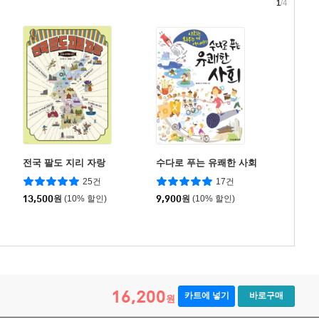
1
/4
전국 팔도 지리 자랑
수다로 푸는 유쾌한 사회
25건
17건
13,500
원
(10% 할인)
9,900
원
(10% 할인)
16,200
카트에 넣기
바로구매
원