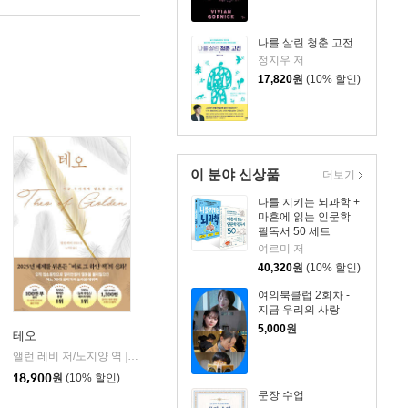
나를 살린 청춘 고전
정지우 저
17,820
원
(10% 할인)
이 분야 신상품
더보기
나를 지키는 뇌과학 +
마흔에 읽는 인문학
필독서 50 세트
여르미 저
40,320
원
(10% 할인)
여의북클럽 2회차 -
지금 우리의 사랑
5,000
원
테오
앨런 레비 저/노지양 역
오팬하우스
|
18,900
원
(10% 할인)
문장 수업