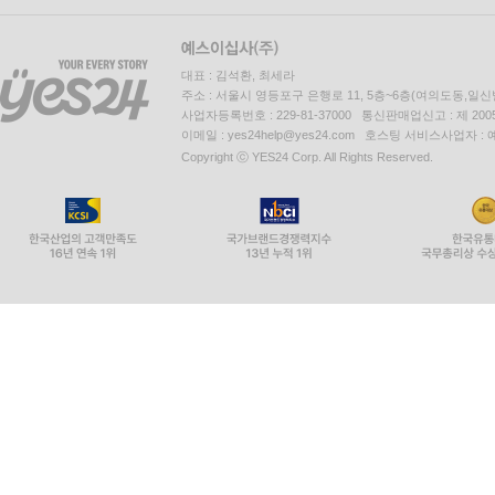
대표 : 김석환, 최세라
주소 : 서울시 영등포구 은행로 11, 5층~6층(여의도동,일신
사업자등록번호 : 229-81-37000 통신판매업신고 : 제 200
이메일 : yes24help@yes24.com 호스팅 서비스사업자 :
Copyright ⓒ YES24 Corp. All Rights Reserved.