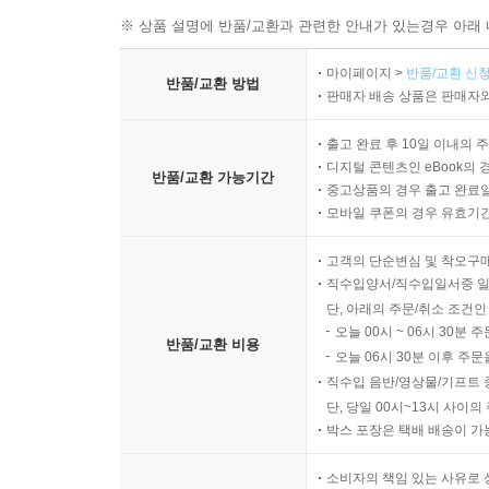
※ 상품 설명에 반품/교환과 관련한 안내가 있는경우 아래 
마이페이지 >
반품/교환 신청
반품/교환 방법
판매자 배송 상품은 판매자와
출고 완료 후 10일 이내의 
디지털 콘텐츠인 eBook의 
반품/교환 가능기간
중고상품의 경우 출고 완료일
모바일 쿠폰의 경우 유효기간(
고객의 단순변심 및 착오구
직수입양서/직수입일서중 일
단, 아래의 주문/취소 조건인
오늘 00시 ~ 06시 30분 
반품/교환 비용
오늘 06시 30분 이후 주문
직수입 음반/영상물/기프트 
단, 당일 00시~13시 사이
박스 포장은 택배 배송이 가
소비자의 책임 있는 사유로 