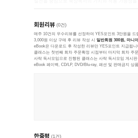
실천을 중심으로 묵상독서의 가치와 적용 가능성을 
실천적 삶, 좋은 삶을 위한 리터러시와 묵상독서
회원리뷰
(0건)
실천적 삶을 위한 리터러시교육은 말과 글을 통해 
매주 10건의 우수리뷰를 선정하여 YES포인트 3만원을 드
3,000원 이상 구매 후 리뷰 작성 시
일반회원 300원, 마니아
공감하고 연대하는 역량을 키우는 것이어야 한다.
eBook은 다운로드 후 작성한 리뷰만 YES포인트 지급됩니
위한 학습, 공동체적 실천을 강조하는 묵상독서를 
클래스는 첫번째 회차 주문확정 시점부터 마지막 회차 주문
리터러시교육이 아니라 함께 더 나은 삶을 지향하기
사락 독서모임으로 진행된 클래스는 사락 독서모임 게시판
eBook 페이백, CD/LP, DVD/Blu-ray, 패션 및 판매금
한줄평
(1건)