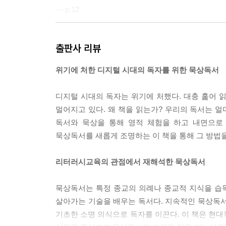
--- p.12
지속적인 묵상독서는 진실한 내면의 자기가 말하는
출판사 리뷰
많은 일을 하지만 쉽게 지치지 않는다. 그는 영성의
여 준 수도승의 모습을 현대적으로 표현한다면 정체
위기에 처한 디지털 시대의 독자를 위한 묵상독서
명 의식의 깨달음은 서사적 이해력을 통해 서사를 재
--- p.44
디지털 시대의 독자는 위기에 처했다. 대충 훑어 
멀어지고 있다. 왜 책을 읽는가? 우리의 독서는 얼
묵상독서의 독자가 얻고자 했던 ‘관상’은 오늘날 
독서와 묵상을 통해 영적 체험을 하고 내면으로
그런 면에서 교육으로서 리터러시는 자기를 돌보는 
묵상독서를 새롭게 조명하는 이 책을 통해 그 방법
자에 대한 깊은 이해와 존중을 요구하는데, 여기에
리터러시교육의 관점에서 재해석한 묵상독서
--- p.93
묵상독서는 특정 종교의 의례나 종교적 지식을 습득
살아가는 기술을 배우는 독서다. 지속적인 묵상독서
기초한 소명 의식으로 독자를 이끈다. 이 책은 현대