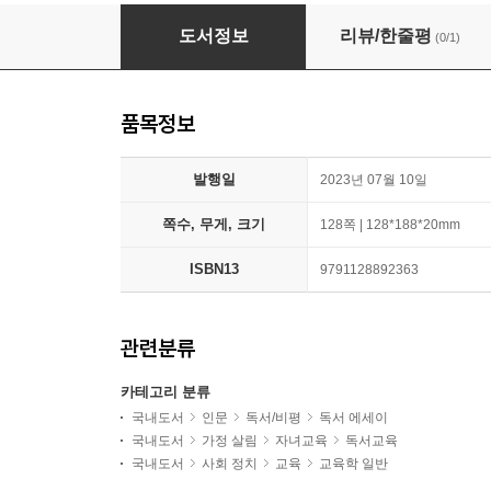
묵상독서
도서정보
리뷰/한줄평
(0/1)
품목정보
발행일
2023년 07월 10일
쪽수, 무게, 크기
128쪽 | 128*188*20mm
ISBN13
9791128892363
관련분류
카테고리 분류
국내도서
인문
독서/비평
독서 에세이
국내도서
가정 살림
자녀교육
독서교육
국내도서
사회 정치
교육
교육학 일반