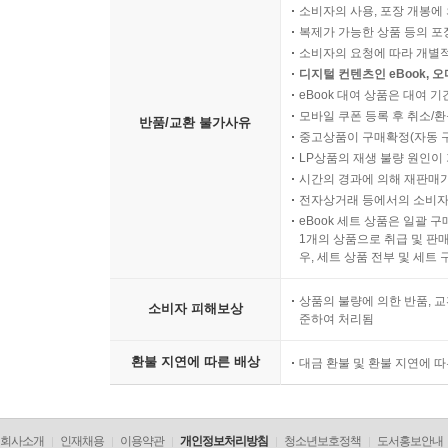
소비자의 사용, 포장 개봉에 
복제가 가능한 상품 등의 포장을 
소비자의 요청에 따라 개별
디지털 컨텐츠인 eBook, 
eBook 대여 상품은 대여 기
모바일 쿠폰 등록 후 취소/환
반품/교환 불가사유
중고상품이 구매확정(자동 
LP상품의 재생 불량 원인이 기
시간의 경과에 의해 재판매가
전자상거래 등에서의 소비자
eBook 세트 상품은 일괄 
1개의 상품으로 취급 및 판매
우, 세트 상품 전부 및 세트
상품의 불량에 의한 반품, 교
소비자 피해보상
준하여 처리됨
환불 지연에 따른 배상
대금 환불 및 환불 지연에 
회사소개
인재채용
이용약관
개인정보처리방침
청소년보호정책
도서홍보안내