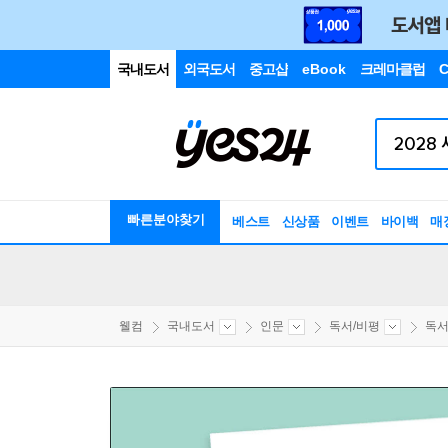
국내도서
외국도서
중고샵
eBook
크레마클럽
C
빠른분야찾기
베스트
신상품
이벤트
바이백
매
웰컴
국내도서
인문
독서/비평
독서