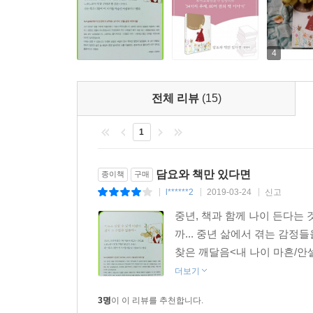
4
전체 리뷰
(15)
1
담요와 책만 있다면
종이책
구매
l******2
2019-03-24
신고
|
|
|
중년, 책과 함께 나이 든다는
까... 중년 삶에서 겪는 감
찾은 깨달음<내 나이 마흔/안셀
더보기
3명
이 이 리뷰를 추천합니다.