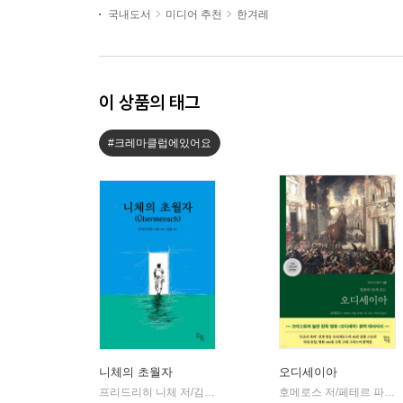
국내도서
미디어 추천
한겨레
이 상품의 태그
#크레마클럽에있어요
니체의 초월자
오디세이아
프리드리히 니체 저/김철 편역
히읏
호메로스 저/페테르 파울 루벤스 그림/박문재 역
|