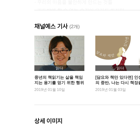
- 우리의 마음을 불안하게 만드는 것들
- 기도밖에 할 수 없는 순간이 오기도 하지만
채널예스 기사
Chapter 2
(2개)
모든 걸 능가하는 ‘나로도 충분한 마음’
: 흔들리지 않는 중년되기
- 마음이 시끄러울 때 소중한 것 돌아보기
- 모든 걸 능가하는 ‘나로도 충분한 마음’
읽다
읽다
- 나라고 믿고 있는 ‘나’가 진짜 나일까?
중년의 책읽기는 삶을 책임
[담요와 책만 있다면] 인
지는 용기를 얻기 위한 행위
의 중반, 나는 다시 책장
- 충분히 슬퍼해야만 하는 시간도 있다
펼쳤다
2019년 01월 10일
2019년 01월 03일
- ‘어디에서’가 아닌 ‘누구와’의 프레임으로
- 내면의 비밀을 저장할 수 있는 힘, 글쓰기
- 자서전으로 타인을 통해 나를 보다
상세 이미지
Chapter 3
함께해야 할 때와 분리되어야 할 때를 알게 되다