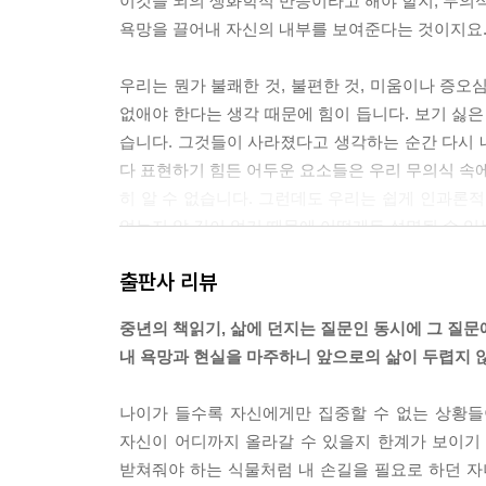
이것을 뇌의 생화학적 반응이라고 해야 할지, 무의식
욕망을 끌어내 자신의 내부를 보여준다는 것이지요. 흔히
우리는 뭔가 불쾌한 것, 불편한 것, 미움이나 증오
없애야 한다는 생각 때문에 힘이 듭니다. 보기 싫은
습니다. 그것들이 사라졌다고 생각하는 순간 다시 내
다 표현하기 힘든 어두운 요소들은 우리 무의식 속에
히 알 수 없습니다. 그런데도 우리는 쉽게 인과론적
었는지 알 길이 없기 때문에 어떻게든 설명될 수 있는 
출판사 리뷰
중년은 왜 중요한가? 이런 질문을 던질 때 빼놓을 
리학자였습니다. 융에 따르면 아동기와 청년기, 
중년의 책읽기, 삶에 던지는 질문인 동시에 그 질문
지위 확보를 향해 매진합니다. 외부의 자극을 적극
내 욕망과 현실을 마주하니 앞으로의 삶이 두렵지 
급격한 성격 변화를 보이기도 한다고 그는 말합니다
잃은 듯 공허하고 허무해 방황합니다. 융은 이를 
나이가 들수록 자신에게만 집중할 수 없는 상황들
니다. 외향성에서 내향성으로, 의식에서 무의식으로
자신이 어디까지 올라갈 수 있을지 한계가 보이기
다는 것이지요. --- pp.49-50
받쳐줘야 하는 식물처럼 내 손길을 필요로 하던 자