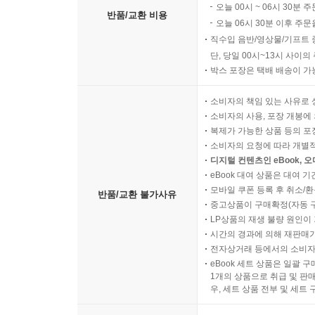
오늘 00시 ~ 06시 30분 
반품/교환 비용
오늘 06시 30분 이후 주문
직수입 음반/영상물/기프트 
단, 당일 00시~13시 사이
박스 포장은 택배 배송이 가
소비자의 책임 있는 사유로 
소비자의 사용, 포장 개봉에 
복제가 가능한 상품 등의 포장을 
소비자의 요청에 따라 개별
디지털 컨텐츠인 eBook, 
eBook 대여 상품은 대여 기
모바일 쿠폰 등록 후 취소/환
반품/교환 불가사유
중고상품이 구매확정(자동 
LP상품의 재생 불량 원인이 기
시간의 경과에 의해 재판매가
전자상거래 등에서의 소비자
eBook 세트 상품은 일괄 
1개의 상품으로 취급 및 판매
우, 세트 상품 전부 및 세트