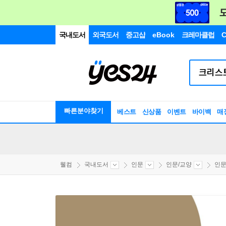
국내도서
외국도서
중고샵
eBook
크레마클럽
C
빠른분야찾기
베스트
신상품
이벤트
바이백
매
웰컴
국내도서
인문
인문/교양
인