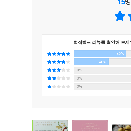
15
명
혼자서도 건강하게 타인과 연대하는 독립된 주체로
합니다.
제 경험에 의하면 사별 후에 오는 분노의 감정은 
중년은 다복하고 활기찬 노년과 예민함으로 점철된
까 자신에 대한 분노이지요. 이제는 더 이상 어쩌지
한다고 말하며 질투와 여유 중 내 나이 듦은 어느 
남은 이가 상실을 극복해가는 방법은 떠난 자와 그 
사례에서 시작된 물음에 꼭 맞는 책으로 해답을 찾
애도하는가에 따라서 산 자와 떠난 자는 다시 사랑의
까요. --- p.106
별점별로 리뷰를 확인해 보세
≪담요와 책만 있다면≫에 나오는 모든 이야기는 미리
60%
분리되는 듯한 소외감과 공포, 노화를 겪는 당황
그렇다면 이런 원초적 본능과도 같은 ‘로맨틱 러브’가
바람을 피우고 싶은 마음 등 차마 타인에게 털어놓
40%
점에 대해 매우 흥미로운 지혜를 줍니다. 저자 로버
마음이구나’를 느끼며 불안에서 자유로워지고 상대
0%
들의 정신에서 가장 커다란 에너지 체계를 지니는 것
0%
나 초월성, 온전성, 그리고 황홀경을 추구한다는 점
공감을 바탕으로 회복된 건강한 관계는 누군가의 
0%
다는 것이지요. (중략) 저자는 이런 로맨틱 러브를
치매에 대한 공포, 불안한 노후나 복지에 대한 문제
맨틱 러브는 잘 적용되지도 않는다는 사실을 인정해
이 책에 담긴 34가지 이야기, 60여 권의 책을 살
때문에 외로움과 소외감, 좌절감을 느끼면서 살아간
‘그레고리우스’처럼 새로운 도약을 하게 될 것이다.
--- pp.145-146