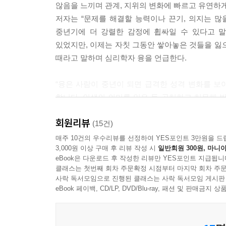
않음을 느끼며 관계, 지위의 변화에 빠르고 유연하
자존감이 낮은 상태에서 다른 사람으로부터 자신의
저자는 “문제를 해결할 능력이나 끈기, 의지는 많
은 단지 작은 문제 하나를 들추었을 뿐인데 말이지요
중년기에 더 강렬한 감정에 휩싸일 수 있다고 말
상대방이 내 인격을 모독한 것도 아니니까요. 그러므
있었지만, 이제는 자칫 그동안 쌓아놓은 것들을 잃
정할게. 앞으로는 주의할게.’ 이렇게 속삭이면 됩니다
때라고 말하며 심리학자 융을 언급한다.
가 이 사람의 그림자를 건드렸구나’ 이렇게 생각하면서
“융은 사람이 중년이 되면 급격한 성격 변화를 
엄밀하게 생각해보면 엄마나 아내, 딸이 나 자신은 
합니다. 인생의 의미를 잃은 듯 공허하고 허무해 
고 생각하긴 힘들지만, 그렇다고 그런 역할로 사는 
눈을 돌려야 한다고 말합니다. 외향성에서 내향성으
항에 따라야만 합니다. 그 요구사항은 사회가 정한
회원리뷰
관심의 방향을 돌려야 한다는 것이지요.”
(15건)
지만 이로 인해 갈등이 생기고 지치고 피곤해질 수 
매주 10건의 우수리뷰를 선정하여 YES포인트 3만원을 드
아마 그랬을 것입니다. 역할에 맞춰 충실하게 사느라
3,000원 이상 구매 후 리뷰 작성 시
일반회원 300원, 마니아
우리는 안다. 이 중반의 시기에 나를 점검하고, 
므로 이 이야기가 중년에게 주는 지혜는 이제 내면
eBook은 다운로드 후 작성한 리뷰만 YES포인트 지급됩니
때로 자신도 기댈 수 있을 것만 같은 믿음직스러운
할로 세상이 정한 기준에 따라서만 살아왔지만 이젠 ‘나
클래스는 첫번째 회차 주문확정 시점부터 마지막 회차 주문
것을. 저자는 마흔 넘어 책읽기야말로 삶에 던지는 
사락 독서모임으로 진행된 클래스는 사락 독서모임 게시판
중년의 독서는 “나의 욕망을 통해 현실을 마주하고
eBook 페이백, CD/LP, DVD/Blu-ray, 패션 및 판매금
사랑하는 사람을 잃은 상실의 아픔을 어떻게 해야 극
슬프다” “분노가 인다”와 같은 자신의 감정을 인식
누구누구의 엄마, 아내, 딸에서
럼 멍한 상태로 슬픔에만 빠져 있다가는 때로 자신도