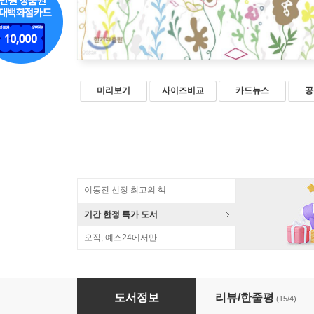
미리보기
사이즈비교
카드뉴스
공
이동진 선정 최고의 책
기간 한정 특가 도서
오직, 예스24에서만
담요와 책만 있다면
도서정보
리뷰/한줄평
(15/4)