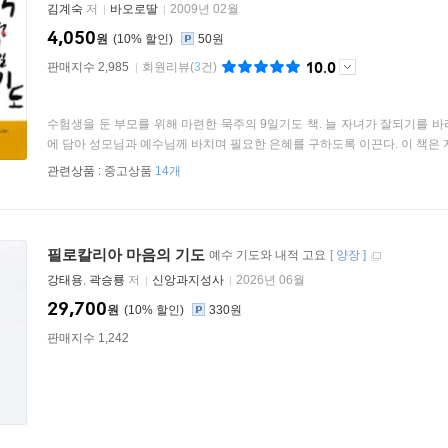
김계숙
저
바오로딸
2009년 02월
4,050
원
10
%
50원
10.0
판매지수 2,985
회원리뷰
(
3
건)
수험생을 둔 부모를 위해 마련한 묵주의 9일기도 책. 늘 자녀가 잘되기를 
에 담아 성모님과 예수님께 바치며 필요한 은혜를 구하도록 이끈다. 이 책은 지난 
관련상품 :
중고상품
14개
필로칼리아 마음의 기도
예수 기도와 내적 고요
[
양장
]
강태용
,
곽승룡
저
신앙과지성사
2026년 06월
29,700
원
10
%
330원
판매지수 1,242