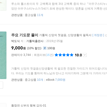
루소와 톨스토이의 두 고백록과 함께 3대 고백록 중의 하나『아우구스티누
었던 아우구스티누스가 5세기 초에 완성한 책이다. 영혼을 신에게 거룩한 선물로
관련상품 :
중고상품
11개
주요 기도문 풀이
가톨릭 신앙의 첫걸음, 신앙생활의 필독서
[
개정판
]
박도식
저
가톨릭출판사
2019년 05월
9,000
원
10
%
100원
10.0
판매지수 3,744
회원리뷰
(
16
건)
가톨릭 신앙의 첫걸음신앙생활에 꼭 필요한 친절한 가이드가 되어드립니다
다. 우리는 기도를 통하여 하느님과 만나고 이야기하며 그분께 더 가까이 다가간
관련상품 :
중고상품
10개
eBook
7,000원
황창연 신부의 행복 강의-01