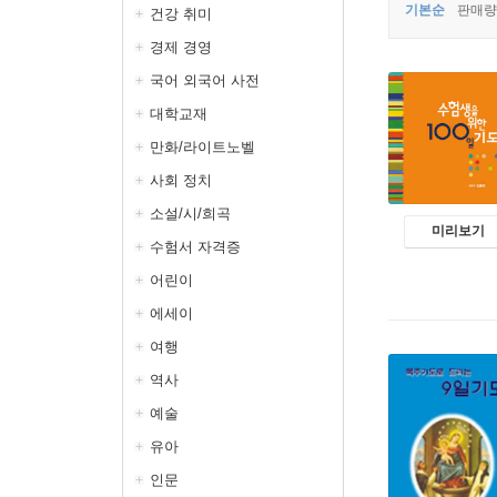
기본순
판매량
건강 취미
경제 경영
국어 외국어 사전
대학교재
만화/라이트노벨
사회 정치
소설/시/희곡
미리보기
수험서 자격증
어린이
에세이
여행
역사
예술
유아
인문