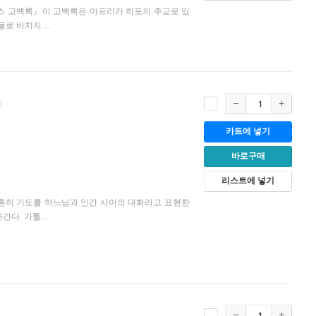
스 고백록』이 고백록은 아프리카 히포의 주교로 있
 바치지 ...
카트에 넣기
바로구매
리스트에 넣기
흔히 기도를 하느님과 인간 사이의 대화라고 표현한
다. 가톨...