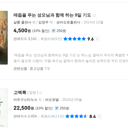
매듭을 푸는 성모님과 함께 하는 9일 기도
샬롬 출판사
편 /
김영주
역
성바오로출판사
2014년 12월
4,500
원
10
%
250원
9.6
판매지수 3,141
회원리뷰
(
9
건)
‘매듭을 푸는 성모님과 함께하는 9일 기도’는 하느님 곁에서 우리의 특별한
움이 필요한 사람이, 아들 예수님 곁에서 중재의 놀라운 능력으로 우리 인생의 
관련상품 :
중고상품
7개
고백록
[
양장
]
아우구스티누스
저
바오로딸
2010년 05월
22,500
원
10
%
250원
8.4
판매지수 2,454
회원리뷰
(
14
건)