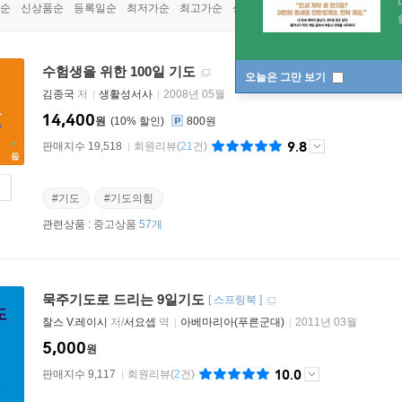
순
신상품순
등록일순
최저가순
최고가순
상품명순
수험생을 위한 100일 기도
오늘은 그만 보기
김종국
저
생활성서사
2008년 05월
14,400
원
10
%
800원
9.8
판매지수 19,518
회원리뷰
(
21
건)
#기도
#기도의힘
관련상품 :
중고상품
57개
묵주기도로 드리는 9일기도
[
스프링북
]
찰스 V.레이시
저/
서요셉
역
아베마리아(푸른군대)
2011년 03월
5,000
원
10.0
판매지수 9,117
회원리뷰
(
2
건)