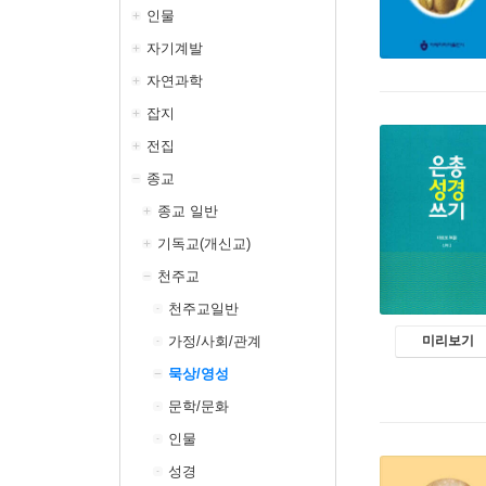
인물
자기계발
자연과학
잡지
전집
종교
종교 일반
기독교(개신교)
천주교
천주교일반
가정/사회/관계
미리보기
묵상/영성
문학/문화
인물
성경