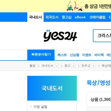
국내도서
외국도서
중고샵
eBook
크레마클럽
C
빠른분야찾기
베스트
신상품
이벤트
바이백
매
웰컴
국내도서
종교
천주교
묵상/
묵상/영성
국내도서
상품 (1,366
가정 살림