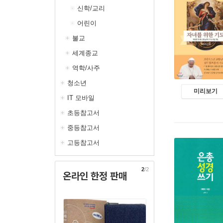
신학/교리
어린이
불교
세계종교
역학/사주
청소년
미리보기
IT 모바일
초등참고서
중등참고서
고등참고서
2
/2
온라인 한정 판매