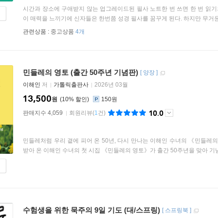
시간과 장소에 구애받지 않는 업그레이드된 필사 노트한 번 쓰면 한 번 읽기
이 매력을 느끼기에 신자들은 한번쯤 성경 필사를 꿈꾸게 된다. 하지만 무거운 데
관련상품 :
중고상품
4개
민들레의 영토 (출간 50주년 기념판)
[
양장
]
이해인
저
가톨릭출판사
2026년 03월
13,500
원
10
%
150원
10.0
판매지수 4,059
회원리뷰
(
1
건)
민들레처럼 우리 곁에 피어 온 50년, 다시 만나는 이해인 수녀의 《민들레의
받아 온 이해인 수녀의 첫 시집 《민들레의 영토》가 출간 50주년을 맞아 기념판
수험생을 위한 묵주의 9일 기도 (대/스프링)
[
스프링북
]