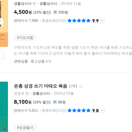
생활성서사
편
생활성서사
2019년 11월
4,500
원
10
%
250원
9.9
판매지수 7,998
회원리뷰
(
20
건)
#기도의힘
구체적으로 기도하고픈 부모를 위한 맞춤 기도이 책은 자녀를 위해 기도하고
는 자녀를 위해 기도하고 싶어도 어떻게 해야 할지 몰라서 막막해하는 부모들이나
관련상품 :
중고상품
6개
은총 성경 쓰기 마태오 복음
신약1
편집부 편
생활성서사
2016년 03월
8,100
원
10
%
90원
9.8
판매지수 5,811
회원리뷰
(
10
건)
#성경필사