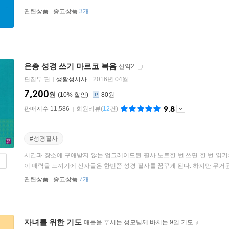
관련상품 :
중고상품
3개
은총 성경 쓰기 마르코 복음
신약2
편집부 편
생활성서사
2016년 04월
7,200
원
10
%
80원
9.8
판매지수 11,586
회원리뷰
(
12
건)
#성경필사
시간과 장소에 구애받지 않는 업그레이드된 필사 노트한 번 쓰면 한 번 읽기
이 매력을 느끼기에 신자들은 한번쯤 성경 필사를 꿈꾸게 된다. 하지만 무거운 데
관련상품 :
중고상품
7개
자녀를 위한 기도
매듭을 푸시는 성모님께 바치는 9일 기도