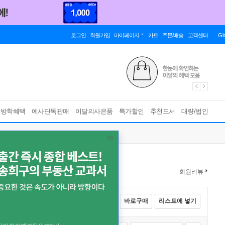
로그인
회원가입
마이페이지
카트
주문/배송
고객센터
Gl
름방학혜택
예사단독판매
이달의사은품
특가할인
추천도서
대량/법인
회원리뷰
전체선택
카트에 넣기
바로구매
리스트에 넣기