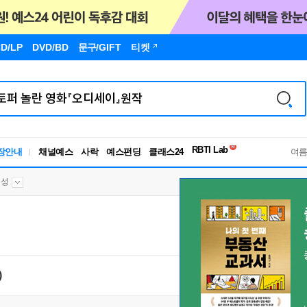
D/LP
DVD/BD
문구
/GIFT
티켓
독서유형검사
RBTI Lab
장안내
채널예스
사락
예스펀딩
클래스24
독서유형검사
여
영성
)