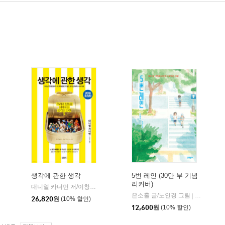
생각에 관한 생각
5번 레인 (30만 부 기념
리커버)
대니얼 카너먼 저/이창신 역
김영사
|
은소홀 글/노인경 그림
문학동네
|
26,820
원
(10% 할인)
12,600
원
(10% 할인)