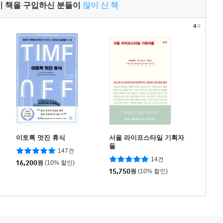
이 책을 구입하신 분들이
많이 산 책
4
/4
이토록 멋진 휴식
서울 라이프스타일 기획자
들
147건
14건
16,200
원
(10% 할인)
15,750
원
(10% 할인)