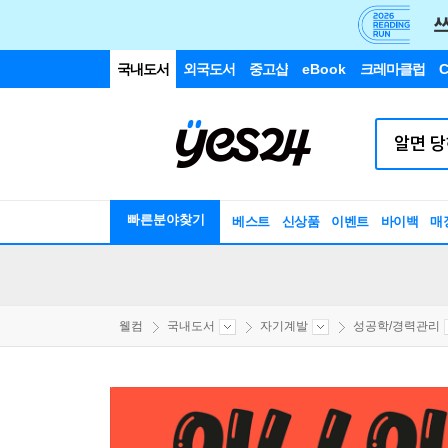
국내도서
외국도서
중고샵
eBook
크레마클럽
C
빠른분야찾기
베스트
신상품
이벤트
바이백
매
웰컴
국내도서
자기계발
성공학/경력관리