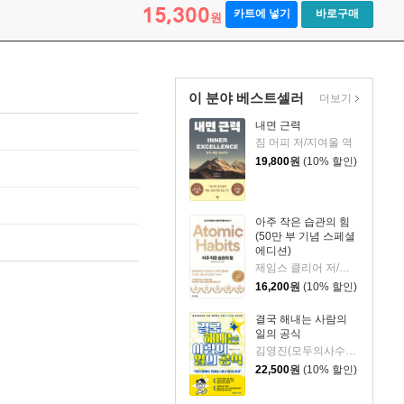
15,300
카트에 넣기
바로구매
원
이 분야 베스트셀러
더보기
내면 근력
짐 머피 저/지여울 역
19,800
원
(10% 할인)
아주 작은 습관의 힘
(50만 부 기념 스페셜
에디션)
제임스 클리어 저/이한이 역
16,200
원
(10% 할인)
결국 해내는 사람의
일의 공식
김영진(모두의사수) 저
22,500
원
(10% 할인)