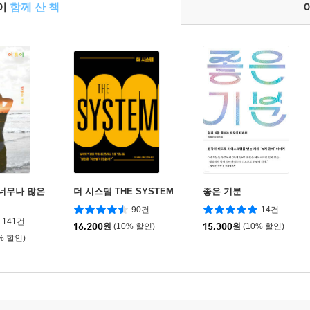
들이
함께 산 책
 너무나 많은
더 시스템 THE SYSTEM
좋은 기분
90건
14건
141건
16,200
원
(10% 할인)
15,300
원
(10% 할인)
% 할인)