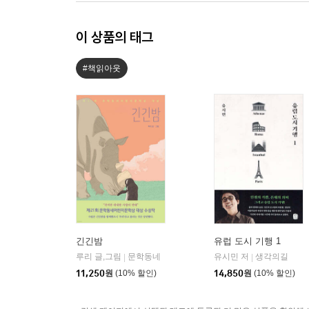
이 상품의 태그
#책읽아웃
긴긴밤
유럽 도시 기행 1
루리 글,그림
문학동네
유시민 저
생각의길
|
|
11,250
원
(10% 할인)
14,850
원
(10% 할인)