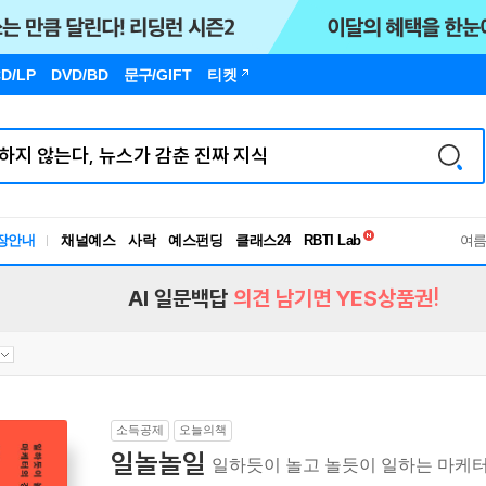
D/LP
DVD/BD
문구
/GIFT
티켓
독서유형검사
장안내
채널예스
사락
예스펀딩
클래스24
RBTI Lab
여
독서유형검사
AI 일문백답
의견 남기면 YES상품권!
소득공제
오늘의책
일놀놀일
일하듯이 놀고 놀듯이 일하는 마케