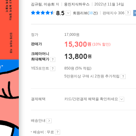
김규림
,
이승희
저
웅진지식하우스
2022년 11월 14일
8.5
회원리뷰(
38
건)
판매지수 306
정가
17,000원
15,300
원
판매가
(10% 할인)
크레마머니
13,800
원
최대혜택가
YES포인트
850원 (5% 적립)
5만원이상 구매 시 2천원 추가적립
결제혜택
카드/간편결제 혜택을 확인하세요
배송안내
배송비 : 무료