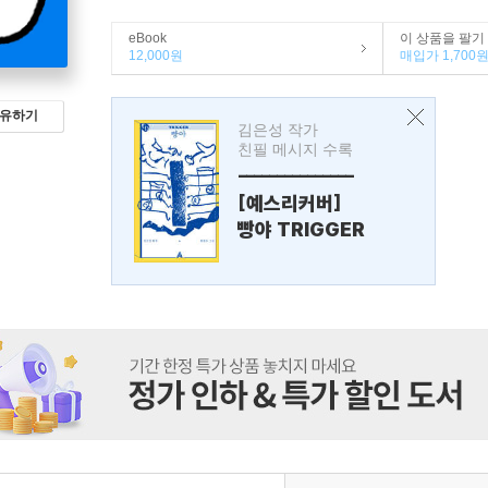
eBook
이 상품을 팔기
12,000원
매입가 1,700
유하기
김은성 작가
친필 메시지 수록
---------------
[예스리커버]
빵야 TRIGGER