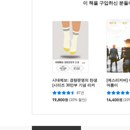
이 책을 구입하신 분
시대예보: 경량문명의 탄생
[예스리커버]
(시리즈 30만부 기념 리커
여름이
버 한정판)
87건
19,800
원
(10% 할인)
14,400
원
(10