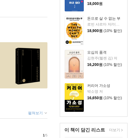
18,000
원
돈으로 살 수 없는 부
로빈 샤르마 저/이영래 역
18,900
원
(10% 할인)
오십의 품격
김현주(헬렌 김) 저
16,200
원
(10% 할인)
커리어 가소성
박소영 저
16,650
원
(10% 할인)
펼쳐보기
이 책이 담긴
리스트
더보기
1
/5