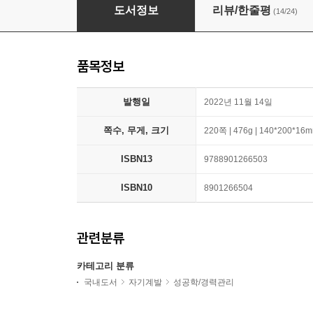
일놀놀일
도서정보
리뷰/한줄평
(14/24)
품목정보
발행일
2022년 11월 14일
쪽수, 무게, 크기
220쪽 | 476g | 140*200*16
ISBN13
9788901266503
ISBN10
8901266504
관련분류
카테고리 분류
국내도서
자기계발
성공학/경력관리