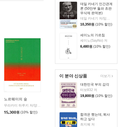
데일 카네기 인간관계
론 (50만부 돌파 초판
무삭제 완역본)
데일 카네기 저/임상훈 역
10,350
원
(10% 할인)
세이노의 가르침
세이노(SayNo) 저
6,480
원
(10% 할인)
이 분야 신상품
더보기
대한민국 부의 감각
터보832 저
19,800
원
(10% 할인)
노르웨이의 숲
무라카미 하루키 저/양억관 역
민음사
|
15,300
원
(10% 할인)
합격은 했는데, 퇴사
하고 싶다
최지혜 저