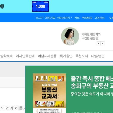
로그인
회원가입
마이페이지
카트
주문/배송
고객센터
Gl
름방학혜택
예사단독판매
이달의사은품
특가할인
추천도서
대량/법인
터의 경계 허물기