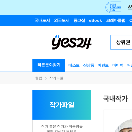
국내도서
외국도서
중고샵
eBook
크레마클럽
C
빠른분야찾기
베스트
신상품
이벤트
바이백
매
웰컴
작가파일
국내작가
작가파일
작가 혹은 작가와 작품명을
함께 검색해 보세요.