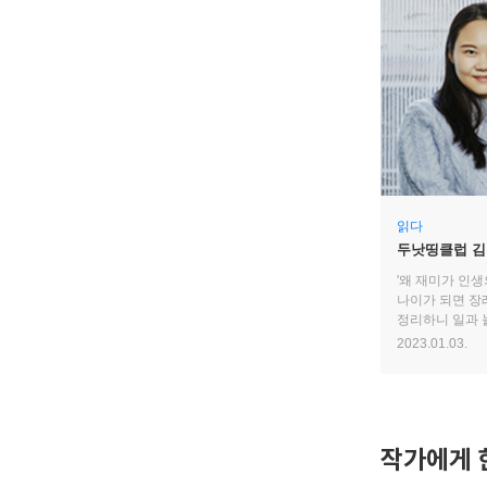
읽다
두낫띵클럽 김
안 돼?"
'왜 재미가 인생
나이가 되면 장
정리하니 일과 
뽑혔어요.
2023.01.03.
작가에게 