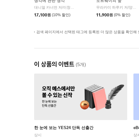
생각에 관한 생각
노르웨이의 숲
대니얼 카너먼 저/이창신 역
김영사
무라카미 하루키 저/양억관 역
|
17,100
원
(10% 할인)
11,900
원
(0% 할인)
검색 페이지에서 선택된 태그에 등록된 더 많은 상품을 확인해 
이 상품의 이벤트
(5개)
한 눈에 보는 YES24 단독 선출간
e
상시
상