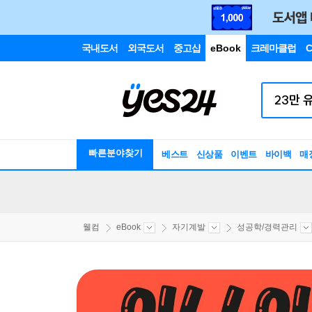
국내도서
외국도서
중고샵
eBook
크레마클럽
C
빠른분야찾기
베스트
신상품
이벤트
바이백
매
웰컴
eBook
자기계발
성공학/경력관리