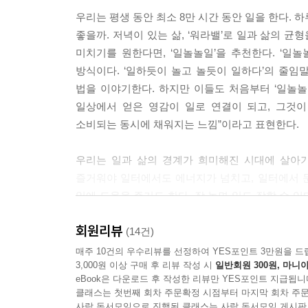
우리는 평생 동안 최소 8만 시간 동안 일을 한다.
좋을까. 저녁이 있는 삶, ‘워라밸’로 일과 삶의 균
미치기를 원한다면, ‘일놀놀일’을 추천한다. ‘일
방식이다. ‘일하듯이 놀고 놀듯이 일하다’의 줄임
법을 이야기한다. 하지만 이들도 처음부터 ‘일놀놀
일상에서 얻은 영감이 일로 연결이 되고, 그것이
소비되는 동시에 채워지는 느낌”이라고 표현한다.
우리는 일과 삶의 경계가 희미해진 시대에 살아가
즐거워야 일터에서도 에너지가 넘치고, 일터에서 문
일에 도움을 주기도 한다. 잘 놀면 일도 잘할 수 
지침 대신 삶에 일을 어떻게 긍정적으로 끌어들일
회원리뷰
떨며 노는 것처럼 했던 회의가 주는 에너지, 기록
(14건)
되었다. 일의 현장에서 직접 체험하고 느낀 것들이
매주 10건의 우수리뷰를 선정하여 YES포인트 3만원을 드
3,000원 이상 구매 후 리뷰 작성 시
일반회원 300원, 마니아
eBook은 다운로드 후 작성한 리뷰만 YES포인트 지급됩니
#자괴감·자존감·자신감 #일놀놀일 #동료 #소비 #
클래스는 첫번째 회차 주문확정 시점부터 마지막 회차 주문
일터와 일상의 단어 25가지로 만나는 요즘 마케터의
사락 독서모임으로 진행된 클래스는 사락 독서모임 게시판