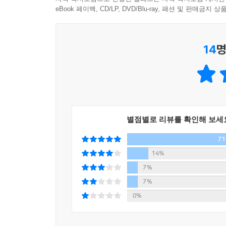
eBook 페이백, CD/LP, DVD/Blu-ray, 패션 및 판매금
『일놀놀일』은 일터와 일상에서 쓰이는 단어들을 중
생각을 정리해야 할 때, 인터뷰에 답을 해야 할 때
14
명
이를테면 ‘일이 재밌는가’라는 질문에 ‘재미’의 사
일터와 일상에서 중요하게 생각하는 가치를 25
중요하게 생각하는 키워드를 만날 수도 있다.
1장에서는 일에 관한 생각을, 2장에서는 일에 영향을 주
타임’, ‘달리기’ 등 다양하다. 평소 그림으로 소
별점별로 리뷰를 확인해 보세
풀어낸다. 같은 단어로 생각을 시작하지만 다른 
7
이야기를 통해 출근하는 발걸음이 가벼워진다면 이
14%
7%
7%
0%