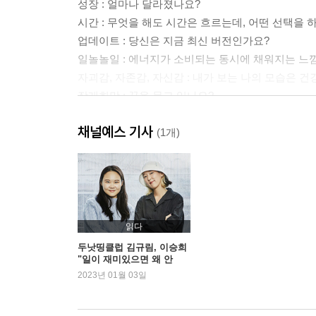
성장 : 얼마나 달라졌나요?
시간 : 무엇을 해도 시간은 흐르는데, 어떤 선택을
업데이트 : 당신은 지금 최신 버전인가요?
일놀놀일 : 에너지가 소비되는 동시에 채워지는 느
자괴감, 자존감, 자신감 : 내가 보는 나의 모습은 
장래희망 : 꿈을 묻고 있나요?
재능 : 타고난 게 없어도 잘할 수 있을까요?
채널예스 기사
재미 : 당신의 삶은 무엇을 좇고 있나요?
(1개)
재택근무 : 변하는 환경에 잘 적응하고 있나요?
2장. 놀듯이 일하기
공간 : 생각과 행동에 변화를 주는 집은 어떤 모습
읽다
글쓰기 : 글쓰기의 쓸모를 믿나요?
두낫띵클럽 김규림, 이승희
"일이 재미있으면 왜 안
기록 : 왜 아무것도 적지 않아요?
돼?"
2023년 01월 03일
달리기 : 자신을 위해 뛰어본 적 있나요?
덕질 : 무언가를 열렬히 좋아한다는 건?
독서 : 당신이 읽은 책이 당신을 말해준다면?