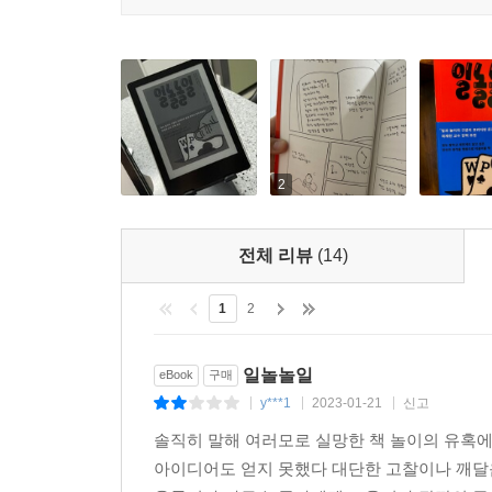
2
전체 리뷰
(14)
1
2
일놀놀일
eBook
구매
y***1
2023-01-21
신고
|
|
|
솔직히 말해 여러모로 실망한 책 놀이의 유혹
아이디어도 얻지 못했다 대단한 고찰이나 깨달