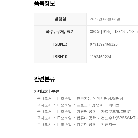
품목정보
발행일
2022년 08월 08일
쪽수, 무게, 크기
380쪽 | 916g | 188*257*23
ISBN13
9791192469225
ISBN10
1192469224
관련분류
카테고리 분류
국내도서
IT 모바일
인공지능
머신러닝/딥러닝
국내도서
IT 모바일
프로그래밍 언어
파이썬
국내도서
IT 모바일
컴퓨터 공학
자료구조/알고리즘
국내도서
IT 모바일
컴퓨터 공학
전산수학(SPSS/MATL
국내도서
IT 모바일
컴퓨터 공학
인공지능