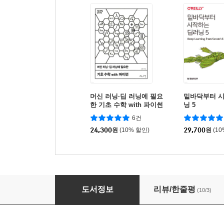
머신 러닝·딥 러닝에 필요
밑바닥부터 
한 기초 수학 with 파이썬
닝 5
6건
24,300
원
(10% 할인)
29,700
원
(1
딥러닝을 위한 수학
도서정보
리뷰/한줄평
(10/3)