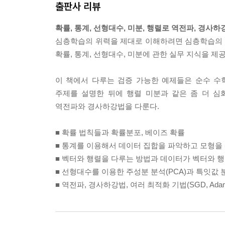
출판사 리뷰
정방행렬의 행렬식을 구하는 방법은 여러 가지인데, 여기
자신이 식에 포함된 수학 공식으로, 코드로 치면 자
확률, 통계, 선형대수, 미분, 행렬로 역전파, 경사
를 더 단순한 버전들로 분해하고 그 결과들을 결합함
심층학습의 위력을 제대로 이해하려면 심층학습의 기
--- p.152
확률, 통계, 선형대수, 미분에 관한 실무 지식을 제
2022년 현재, 역전파(backpropagation)
이 책에서 다루는 검증 가능한 예제들은 순수 수
능하거나, 가능하더라도 훈련에 걸리는 시간이 비
주제를 설명한 뒤에 행렬 미분과 같은 좀 더 
이는지 알아야 하며, 그러려면 적어도 간단한 신경
역전파와 경사하강법을 다룬다.
지식이 전혀 없다고 가정한다.
이번 장은 먼저 역전파가 무엇인지, 그리고 무엇이 
■ 확률 법칙들과 확률분포, 베이즈 확률
그 후에는 완전 연결 순방향 신경망의 구축에 적합한
■ 통계를 이용해서 데이터 집합을 파악하고 모형을
코드도 제시할 것이다.
■ 벡터와 행렬을 다루는 방법과 데이터가 벡터와 
--- p.275
■ 선형대수를 이용한 주성분 분석(PCA)과 특잇값 분
■ 역전파, 경사하강법, 여러 최적화 기법(SGD, Adam, RM
이 책은 수학책이지만, 경사하강법은 수학 중에서도
수식들은 그리 복잡하지 않으며, 이전 장들에 나온 
좋겠다.