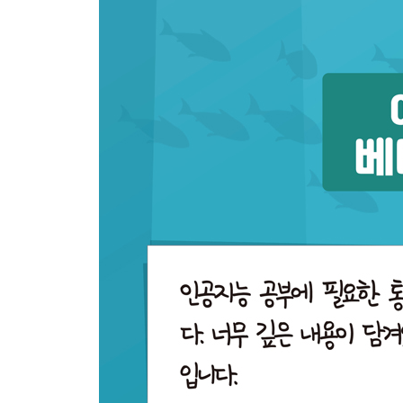
부록: 더 나아가기 343
확률과 통계 343
선형대수 344
미적분 345
심층학습 345
찾아보기 348