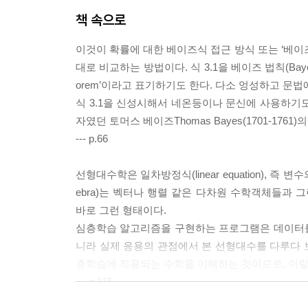
책 속으로
이것이 확률에 대한 베이즈식 접근 방식 또는 ‘베이즈 확률론
대로 비교하는 방법이다. 식 3.1을 베이즈 법칙(Baye
orem’이라고 표기하기도 한다. 다소 엉성하고 문법에
식 3.1을 신성시해서 네온등이나 문신에 사용하기도
자였던 토머스 베이즈Thomas Bayes(1701-1761
--- p.66
선형대수학은 일차방정식(linear equation), 즉 
ebra)는 벡터나 행렬 같은 다차원 수학객체들과
바로 그런 형태이다.
심층학습 알고리즘을 구현하는 프로그램은 데이터를
니라 실제 응용의 관점에서 본 선형대수를 다루다 보
층학습에 적용되는 수학을 이해하는 것이므로, 이렇게
--- p.115