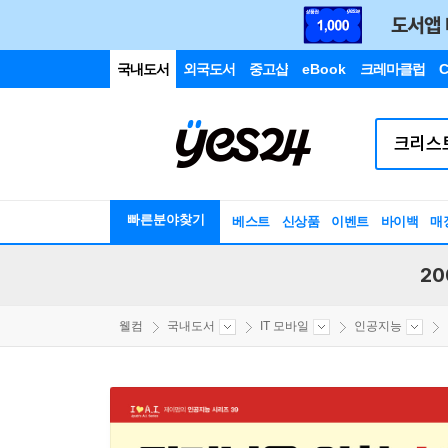
국내도서
외국도서
중고샵
eBook
크레마클럽
C
빠른분야찾기
베스트
신상품
이벤트
바이백
매
20
웰컴
국내도서
IT 모바일
인공지능