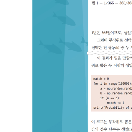
6.3.3 마할라노비스 거리 169 / 6.3.4 쿨백-라이블러
6.4 주성분 분석 174
6.5 특잇값 분해와 유사 역행렬 178
6.5.1 특잇값 분해 예제 179 / 6.5.2 두 가지 용도 181
6.6 요약 183
CHAPTER 7 미분 185
7.1 기울기(슬로프) 186
7.2 도함수 188
7.2.1 도함수의 공식적인 정의 188 / 7.2.2 기본 미분
7.2.3 삼각함수 미분법 195 / 7.2.4 지수함수와 로
7.3 함수의 극솟값과 극댓값 201
7.4 편미분 205
7.4.1 혼합 편미분 207 / 7.4.2 편미분 연쇄법칙 208
7.5 기울기(그래디언트) 210
7.5.1 기울기 계산 210 / 7.5.2 기울기의 시각화 213
7.6 요약 216