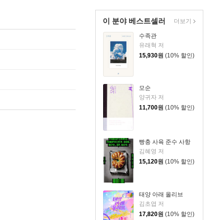
이 분야 베스트셀러
더보기
수족관
유래혁 저
15,930
원
(10% 할인)
모순
양귀자 저
11,700
원
(10% 할인)
빵충 사육 준수 사항
김혜영 저
15,120
원
(10% 할인)
태양 아래 올리브
김초엽 저
17,820
원
(10% 할인)