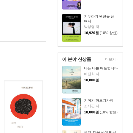
지푸라기 왕관을 쓴
여자
박상영 저
16,920
원
(10% 할인)
이 분야 신상품
더보기
나는 나를 애도합니다
배진희 저
10,800
원
기적의 하도리카페
조세핀 저
18,000
원
(10% 할인)
우리, 다음 생에 만날