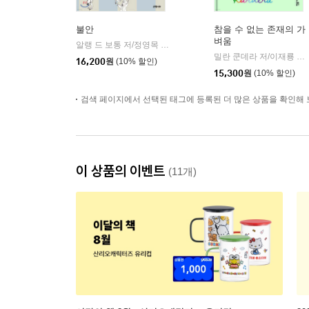
불안
참을 수 없는 존재의 가
벼움
알랭 드 보통 저/정영목 역
은행나무
|
밀란 쿤데라 저/이재룡 역
|
16,200
원
(10% 할인)
15,300
원
(10% 할인)
검색 페이지에서 선택된 태그에 등록된 더 많은 상품을 확인해 
이 상품의 이벤트
(11개)