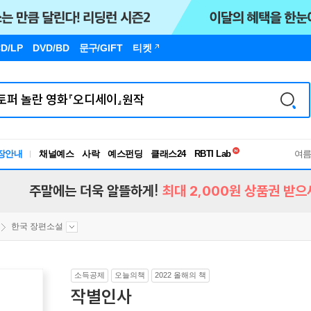
D/LP
DVD/BD
문구
/GIFT
티켓
독서유형검사
장안내
채널예스
사락
예스펀딩
클래스24
RBTI Lab
여
독서유형검사
주말에는 더욱 알뜰하게!
최대 2,000원 상품권 받으
한국 장편소설
소득공제
오늘의책
2022 올해의 책
작별인사