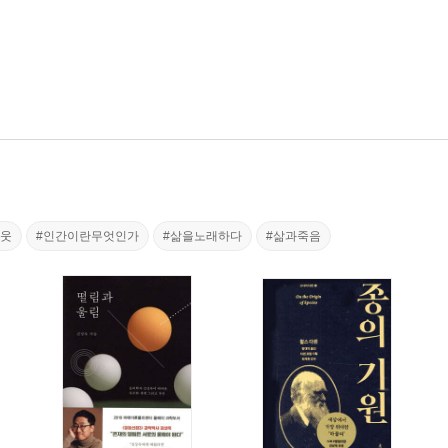
아웃
#인간이란무엇인가
#삶을노래하다
#삶과죽음