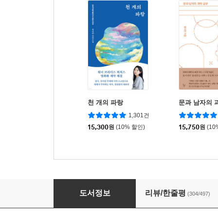
천 개의 파랑
문과 남자의 
1,301건
15,300
원
(10% 할인)
15,750
원
(10
작별인사
도서정보
리뷰/한줄평
(304/497)