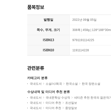
품목정보
발행일
2022년 09월 05일
쪽수, 무게, 크기
308쪽 | 458g | 128*188*30
ISBN13
9791191114225
ISBN10
1191114228
관련분류
카테고리 분류
국내도서
소설/시/희곡
한국소설
한국 장편소설
수상내역 및 미디어 추천 분류
국내도서
국내문학상 수상작
네티즌 추천 한국의 젊은작
국내도서
미디어 추천
조선일보
국내도서
미디어 추천
중앙일보