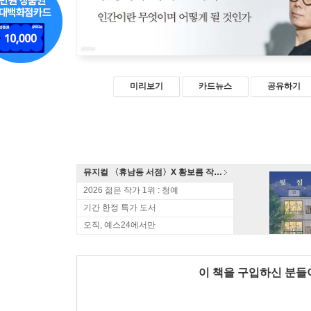
미리보기
카드뉴스
공유하기
뮤지컬 〈휴남동 서점〉X 황보름 작가 북토크
2026 젊은 작가 1위 : 청예
기간 한정 특가 도서
오직, 예스24에서만
이 책을 구입하신 분