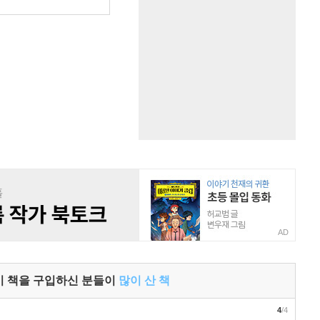
원
AD
이 책을 구입하신 분들이
많이 산 책
4
/4