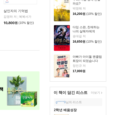
까요?
박영해 저
살인자의 기억법
16,200
원
(10% 할인)
김영하 저
복복서가
사이언스북스
|
|
10,800
원
(10% 할인)
다잉 스완, 친애하는
나의 살해자에게
송대길 저
16,650
원
(10% 할인)
아빠가 아이돌 팬클럽
회장이 되었습니다
정민규 저
17,000
원
이 책이 담긴
리스트
더보기
g*****9
님의 리스트
2학년 배움성장