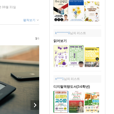
년 08월 31일
펼쳐보기
k*********0
님의 리스트
1
/6
읽어보기
n****1
님의 리스트
디지털역량도서(3-6학년)