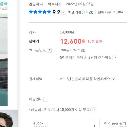
김영하
저
복복서가
2022년 09월 05일
9.2
회원리뷰(
801
건)
판매지수 15,384
정가
14,000원
12,600
원
판매가
(10% 할인)
YES포인트
700원 (5% 적립)
5만원이상 구매 시 2천원 추가적립
결제혜택
카드/간편결제 혜택을 확인하세요
배송안내
배송비 : 유료 (도서 15,000원 이상 무료)
eBook
이 상품을 팔기