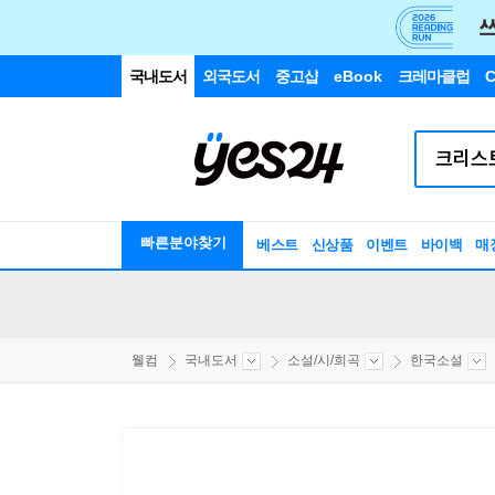
국내도서
외국도서
중고샵
eBook
크레마클럽
C
빠른분야찾기
베스트
신상품
이벤트
바이백
매
웰컴
국내도서
소설/시/희곡
한국소설