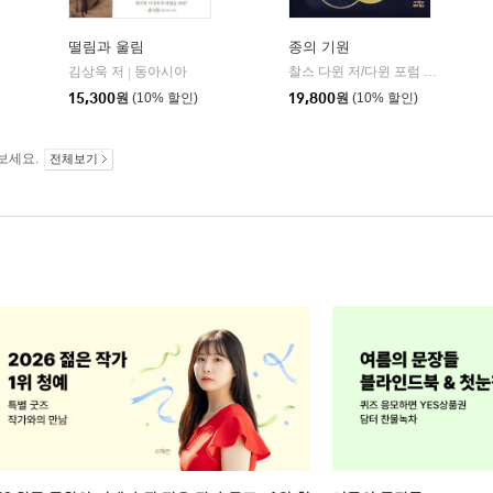
떨림과 울림
종의 기원
김상욱 저
동아시아
찰스 다윈 저/다윈 포럼 기획/장대익 역/최재천 감수
|
민음사
15,300
원
(10% 할인)
19,800
원
(10% 할인)
보세요.
전체보기