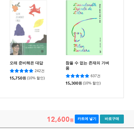
오래 준비해온 대답
참을 수 없는 존재의 가벼
움
242건
637건
15,750
원
(10% 할인)
15,300
원
(10% 할인)
12,600
카트에 넣기
바로구매
원