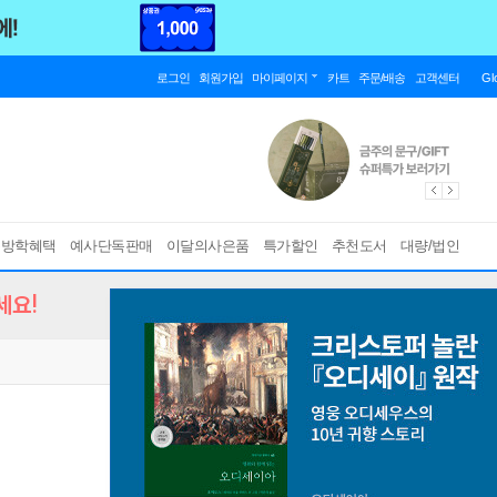
로그인
회원가입
마이페이지
카트
주문/배송
고객센터
Gl
름방학혜택
예사단독판매
이달의사은품
특가할인
추천도서
대량/법인
세요!