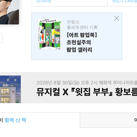
10,000원
매입가 1,400
프랑스
퐁피두센터 기획
[아트 팝업북]
초현실주의
팝업 갤러리
들이
함께 산 책