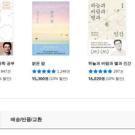
과학 공부
밝은 밤
하늘과 바람과 별과 인간
847건
1,246건
297건
% 할인)
15,300
원
(10% 할인)
16,020
원
(10% 할인)
배송/반품/교환