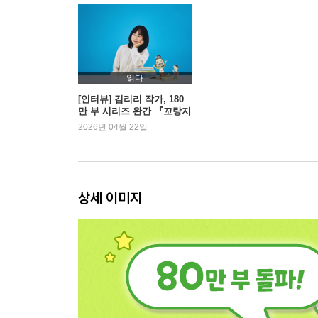
읽다
[인터뷰] 김리리 작가, 180
만 부 시리즈 완간 『꼬랑지
네 떡집』 | 예스24
2026년 04월 22일
상세 이미지