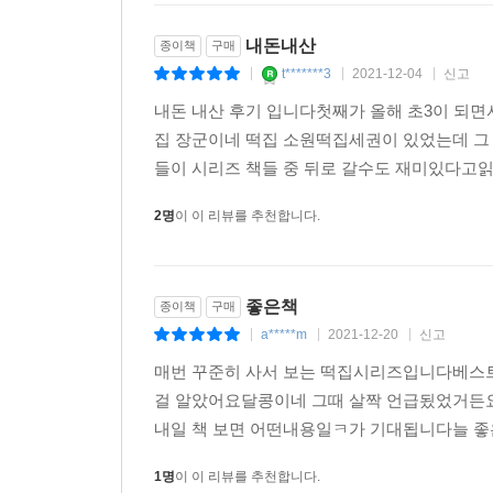
내돈내산
종이책
구매
t*******3
2021-12-04
신고
|
|
|
내돈 내산 후기 입니다첫째가 올해 초3이 되
집 장군이네 떡집 소원떡집세권이 있었는데 그
들이 시리즈 책들 중 뒤로 갈수도 재미있다고읽
2명
이 이 리뷰를 추천합니다.
좋은책
종이책
구매
a*****m
2021-12-20
신고
|
|
|
매번 꾸준히 사서 보는 떡집시리즈입니다베스트
걸 알았어요달콩이네 그때 살짝 언급됬었거든
내일 책 보면 어떤내용일ㅋ가 기대됩니다늘 좋
1명
이 이 리뷰를 추천합니다.