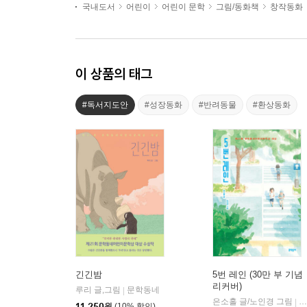
국내도서
어린이
어린이 문학
그림/동화책
창작동화
이 상품의 태그
#독서지도안
#성장동화
#반려동물
#환상동화
긴긴밤
5번 레인 (30만 부 기념
리커버)
루리 글,그림
문학동네
|
은소홀 글/노인경 그림
문
|
11,250
원
(10% 할인)