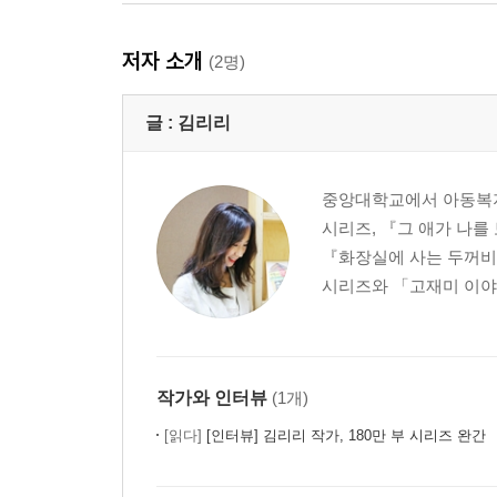
저자 소개
(2명)
글 :
김리리
중앙대학교에서 아동복지
시리즈, 『그 애가 나를
『화장실에 사는 두꺼비
시리즈와 「고재미 이야기
작가와 인터뷰
(1개)
[읽다]
[인터뷰] 김리리 작가, 180만 부 시리즈 완간 『꼬랑