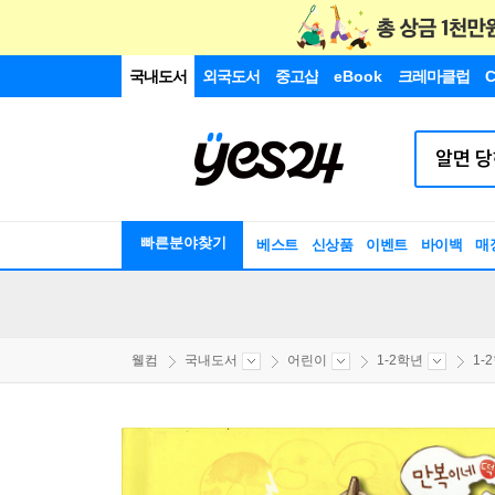
국내도서
외국도서
중고샵
eBook
크레마클럽
C
빠른분야찾기
베스트
신상품
이벤트
바이백
매
웰컴
국내도서
어린이
1-2학년
1-