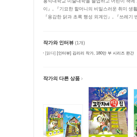
홍익대학교 미술대학을 졸업하고 어린이 책에 
이』, 『기묘한 할머니의 비밀스러운 취미 생활』
『용감한 닭과 초록 행성 외계인』, 『쓰레기 
작가와 인터뷰
(1개)
[읽다]
[인터뷰] 김리리 작가, 180만 부 시리즈 완간 『꼬랑
작가의 다른 상품