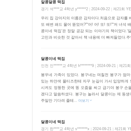
알콩달콩 떡집
경기 석****교 4학년 y******2
2024-09-22
제21회 Y
|
|
우리 집 강아지의 이름은 감자이다.처음으로 감자를 배
또 배변 패드 물어 뜯었어?”“어! 어! 또! 또!”“저
콩이네 떡집’은 정말 공감 되는 이야기의 책이었다.‘
고민과 비슷한 것 같아서 책 내용에 더 빠져들었다.주인
달콩이네 떡집
인천 인******교 4학년 h********9
2024-09-21
제21회
|
|
봉우네 가족이 있었다. 봉구네는 며칠전 봉구가 엄마
있는 하얀색 몰티즈한테 자꾸 눈길이 가서 입양하게 
시켜도 엉뚱한 곳에 똥 오줌을 싸고 급기야 봉구 손
겠다고 말씀하셨다. 봉구는 놀라서 달콩이는 제 동생
주일만 기다려 줄테...
더보기
달콩이네 떡집
경기 한****교 4학년 s*******x
2024-09-21
제21회 
|
|