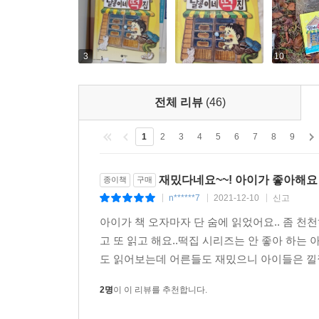
3
10
전체 리뷰
(46)
1
2
3
4
5
6
7
8
9
재밌다네요~~! 아이가 좋아해요
종이책
구매
n******7
2021-12-10
신고
|
|
|
아이가 책 오자마자 단 숨에 읽었어요.. 좀 천
고 또 읽고 해요..떡집 시리즈는 안 좋아 하는
도 읽어보는데 어른들도 재밌으니 아이들은 낄낄.
2명
이 이 리뷰를 추천합니다.