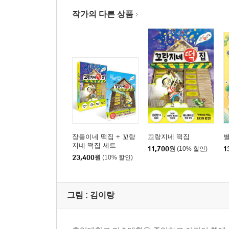
작가의 다른 상품
장돌이네 떡집 + 꼬랑
꼬랑지네 떡집
지네 떡집 세트
11,700
원
(10% 할인)
1
23,400
원
(10% 할인)
그림 :
김이랑