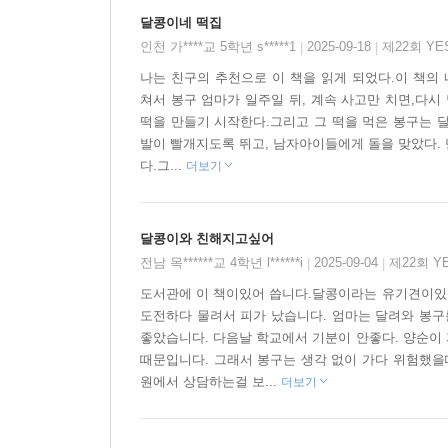
존재하는 꼬랑지 캐릭터는 고민과 결핍을 지닌 주인
달콩이네 떡집
통해 비로소 들여다보게 된 달콩이의 상처, 공감
인천 가****교 5학년 s*****1
2025-09-18
제22회 Y
|
|
있다.
나는 친구의 추천으로 이 책을 읽게 되었다.이 책의
쳐서 봉구 엄마가 일주일 뒤, 계속 사고만 치면,다시
떡을 만들기 시작한다.그리고 그 떡을 먹은 봉구는 
발이 빨개지도록 뛰고, 남자아이들에게 돌을 맞았다. 
다.그...
더보기
달콩이와 친해지고싶어
전남 목******교 4학년 l******i
2025-09-04
제22회 Y
|
|
도서관에 이 책이있어 씁니다.달콩이라는 유기견이있었
도전하다 물려서 피가 났습니다. 엄마는 달려와 봉구를
좋았습니다. 다음날 학교에서 기분이 안좋다. 양순이
때문입니다. 그래서 봉구는 생각 없이 가다 위험했을
원에서 상담하는걸 보...
더보기