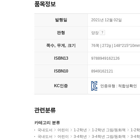
품목정보
발행일
2021년 12월 02일
판형
양장
쪽수, 무게, 크기
76쪽 | 272g | 148*215*10m
ISBN13
9788949162126
ISBN10
8949162121
KC인증
인증유형 : 적합성확인
관련분류
카테고리 분류
국내도서
어린이
1-2학년
1-2학년 그림/동화책
1-2
국내도서
어린이
3-4학년
3-4학년 그림/동화책
3-4