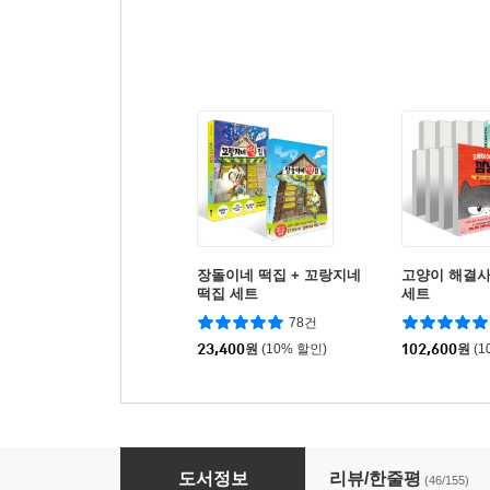
장돌이네 떡집 + 꼬랑지네
고양이 해결사 
떡집 세트
세트
78건
23,400
원
(10% 할인)
102,600
원
(1
달콩이네 떡집
도서정보
리뷰/한줄평
(46/155)