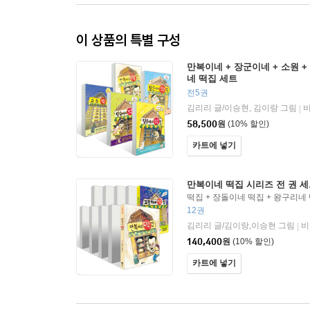
이 상품의 특별 구성
만복이네 + 장군이네 + 소원 +
네 떡집 세트
전5권
김리리 글/이승현, 김이랑 그림
|
58,500
원
(10% 할인)
카트에 넣기
만복이네 떡집 시리즈 전 권 세트
떡집 + 장돌이네 떡집 + 왕구리네 
집 + 하하 자매 떡집 + 랑랑 형제
12권
+ 달콩이네 떡집 + 양순이네 떡집 
김리리 글/김이랑,이승현 그림
비
|
140,400
원
(10% 할인)
카트에 넣기