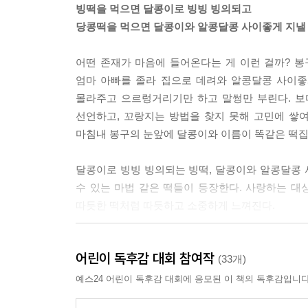
빙떡을 먹으면 달콩이로 빙빙 빙의되고
당콩떡을 먹으면 달콩이와 알콩달콩 사이좋게 지낼 
어떤 존재가 마음에 들어온다는 게 이런 걸까? 
엄마 아빠를 졸라 집으로 데려와 알콩달콩 사이좋
몰라주고 으르렁거리기만 하고 말썽만 부린다. 보
선언하고, 꼬랑지는 방법을 찾지 못해 고민에 쌓
마침내 봉구의 눈앞에 달콩이와 이름이 똑같은 떡집
달콩이로 빙빙 빙의되는 빙떡, 달콩이와 알콩달콩 
수 있는 마법 같은 떡들이 등장한다. 사랑하는 대
따듯한 떡처럼 따듯하고 소중하게 느껴진다.
◆ 지켜봐 주는 존재가 있다는 것. ‘공감’이 주는 깊
어린이 독후감 대회 참여작
(33개)
꼬랑지는 아이들의 곁을 항상 지키고 있지만, 아이들
예스24 어린이 독후감 대회에 응모된 이 책의 독후감입니다
통해 도움을 얻지만, 떡값을 치르며 행동에 옮기