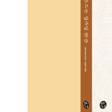
PART 04. 식탁에 곁들이면 좋은 간단 일품요리
P. 218 조선호박과 갈치의 만남! 갈치조림
P. 220 입에서 녹는 촉촉함! 조기구이
P. 222 영양 가득 일품요리! 코다리무조림
P. 224 달달하고 칼칼한 맛! 오징어찌개
P. 226 깊은 맛이 진국! 호박국
P. 228 불 맛 가득! 제육볶음
P. 230 든든한 한 끼! 소고기 미역국
P. 232 해장하기 딱 좋은 국! 얼큰콩나물국
P. 234 추운 계절에 딱! 배추된장국
P. 236 초보자도 간단! 북엇국
PART 05. 1시간 안에 준비하는 홈파티 메뉴
· 분식 파티 P. 242 김치김밥 + P. 244 떡볶이
· 잔칫상 파티 P. 248 잡채 + P. 252 해파리냉채
· 가족 파티 P. 258 숙주나물월남쌈 + P. 260 계란
· 고기 파티 P. 264 갈비 + P. 266 대파수육