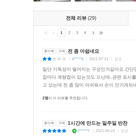
전체 리뷰
(29)
1
2
3
4
전 좀 아쉽네요
종이책
구매
d*****k
2021-07-21
신고
|
|
|
일단 가독성이 떨어지는 구성인거같아요.간단명
집마다 계량컵이 있는것도 으닌데..관련 표시
고 샀는데 전 좀 많이 아쉬워서 손이 안가게되네
2명
이 이 리뷰를 추천합니다.
1시간에 만드는 일주일 반찬
종이책
구매
t******7
2021-05-23
신고
|
|
|