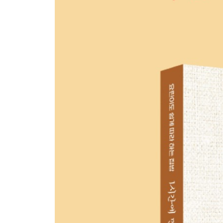
· 가성비 최고의 일주일 밑반찬!
P.170 도라지무침 + P.172 콩나물냉국 + P.174 
· 한정식집 메뉴 따라잡기!
P.184 더덕구이 + P.186 소고기꽈리고추볶음 + P.1
PART 03. 한번 만들면 한 달 동안 마음 편한 저장
P. 196 신의 한수! 깻잎장아찌
P. 198 1년 내내 맛있다! 양파장아찌
P. 200 무르지 않아요! 고추장아찌
P. 202 4·5월에는 꼭! 쪽파장아찌
P. 204 흔한 밥 도둑! 김장아찌
P. 206 엄마의 지혜! 무장아찌
P. 208 맛난 건강 반찬! 부추장아찌
P. 210 1년 내내 신선해요! 마늘장아찌
P. 212 날씬한 맛! 콜라비장아찌
P. 214 아삭한 맛이 매력! 오이장아찌