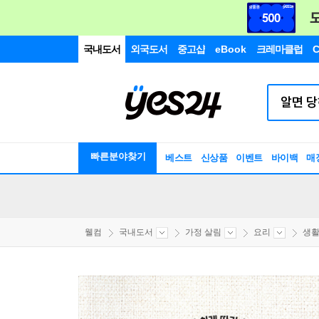
국내도서
외국도서
중고샵
eBook
크레마클럽
C
빠른분야찾기
베스트
신상품
이벤트
바이백
매
웰컴
국내도서
가정 살림
요리
생