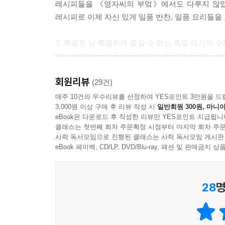
레시피들을 《영자씨의 부엌》에서도 다루지 않았던
레시피로 이제 자신 있게 일품 반찬, 일품 요리들을
3. 특별한 날 특별하게 즐길 수 있는 특별 레시피 수
평소 집에서는 엄두가 나지 않던 백설기 같은 떡 
어려워 시도조차 해보지 못한 메뉴들이지만, 많은
회원리뷰
영자씨만의 초간단 특별 레시피를 담았습니다.
(29건)
매주 10건의 우수리뷰를 선정하여 YES포인트 3만원을 드
3,000원 이상 구매 후 리뷰 작성 시
일반회원 300원, 마니아
4. 개념을 짚어주는 영자씨만의 기초 가이드
eBook은 다운로드 후 작성한 리뷰만 YES포인트 지급됩니
계량하는 방법부터 불세기 맞추는 노하우까지 누
클래스는 첫번째 회차 주문확정 시점부터 마지막 회차 주문
보관해야 하는지, 언제 어떤 음식에 어떤 양념들을
사락 독서모임으로 진행된 클래스는 사락 독서모임 게시판
담아, 요리의 기초부터 탄탄히 시작할 수 있도록 하
eBook 페이백, CD/LP, DVD/Blu-ray, 패션 및 판매금
28
명