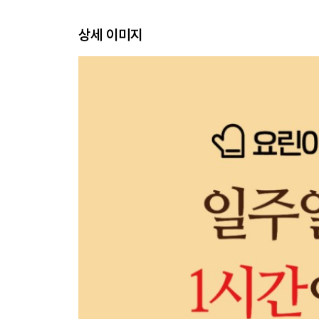
P.68 멸치무조림 + P.70 숙주나물무침 + P.72 표
상세 이미지
· 맛없을 때 찾는 반찬!
P.78 감자채볶음 + P.80 부추오이무침 + P.82 장조
· 엄마 손맛 듬뿍!
P.88 콩나물장조림 + P.90 새우젓호박볶음 + P.9
PART 02. 1시간 안에 만드는 일주일 5첩 반상
· 맛과 건강 모두 잡았다!
P.100 가지나물 + P.102 콩나물무침 + P.104 꽈
· 손님 초대 밑반찬으로 최고!
P.114 땅콩조림 + P.116 바지락젓갈무침 + P.118
· 도시락 추천 반찬!
P.128 오이고추장무침 + P.130 양파볶음 + P.132
· 맛있을 수밖에 없는 반찬!
P.142 두부장아찌 + P.144 김무침 + P.146 고추장
· 입맛 없을 때 딱인 반찬!
P.156 쑥갓무침 + P.158 고추다대기 + P.160 오