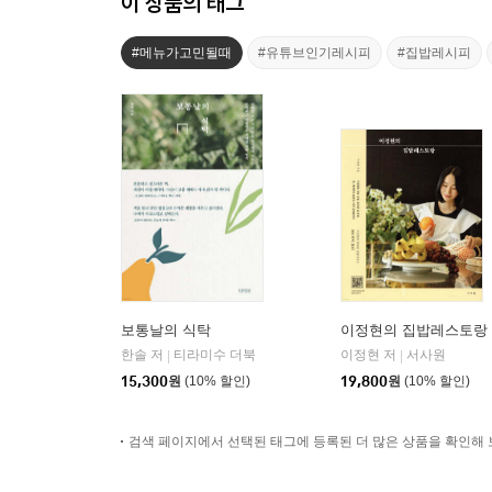
이 상품의 태그
#메뉴가고민될때
#유튜브인기레시피
#집밥레시피
보통날의 식탁
이정현의 집밥레스토랑
한솔 저
티라미수 더북
이정현 저
서사원
|
|
15,300
원
(10% 할인)
19,800
원
(10% 할인)
검색 페이지에서 선택된 태그에 등록된 더 많은 상품을 확인해 