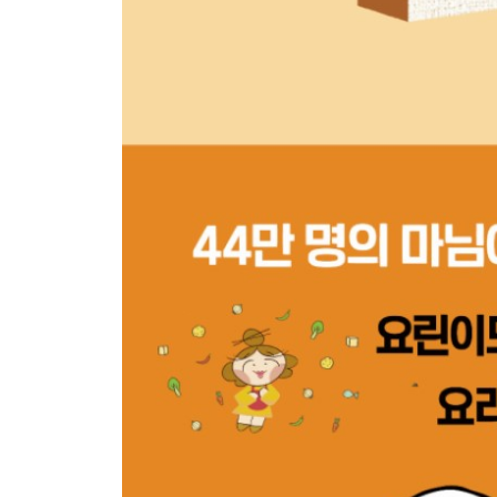
· 삼겹살 파티 P. 270 상추겉절이 + P. 272 파채
· 보양식 파티 P. 276 녹두삼계탕 + P. 278 전복죽
· 서양식 파티 P. 282 돈가스 + P. 284 돼지고기미트
PART 06. 1시간 안에 만드는 술안주 세트
· 막걸리 안주 세트 P. 292 파전 + P. 294 녹두전
· 맥주 안주 세트 P. 300 소시지야채볶음 + P. 30
· 소주 안주 세트 P. 308 골뱅이무침 + P. 310 어묵탕
SPECIAL. 1시간 안에 만드는 맛 보장 특별 레시피
P. 314 사 먹는 것보다 더 쫀득해요! 인절미
P. 316 쉽고 간단해요! 백설기
P. 318 입에서 달콤하게 녹아요! 고구마맛탕
P. 320 엄마표 치킨! 프라이드치킨
P. 322 간식으로도, 술안주로도 최고! 스팸밥전
P. 324 전자레인지로 간단하게! 콩국수
P. 326 깔끔한 맛이 일품! 막김치
P. 328 단짠단짠 손이 자꾸 가요! 궁중떡볶이