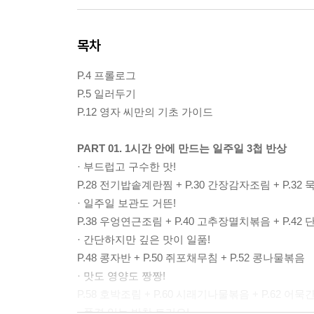
목차
P.4 프롤로그
P.5 일러두기
P.12 영자 씨만의 기초 가이드
PART 01. 1시간 안에 만드는 일주일 3첩 반상
· 부드럽고 구수한 맛!
P.28 전기밥솥계란찜 + P.30 간장감자조림 + P.3
· 일주일 보관도 거뜬!
P.38 우엉연근조림 + P.40 고추장멸치볶음 + P.4
· 간단하지만 깊은 맛이 일품!
P.48 콩자반 + P.50 쥐포채무침 + P.52 콩나물볶음
· 맛도 영양도 짱짱!
P.58 호박조림 + P.60 시래기나물볶음 + P.62 어
· 품격 있는 반찬 트리오!