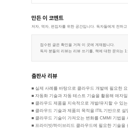
4.3 KField 개발 배치 형상
4.3.1 kfeild 물리형상
만든 이 코멘트
4.3.2 kfield 개발 형상을 코드로 작성하기
저자, 역자, 편집자를 위한 공간입니다. 독자들에게 전하고
4.4 CMMI-DEV관점에서의 kfield단계
4.4.1 문화와 조직 관점에서의 단계
4.4.2 디자인과 아키텍처 관점에서의 단계
접수된 글은 확인을 거쳐 이 곳에 게재됩니다.
4.4.3 빌드와 배치 관점에서의 단계
독자 분들의 리뷰는 리뷰 쓰기를, 책에 대한 문의는 1:
4.4.4 테스트와 검증 관점에서의 단계
4.4.5 정보와 리포팅 관점에서의 단계
4.5 정리하기
출판사 리뷰
■ 실제 사례를 바탕으로 클라우드 개발에 필요한 요
■ 자동화 기술과 자동 테스트 기술을 활용해 애자
5장. 클라우드 서비스 구성 자동화하기
■ 클라우드 제품을 지속적으로 개발/유지할 수 있는
5.1 서비스 구성 자동화 프레임워크 chef
■ 클라우드 기술과 제품의 목적을 ITIL 기반으로 설
5.1.1 Chef 레시피와 롤
■ 클라우드 기술이 가져오는 변화를 CMMI 기법을
5.1.2 chef로 배치하기
■ 프라이빗/하이브리드 클라우드에 필요한 기술을 
5.2 kfield에서 IaaS 배치하기