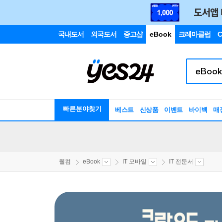
국내도서
외국도서
중고샵
eBook
크레마클럽
C
빠른분야찾기
베스트
신상품
이벤트
바이백
매
웰컴
eBook
IT 모바일
IT 전문서