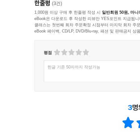
한줄평
(3건)
6.1 테스트 그리고 자동 테스트
6.2 인프라스트럭처 검증 프레임워크 kitchen
1,000원 이상 구매 후 한줄평 작성 시
일반회원 50원, 마니
eBook은 다운로드 후 작성한 리뷰만 YES포인트 지급됩니
6.3 테스트 자동화 하기
클래스는 첫번째 회차 주문확정 시점부터 마지막 회차 주문
6.4 kfiled의 테스트 구조
eBook 페이백, CD/LP, DVD/Blu-ray, 패션 및 판매금
6.5 CMMI-DEV관점에서의 단계
6.5.1 문화와 조직 관점에서의 단계
6.5.2 디자인과 아키텍처 단계
평점
6.5.3 빌드와 배치 관점에서의 단계
한글 기준 50자까지 작성가능
6.5.4 테스트와 검증관점에서의 단계
6.5.5 정보와 리포팅 관점에서의 단계
6.6 정리하기
3
명
3부. The Hardening
7장. IaaS의 목적과 효과