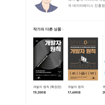
3장. 클라우드 계획하기
국 데이터베이스 진흥원 
3.1 CMMI란?
3.2 클라우드 서비스 개발과 CMMI-DEV
3.2.1 문화와 조직
3.2.2 디자인과 아키텍처
작가의 다른 상품
3.2.3 빌드와 배치
3.2.4 테스트와 검증
3.2.5 정보와 리포팅
3.3 클라우드 개발과 클라우드 네이티브 개발
3.4 정리
2부. The execution
개발자 원칙 (확장판)
개발자 원칙
4장. 클라우드 서비스 개발환경 만들기
19,200
원
17,600
원
2
4.1 클라우드 서비스 개발환경의 특징 및 요소
4.2 카카오 클라우드 개발 프레임워크 KFIELD