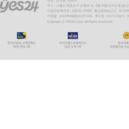
대표 : 김석환, 최세라
주소 : 서울시 영등포구 은행로 11, 5층~6층(여의도동,일신
사업자등록번호 : 229-81-37000 통신판매업신고 : 제 200
이메일 : yes24help@yes24.com 호스팅 서비스사업자 :
Copyright ⓒ YES24 Corp. All Rights Reserved.