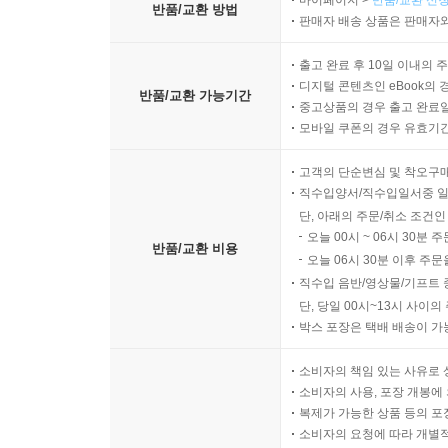
반품/교환 방법
판매자 배송 상품은 판매자와
출고 완료 후 10일 이내의 
9장. 컨테이너 클라우드의 목적과 효과
디지털 콘텐츠인 eBook의 
반품/교환 가능기간
9.1 TaaS의 전략적 목적
중고상품의 경우 출고 완료일
9.2 CaaS의 주요 기술
모바일 쿠폰의 경우 유효기간(
9.1.1 배경 상황
고객의 단순변심 및 착오구
9.1.2 컨테이너로 실서비스를 하기 위한 기술
직수입양서/직수입일서중 일
9.1.3 컨테이너 클라우드 적용 효과
단, 아래의 주문/취소 조건인
9.3 컨테이너 서비스로 보는 ITIL
오늘 00시 ~ 06시 30분 
반품/교환 비용
오늘 06시 30분 이후 주문
직수입 음반/영상물/기프트 
단, 당일 00시~13시 사이
박스 포장은 택배 배송이 가
소비자의 책임 있는 사유로 
소비자의 사용, 포장 개봉에 
복제가 가능한 상품 등의 포장을 
소비자의 요청에 따라 개별