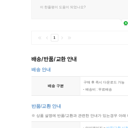
7.3.3.3 요구수행
이 한줄평이 도움이 되었나요?
7.3.4 지속적인 서비스 개선
7.4 정리하기
1
8장. 텔레메트리 클라우드의 목적과 효과
8.1 TaaS의 전략적 목적
배송/반품/교환 안내
8.2 TaaS의 주요 기술
8.2.1 배경 상황
배송 안내
8.2.2 새로운 텔레메트리 시스템 디자인
8.2.3 메트릭 텔레메트리 서비스
구매 후 즉시 다운로드 가능
배송 구분
8.2.4 로깅 텔레메트리 서비스
배송비 : 무료배송
8.2.5 텔레메트리 서비스 적용 효과
8.3 ITIL 관점에서의 TaaS 개발
반품/교환 안내
8.3.1 TaaS를 ITIL에 활용하기
※ 상품 설명에 반품/교환과 관련한 안내가 있는경우 아래 
8.3.2 TaaS의 표준화
8.4 정리하기
마이페이지 >
반품/교환 신청