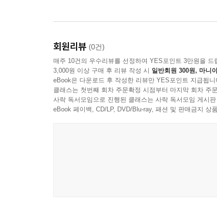
5.2.1 kfield IaaS배치 형상
5.2.2 서비스 설치 예제
5.2.2.1 환경 설정
회원리뷰
5.2.2.2 애플케이션 설치
(0건)
5.2.2.3 OS 서비스에 등록
매주 10건의 우수리뷰를 선정하여 YES포인트 3만원을 드
3,000원 이상 구매 후 리뷰 작성 시
일반회원 300원, 마니아
5.2.3 서비스 디스커버리 구현
eBook은 다운로드 후 작성한 리뷰만 YES포인트 지급됩니
5.3 인스턴스들에 서비스 배치하기
클래스는 첫번째 회차 주문확정 시점부터 마지막 회차 주문
5.4 CMMI-DEV관점에서의 단계
사락 독서모임으로 진행된 클래스는 사락 독서모임 게시판
5.4.1 문화와 조직 관점에서의 단계
eBook 페이백, CD/LP, DVD/Blu-ray, 패션 및 판매금
5.4.2 디자인과 아키텍처 단계
5.4.3 빌드와 배치 관점에서의 단계
5.4.4 테스트와 검증관점에서의 단계
5.4.5 정보와 리포팅 관점에서의 단계
5.5 정리하기
6장. 클라우드 서비스 테스트 자동화하기