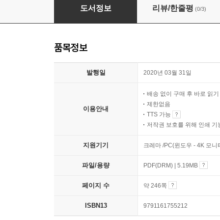
클라우드 전환 그 실제 이야기
도서정보
리뷰/한줄평
(0/3)
품목정보
발행일
2020년 03월 31일
배송 없이 구매 후 바로 읽
제한없음
이용안내
TTS 가능
저작권 보호를 위해 인쇄 기
지원기기
크레마 /PC(윈도우 - 4K 모
파일/용량
PDF(DRM) | 5.19MB
페이지 수
약 246쪽
ISBN13
9791161755212