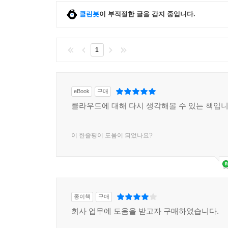
7.1 IaaS의 전략적 목적
클린봇
이 부적절한 글을 감지 중입니다.
7.2 IaaS의 주요 기술
7.2.1 배경 상황
7.2.2 새로운 네트워크 모델 디자인
1
7.2.3 새로운 네트워크 모델 구현
7.2.4 새로운 기술 적용 효과
7.3 ITIL관점에서 IaaS를 만들고 유지하기
eBook
구매
7.3.1 서비스 디자인
클라우드에 대해 다시 생각해볼 수 있는 책입니
7.3.1.1 가용성 관리
7.3.1.2 용량관리
7.3.1.3 연속성 관리
이 한줄평이 도움이 되었나요?
7.3.2 서비스 전환
7.3.2.1 변화관리
7.3.2.2 릴리즈 관리
7.3.2.3 설정 관리
종이책
구매
7.3.3 서비스 운영
회사 업무에 도움을 받고자 구매하였습니다.
7.3.3.1 장애관리
7.3.3.2 문제관리