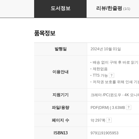
개발자 원칙 (확장판)
도서정보
리뷰/한줄평
(1/1)
품목정보
발행일
2024년 10월 01일
배송 없이 구매 후 바로 읽
제한없음
이용안내
TTS 가능
저작권 보호를 위해 인쇄 기
지원기기
크레마 /PC(윈도우 - 4K 모
파일/용량
PDF(DRM) | 3.63MB
페이지 수
약 297쪽
ISBN13
9791191905953