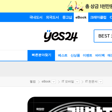
국내도서
외국도서
중고샵
eBook
크레마클럽
C
빠른분야찾기
베스트
신상품
이벤트
바이백
매
웰컴
eBook
IT 모바일
IT 전문서