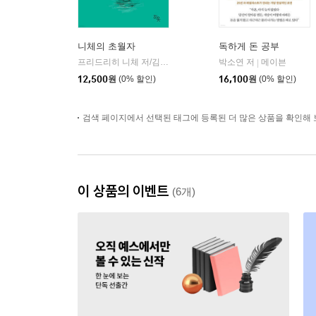
니체의 초월자
독하게 돈 공부
프리드리히 니체 저/김철 편역
히읏
박소연 저
메이븐
|
|
12,500
원
(0% 할인)
16,100
원
(0% 할인)
검색 페이지에서 선택된 태그에 등록된 더 많은 상품을 확인해 
이 상품의 이벤트
(6개)