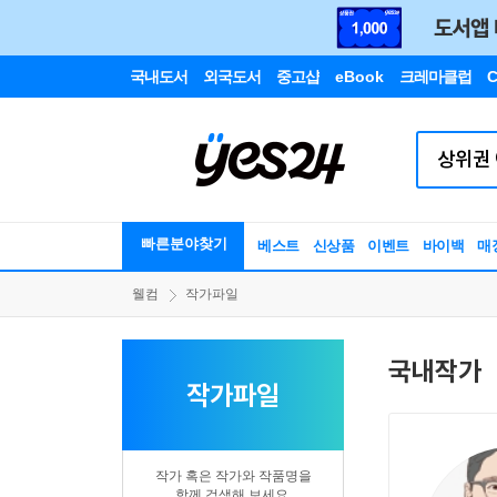
국내도서
외국도서
중고샵
eBook
크레마클럽
C
빠른분야찾기
베스트
신상품
이벤트
바이백
매
웰컴
작가파일
국내작가
작가파일
작가 혹은 작가와 작품명을
함께 검색해 보세요.