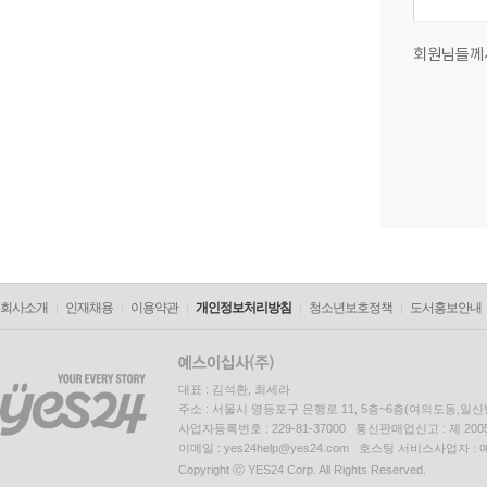
회원님들께
회사소개
인재채용
이용약관
개인정보처리방침
청소년보호정책
도서홍보안내
대표 : 김석환, 최세라
주소 : 서울시 영등포구 은행로 11, 5층~6층(여의도동,일신
사업자등록번호 : 229-81-37000 통신판매업신고 : 제 200
이메일 : yes24help@yes24.com 호스팅 서비스사업자 :
Copyright ⓒ YES24 Corp. All Rights Reserved.