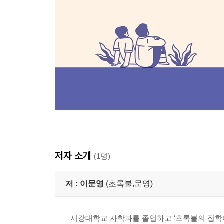
저자 소개
(1명)
저 :
이문영
(초록불,문영)
서강대학교 사학과를 졸업하고 ‘초록불의 잡학다