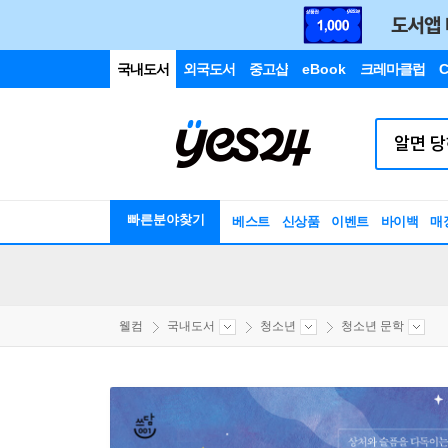
국내도서
외국도서
중고샵
eBook
크레마클럽
C
빠른분야찾기
베스트
신상품
이벤트
바이백
매
웰컴
국내도서
청소년
청소년 문학