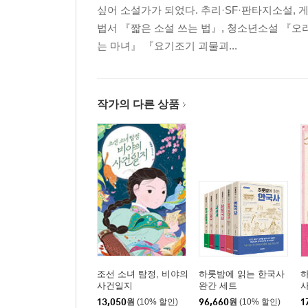
싶어 소설가가 되었다. 추리·SF·판타지소설,
법서 『짧은 소설 쓰는 법』, 청소년소설 『오
는 마녀』 『요기조기 괴물괴...
작가의 다른 상품
조선 소녀 탐정, 비야의
하룻밤에 읽는 한국사
사건일지
완간 세트
13,050
원
(10% 할인)
96,660
원
(10% 할인)
1