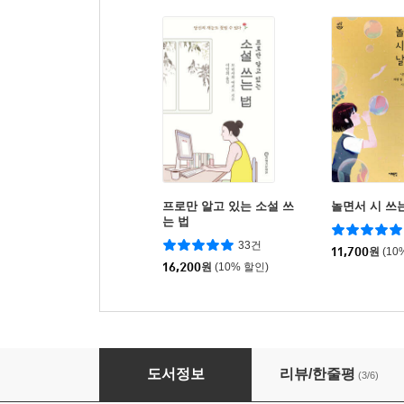
프로만 알고 있는 소설 쓰
놀면서 시 쓰
는 법
33건
11,700
원
(10
16,200
원
(10% 할인)
짧은 소설 쓰는 법
도서정보
리뷰/한줄평
(3/6)