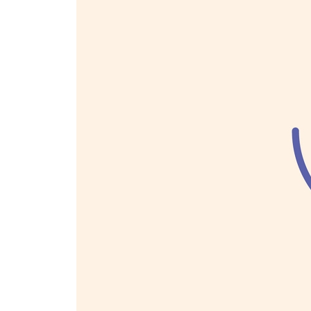
7 쓸 게 없다? _주제와 소재
새로운 소재는 주제에서 나온다 | 우주선은 부드럽게
8 뻔한 스토리가 되는 게 무섭다면 _플롯
사건의 재배열 | 플롯의 3대 요소 | 좋은 플롯에는 
# 교훈이 꼭 있어야 할까?
9 나의 세계에 초대하는 법 _배경
철저히 계산된 세계 | 잘 모르면 반드시 검색하기
10 독자를 사로잡는 주인공 만들기 _인물
설명은 적을수록 좋다 | 행동 묘사로 성격 보여 주기 
11 간결할수록 재미있다 _대화
누가 말하고 있는지 알 수 있게 쓴다 | 한번 나온 정
12 누가 본 것처럼 이야기할까? _시점
추리소설에 많이 나오는 1인칭 시점 | 세심한 기교가
전지적 시점 | 시점의 일관성 지키기 | 시점을 바꾸
13 정확한 문장이 주는 감동 _문체