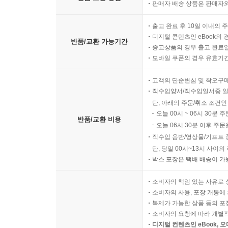
판매자 배송 상품은 판매자와
출고 완료 후 10일 이내의 
디지털 콘텐츠인 eBook의 
반품/교환 가능기간
중고상품의 경우 출고 완료일
모바일 쿠폰의 경우 유효기간(
고객의 단순변심 및 착오구
직수입양서/직수입일서중 일
단, 아래의 주문/취소 조건인
오늘 00시 ~ 06시 30분 
반품/교환 비용
오늘 06시 30분 이후 주문
직수입 음반/영상물/기프트 
단, 당일 00시~13시 사이
박스 포장은 택배 배송이 가
소비자의 책임 있는 사유로 
소비자의 사용, 포장 개봉에 
복제가 가능한 상품 등의 포장을 
소비자의 요청에 따라 개별
디지털 컨텐츠인 eBook, 