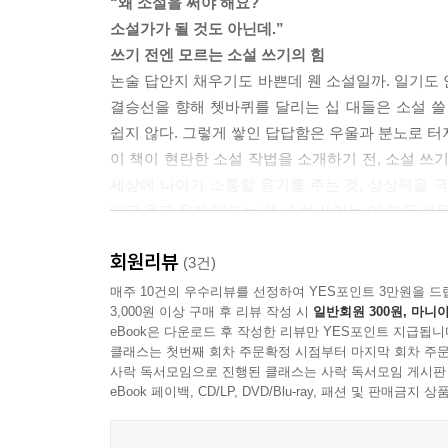
“왜 소설을 써야 해요?
소설가가 될 것도 아닌데.”
가을이라는 말에서 시작해 코끼리로 자연스럽게 연
쓰기 전엔 모르는 소설 쓰기의 힘
저는 이렇게 생각해 봤습니다.
논술 답안지 채우기도 바쁜데 웬 소설일까. 일기도 안
결승선을 향해 쳇바퀴를 달리는 십 대들은 소설 쓸
가을 - 소풍 - 동물원 - 코끼리
쉽지 않다. 그렇게 쌓인 답답함은 우울과 분노로 터
이 책이 현란한 소설 작법을 소개하기 전, 소설 쓰
다른 건 없을까요?
세상에 나아가 소통할 용기를 주는 것, 상상력을 
읽고 울고 웃게 만드는 것. 소설 쓰기는 이 모든 
가을 - 열매 - 먹이 - 코끼리
가을 - 낙엽 - 갈색 - 코끼리
회원리뷰
“쓸 말이 없어요. 소설은 아무나 쓰나요?”
(3건)
글쓰기부터 두려운 십 대를 위한
매주 10건의 우수리뷰를 선정하여 YES포인트 3만원을 드
이런 연상을 놓고 다음과 같이 글을 시작할 수도 있
3,000원 이상 구매 후 리뷰 작성 시
일반회원 300원, 마니아
짧고 쉬운 소설 쓰기 안내서
eBook은 다운로드 후 작성한 리뷰만 YES포인트 지급됩니
저자 이문영은 소설가이자 여러 베스트셀러를 낸
코끼리를 보면 나는 가을날이 떠오른다. 코끼리가 사
클래스는 첫번째 회차 주문확정 시점부터 마지막 회차 주문
소개한다.
사락 독서모임으로 진행된 클래스는 사락 독서모임 게시판
떠오른다.
어떤 소설을 쓰느냐에 따라 전부 다른 작법이 필요할
eBook 페이백, CD/LP, DVD/Blu-ray, 패션 및 판매금
--- 「아이디어는 어디에서 올까?: 발상」 중에서
쓴다는 보장은 없다. 그래서 이 책은 모든 작법을 
아주 기초적이고 누구나 따라 해 볼 수 있는 이야기