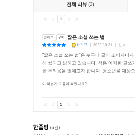
날짜, 특히 연도와 시간은 쓰기 전에 별도의 표를 
전체 리뷰
(3)
는 작업 중 하나이기도 합니다.
과학 지식이 필요한 경우도 있습니다. 뭔가 이상하면
1
이슬이 차오르는 소리를 파열된 고막이 들은 것이다
짧은 소설 쓰는 법
종이책
구매
h****7
2023-10-31
신고
|
|
|
고막이 파열되면 소리를 들을 수 없죠.
"짧은 소설 쓰는 법"은 누구나 글의 소비자이자
--- 「모순과 오류를 발견하는 시간: 퇴고」 중에서
해 썼다고 밝히고 있습니다. 책은 어떠한 글
한 두려움을 없애고자 합니다. 청소년을 대상으로
이 리뷰가 도움이 되었나요?
1
한줄평
(6건)