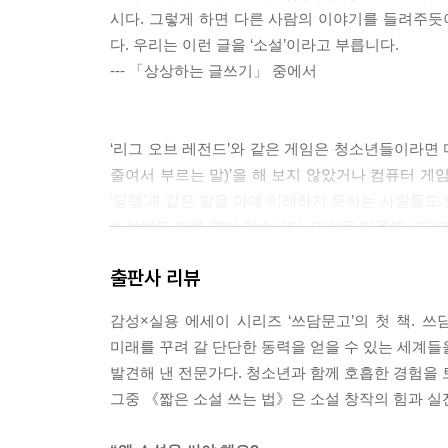
시다. 그렇게 하면 다른 사람의 이야기를 들려주듯
다. 우리는 이런 글을 ‘소설’이라고 부릅니다.
--- 「상상하는 글쓰기」 중에서
‘리그 오브 레전드’와 같은 게임은 청소년들이라면 
줄여서 부르는 말)’을 해 보지 않았거나 컴퓨터 게임을
‘딜탱’과 같은 말을 아예 이해하지 못하는 사람들도
소설에도 이런 면이 있습니다. 대상을 마음에 그리
이 나열되면서 사람들이 공감하기 어렵고 이해할 수 
출판사 리뷰
해 가능하고 남에게는 호환되지 않는 글이 되고 마
--- 「누구에게 들려줄까?: 독자」 중에서
감성×실용 에세이 시리즈 ‘쓰담문고’의 첫 책. 
미래를 꾸려 갈 단단한 동력을 얻을 수 있는 세계들
발견해 낸 전문가다. 청소년과 함께 호흡한 경험을 
이런 놀이를 해 본 적이 있나요?
그중 《짧은 소설 쓰는 법》은 소설 창작의 힘과 실
가을 - ( ) - ( ) - 코끼리