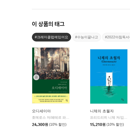
이 상품의 태그
#크레마클럽에있어요
#수능이끝나고
#2022아침독
오디세이아
니체의 초월자
호메로스 저/페테르 파울 루벤스 그림/박문재 역
현대지성
프리드리히 니체 저/김철 편역
|
24,300
원
(10% 할인)
15,210
원
(10% 할인)