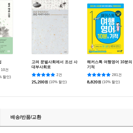
업
고려 문벌사회에서 조선 사
해커스톡 여행영어 10분의
대부사회로
기적
10건
2건
281건
% 할인)
25,200
원
(10% 할인)
8,820
원
(10% 할인)
배송/반품/교환