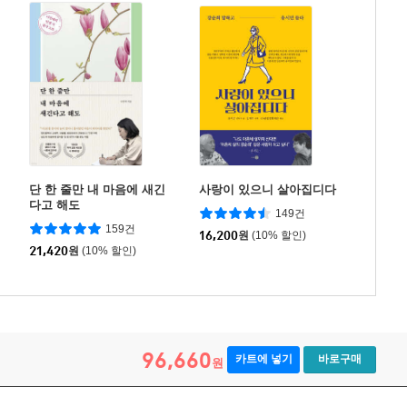
단 한 줄만 내 마음에 새긴
사랑이 있으니 살아집디다
다고 해도
149건
159건
16,200
원
(10% 할인)
21,420
원
(10% 할인)
96,660
카트에 넣기
바로구매
원