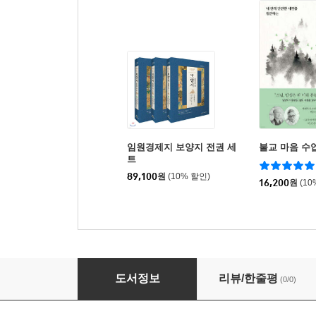
임원경제지 보양지 전권 세
불교 마음 수
트
89,100
원
(10% 할인)
16,200
원
(10
하룻밤에 읽는 한국사 완간 세트
도서정보
리뷰/한줄평
(0/0)