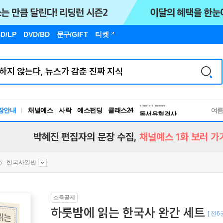
D/LP
DVD/BD
문구
/GIFT
티켓
장안내
채널예스
사락
예스펀딩
클래스24
독서유형검사
여
RBTI Lab
독서유형검사
박혜진 편집자의 문장 수집,
채널예스 1화 보러 가
한국사일반
소득공제
하룻밤에 읽는 한국사 완간 세트
[ 전6권