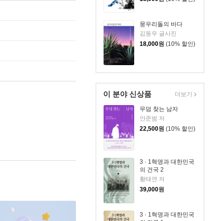
뭉우리돌의 바다
김동우 글사진
18,000
원
(10% 할인)
이 분야 신상품
더보기
무덤 찾는 남자
안준범 저
22,500
원
(10% 할인)
3 · 1혁명과 대한민국
의 건국 2
황태연 저
39,000
원
3 · 1혁명과 대한민국