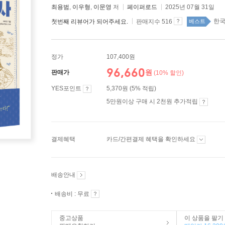
최용범
,
이우형
,
이문영
저
페이퍼로드
2025년 07월 31일
한국
첫번째 리뷰어가 되어주세요.
판매지수 516
베스트
정가
107,400원
96,660
원
판매가
(10% 할인)
YES포인트
5,370원 (5% 적립)
5만원이상 구매 시 2천원 추가적립
결제혜택
카드/간편결제 혜택을 확인하세요
배송안내
배송비 : 무료
중고상품
이 상품을 팔기