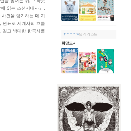
반을 훑어본 뒤, 『하룻
밤에 읽는 조선시대사』,
 사건을 암기하는 데 지
, 연표로 세계사의 흐름
. 길고 방대한 한국사를
s********4
님의 리스트
희망도서