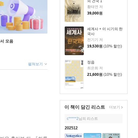
의 건국 1
황태연 저
39,000
원
세계사 + 이 시기의 한
국사
전기기 저
도서 모음
19,530
원
(10% 할인)
정읍
펼쳐보기
최은희 저
21,600
원
(10% 할인)
이 책이 담긴
리스트
더보기
c*****2
님의 리스트
202512