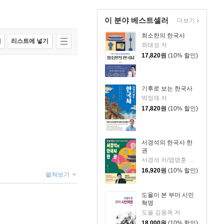
이 분야 베스트셀러
더보기
최소한의 한국사
매
리스트에 넣기
최태성 저
17,820
원
(10% 할인)
기후로 보는 한국사
박정재 저
17,820
원
(10% 할인)
서경석의 한국사 한
권
서경석 저/염명훈 감수
16,920
원
(10% 할인)
펼쳐보기
도올이 본 부마 시민
혁명
도올 김용옥 저
18,000
원
(10% 할인)