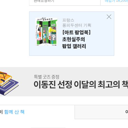
판매요청하기
매입가 16,200
프랑스
퐁피두센터 기획
[아트 팝업북]
초현실주의
팝업 갤러리
들이
함께 산 책