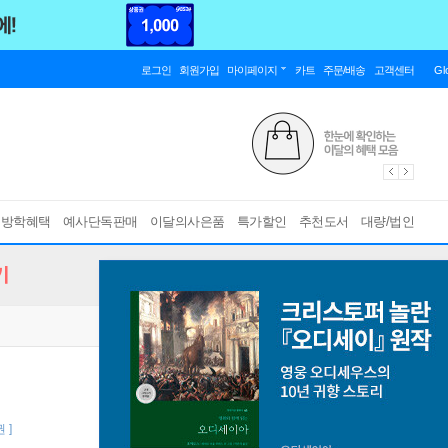
로그인
회원가입
마이페이지
카트
주문/배송
고객센터
Gl
름방학혜택
예사단독판매
이달의사은품
특가할인
추천도서
대량/법인
기
 ]