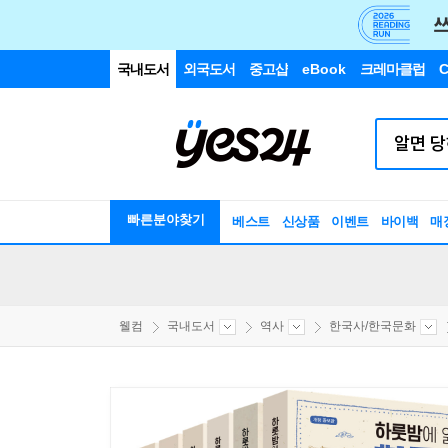
국내도서
외국도서
중고샵
eBook
크레마클럽
C
빠른분야찾기
베스트
신상품
이벤트
바이백
매
웰컴
국내도서
역사
한국사/한국문화