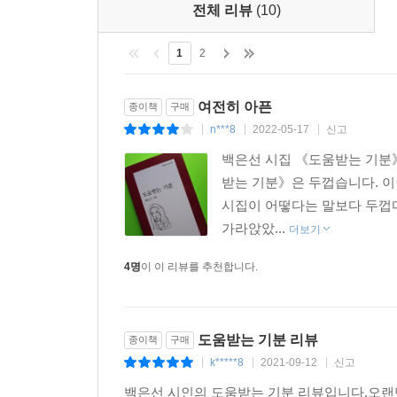
전체 리뷰
(10)
누구의 꽃도 되지 않으면서
1
2
미안하다고 말하지 않아도 되는 곳에서
―「연결 지점」 부분
여전히 아픈
종이책
구매
n***8
2022-05-17
신고
|
|
|
수록작 총 53편이 씌어진 시기는 첫 시집이 출간되고
어디쯤에 머물고 있는 듯하다. 그사이 많은 사회
백은선 시집 《도움받는 기분》
했던 사건들도 있었다(“마주한 곳에는 돌아선 등이 
받는 기분》은 두껍습니다. 이
우리는 오지 않을 추상적인 종말을 바라기보다 서로
시집이 어떻다는 말보다 두껍다
익숙하게 생각하던 방식을 전혀 새롭게 보려고 시
가라앉았...
더보기
예술이라고 말해왔던 것이 정말 예술이냐고 묻는다(
4명
이 이 리뷰를 추천합니다.
게//보는 눈이 그것을 예술이라고 부르는 게”, 
공격하는 시”, 「비천의 형식」). 고백의 형태로
“소진된 우리”는 바닥에서 기록하면서 힘을 얻는
도움받는 기분 리뷰
종이책
구매
그래서 지난 시집과 함께 읽었을 때 일종의 성장기
k*****8
2021-09-12
신고
|
|
|
백은선의 시가 “현실에 두 발을 딛고 있지 않다”(「
있어도 된다고” 이 시집을 통해 말할 수 있게 된 
백은선 시인의 도움받는 기분 리뷰입니다.오랜