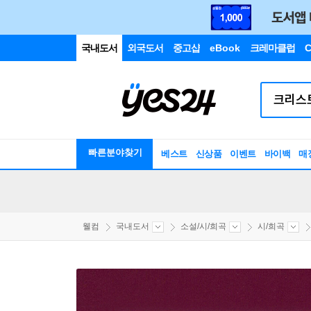
국내도서
외국도서
중고샵
eBook
크레마클럽
C
빠른분야찾기
베스트
신상품
이벤트
바이백
매
웰컴
국내도서
소설/시/희곡
시/희곡