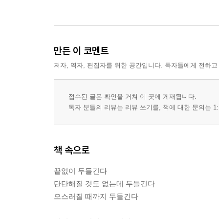
소명에게
퇴원
비천의 형식
살육
만든 이 코멘트
0의 방백
저자, 역자, 편집자를 위한 공간입니다. 독자들에게 전하고
0과 늙은 남자와 연출가 사이에 흐르는 공기
연극 0
신앙
접수된 글은 확인을 거쳐 이 곳에 게재됩니다.
축성祝聖
독자 분들의 리뷰는 리뷰 쓰기를, 책에 대한 문의는 1:
영속永續
4부 두 손과 두 발을 잊고 깨끗해지기로
책 속으로
방주
영원
끝없이 두들긴다
붉은 개와 붉은 개 닿기
단단해질 것도 없는데 두들긴다
수집
으스러질 때까지 두들긴다
희망이라는 이름의 여자아이