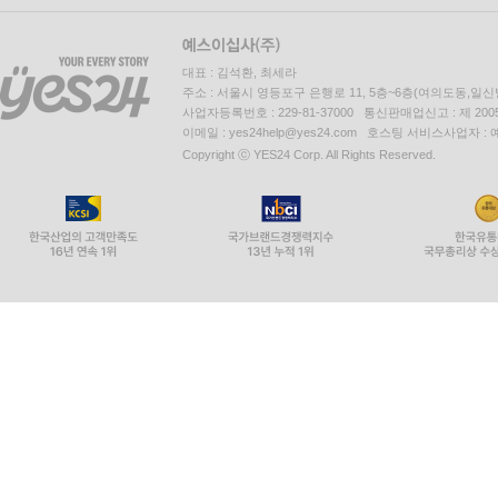
대표 : 김석환, 최세라
주소 : 서울시 영등포구 은행로 11, 5층~6층(여의도동,일신
사업자등록번호 : 229-81-37000 통신판매업신고 : 제 200
이메일 : yes24help@yes24.com 호스팅 서비스사업자 :
Copyright ⓒ YES24 Corp. All Rights Reserved.