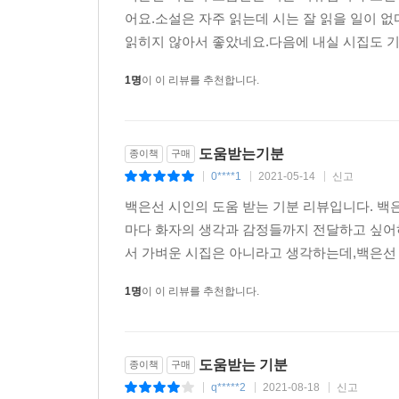
이겨줘//마음껏 생각할 수 있게/생각한 대로 움직일 
어요.소설은 자주 읽는데 시는 잘 읽을 일이 
읽히지 않아서 좋았네요.다음에 내실 시집도 기대
시인에게 과거는 종료된 게 아니라 현재를 이루는
1명
이 이 리뷰를 추천합니다.
소환된다. 복기를 진행하는 순간에도 중요한 것은 과
된다는 것. 지금으로부터 조금도 물러서지 않으려는 
일이 여기, ‘포에트리 슬램, 백은선’의 현장에서 벌
도움받는기분
종이책
구매
0****1
2021-05-14
신고
|
|
|
백은선 시인 인터뷰
백은선 시인의 도움 받는 기분 리뷰입니다. 백
마다 화자의 생각과 감정들까지 전달하고 싶어
Q. 세번째 시집을 출간한 기분이 어떠세요? 요즘 
서 가벼운 시집은 아니라고 생각하는데,백은선 
: 기분은 아직 실감이 잘 안 나 어리둥절하면서도
1명
이 이 리뷰를 추천합니다.
수업하러 가고 아이와 놀고 책도 읽으면서 지내고 
Q. 나는 진실에 가깝고 거짓과 동일하다고 느낀다,
: 시를 쓸 때는 완전히 솔직한 동시에 한 치도 솔
도움받는 기분
종이책
구매
재구성하는 것에 마음을 많이 기울이는 편이에요.
q*****2
2021-08-18
신고
|
|
|