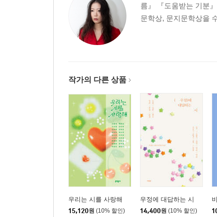
름』 『도움받는 기분』 
1g의 영혼
문학상, 문지문학상을 
콜 미 바이 유어 네임
해피엔드
퀸의 여름
모든 것과 없는 것과 그 밖의 모든 것에 대해
아틀라스
작가의 다른 상품
우리가 거의 죽은 날
비신비
기울어지는 경향
졸업
청혼1
3부 이것은 살인 기록 기계가 될 것입니다
피, 포
픽션다이어리
신을 믿는 사람들
우리는 시를 사랑해
우정에 대답하는 시
?
15,120
원
(10% 할인)
14,400
원
(10% 할인)
1