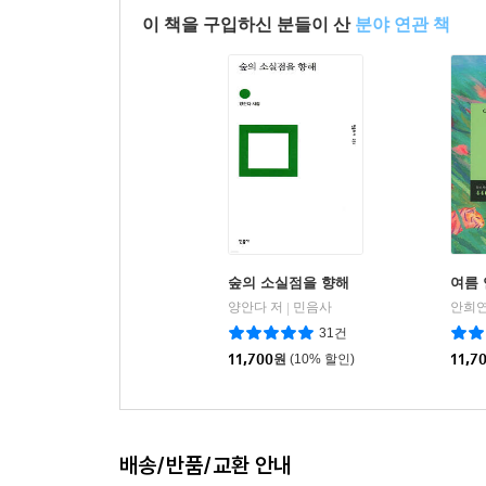
이 책을 구입하신 분들이 산
분야 연관 책
숲의 소실점을 향해
여름 
양안다 저
민음사
안희연
|
31건
11,700
원
(10% 할인)
11,7
배송/반품/교환 안내