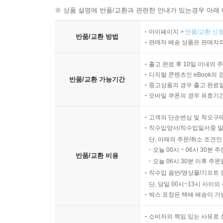
※ 상품 설명에 반품/교환과 관련한 안내가 있는경우 아래 
마이페이지 >
반품/교환 신청
반품/교환 방법
판매자 배송 상품은 판매자와
출고 완료 후 10일 이내의 
디지털 콘텐츠인 eBook의 
반품/교환 가능기간
중고상품의 경우 출고 완료일
모바일 쿠폰의 경우 유효기간(
고객의 단순변심 및 착오구
직수입양서/직수입일서중 일
단, 아래의 주문/취소 조건인
오늘 00시 ~ 06시 30분 
반품/교환 비용
오늘 06시 30분 이후 주문
직수입 음반/영상물/기프트 
단, 당일 00시~13시 사이
박스 포장은 택배 배송이 가
소비자의 책임 있는 사유로 