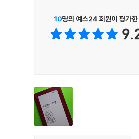
경험했지만 과거에 겪어 이미 멀어져버렸기 때문에 “
그래도 어둠 속에 오래 있다 보면 서서히 떠오르는 
“기억이라는 구멍 나고 부서진 조각들을 애써/그러
날아가는 걸 가만히 바라보고 있었어, 새. 땅속으로
10
명의 예스24 회원이 평가한
온도와 공백에 골몰하”다가 “손톱 끝을 물어뜯
「1g의 영혼」). 그 고백 사이사이 상처는 “시
처음은 뜨겁고 크고 멀고 춥지. 한밤중 오토바이는 
9.
손상되는지”(「비천의 형식」) 안다고 백은선의 시
굴을 꺼내 희고 커다란 벽에 걸어두려고 해.
느낄 것 같다. 이해하고 싶고 이해받고 싶어서 시
껴안는 아픔일 수 있으니까.
소명아, 네가 낭독회에 와서 편지를 준 순간부터. 책
똑바로 쳐다볼 수가 없으니까, 그치.
나는 죽지 않고 살아서 쓴다
이제야 늦은 답장을 보내. 왼손으로 연필을 쥐고 처
평안하고 무탈할 수 있다면 나는 무엇이든 할 것이다
--- 「소명에게」
그것은 고요한 행복의 편안함이 아니다.
투지를 불태우며 투쟁해야 얻어낼 수 있는 것이었다.
―『나는 내가 좋고 싫고 이상하고』에서
꽃도 열매도 없이 오래 살자