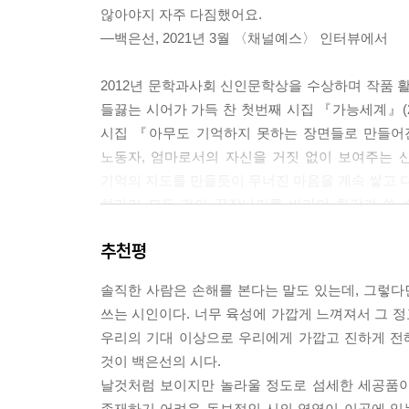
않아야지 자주 다짐했어요.
어쨌든 너는
―백은선, 2021년 3월 〈채널예스〉 인터뷰에서
갑자기 모든 게 끝났다는 듯 차가워질 수 있는 사람
2012년 문학과사회 신인문학상을 수상하며 작품 활
나는 남아서 이야기를 지어내는 사람
들끓는 시어가 가득 찬 첫번째 시집 『가능세계』(2
--- 「퀸의 여름」 중에서
시집 『아무도 기억하지 못하는 장면들로 만들어진 
――――――――――――――――――――――
노동자, 엄마로서의 자신을 거짓 없이 보여주는 
기억의 지도를 만들듯이 무너진 마음을 계속 쌓고 다
아름다움을 함께 뒤집어쓰는 건 멋져
차라리 모든 것이 끝장나기를 바라며 휘갈겨 쓸 수
홀린 거지 단단히 씐 거지 기묘한 아픔이지
이어붙인 필름이었다면, 이번 시집은 매일매일 벌
--- 「나는 잠든 네 눈 속에 어떤 장면이 있는지 몰
추천평
않는다. 오늘로부터 도망치지 않는다.
――――――――――――――――――――――
솔직한 사람은 손해를 본다는 말도 있는데, 그렇다
솔직한 사람은 손해를 본다는 말도 있는데, 그렇다
혼자 어둠을 지키고 서 있을 때
쓰는 시인이다. 너무 육성에 가깝게 느껴져서 그 정
쓰는 시인이다. 너무 육성에 가깝게 느껴져서 그 정
우리의 기대 이상으로 우리에게 가깝고 진하게 전
우리의 기대 이상으로 우리에게 가깝고 진하게 전
눈의 무게를 이기지 못하고
것이 백은선의 시다.
것이 백은선의 시다.
날것처럼 보이지만 놀라울 정도로 섬세한 세공품이
날것처럼 보이지만 놀라울 정도로 섬세한 세공품이
나뭇가지가 둑둑 둑 부러지는 소리.
존재하기 어려운 독보적인 시의 영역이 이곳에 있는