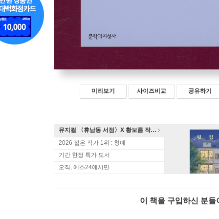
미리보기
사이즈비교
공유하기
뮤지컬 〈휴남동 서점〉X 황보름 작가 북토크
2026 젊은 작가 1위 : 청예
기간 한정 특가 도서
오직, 예스24에서만
이 책을 구입하신 분