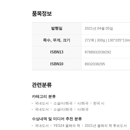
품목정보
발행일
2021년 04월 05일
쪽수, 무게, 크기
272쪽 | 300g | 130*205*13
ISBN13
9788932038292
ISBN10
8932038295
관련분류
카테고리 분류
국내도서
소설/시/희곡
시/희곡
한국 시
국내도서
소설/시/희곡
시/희곡
수상내역 및 미디어 추천 분류
국내도서
YES24 올해의 책
2021년 올해의 책 후보도서