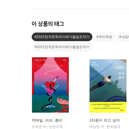
이 상품의 태그
#2022한국문학의미래가될젊은작가
#추리책방
#내
#2021한국문학의미래가될젊은작가
칵테일, 러브, 좀비
1차원이 되고 싶어
조예은 저
안전가옥
박상영 저
문학동네
|
|