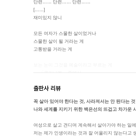
◇
단련…… 단련…… 단련……
어느 푸른 저녁
[……]
아름답고 무거운 책
재미있지 않니
목화
잠자는 곰, 솔트 세인트 마리
모든 여자가 스물한 살이었거나
然
스물한 살이 될 거라는 게
중심을 향해 다가가기 색의 방식으로 도피하기
고통받을 거라는 게
해설
보는 눈이 그것을 예술이라고 부르는 게
포에트리 슬램, 백은선 · 양경언
--- 「클리나멘」 중에서
――――――――――――――――――――――
출판사 리뷰
물결에 부서지는 빛
꼭 살아 있어야 한다는 것, 사라져서는 안 된다는 것
이상하게도 가슴이 미어지는 것처럼 아파
나와 세계를 지키기 위한 백은선의 뜨겁고 차가운 
이렇게 말해도 될까
여성으로 살고 견디며 계속해서 살아가야 하는 일에 
영혼이라는 게 있다면 그건 너만 가진 것 같다
저는 제가 인생이라는 것과 잘 어울리지 않는다고 생
[……]