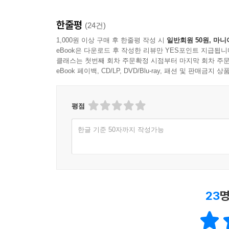
누워서 각자 핸드폰을 보며 뒹굴뒹굴 하다가 “시
말해서 “그래”라고 대답했어요. 그렇게 자연스럽게 
한줄평
(24건)
1,000원 이상 구매 후 한줄평 작성 시
일반회원 50원, 마니
Q. 앞으로의 계획을 말씀해주세요.
eBook은 다운로드 후 작성한 리뷰만 YES포인트 지급됩니
: 앞으로의 계획은 당장의 마감을 성실히 소화하
클래스는 첫번째 회차 주문확정 시점부터 마지막 회차 주문
후에 시 청탁보다 산문 청탁이 많아서 마감이 많이 
eBook 페이백, CD/LP, DVD/Blu-ray, 패션 및 판매금
평점
"누군가 문을 두드리다 간 밤에는 다시 잠들지 못했
형식이 되었다. 두들기는 소리, 소리는 혈관을 타
한글 기준 50자까지 작성가능
전부 목격하는 수밖에 없었다. 섬은 기다리다 지쳐 
고정된 것은 없다
나에게는 그것이 중요하다"
23
명
2021년 봄
백은선