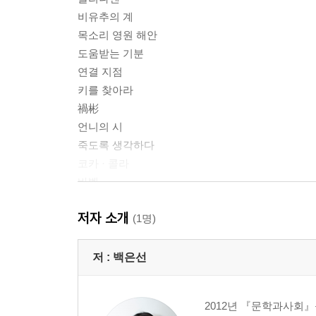
비유추의 계
목소리 영원 해안
도움받는 기분
연결 지점
키를 찾아라
禍彬
언니의 시
죽도록 생각하다
코카 · 콜라
바벨
나는 잠든 네 눈 속에 어떤 장면이 있는지 몰라
저자 소개
반복과 나열
(1명)
2부 선물의 형식으로 아픔을 줄게
저 :
백은선
히시
퍼펙트 블루
2012년 『문학과사회
사랑은 보라색일 것 같다