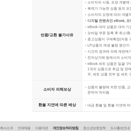
소비자의 사용, 포장 개봉에 
복제가 가능한 상품 등의 포장을 
소비자의 요청에 따라 개별
디지털 컨텐츠인 eBook, 
eBook 대여 상품은 대여 기
모바일 쿠폰 등록 후 취소/환
반품/교환 불가사유
중고상품이 구매확정(자동 
LP상품의 재생 불량 원인이 기
시간의 경과에 의해 재판매가
전자상거래 등에서의 소비자
eBook 세트 상품은 일괄 
1개의 상품으로 취급 및 판매
우, 세트 상품 전부 및 세트
상품의 불량에 의한 반품, 교
소비자 피해보상
준하여 처리됨
환불 지연에 따른 배상
대금 환불 및 환불 지연에 
회사소개
인재채용
이용약관
개인정보처리방침
청소년보호정책
도서홍보안내