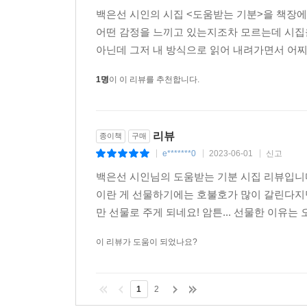
백은선 시인의 시집 <도움받는 기분>을 책장에 
Q. 이전의 두 시집과 비교해서 『도움받는 기분』
어떤 감정을 느끼고 있는지조차 모르는데 시집을
: 더 좋다는 특징이 있습니다. 가장 두껍기도 
아닌데 그저 내 방식으로 읽어 내려가면서 어찌됐
노력했는데 잘 되었는지는 모르겠어요. 그래서 좀
시의 좋고 나쁨을 만드는 기준이 되지는 않는다고 
1명
이 이 리뷰를 추천합니다.
Q. 첫 시집에 제목이 “비신비”인 시가 두 편 있는
은선 시인에게 “비신비”란?
리뷰
종이책
구매
: ‘신비롭지 않음’이란 사실 엄청난 신비와 포개지
e*******0
2023-06-01
신고
|
|
|
세 편의 시가 유기적으로 서로 연관이 있지는 않지만
백은선 시인님의 도움받는 기분 시집 리뷰입니다.
이란 게 선물하기에는 호불호가 많이 갈린다지
Q. 『도움받는 기분』에서 제일 좋아하는 시와 그 
만 선물로 주게 되네요! 암튼... 선물한 이유는
: 제일 좋아하는 시를 한 편 고르기는 어렵지만 오
슬픔, 비참함 등으로 정말 고루고루 아픈 시예요. 아
이 리뷰가 도움이 되었나요?
Q. 표지 일러스트가 시집과 잘 어울려요! 송지현 
1
2
: 산문집 사진을 찍어준 송주현, 시집 그림을 그