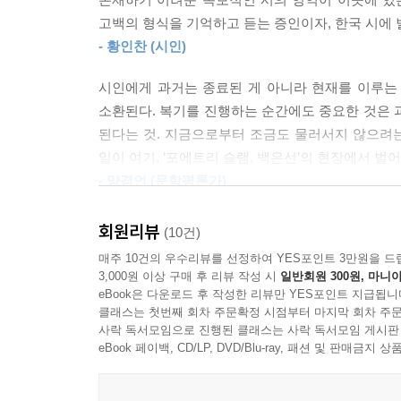
존재하기 어려운 독보적인 시의 영역이 이곳에 있는
고백의 형식을 기억하고 듣는 증인이자, 한국 시에
고백의 형식을 기억하고 듣는 증인이자, 한국 시에 
가끔은 지금부터 죽을 때까지 아무 말도 하지 않고 
- 황인찬 (시인)
--- 「사랑은 보라색일 것 같다」 중에서
――――――――――――――――――――――
시인에게 과거는 종료된 게 아니라 현재를 이루는
엄청나게 선명하고 믿을 수 없이 가까운 고백
소환된다. 복기를 진행하는 순간에도 중요한 것은 과
아들은 내 마음 안에 빨강이 있다고 사랑이고 약한 
된다는 것. 지금으로부터 조금도 물러서지 않으려는 
어떤 사건은 영혼의 각도를 틀어놓는데, 결코 수정될
몇 시간이나 울었다 이상해서, 이상해서, 이상해서 
일이 여기, ‘포에트리 슬램, 백은선’의 현장에서 벌
그런 순간들을 여러 차례 관통하다 보면 이전으로 
[……]
- 양경언 (문학평론가)
―「1g의 영혼」 부분
내 아이의 마음도 알지 못하면서
오래전 죽은 사람의 슬픔을 고독을
회원리뷰
(10건)
백은선의 시는 잊히지 않는 기억과 오래 품어 
이해하려고
매주 10건의 우수리뷰를 선정하여 YES포인트 3만원을 드
끓어오르는 물거품, 흩날리는 눈발, 쏟아지는 
[……]
3,000원 이상 구매 후 리뷰 작성 시
일반회원 300원, 마니아
그런데 이번 시집에서 그 겹을 이루는 낱낱의 결
eBook은 다운로드 후 작성한 리뷰만 YES포인트 지급됩니
다짐 같은 게 얼마나 쉽게 손상되는지 너도 알지
기분』에 수록된 시들이 “최대한 스스로에게 두었던
클래스는 첫번째 회차 주문확정 시점부터 마지막 회차 주문
사랑을 해봐서 알지
사락 독서모임으로 진행된 클래스는 사락 독서모임 게시판
기법과 멀어지고, 시인 스스로 혹은 창작자를 통
--- 「비천의 형식」 중에서
eBook 페이백, CD/LP, DVD/Blu-ray, 패션 및 판매금
문장에는 시가 씌어지는 과정이 드러나 있다. “시
――――――――――――――――――――――
될까?”(「언니의 시」). 이 시집의 화자는 시