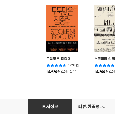
도둑맞은 집중력
소크라테스 
1,038건
16,920
원
(10% 할인)
16,200
원
(10
기후미식
도서정보
리뷰/한줄평
(27/13)