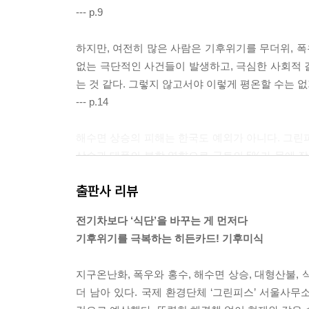
--- p.9
하지만, 여전히 많은 사람은 기후위기를 무더위, 폭
없는 극단적인 사건들이 발생하고, 극심한 사회적 
는 것 같다. 그렇지 않고서야 이렇게 평온할 수는 없
--- p.14
해수면 상승의 피해는 한국도 예외가 아니다. 그린피
상승과 태풍의 복합 영향으로 국토의 5%가 물에 잠기
도, 충청남도 순으로 피해 인구가 많았다. 구체적으
출판사 리뷰
복합화력발전소, 인천LNG복합발전소, 당진화력발
송도국제도시, 청라국제도시 등 바다를 매립해 건설한
전기차보다 ‘식단’을 바꾸는 게 먼저다
--- p.23
기후위기를 극복하는 히든카드! 기후미식
기후위기는 농업에도 큰 영향을 미친다. 기온과 강
지구온난화, 폭우와 홍수, 해수면 상승, 대형산불,
가장 충격적인 변화는 귤과 바나나다. 내가 살고 있
더 남아 있다. 국제 환경단체 ‘그린피스’ 서울사무
깜짝 놀랐다. (…) 세종에서까지 그것도 이렇게 