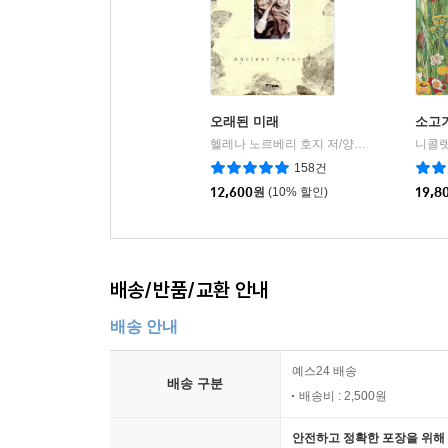
오래된 미래
소고
헬레나 노르베리 호지 저/양희승 역
중앙북스(
|
158건
12,600
원
(10% 할인)
19,8
배송/반품/교환 안내
배송 안내
예스24 배송
배송 구분
배송비 : 2,500원
안전하고 정확한 포장을 위해 