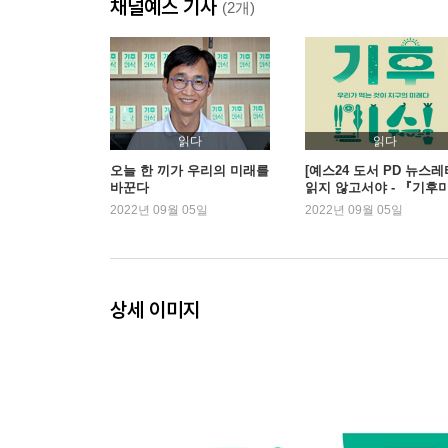
채널예스 기사
해양생물까지도 먹지 말아야 하는 이유
(2개)
한 걸음 더_팜유 반대는 친환경적일까?
3부. 인류의 멸종에 저항하는 영양학
단백질 집착이 재앙을 부른다
읽다
읽다
건강을 해치는 저탄수화물 다이어트
오늘 한 끼가 우리의 미래를
[예스24 도서 PD 뉴스레
바꾼다
읽지 않고서야 - 『기후
성장 집착이 아이들의 건강과 지구를 망친다
식』 외
2022년 09월 05일
2022년 09월 05일
현대 만성질환의 모든 원인, 인슐린 저항성
한 걸음 더_미래를 위협하는 건강 재앙, 치매
4부. 기후미식, 모두를 위한 지속가능한 레시피
상세 이미지
나와 지구를 살리는 식사
이제 기후미식이 뉴노멀이다
탄소배출 제로를 향한 국제 연대
K-자연식물식을 위한 상상력