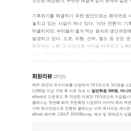
것으로 예상했다. 뚜렷한 해결책 없이 현재와 같은 
대표적인 아열대 작물이라 온대기후인 우리나라에서
아니고, 남부지역도 아닌 중부지역에서 점점 더 확산
기후위기를 해결하기 위한 방안으로는 화석연료 사
--- pp.26~27
놓치고 있는 사실이 하나 있다. ‘식단 전환’이
떠올리지만, 우리들이 즐겨 먹는 음식의 생산과정에서
체중을 빨리 증가시키고, 성장을 촉진하는 동물성
발생하고 있다. 도로, 비행, 선박, 철도 등 모든
다름없다. 대량생산 시스템 안에서 제품을 생산할 
바꾸려는 노력 그 이상으로 식단을 바꾸려고 노력해
도살될 가축들의 건강이 중요하지 않듯이, 이 노동자
경우 2050년까지 예상되는 기후 비용의 최대 80%
한 태도다.
--- p.122
이 책은 지금까지 기후위기를 다룬 책들과는 다른 관
회원리뷰
있다. 지금껏 해온 탄소배출 감소 활동은 효과를 체
(27건)
공교롭게도 인간의 건강을 위한 식단은 기후위기 완
방법도 간단하다. 육지의 숲과 바다의 식물성 플랑
매주 10건의 우수리뷰를 선정하여 YES포인트 3만원을 드
한 식단은 최근 ‘자연식물식(WholeFood, Plant-.
3,000원 이상 구매 후 리뷰 작성 시
일반회원 300원, 마니아
이들을 먹지 않고 ‘그대로 두는’ 것뿐이다. 우리
든, 생명의 위협을 피하기 위해 우리의 식단을 자
eBook은 다운로드 후 작성한 리뷰만 YES포인트 지급됩니
얼마나 효과적인 해결책인지를 논리적으로 상세히 
우리가 변화를 위한 실천을 한다면, 미래는 분명 달
클래스는 첫번째 회차 주문확정 시점부터 마지막 회차 주문
알리고자 한다.
사락 독서모임으로 진행된 클래스는 사락 독서모임 게시판
--- p.139
eBook 페이백, CD/LP, DVD/Blu-ray, 패션 및 판매금
나의 건강과 지구의 건강은 연결되어 있다
네덜란드는 2016년 식이지침 발표 이후로 기후미식을 
지구·동물·나를 지키는 가장 완벽한 방법