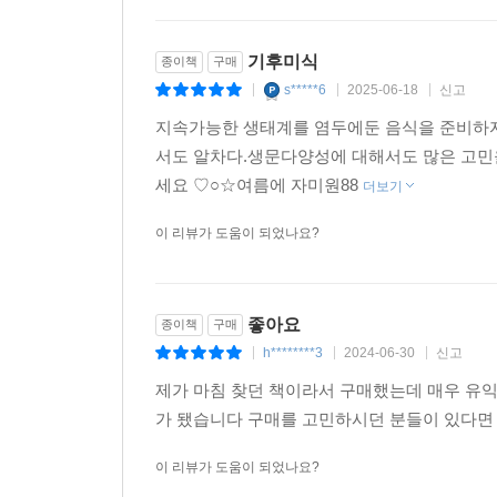
수 있을 것이다. 또한 전 세계인에게 각종 한국
수단으로 인식된다면, 그 과정에서 한국은 기후악
기후미식
종이책
구매
우리가 ‘기후미식가’가 될 때 벌어지는 엄청난 
s*****6
2025-06-18
신고
|
|
|
독자들을 안내한다. 우리는 모두 기후미식가가 되어
지속가능한 생태계를 염두에둔 음식을 준비하자
서도 알차다.생문다양성에 대해서도 많은 고민
세요 ♡○☆여름에 자미원88
더보기
이 리뷰가 도움이 되었나요?
좋아요
종이책
구매
h********3
2024-06-30
신고
|
|
|
제가 마침 찾던 책이라서 구매했는데 매우 유익
가 됐습니다 구매를 고민하시던 분들이 있다면 
이 리뷰가 도움이 되었나요?