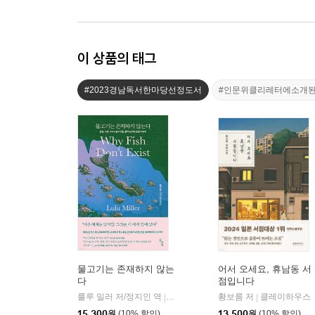
이 상품의 태그
#2023경남독서한마당선정도서
#인문위클리레터에소개
물고기는 존재하지 않는
어서 오세요, 휴남동 서
다
점입니다
룰루 밀러 저/정지인 역
곰출판
황보름 저
클레이하우스
|
|
15,300
원
(10% 할인)
13,500
원
(10% 할인)