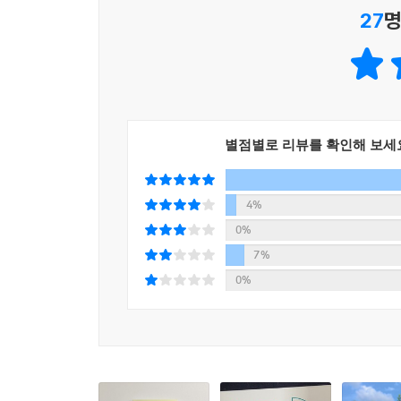
덜란드 교육부는 향후 교육부에서 주관하는 모든 
27
명
해산물 요리를 제공한다는 발표를 했다. 2019년
많은 기후학자나 활동가는 동물성 식품 섭취가 온
정규 교육을 받는 학생들은 학교에서 기본적으로 기
거의 단정한다. 인류에게 동물성 식품 섭취는 필수
있다.
지금 인류를 위협하는 건강 문제는 현대인의 과도한
--- p.155
알레르기질환 등 각종 만성질환을 해결할 수 있는
그래서 이 책은 온실가스 감소를 위해서뿐만 아니
기후위기 시대에 중요한 것은 능동성과 상상력이다
별점별로 리뷰를 확인해 보세
제안한다.
될 수밖에 없다. 하지만, 아직 여유가 있을 때 
향한 즐거운 여정이 될 수 있을 것이다. 그리고 이 
고기를 먹지 않아도 식물성 식품만으로 충분한 단백질을
4%
동시에 K-자연식물식, K-기후미식을 소개한다면 한
과일 등이 포함된다. 종류가 매우 다양해서 맛있고
0%
공급받을 수 있다. 이 책에 소개된 ‘식물성 단백질
--- p.182
7%
위해선 고기를 많이 먹어야 한다’라며 고기 중심 
0%
도움이 된다고 생각했다. 그래서 돼지와 소의 수
결과는 놀라웠다.
독일의 1인당 식량 생산량은 덴마크의 1인당 생산량
40~70만 명이 기아와 질병으로 사망했을 것으로 추