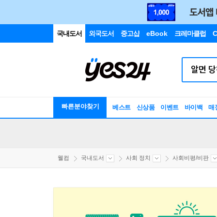
국내도서
외국도서
중고샵
eBook
크레마클럽
C
빠른분야찾기
베스트
신상품
이벤트
바이백
매
웰컴
국내도서
사회 정치
사회비평/비판