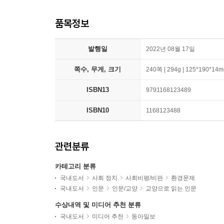
품목정보
발행일
2022년 08월 17일
쪽수, 무게, 크기
240쪽 | 294g | 125*190*14
ISBN13
9791168123489
ISBN10
1168123488
관련분류
카테고리 분류
국내도서
사회 정치
사회비평/비판
환경문제
국내도서
인문
인문/교양
교양으로 읽는 인문
수상내역 및 미디어 추천 분류
국내도서
미디어 추천
동아일보