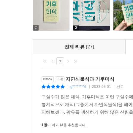
평균보다 34%나 감소했고, 당뇨병은 아예 사라
집착을 신속하고, 효과적으로 내려놓지 못하면 수십,
인해 식량위기가 예상되는 지금, 이 사례는 현실이
계절별 즐길 수 있는 ‘제철 음식 가이드’와 ‘영양소
2
2
지금 한국인처럼 먹으면 ‘2.3개의 지구’가 필요하다
전체 리뷰
(27)
기후악당에서 기후미식 선도국으로
1
2020년 노르웨이의 비영리단체 EAT와 영국의 의
정리한 보고서를 발표했다. 보고서에 따르면, 한국인
자연식물식과 기후미식
eBook
구매
버티지 못한다. 놀라운 점은 한국의 생태발자국이 1
g********6
2023-03-01
신고
|
|
|
3,000칼로리로 2000년대 초반과 비슷한 수준
구설수가 많은 채식. 기후미식은 이런 구설수에
섭취하고, 동물성 식품을 통해 섭취하던 칼로리는
통계적으로 채식(그중에서 자연식물식)을 해야하
한국인이 동물성 식품을 통해 섭취하는 칼로리는 19
약해보겠다. 팜유를 생산하기 위해 많은 산림을 
한국의 전통 식문화는 동물성 식품과 식용유, 설탕
1명
이 이 리뷰를 추천합니다.
없었다. 따라서 그리 오래되지 않은 과거의 전통을