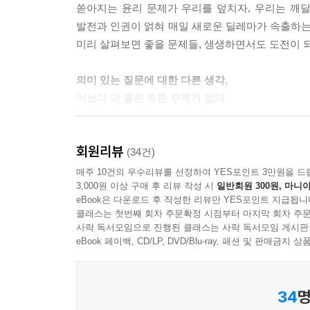
쏟아지는 윤리 문제가 우리를 덮치자, 우리는 깨달
발전과 인권이 얽혀 매일 새로운 딜레마가 속출하는
미리 살펴보면 좋을 문제들, 생생하면서도 도전이 
의미 있는 질문에 대한 다른 생각,
이보다 더 좋은 토론 주제가 없다
저자 제이콥 M. 애펠은 생명윤리학자이자 정신과 
회원리뷰
활발한 토론을 위해 새로운 윤리적 난제들을 습관처
(34건)
이식받을 자격이 있을까?”
매주 10건의 우수리뷰를 선정하여 YES포인트 3만원을 드
3,000원 이상 구매 후 리뷰 작성 시
일반회원 300원, 마니아
eBook은 다운로드 후 작성한 리뷰만 YES포인트 지급됩니
이 가운데 당신이 실제로 맞닥뜨릴 난제가 있을지도 
클래스는 첫번째 회차 주문확정 시점부터 마지막 회차 주문
다다르든, 바라건대 이 물음들을 다양한 관점에
사락 독서모임으로 진행된 클래스는 사락 독서모임 게시판
알아주었으면 좋겠다. _〈들어가며〉 중에서
eBook 페이백, CD/LP, DVD/Blu-ray, 패션 및 판매금
그중에서 저자는 의료계 종사자와 의학드라마를 
34
명
가치관을 살펴보고, 기분 좋은 토론을 펼치는 데 