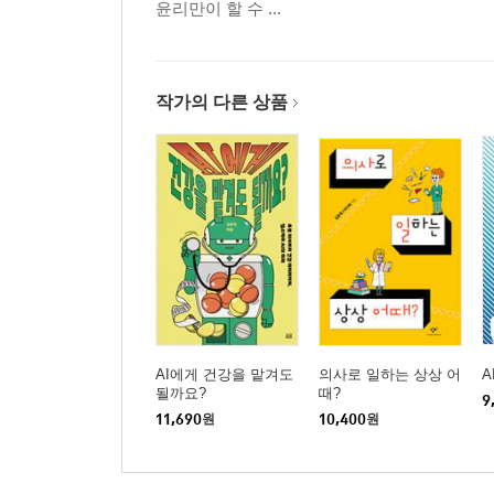
윤리만이 할 수 ...
작가의 다른 상품
AI에게 건강을 맡겨도
의사로 일하는 상상 어
A
될까요?
때?
9
11,690
원
10,400
원