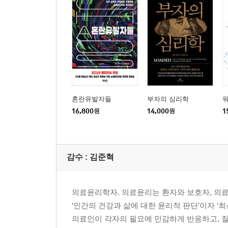
혼란유발자들
부자의 심리학
워
16,800
원
14,000
원
1
감수 :
김준혁
의료윤리학자. 의료윤리는 환자와 보호자, 의료
‘인간의 건강과 삶에 대한 윤리적 판단’이자 ‘
의료인이 각자의 필요에 민감하게 반응하고, 질