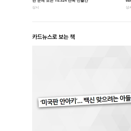
한 눈에 보는 YES24 단독 선출간
e
상시
상
카드뉴스로 보는 책