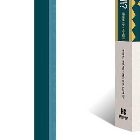
78 시신이 바뀌었다고?
79 생명의 존엄함과 삶의 질을 어떻게 저울질할까?
출처 & 더 읽을거리