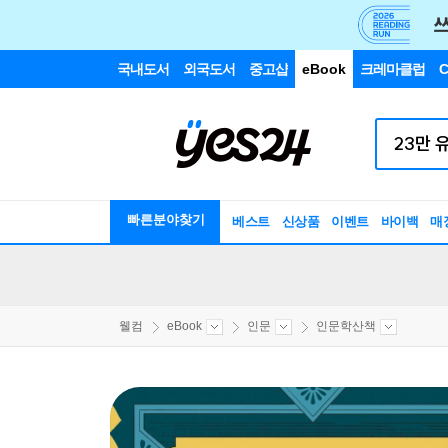
국내도서
외국도서
중고샵
eBook
크레마클럽
C
빠른분야찾기
베스트
신상품
이벤트
바이백
매
웰컴
eBook
인문
인문학산책