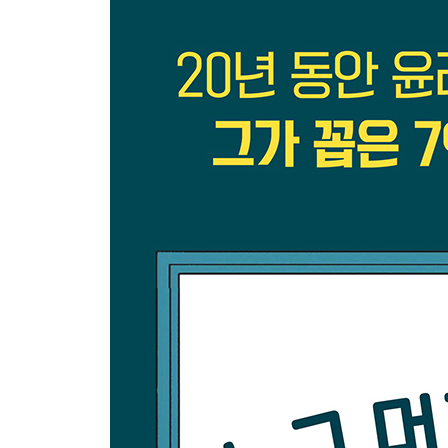
48 내가 동생에게 골수를 준다고요?
49 장기를 스타에게 먼저 줘야 할까?
50 돈을 주고 장기를 살 수 있다면?
51 사형수에게 심장을 이식받을 자격이 있을까?
52 침팬지의 심장을 이식하는 게 어떨까요?
53 머리만 옮길 수 없을까?
54 고환을 없애달라고요?
55 제 머리에 뿔을 달아줄 수 있나요?
56 쟤랑 평생 달라붙어 살기는 싫은데요?
5부 | 임신·출산에 얽힌 문제들
57 형을 살리려고 저를 낳았나요?
58 농아를 낳고 싶은데요?
59 배아의 소유주는 누구일까?
60 사생활 침해인가, 아동 보호인가?
61 신이 아이에게 젖을 먹이지 말라고 했다고요?
62 훔친 정자로 임신을?