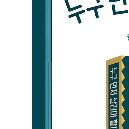
63 죽어도 제왕절개수술을 받지 않겠다고요?
64 태아는 누구 소유일까?
65 강제 불임시술을 허용해도 될까?
66 여자아이를 낳으면 돈을 준다고?
67 난관을 묶었는데 임신이라니요?
68 인간을 복제할 수 있을까?
69 네안데르탈인이 다시 살아난다면?
70 동성애자에게는 인공수정을 시술하지 않겠다고
6부 | 죽음을 둘러싼 문제들
71 무엇으로 죽음을 판단해야 할까?
72 고통에 신음하는 아이에게 모르핀을 투약해도 
73 감세 혜택을 받기 위해 안락사를 시켜달라고요?
74 오빠가 에이즈에 걸린 적 있나요?
75 재난 상황에서 의사 조력 자살을 용인해도 될까?
76 죽은 약혼자의 정자를 달라고요?
77 가망 없어 보이는 환자에게서 인공호흡기를 떼