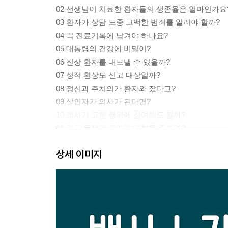
02 선생님이 치료한 환자들의 생존율은 얼마인가요
03 환자가 상담 도중 고백한 범죄를 알려야 할까?
04 꼭 진료기록에 남겨야 하나요?
05 대통령의 건강에 비밀이?
06 진상 환자를 내보낼 수 있을까?
07 성적 환상도 신고 대상일까?
08 정신과 주치의가 환자와 잤다고?
09 살인자가 의사가 된다면?
10 의사가 고문 행위에 참여해도 될까?
11 건강 문제가 주가에 영향을 준다면?
12 공익을 위해 과거의 비윤리적 실험을 용인해도 
상세 이미지
2부 | 개인과 공공 사이의 문제들
13 아이를 낳지 않으면 돈을 준다고?
14 나를 강제로 중독 치료소에 보낸다고?
15 바이러스 보균자를 강제 격리해야 할까?
16 DNA 수사가 사생활 침해인가요?