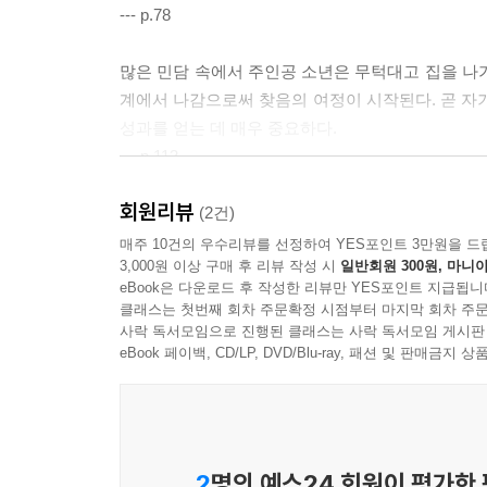
높은 인격, 산, 시냇물과 동물들
--- p.78
노인, 여인들, 상처
거인이 지키는 커다란 알
많은 민담 속에서 주인공 소년은 무턱대고 집을 나
인도자로서의 호랑이
계에서 나감으로써 찾음의 여정이 시작된다. 곧 자
동굴, 약수, 네모난 상자, 반지
성과를 얻는 데 매우 중요하다.
심장 모양의 욕조와 가슴뼈
--- p.113
할머니, 아이, 신비로운 여인
회원리뷰
도마뱀과 치유의 과정
물론 그렇다 하더라도 꿈에 나타난 상의 상징적 의미
(2건)
4위와 원―만다라 상징, 빛과 6의 의미
경험, 의식상황, 그들의 교육배경, 꿈의 상에 대한
매주 10건의 우수리뷰를 선정하여 YES포인트 3만원을 드
해시계
3,000원 이상 구매 후 리뷰 작성 시
일반회원 300원, 마니아
고 꿈꾼 사람이 현실적 사건이나 알고 있는 지식으로
eBook은 다운로드 후 작성한 리뷰만 YES포인트 지급됩니
나선형의 환상
--- p.171
클래스는 첫번째 회차 주문확정 시점부터 마지막 회차 주문
시대상황과 자기실현의 상징
사락 독서모임으로 진행된 클래스는 사락 독서모임 게시판
이 꿈의 여인은 앞의 꿈처럼 우아하고 정갈한 조선 
eBook 페이백, CD/LP, DVD/Blu-ray, 패션 및 판매금
제3부 한국전통문화에 나타난 자기실현의 상징
그것은 치유의 여신상이다. 또한 이 꿈은 조금도 
여인이 남자를 남몰래 사랑해서 살려준다는 이야기는
1. 신화와 민담에서 본 자기실현의 상징
--- p.207
단군신화
2
명의 예스24 회원이 평가한