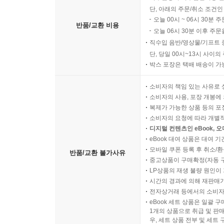
단, 아래의 주문/취소 조건인
오늘 00시 ~ 06시 30분 
반품/교환 비용
오늘 06시 30분 이후 주문
직수입 음반/영상물/기프트 
단, 당일 00시~13시 사이
박스 포장은 택배 배송이 가
소비자의 책임 있는 사유로 
소비자의 사용, 포장 개봉에 
복제가 가능한 상품 등의 포장을 
소비자의 요청에 따라 개별
디지털 컨텐츠인 eBook, 
eBook 대여 상품은 대여 기
모바일 쿠폰 등록 후 취소/환
반품/교환 불가사유
중고상품이 구매확정(자동 
LP상품의 재생 불량 원인이 기
시간의 경과에 의해 재판매가
전자상거래 등에서의 소비자
eBook 세트 상품은 일괄 
1개의 상품으로 취급 및 판매
우, 세트 상품 전부 및 세트