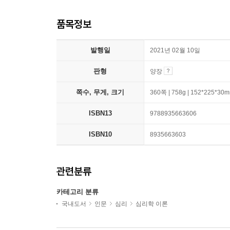
품목정보
발행일
2021년 02월 10일
판형
양장
쪽수, 무게, 크기
360쪽 | 758g | 152*225*30
ISBN13
9788935663606
ISBN10
8935663603
관련분류
카테고리 분류
국내도서
인문
심리
심리학 이론