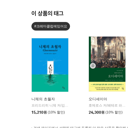
이 상품의 태그
#크레마클럽에있어요
니체의 초월자
오디세이아
프리드리히 니체 저/김철 편역
히읏
호메로스 저/페테르 파울 루벤스 그림/박문재 역
|
15,210
원
(10% 할인)
24,300
원
(10% 할인)