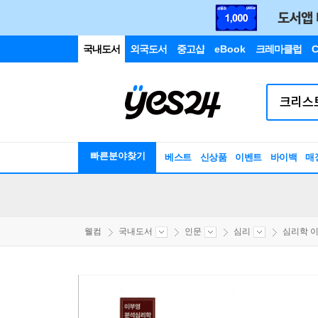
국내도서
외국도서
중고샵
eBook
크레마클럽
C
빠른분야찾기
베스트
신상품
이벤트
바이백
매
웰컴
국내도서
인문
심리
심리학 