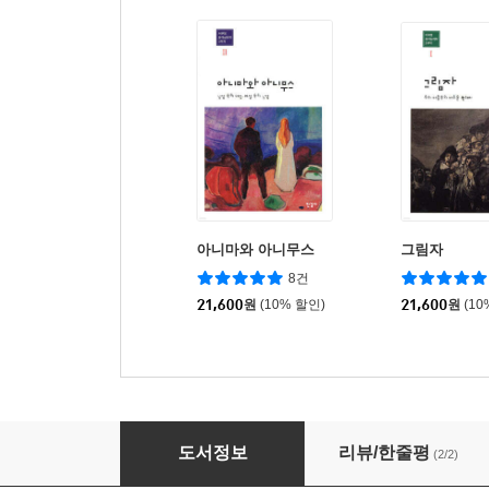
아니마와 아니무스
그림자
8건
21,600
원
(10% 할인)
21,600
원
(10
자기와 자기실현
도서정보
리뷰/한줄평
(2/2)