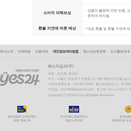
상품의 불량에 의한 반품, 교
소비자 피해보상
준하여 처리됨
환불 지연에 따른 배상
대금 환불 및 환불 지연에 
회사소개
인재채용
이용약관
개인정보처리방침
청소년보호정책
도서홍보안내
대표 : 김석환, 최세라
주소 : 서울시 영등포구 은행로 11, 5층~6층(여의도동,일신
사업자등록번호 : 229-81-37000 통신판매업신고 : 제 200
이메일 : yes24help@yes24.com 호스팅 서비스사업자 :
Copyright ⓒ YES24 Corp. All Rights Reserved.