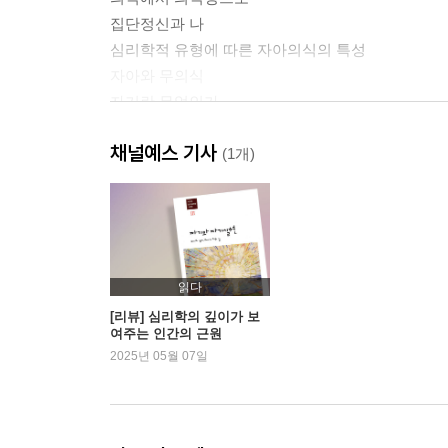
집단정신과 나
심리학적 유형에 따른 자아의식의 특성
자아와 무의식
자기란 무엇인가
전체정신으로서의 자기
채널예스 기사
중심으로서의 자기·자기원형
(1개)
대극과 대극합일로서의 자기
자기의 상징적 표현
원형상의 특징
자기원형의 발견
자기의 상징적 표현
읽다
자기와 신의 상
[리뷰] 심리학의 깊이가 보
여주는 인간의 근원
자기와 그리스도상
2025년 05월 07일
2. 자기실현 또는 개성화
자기실현이란 무엇인가
자기실현은 언제 시작되는가