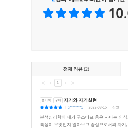
한국의 괴물제치설화와 자기실현의 상징
세속의 눈으로 도는 외로운 것, 바보 같고 배척받는
10.
바리공주설화와 심청전
의 길, 또한 때로는 그렇게 외로운 길이다. 그러나
2. 전통종교문화에서 본 자기실현의 상징
살아가는 길이다. 『노자 도덕경』은 인간이 정신
무속과 전체성의 상징
서 통합하기를 시도한다는 점에서도 융의 자기실현 
『논어』의 인격성숙론과 퇴계의 「천명신도」
--- p.306
불교사상과 자기의 상징
「십우도」에 나타난 자기실현 과정
도교사상에서의 자기와 자기실현
개인과 사회의 자기실현 | 에필로그
전체 리뷰
(2)
무의식의 의식화를 위하여 | 개정판을 내면서
1
주(註)
참고문헌
자기와 자기실현
종이책
구매
찾아보기
g********1
2022-08-15
신고
|
|
|
분석심리학의 대가 구스타프 융은 자아는 의식
특성이 무엇인지 알아보고 중심으로서의 자기, 