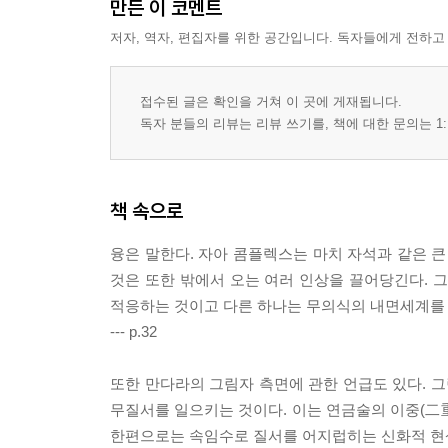
만든 이 코멘트
어린이의 꿈, 젊은이의 삶
저자, 역자, 편집자를 위한 공간입니다. 독자들에게 전하고
고통과 상실은 자기실현의 기회
버림과 구별－페르조나의 문제
신경증적 장애와 자기실현
접수된 글은 확인을 거쳐 이 곳에 게재됩니다.
자기실현의 진행과정
독자 분들의 리뷰는 리뷰 쓰기를, 책에 대한 문의는 1:
페르조나와의 무의식적 동일시
그림자의 인식
아니마와 아니무스의 인식
책 속으로
자기인식과 자아팽창의 위험성
자기실현 과정의 상징사적 연구
융은 말한다. 자아 콤플렉스는 마치 자석과 같은 큰
서양 연금술에서 본 자기실현의 상징
것은 또한 밖에서 오는 여러 인상을 끌어당긴다. 
적응하는 것이고 다른 하나는 무의식의 내면세계를 
제2부 한국인 피분석자의 꿈에 나타난
--- p.32
자기와 자기실현의 상징
또한 만다라의 그림자 측면에 관한 언급도 있다. 
길, 좁은 통로
무질서를 일으키는 것이다. 이는 연금술의 이중(二重) 
계단, 오르고 내림, 위와 아래의 세계
한편으로는 속임수로 질서를 어지럽히는 신화적 현상인 