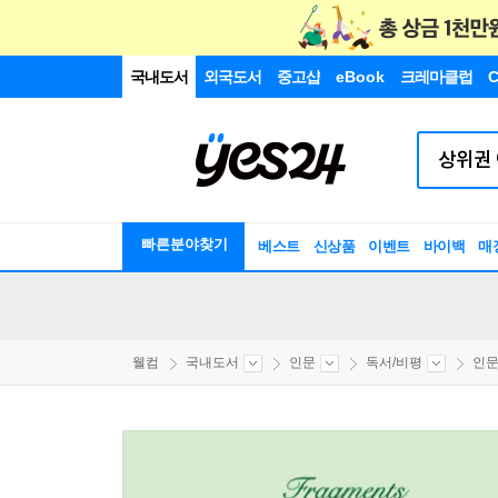
국내도서
외국도서
중고샵
eBook
크레마클럽
C
빠른분야찾기
베스트
신상품
이벤트
바이백
매
웰컴
국내도서
인문
독서/비평
인문