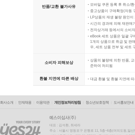
모바일 쿠폰 등록 후 취소/환
반품/교환 불가사유
중고상품이 구매확정(자동 
LP상품의 재생 불량 원인이 기
시간의 경과에 의해 재판매가
전자상거래 등에서의 소비자
eBook 세트 상품은 일괄 
1개의 상품으로 취급 및 판매
우, 세트 상품 전부 및 세트
상품의 불량에 의한 반품, 교
소비자 피해보상
준하여 처리됨
환불 지연에 따른 배상
대금 환불 및 환불 지연에 
회사소개
인재채용
이용약관
개인정보처리방침
청소년보호정책
도서홍보안내
대표 : 김석환, 최세라
주소 : 서울시 영등포구 은행로 11, 5층~6층(여의도동,일신