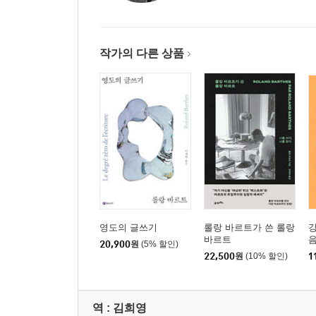
상상계로부터의 유형
오렌지
페이딩
작가의 다른 상품
잘못
"선택받은 나날들"
"난 미쳤어"
"어색한 표정"
그라디바
푸른 연미복 속의 노란 조끼
동일시의 현상
이미지
알 수 없는 것
영도의 글쓰기
롤랑 바르트가 쓴 롤랑
"누구를 원해야 할 지 가르쳐 주세요"
바르트
20,900
원
(5% 할인)
정보 제공자
22,500
원
(10% 할인)
1
"이렇게 계속 할 수 없어요"
해결의 상념
질투
역 :
김희영