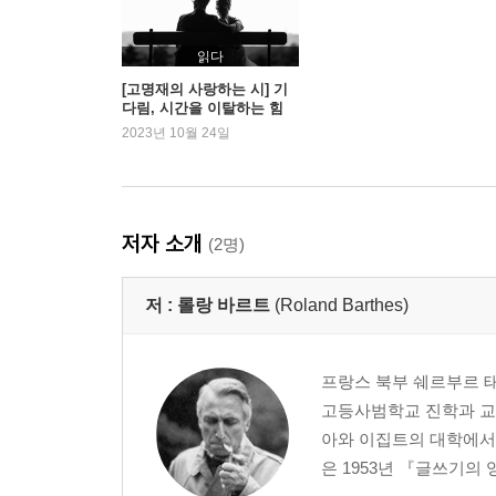
"나는 이해하고 싶다"
"어떻게 할까?"
읽다
공모
[고명재의 사랑하는 시] 기
다림, 시간을 이탈하는 힘
"어쩌다 손가락이 -할 때"
2023년 10월 24일
사건, 장애물, 난관
그 사람됨의 몸
대담
헌사
저자 소개
(2명)
"우리는 우리 자신의 마귀다"
예속
저 :
롤랑 바르트
(Roland Barthes)
충일
얼어붙은 세상
소설 / 드라마
프랑스 북부 쉐르부르 
살갗이 벗겨진
고등사범학교 진학과 교
말로 표현할 수 없는 사랑
아와 이집트의 대학에서
유령의 배
은 1953년 『글쓰기의 
"당신의 품 안의 따사로운 평온 속에"