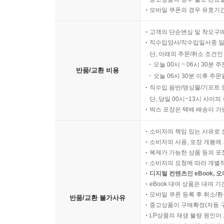
모바일 쿠폰의 경우 유효기간(
고객의 단순변심 및 착오구
직수입양서/직수입일서중 일
단, 아래의 주문/취소 조건인
오늘 00시 ~ 06시 30분 
반품/교환 비용
오늘 06시 30분 이후 주문
직수입 음반/영상물/기프트 
단, 당일 00시~13시 사이
박스 포장은 택배 배송이 가
소비자의 책임 있는 사유로 
소비자의 사용, 포장 개봉에 
복제가 가능한 상품 등의 포장을 
소비자의 요청에 따라 개별
디지털 컨텐츠인 eBook, 
eBook 대여 상품은 대여 기
모바일 쿠폰 등록 후 취소/환
반품/교환 불가사유
중고상품이 구매확정(자동 
LP상품의 재생 불량 원인이 기