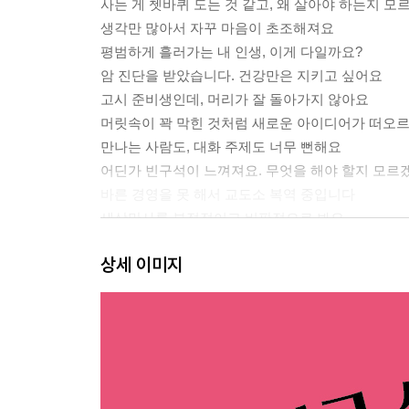
사는 게 쳇바퀴 도는 것 같고, 왜 살아야 하는지 
생각만 많아서 자꾸 마음이 초조해져요
평범하게 흘러가는 내 인생, 이게 다일까요?
암 진단을 받았습니다. 건강만은 지키고 싶어요
고시 준비생인데, 머리가 잘 돌아가지 않아요
머릿속이 꽉 막힌 것처럼 새로운 아이디어가 떠오
만나는 사람도, 대화 주제도 너무 뻔해요
어딘가 빈구석이 느껴져요. 무엇을 해야 할지 모르
바른 경영을 못 해서 교도소 복역 중입니다
세상만사를 부정적이고 비판적으로 봐요
사랑에도 다 때가 있다는데, 마흔을 넘긴 저는 너무
상세 이미지
야간 근무를 하는 직장이라 늘 잠이 모자라요
특별한 고민이나 걱정거리가 없는데도 만성 두통과
사업에 실패하고 나서 바닥으로 떨어진 내 삶이 너
일을 하면서 보람을 찾고 싶은 한편으론 일이 귀찮
밥벌이로 하는 일이 재미가 없습니다
부자들을 보면 화가 나요
은퇴를 하고 나서 의미 없는 하루하루가 흘러가요