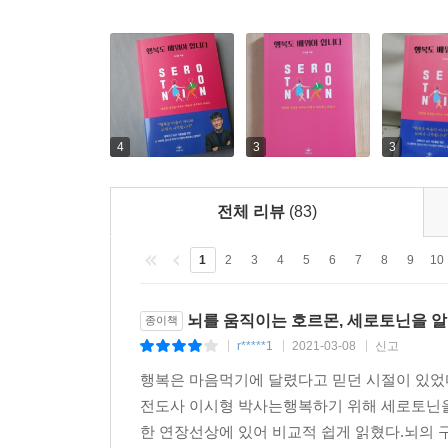
- 아픈 통각을 경감시켜 준다
의사로서 사람들이 많이 하는 호소를 듣고 내가 
- 조절력
테라피’ 라는 부제목 아래 쓰인 책이라 전문가뿐 아
- 면역력 강화
(본문 099~110쪽)
4
3
3
전체 리뷰
(83)
1
2
3
4
5
6
7
8
9
10
뇌를 움직이는 호르몬, 세로토닌을 
종이책
r*****1
2021-03-08
신고
|
|
|
행복은 마음먹기에 달렸다고 믿던 시절이 있었
전도사 이시형 박사는행복하기 위해 세로토닌을 
한 연장선상에 있어 비교적 쉽게 읽혔다.뇌의 구