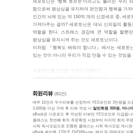
세로토닌은 ‘행복 호르몬’이라고도 불리는 우리 
이란 별명이 붙은 이유다. 잘 씹어먹으면 뇌간의 세
함으로써 평상심을 유지하여 편안함과 행복을 가져
다이어트 제1조가 잘 씹어 천천히 먹으라는 것이다.
인간의 뇌에 있는 약 150억 개의 신경세포 중, 
가끔 사회를 깜짝 놀라게 하는 대형 사건들, 보복 
가져다주는 걸까? 세로토닌은 대뇌 신피질의 활동
서 비롯된다. 우리가 세로토닌을 국민운동으로 확산시켜
역할을 한다. 스트레스 경감에 큰 역할을 할뿐
평상심을 유지시켜 주는 것도 세로토닌이다.
5분의 걸음이 어떻게 이런 기적 같은 일을 만들어낼
이처럼 『행복도 배워야 합니다』에서는 세로토닌과
우선 걷기 위해선 일상의 공간을 떠나야 한다. 새로
있는 것이 아니라 우리가 직접 만들 수 있는 것임을
다는 것만으로도 해방감이 들면서 스트레스가 가신다
자극해 세로토닌 분비를 촉진시킨다.
세로토닌형 인간은 무엇이 다른가?
책상 앞에 앉아 있던 웅크린 자세가 걸을 때는 반듯
- 당신도 세로토닌형 인간이 될 수 있다
뇌변연계의 편도체가 자극되어 쾌적 물질인 도파민이 
회원리뷰
- 어려운 상황에도 합리적으로 조절한다 - 무섭게 
(83건)
배고픔과 뭔가를 먹고 싶은 식욕은 아주 다르다. 배
- 쓰라린 경험에서 교훈을 얻는다 - 우뇌형이다 - 
매주 10건의 우수리뷰를 선정하여 YES포인트 3만원을 드
배고픈 굶주림이 아닌 먹고 싶어 하는 식욕 때문이다
3,000원 이상 구매 후 리뷰 작성 시
일반회원 300원, 마니아
- 자연친화성 지능이 높다 - 정서적 안정성이 높다
못 견뎌 실패한다.
eBook은 다운로드 후 작성한 리뷰만 YES포인트 지급됩니
- 긍정적이다 - 내향적이다
배고파서 먹느냐 식욕 때문에 먹느냐를 구분해야 한
클래스는 첫번째 회차 주문확정 시점부터 마지막 회차 주문
사락 독서모임으로 진행된 클래스는 사락 독서모임 게시판
엄청난 의지의 힘이 필요하다. 애를 쓰다가 결국 의
뇌 과학에서 본 인간 유형은 세로토닌형 인간, 노
eBook 페이백, CD/LP, DVD/Blu-ray, 패션 및 판매금