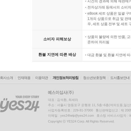
시간의 경과에 의해 재판매가
전자상거래 등에서의 소비자
eBook 세트 상품은 일괄 
1개의 상품으로 취급 및 판매
우, 세트 상품 전부 및 세트
상품의 불량에 의한 반품, 교
소비자 피해보상
준하여 처리됨
환불 지연에 따른 배상
대금 환불 및 환불 지연에 
회사소개
인재채용
이용약관
개인정보처리방침
청소년보호정책
도서홍보안내
대표 : 김석환, 최세라
주소 : 서울시 영등포구 은행로 11, 5층~6층(여의도동,일신
사업자등록번호 : 229-81-37000 통신판매업신고 : 제 200
이메일 : yes24help@yes24.com 호스팅 서비스사업자 :
Copyright ⓒ YES24 Corp. All Rights Reserved.