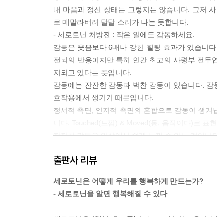
내 마음과 정신 상태는 그렇지는 않습니다. 그저 사
로 메말라버려 달달 소리가 나는 듯합니다.
- 세로토닌 처방전 : 작은 일에도 감동하세요.
감동은 웃음보다 6배나 강한 힐링 효과가 있습니다
전뇌의 반응이지만 특히 인간 최고의 사령부 전두엽
지되고 있다는 뜻입니다.
감동에는 잔잔한 감동과 벅찬 감동이 있습니다. 감
호작용에서 생기기 때문입니다.
정서적 측면, 인지적 측면의 혼합으로 감동이 생겨납
니다. Touched(느낌) & Moved(동, 움직이다)로 
잔잔한 감동은 일상에서 쉽게 느낄 수 있는 것입니다
말했습니다. 감동은 우리에게 삶의 환희, 사는 맛, 
출판사 리뷰
잔한 감동에는 세로토닌이 주로 분비되지만, 벅찬
(본문 019~021쪽)
세로토닌은 어떻게 우리를 행복하게 만드는가?
- 세로토닌을 알면 행복해질 수 있다
세로토닌 기능에서 제일 현저하게 나타나는 것이 
등으로 너무 흥분한 상태를 가라앉혀 평상심을 유