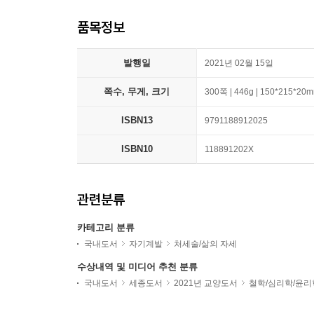
품목정보
발행일
2021년 02월 15일
쪽수, 무게, 크기
300쪽 | 446g | 150*215*20
ISBN13
9791188912025
ISBN10
118891202X
관련분류
카테고리 분류
국내도서
자기계발
처세술/삶의 자세
수상내역 및 미디어 추천 분류
국내도서
세종도서
2021년 교양도서
철학/심리학/윤리