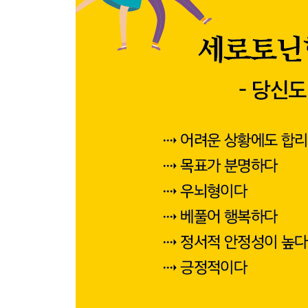
생산 부족
스트레스 과잉
반(反)세로토닌 환경
PART 4 세로토닌 테라피(Serotonin Theraphy)
세로토닌 테라피
합리적 정서 행동 요법(Rational Emotive Behavior T
역설지향 기법(Paradoxical Intention)
의미치료(Logo Therapy)
세로토닌과 운동
걷자(Walking)
5분만 걸어라
계단아, 반갑다
소크라테스 워킹
걸으면 문제가 풀린다