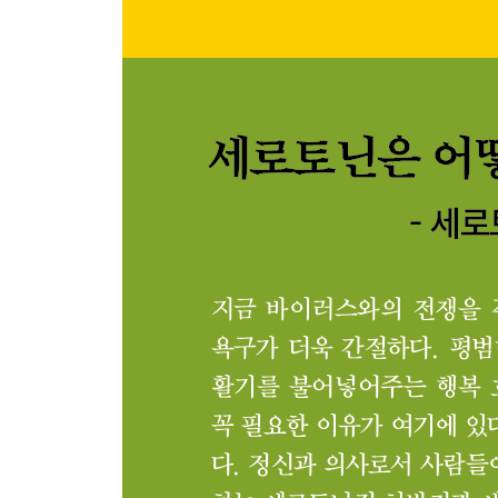
걷자, 합리적인 대화를 위해
세로토닌 워킹
조킹(Joking)
프리 워킹(Free Walking)
자연 명상
여행을 즐기고, 길을 느껴라
태핑 터치(Taping Touch)
댄스
북의 치료적 효과
세로토닌 결핍 증후군
울증 및 자살
강박증, 중독
공격 충동성
공황장애
섭식장애
수면장애
만성 피로