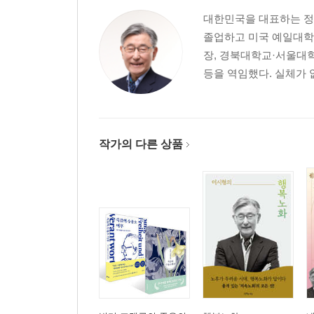
세로토닌 예술단
대한민국을 대표하는 정
세로토닌 문화 운동
졸업하고 미국 예일대학
합리성
장, 경북대학교·서울대
코로나19 사태가 보여준 교훈
등을 역임했다. 실체가 없
한국인의 원초적 기질과 역사적 변천
기마 유목 민족
무속 기질
작가의 다른 상품
반도적 기질
정착 농경과 유교
식민지배하에
한국 전쟁
군사 혁명
압축 성장의 명암
개인의 적응 양식
이젠 세로토닌의 세기