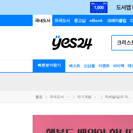
국내도서
외국도서
중고샵
eBook
크레마클럽
C
빠른분야찾기
베스트
신상품
이벤트
바이백
매
웰컴
국내도서
자기계발
처세술/삶의 자...