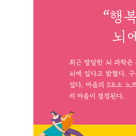
세로토닌을 활성화하려면
세로토닌 재흡수 억제제(SSRI)
일상생활을 통한 자연적인 방법
세로토닌 행복의 문
뇌가 아니라 장을 보자
건강한 장내 세균
세로토닌 파워 다이어트
MIT에서의 우연한 발견 137
세로토닌 파워 다이어트(Serotonin Power Diet, SPD
항우울제 및 정서 안정 제재
세로토닌 파워 다이어트 실시
탄수화물의 두 가지 형태
배고픔과 식욕
세로토닌 결핍의 원인