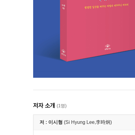
긍정성
내향성(內向性)
세로토닌형 인간의 전형
노르아드레날린형 인간
도파민형 인간
PART 6 이젠 세로토닌의 세기
건강체는 세로토닌이 만든다
심신의 조화와 균형
시상하부의 4대 시스템
저자 소개
(1명)
세로토닌의 고유 기능
예방의 시대, 면역의 시대
저 :
이시형
(Si Hyung Lee,李時炯)
건강 사회도 세로토닌이 만든다