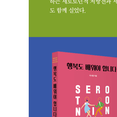
스트레스에 취약
심신의 노화 촉진
뇌 기능 저하
PART 5 뇌 과학에서 본 인간유형
세로토닌형 인간
어려운 상황에도 합리적으로 조절한다
무섭게 집중한다
목표가 분명하다
쓰라린 경험에서 교훈을 얻는다
우뇌형이다
사람 냄새가 난다
베풀어 행복하다
자연친화성 지능이 높다
정서적 안정성
창조성과 진취성