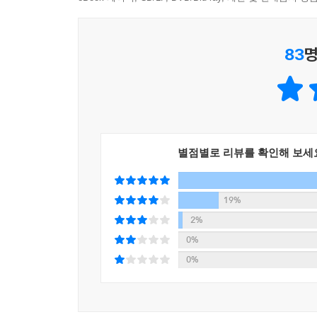
지기 때문이다. 그러나 세로토닌 파워 다이어트는 의
설명하고, 우리가 왜 세로토닌형 인간이 되기 위해 
문 146쪽)
세로토닌형 인간은 한마디로 세로토닌이 언제나 뇌
83
명
인간, 소극적인 것 같으면서도 적극적인 인간, 
우리가 보통 피곤하다고 말할 때는 대체로 몸이 피곤
스타일이야말로 21세기가 지향하는 삶의 모습이다
만 뇌 피로에는 휴식이 오히려 더 피로를 가중시킬 수
이상향이 된다.
원 손질, 청소, 정리 등 가벼운 일이 좋다. 하고 
이는 평범한 이들에게 마치 영화나 소설에 나오는
에 걸리기 쉽다. (본문 226쪽)
세로토닌의 중요성과 세로토닌 신경을 강화하는 방법
를 읽는 동안 독자들은 단순한 지식 쌓기용 독서가 
세로토닌의 기능
별점별로 리뷰를 확인해 보세
- 자연의 리듬과 체내 리듬을 조절한다
뇌 과학자, 정신과 의사 이시형의 세로토닌 결정판!!
- 뇌내 오케스트라 지휘자 역할을 한다
★ 세로토닌 처방전 ★ 스트레스에 대처하는 방법 ★
19%
- 몸을 아이돌링 상태로!
★ 나의 감성지수는?등 수록.
2%
- 뇌를 냉철하게 각성시킨다
0%
- 자율신경에도 영향
서문
0%
- 스트레스에 강한 몸으로 만든다
- 항중력근에 작용한다
지금 바이러스와의 전쟁을 겪고 있는 우리에겐 행
- 심신을 젊게 한다
행복 호르몬 ‘세로토닌’에 대한 공부가 꼭 필요한