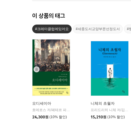
이 상품의 태그
#크레마클럽에있어요
#세종도서교양부문선정도서
#
오디세이아
니체의 초월자
호메로스 저/페테르 파울 루벤스 그림/박문재 역
현대지성
프리드리히 니체 저/김철 편역
|
24,300
원
(10% 할인)
15,210
원
(10% 할인)