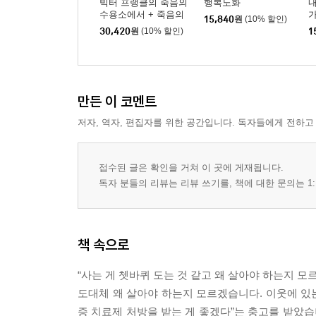
한강의 기적
빅터 프랭클의 죽음의
행복노화
내
수용소에서 + 죽음의
정상에 서긴 했지만
15,840
원
(10% 할인)
수용소 이후 세트
30,420
원
(10% 할인)
1
산업사회 막차 손님
어른 세대에 보내는 고언(苦言)
모라토리움 세대
만든 이 코멘트
배고파보지 않은 세대
저자, 역자, 편집자를 위한 공간입니다. 독자들에게 전하고
액티브 시니어(Active Senior)의 등장
접수된 글은 확인을 거쳐 이 곳에 게재됩니다.
독자 분들의 리뷰는 리뷰 쓰기를, 책에 대한 문의는 1:
책 속으로
“사는 게 쳇바퀴 도는 것 같고 왜 살아야 하는지 모
도대체 왜 살아야 하는지 모르겠습니다. 이웃에 있
증 치료제 처방을 받는 게 좋겠다”는 충고를 받았습