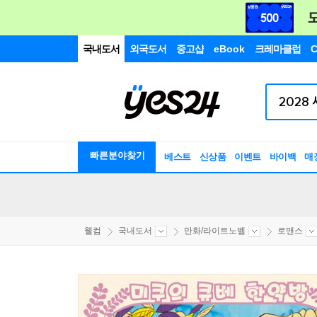
국내도서
외국도서
중고샵
eBook
크레마클럽
C
빠른분야찾기
베스트
신상품
이벤트
바이백
매
웰컴
국내도서
만화/라이트노벨
로맨스