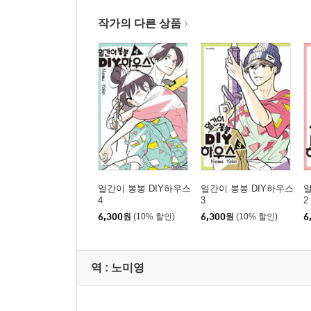
작가의 다른 상품
얼간이 봉봉 DIY하우스
얼간이 봉봉 DIY하우스
얼
4
3
2
6,300
원
(10% 할인)
6,300
원
(10% 할인)
6
역 :
노미영