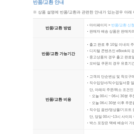
반품/교환 안내
※ 상품 설명에 반품/교환과 관련한 안내가 있는경우 아래 
마이페이지 >
반품/교환 신청
반품/교환 방법
판매자 배송 상품은 판매자와
출고 완료 후 10일 이내의 
디지털 콘텐츠인 eBook의 
반품/교환 가능기간
중고상품의 경우 출고 완료일
모바일 쿠폰의 경우 유효기간(
고객의 단순변심 및 착오구
직수입양서/직수입일서중 일
단, 아래의 주문/취소 조건인
오늘 00시 ~ 06시 30분 
반품/교환 비용
오늘 06시 30분 이후 주문
직수입 음반/영상물/기프트 
단, 당일 00시~13시 사이
박스 포장은 택배 배송이 가