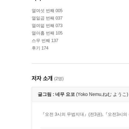
열여섯 번째 005
열일곱 번째 037
열여덟 번째 073
열아홉 번째 105
스무 번째 137
후기 174
저자 소개
(2명)
글그림 :
네무 요코
(Yoko Nemu,ねむ ようこ)
『오전 3시의 무법지대』(전3권),『오전3시의