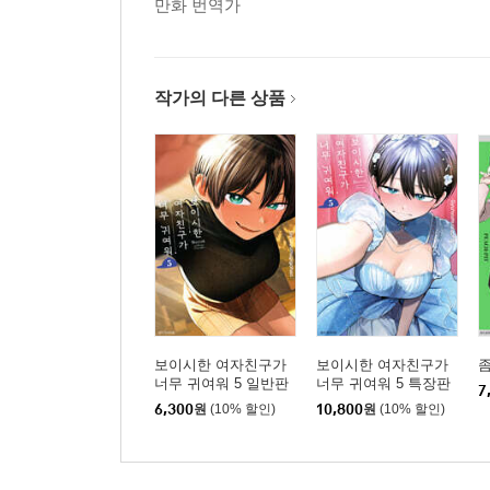
만화 번역가
작가의 다른 상품
보이시한 여자친구가
보이시한 여자친구가
좀
너무 귀여워 5 일반판
너무 귀여워 5 특장판
7
6,300
원
(10% 할인)
10,800
원
(10% 할인)