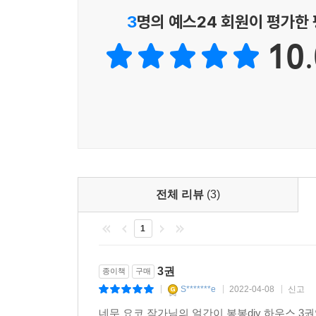
3
명의 예스24 회원이 평가한
10.
전체 리뷰
(3)
1
3권
종이책
구매
S*******e
2022-04-08
신고
|
|
|
네무 요코 작가님의 얼간이 봉봉diy 하우스 3