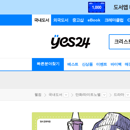
국내도서
외국도서
중고샵
eBook
크레마클럽
C
빠른분야찾기
베스트
신상품
이벤트
바이백
매
웰컴
국내도서
만화/라이트노벨
드라마