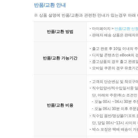
반품/교환 안내
※ 상품 설명에 반품/교환과 관련한 안내가 있는경우 아래 
마이페이지 >
반품/교환 신청
반품/교환 방법
판매자 배송 상품은 판매자와
출고 완료 후 10일 이내의 
디지털 콘텐츠인 eBook의 
반품/교환 가능기간
중고상품의 경우 출고 완료일
모바일 쿠폰의 경우 유효기간(
고객의 단순변심 및 착오구
직수입양서/직수입일서중 일
단, 아래의 주문/취소 조건인
오늘 00시 ~ 06시 30분 
반품/교환 비용
오늘 06시 30분 이후 주문
직수입 음반/영상물/기프트 
단, 당일 00시~13시 사이
박스 포장은 택배 배송이 가