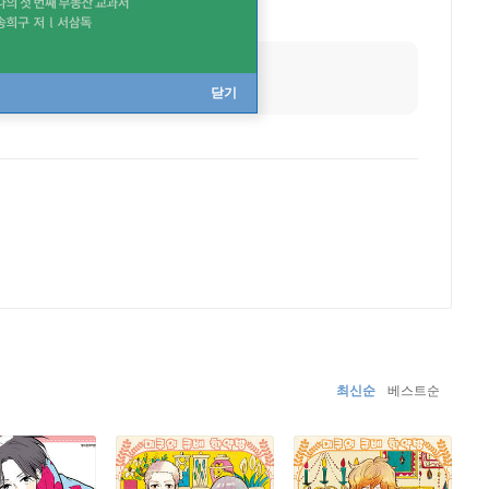
닫기
최신순
베스트순