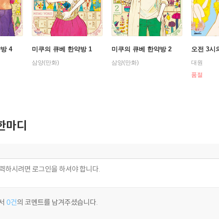
방 4
미쿠의 큐베 한약방 1
미쿠의 큐베 한약방 2
오전 3시
삼양(만화)
삼양(만화)
대원
품절
한마디
서
0건
의 코멘트를 남겨주셨습니다.