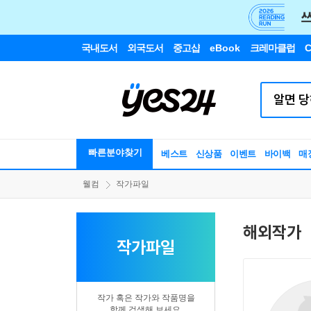
국내도서
외국도서
중고샵
eBook
크레마클럽
C
빠른분야찾기
베스트
신상품
이벤트
바이백
매
웰컴
작가파일
해외작가
작가파일
작가 혹은 작가와 작품명을
함께 검색해 보세요.