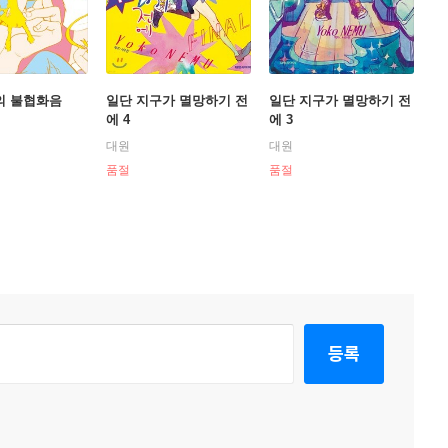
의 불협화음
일단 지구가 멸망하기 전
일단 지구가 멸망하기 전
에 4
에 3
대원
대원
품절
품절
등록