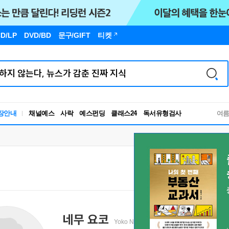
D/LP
DVD/BD
문구
/GIFT
티켓
독서유형검사
장안내
채널예스
사락
예스펀딩
클래스24
여
RBTI Lab
독서유형검사
네무 요코
Yoko Nemu
ねむ ようこ