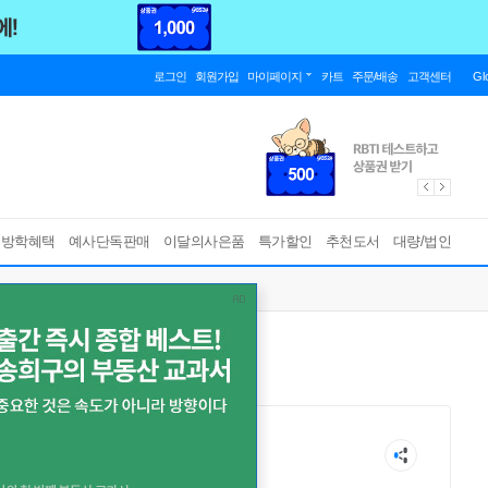
로그인
회원가입
마이페이지
카트
주문/배송
고객센터
Gl
름방학혜택
예사단독판매
이달의사은품
특가할인
추천도서
대량/법인