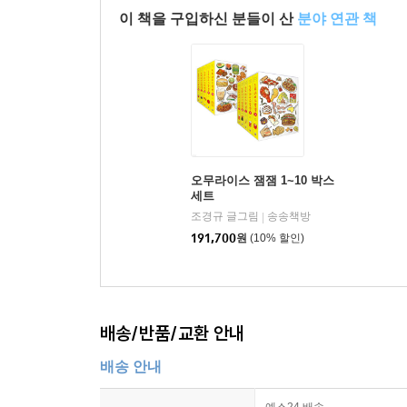
이 책을 구입하신 분들이 산
분야 연관 책
오무라이스 잼잼 1~10 박스
세트
조경규 글그림
송송책방
|
191,700
원
(10% 할인)
배송/반품/교환 안내
배송 안내