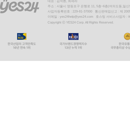
대표 : 김석환, 최세라
주소 : 서울시 영등포구 은행로 11, 5층~6층(여의도동,일신
사업자등록번호 : 229-81-37000 통신판매업신고 : 제 200
이메일 : yes24help@yes24.com 호스팅 서비스사업자 :
Copyright ⓒ YES24 Corp. All Rights Reserved.