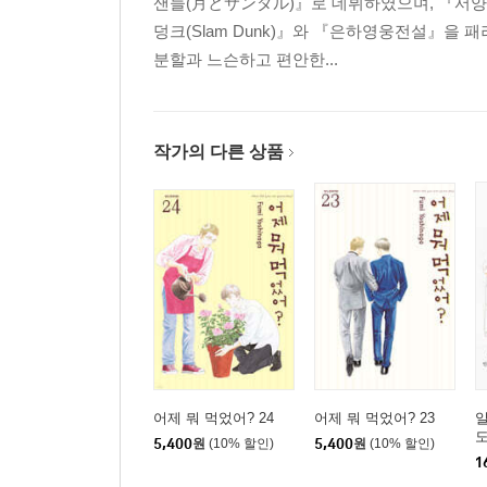
샌들(月とサンダル)』로 데뷔하였으며, 『서양
덩크(Slam Dunk)』와 『은하영웅전설』을
분할과 느슨하고 편안한...
작가의 다른 상품
어제 뭐 먹었어? 24
어제 뭐 먹었어? 23
일
5,400
원
(10% 할인)
5,400
원
(10% 할인)
1