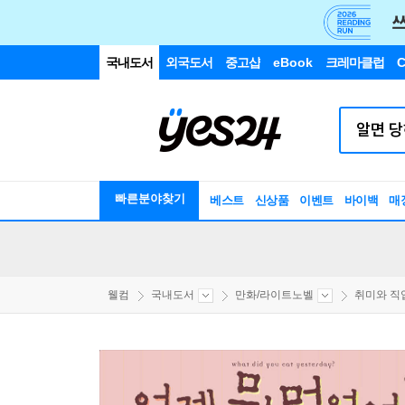
국내도서
외국도서
중고샵
eBook
크레마클럽
C
빠른분야찾기
베스트
신상품
이벤트
바이백
매
웰컴
국내도서
만화/라이트노벨
취미와 직