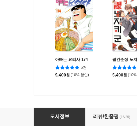
아빠는 요리사 174
월간순정 노자키
5건
5,400
원
(10% 할인)
5,400
원
(10%
어제 뭐 먹었어? 22
도서정보
리뷰/한줄평
(16/25)