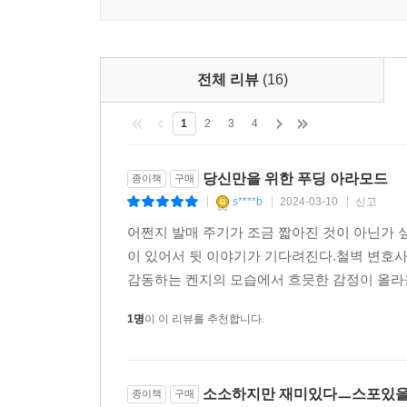
전체 리뷰
(16)
1
2
3
4
당신만을 위한 푸딩 아라모드
종이책
구매
s****b
2024-03-10
신고
|
|
|
어쩐지 발매 주기가 조금 짧아진 것이 아닌가 
이 있어서 뒷 이야기가 기다려진다.철벽 변호
감동하는 켄지의 모습에서 흐믓한 감정이 올라올
1명
이 이 리뷰를 추천합니다.
소소하지만 재미있다ㅡ스포있
종이책
구매