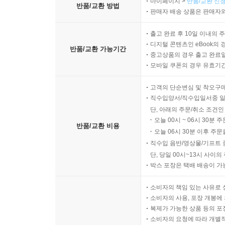
마이페이지 >
반품/교환 신청
반품/교환 방법
판매자 배송 상품은 판매자와
출고 완료 후 10일 이내의 
디지털 콘텐츠인 eBook의 
반품/교환 가능기간
중고상품의 경우 출고 완료일
모바일 쿠폰의 경우 유효기간(
고객의 단순변심 및 착오구
직수입양서/직수입일서중 일
단, 아래의 주문/취소 조건인
오늘 00시 ~ 06시 30분 
반품/교환 비용
오늘 06시 30분 이후 주문
직수입 음반/영상물/기프트 
단, 당일 00시~13시 사이
박스 포장은 택배 배송이 가
소비자의 책임 있는 사유로 
소비자의 사용, 포장 개봉에 
복제가 가능한 상품 등의 포장을 
소비자의 요청에 따라 개별