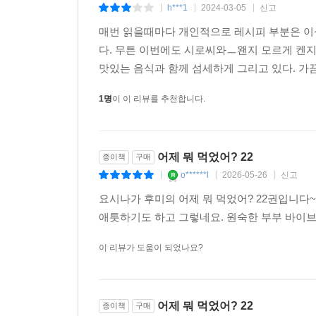
h***1
2024-03-05
신고
|
|
|
매번 읽을때마다 개인적으로 레시피 부분은 이
다. 무튼 이번에도 시로씨와ㅡ왠지 모르게 켄
맛있는 음식과 함께 섬세하게 그리고 있다. 가끔
1명
이 이 리뷰를 추천합니다.
어제 뭐 먹었어? 22
종이책
구매
o******l
2026-05-26
신고
|
|
|
요시나가 후미의 어제 뭐 먹었어? 22권입니다~
애틋하기도 하고 그렇네요. 원숙한 부부 바이브
이 리뷰가 도움이 되었나요?
어제 뭐 먹었어? 22
종이책
구매