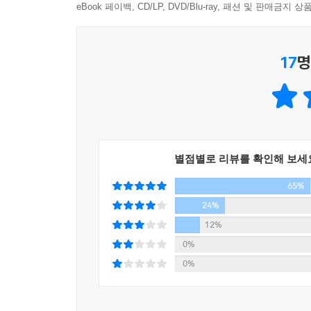
‘기초과학 어벤져스’들이 허물었다. 거두절미하고 대
eBook 페이백, CD/LP, DVD/Blu-ray, 패션 및 판매금
위해서 사람들이 알아야 할 지식을 정리해서 전파하
대해 가지고 있는 책임감이, 이 일이 필요하다고 속
17
명
노력도 기울이지 않고 이해할 정도로 쉬운 내용은
골머리를 썩이고 있지도 않을 것이다. 그러나 한 가
이 책은 코로나19의 실체에 다가서고자 하는 사람
코로나바이러스의 정체에서 코로나 블루까지
뉴노멀을 이야기하려는 사람들을 위한 기초
별점별로 리뷰를 확인해 보세
65%
2020년 4월, 기초과학연구 RNA 연구단 단장
이목을 끌었다. 질병관리본부 국립보건원과의 공동 연
24%
지도를 완성하여 『셀(Cell)』에 게재한 것이
12%
비밀들을 풀 수 있는 지도를 손에 넣게 된 것이다
0%
정보를 제공한다. RNA 연구단만이 아니라 다른
0%
팬데믹에 수반되는 인포데믹을 분석한 차미영 CI의 