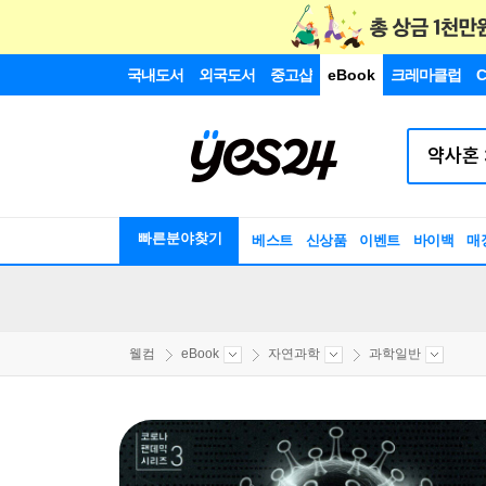
국내도서
외국도서
중고샵
eBook
크레마클럽
C
빠른분야찾기
베스트
신상품
이벤트
바이백
매
웰컴
eBook
자연과학
과학일반