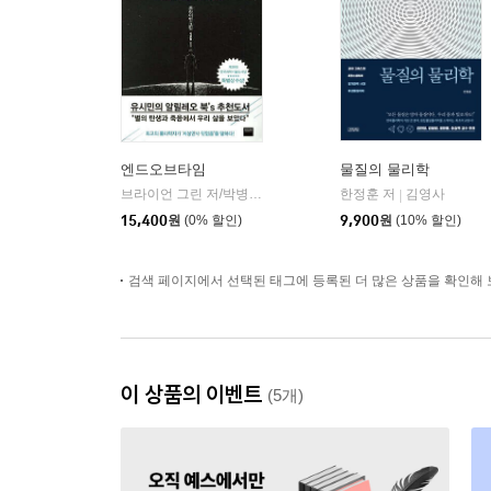
엔드오브타임
물질의 물리학
브라이언 그린 저/박병철 역
와이즈베리
한정훈 저
김영사
|
|
15,400
원
(0% 할인)
9,900
원
(10% 할인)
검색 페이지에서 선택된 태그에 등록된 더 많은 상품을 확인해 
이 상품의 이벤트
(5개)