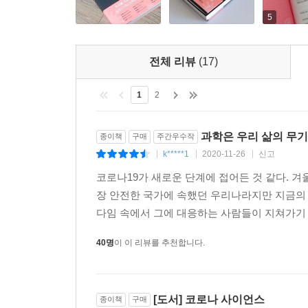
것만으로 충분하다. 마이클 패러데이 또한 그러한 장
5
없었을 정도로 몸집을 키워, 인류 문명 전체를 견인해 나가고 
수인사대천명(修人事待天命). 준비된 자에게야말로
전체 리뷰
(17)
이순간도 예외가 될 수 없다. 현재 대한민국의 ‘K-
거치면서 감염병이라고 하는 재난 상황에 대한 대
1
2
갖춘다는 것은 결코 쉬운 결정은 아니었을 것이다. 
과학은 우리 삶의 무기
종이책
구매
주간우수작
과기부에서 기초과학연구원의 산하 기관으로 바이
k*****1
2020-11-26
신고
|
|
|
전기를 맞이하려 하고 있다. 무엇보다 이제는, 언
코로나19가 새로운 단계에 접어든 것 같다. 겨
모든 사람이 알게 된 것이다. 이 불안감을 이겨
장 안전한 국가에 속했던 우리나라지만 지금의 
바이러스가 나타나더라도 정면으로 맞설 수 있는 
다임 속에서 그에 대응하는 사람들이 지쳐가기 
COVID-19에 대응할 수 있는 백신과 치료제를 찾기
위협이 될지도 모르는 일이다. 개별 감염병에 
40명
이 이 리뷰를 추천합니다.
우리에게 필요한 것이다. 과기부와 기초과학연구원이
을 갖추고 바이러스 연구에 힘을 더 쏟으려는 것
겪으면서 절실하게 깨달았기 때문이기도 하다. 「I
[도서] 코로나 사이언스
종이책
구매
나누는 것이 얼마나 중요한지, 기초과학이 위기 