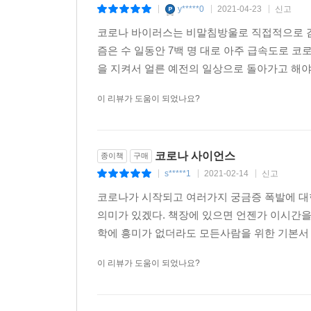
y*****0
2021-04-23
신고
|
|
|
안전한 대한민국, 그리로 나아가기 위한 첫걸음이다
코로나 바이러스는 비말침방울로 직접적으로 감
즘은 수 일동안 7백 명 대로 아주 급속도로 
을 지켜서 얼른 예전의 일상으로 돌아가고 해야 
이 리뷰가 도움이 되었나요?
코로나 사이언스
종이책
구매
s*****1
2021-02-14
신고
|
|
|
코로나가 시작되고 여러가지 궁금증 폭발에 대
의미가 있겠다. 책장에 있으면 언젠가 이시간을
학에 흥미가 없더라도 모든사람을 위한 기본서 
이 리뷰가 도움이 되었나요?