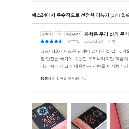
코로나바이러스의 생물학적 구조가 가진 특징은
코로나바이러스에 맞서 우리 몸의 면역체계는 어
예스24에서 우수작으로 선정한 리뷰가
(1건)
있습
거리두기가 계속 진행되는 것이 인간에게 어떤 영
끝이 없다. 코로나 팬데믹이라고 하는, 인류를 위
국적과 전공 분야를 가리지 않고 앞다투어 코로나
과학은 우리 삶의 무기
종이책
구매
주간우수작
코로나에 대해서 이야기하고자 한다면, 정작 코로나
k*****1
2020-11-26
신고
|
|
|
여간 어려운 일이 아니다. 바로 치료제나 백신을
코로나19가 새로운 단계에 접어든 것 같다. 겨
당위적인 명제에 모든 이들이 동의하면서도 여기에
장 안전한 국가에 속했던 우리나라지만 지금의 
기초과학 연구에 뛰어든다는 것은 연구자로서도 쉽
다임 속에서 그에 대응하는 사람들이 지쳐가기 
사업이기 때문이다. 이러한 연구가 국내의 다른 어디
그리고 나아가 한국 사회가 감염병과 뉴노멀 시대에
40명
이 이 리뷰를 추천합니다.
과학은 어떻게 삶의 무기가 되는가?
기초과학으로 준비된 대한민국을 향하여
“갓 태어난 아기가 무슨 쓸모가 있겠습니까?” 전기
향해 남겼다는 한 마디이다. 기초과학이라고 하는 
그렇기에 기초과학 연구에 매진해야 한다는 주장은