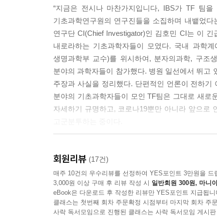
“지금은 전시나 마찬가지입니다, IBS가 TF 팀을
기초과학연구원의 연구진들을 소집하며 내뱉었다는 
연구단 CI(Chief Investigator)인 김호민 
내로라하는 기초과학자들이 모였다. 국내 과학계에
생명과학부 교수)를 위시하여, 분자의과학, 구조생화
분야의 과학자들이 참가했다. 병원 일선에서 뛰고 
주장과 사실을 정리했다. 단편적인 언론이 전하기 
분야의 기초과학자들이 모인 TF팀은 그대로 새로운
자세하기 규명하고, 코로나19뿐만 아니라 앞으로 
고군분투하는 중이다.
본래 과학적 지식이 전공자 이외의 다른 사람들
회원리뷰
물론이고, 연구에서 성과가 나오더라도 저널 등을 
(17건)
(peer review)를 거쳐 검증을 받아야 하는 
매주 10건의 우수리뷰를 선정하여 YES포인트 3만원을 드
3,000원 이상 구매 후 리뷰 작성 시
일반회원 300원, 마니아
아니다. 특히 심도 깊은 최신의 연구에 대해서는
eBook은 다운로드 후 작성한 리뷰만 YES포인트 지급됩니
시간이 필요하다고 할 정도이다. 바이러스, 면역학,
클래스는 첫번째 회차 주문확정 시점부터 마지막 회차 주문
그것을 언론인이나 저술가들이 풀어서 대중들에게 
사락 독서모임으로 진행된 클래스는 사락 독서모임 게시판