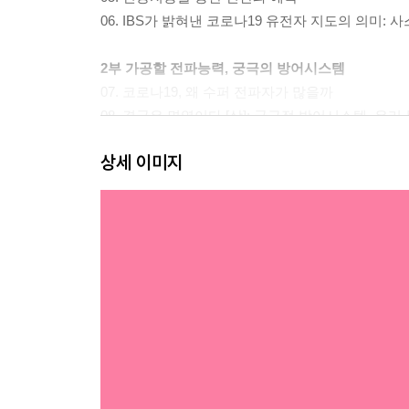
06. IBS가 밝혀낸 코로나19 유전자 지도의 의미:
2부 가공할 전파능력, 궁극의 방어시스템
07. 코로나19, 왜 수퍼 전파자가 많을까
08. 결국은 면역이다 [상]: 궁극적 방어시스템, 
09. 결국은 면역이다 [하]: 젊고 건강한 감염자를 
상세 이미지
10. 코로나바이러스는 어떻게 인간에게 옮겨 왔나
11. 말라리아 치료제로 코로나19 치료?: ‘클로로퀸
12. 코로나19, 에어로졸로 전염될 수 있다
3부 코로나19에 맞서는 사회
13. 치료 현장의 의료진 이야기: Into the Unknow
14. ‘K진단’과 과학자들의 연대
15. 사회적 거리두기와 ‘코로나 우울’
16. 팬데믹과 인포데믹
17. 가짜뉴스에 맞선 데이터 과학: 국가별 가짜뉴스
18. 코로나19가 가져올 사회경제적 변화: 사회경제