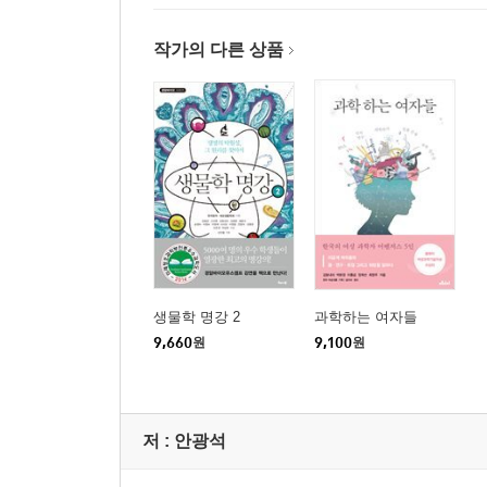
작가의 다른 상품
생물학 명강 2
과학하는 여자들
9,660
원
9,100
원
저 :
안광석