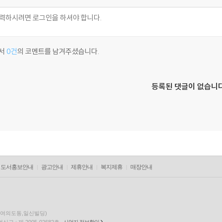
서
0건
의 코멘트를 남겨주셨습니다.
등록된 댓글이 없습니다
도서홍보안내
광고안내
제휴안내
복지제휴
매장안내
층(여의도동,일신빌딩)
고 : 제 2005-02682호
사업자 정보확인