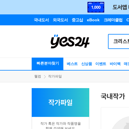
국내도서
외국도서
중고샵
eBook
크레마클럽
C
빠른분야찾기
베스트
신상품
이벤트
바이백
매
웰컴
작가파일
국내작가
작가파일
작가 혹은 작가와 작품명을
함께 검색해 보세요.