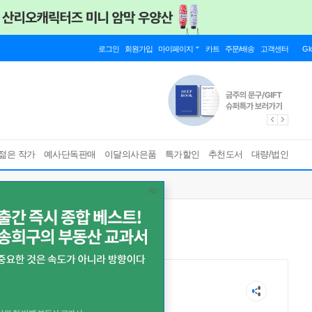
로그인
회원가입
마이페이지
카트
주문/배송
고객센터
Gl
젊은 작가
예사단독판매
이달의사은품
특가할인
추천도서
대량/법인