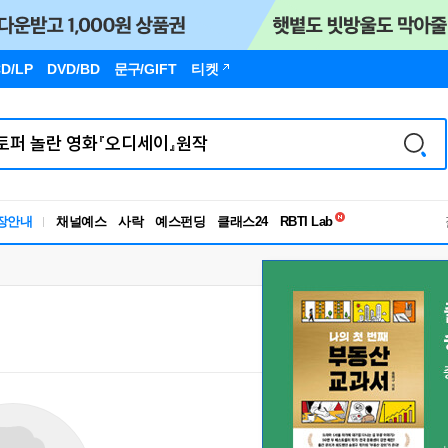
D/LP
DVD/BD
문구
/GIFT
티켓
독서유형검사
장안내
채널예스
사락
예스펀딩
클래스24
RBTI Lab
독서유형검사