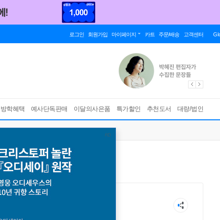
로그인
회원가입
마이페이지
카트
주문/배송
고객센터
Gl
름방학혜택
예사단독판매
이달의사은품
특가할인
추천도서
대량/법인