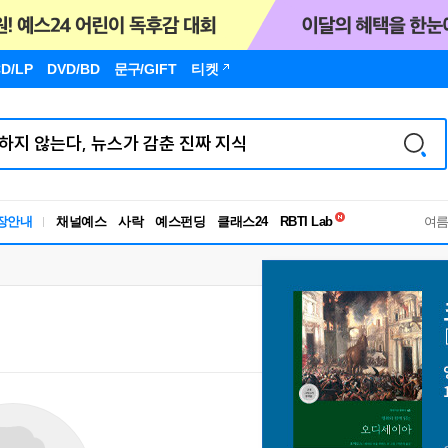
D/LP
DVD/BD
문구
/GIFT
티켓
독서유형검사
장안내
채널예스
사락
예스펀딩
클래스24
RBTI Lab
여
독서유형검사