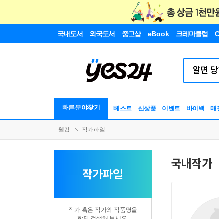
국내도서
외국도서
중고샵
eBook
크레마클럽
C
빠른분야찾기
베스트
신상품
이벤트
바이백
매
웰컴
작가파일
국내작가
작가파일
작가 혹은 작가와 작품명을
함께 검색해 보세요.