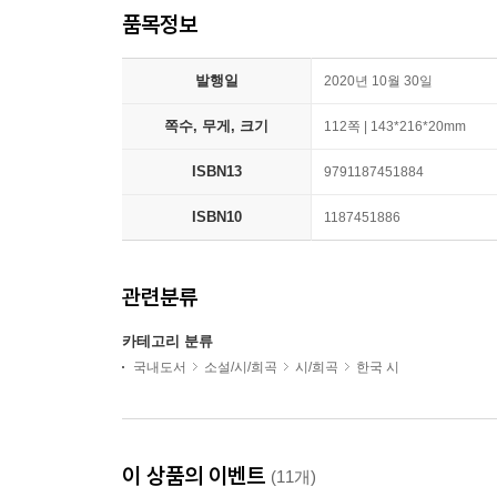
품목정보
발행일
2020년 10월 30일
쪽수, 무게, 크기
112쪽 | 143*216*20mm
ISBN13
9791187451884
ISBN10
1187451886
관련분류
카테고리 분류
국내도서
소설/시/희곡
시/희곡
한국 시
이 상품의 이벤트
(11개)