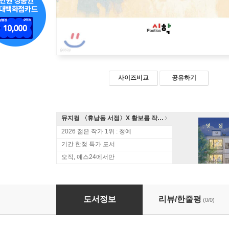
사이즈비교
공유하기
뮤지컬 〈휴남동 서점〉X 황보름 작가 북토크
2026 젊은 작가 1위 : 청예
기간 한정 특가 도서
오직, 예스24에서만
마음속의 자
도서정보
리뷰/한줄평
(0/0)