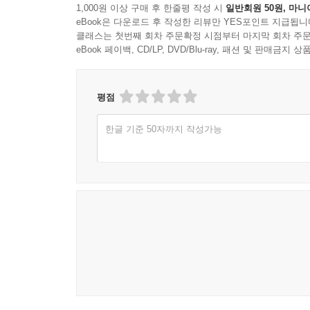
1,000원 이상 구매 후 한줄평 작성 시
일반회원 50원, 마니
가을은 어디 쯤에 51
eBook은 다운로드 후 작성한 리뷰만 YES포인트 지급됩니
때론 하늘, 바다를 보고 싶다 52
클래스는 첫번째 회차 주문확정 시점부터 마지막 회차 주문
위기 다음 기회 54
eBook 페이백, CD/LP, DVD/Blu-ray, 패션 및 판매금
말 화살 55
일식 56
평점
줄 57
억지 감투 58
한글 기준 50자까지 작성가능
지하철 속에서 59
6·25 충혼탑에서 60
제4부
꽃 속의 꽃 65
자오저우만대교 위에서 66
응달진 마음 68
닮은꼴 69
국화꽃 어머니 70