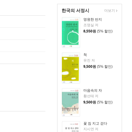
한국의 서정시
더보기
영원한 반지
조영실 저
8,550
원
(5% 할인)
척
유진 저
9,500
원
(5% 할인)
마음속의 자
황선태 저
9,500
원
(5% 할인)
꽃 짐 지고 걷다
지시연 저