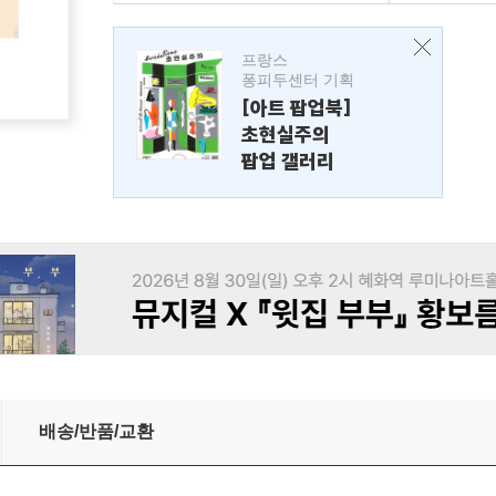
프랑스
퐁피두센터 기획
[아트 팝업북]
초현실주의
팝업 갤러리
배송/반품/교환