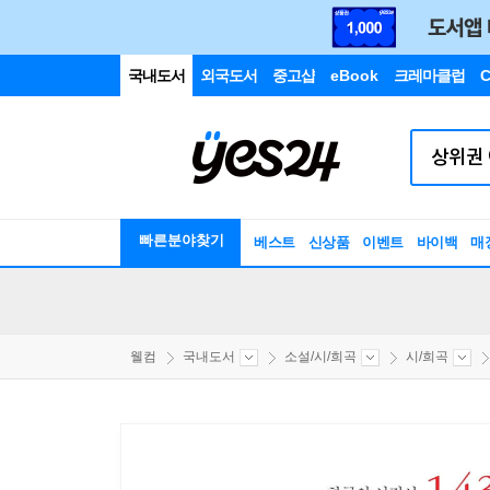
국내도서
외국도서
중고샵
eBook
크레마클럽
C
빠른분야찾기
베스트
신상품
이벤트
바이백
매
웰컴
국내도서
소설/시/희곡
시/희곡