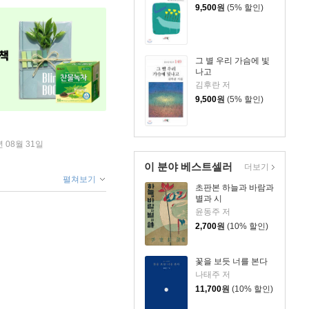
9,500
원
(5% 할인)
그 별 우리 가슴에 빛
나고
김후란 저
9,500
원
(5% 할인)
년 08월 31일
이 분야 베스트셀러
더보기
펼쳐보기
초판본 하늘과 바람과
별과 시
윤동주 저
2,700
원
(10% 할인)
꽃을 보듯 너를 본다
나태주 저
11,700
원
(10% 할인)