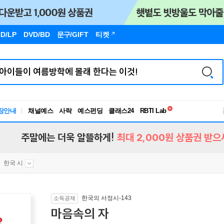
D/LP
DVD/BD
문구
/GIFT
티켓
독서유형검사
RBTI Lab
장안내
채널예스
사락
예스펀딩
클래스24
독서유형검사
주말에는 더욱 알뜰하게!
최대 2,000원 상품권 받으
한국 시
한국의 서정시-143
소득공제
마음속의 자