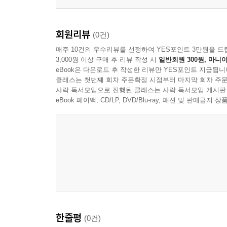
봄날 32
가로등 불 33
회원리뷰
(0건)
민들레 꽃씨 34
매주 10건의 우수리뷰를 선정하여 YES포인트 3만원을 드
숲속에서 35
3,000원 이상 구매 후 리뷰 작성 시
일반회원 300원, 마니아
가을이 오나 봅니다 36
eBook은 다운로드 후 작성한 리뷰만 YES포인트 지급됩니
물든 목련 잎 37
클래스는 첫번째 회차 주문확정 시점부터 마지막 회차 주문
움츠린 거미 38
사락 독서모임으로 진행된 클래스는 사락 독서모임 게시판
eBook 페이백, CD/LP, DVD/Blu-ray, 패션 및 판매금
보리와 갈대 40
만설晩雪41
겨울은 하얀 단색 42
제3부
더러운 물 45
선善의 길 46
봄은 오지 않고 48
한줄평
(0건)
내 마음의 내 50