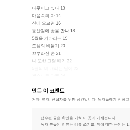
나무이고 싶다 13
마음속의 자 14
산에 오르면 16
등산길에 꽃을 만나 18
5월을 기다리는 19
도심의 비둘기 20
꼬부라진 손 21
나 또한 그럴 때가 22
9월의 비 내리는 날에 23
계수나무 단풍 24
미세먼지 25
만든 이 코멘트
나목에 앉은 새 26
저자, 역자, 편집자를 위한 공간입니다. 독자들에게 전하고
제2부
접수된 글은 확인을 거쳐 이 곳에 게재됩니다.
호숫가에서 29
독자 분들의 리뷰는 리뷰 쓰기를, 책에 대한 문의는 1:
차른캐년 30