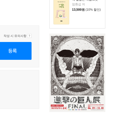
엄환섭 저
13,500
원
(10% 할인)
작성 시 유의사항
등록