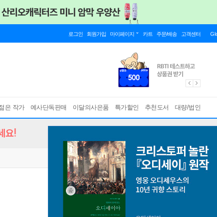
로그인
회원가입
마이페이지
카트
주문/배송
고객센터
Gl
젊은 작가
예사단독판매
이달의사은품
특가할인
추천도서
대량/법인
세요!