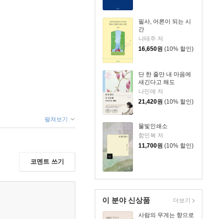
필사, 어른이 되는 시
간
나태주 저
16,650
원
(10% 할인)
단 한 줄만 내 마음에
새긴다고 해도
나민애 저
21,420
원
(10% 할인)
펼쳐보기
물빛인쇄소
함민복 저
11,700
원
(10% 할인)
코멘트 쓰기
이 분야 신상품
더보기
사람의 무게는 향으로