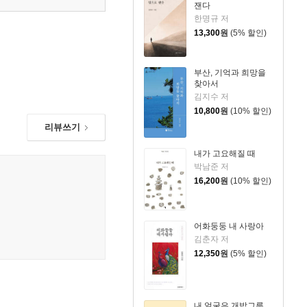
잰다
한명규 저
13,300
원
(5% 할인)
부산, 기억과 희망을
찾아서
김지수 저
10,800
원
(10% 할인)
리뷰쓰기
내가 고요해질 때
박남준 저
16,200
원
(10% 할인)
어화둥둥 내 사랑아
김춘자 저
12,350
원
(5% 할인)
내 얼굴은 개밥그릇