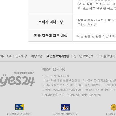
1개의 상품으로 취급 및 판매
우, 세트 상품 전부 및 세트
상품의 불량에 의한 반품, 교
소비자 피해보상
준하여 처리됨
환불 지연에 따른 배상
대금 환불 및 환불 지연에 
회사소개
인재채용
이용약관
개인정보처리방침
청소년보호정책
도서홍보안내
대표 : 김석환, 최세라
주소 : 서울시 영등포구 은행로 11, 5층~6층(여의도동,일신
사업자등록번호 : 229-81-37000 통신판매업신고 : 제 200
이메일 : yes24help@yes24.com 호스팅 서비스사업자 :
Copyright ⓒ YES24 Corp. All Rights Reserved.