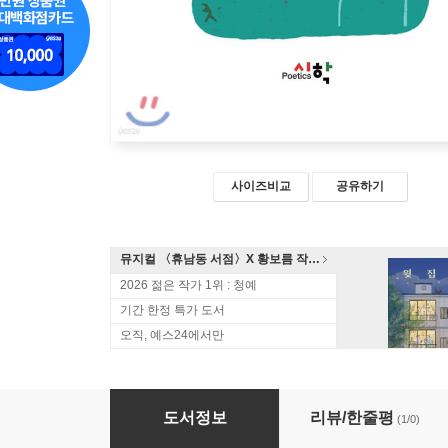
사이즈비교
공유하기
뮤지컬 〈휴남동 서점〉X 황보름 작가 북토크
2026 젊은 작가 1위 : 청예
기간 한정 특가 도서
오직, 예스24에서만
꽃 짐 지고 걷다
도서정보
리뷰/한줄평
(1/0)