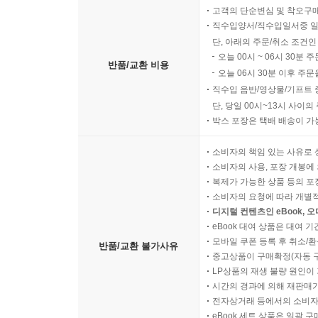
고객의 단순변심 및 착오구
직수입양서/직수입일서중 일
단, 아래의 주문/취소 조건인
오늘 00시 ~ 06시 30분 
반품/교환 비용
오늘 06시 30분 이후 주문
직수입 음반/영상물/기프트 
단, 당일 00시~13시 사이
박스 포장은 택배 배송이 가
소비자의 책임 있는 사유로 
소비자의 사용, 포장 개봉에 
복제가 가능한 상품 등의 포장을 
소비자의 요청에 따라 개별
디지털 컨텐츠인 eBook, 
eBook 대여 상품은 대여 기
모바일 쿠폰 등록 후 취소/환
반품/교환 불가사유
중고상품이 구매확정(자동 
LP상품의 재생 불량 원인이 기
시간의 경과에 의해 재판매가
전자상거래 등에서의 소비자
eBook 세트 상품은 일괄 