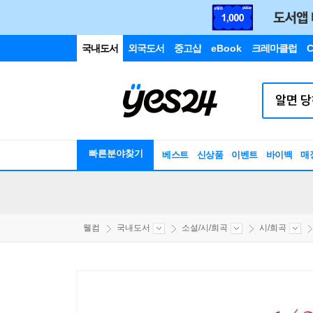
국내도서
외국도서
중고샵
eBook
크레마클럽
C
빠른분야찾기
베스트
신상품
이벤트
바이백
매
웰컴
국내도서
소설/시/희곡
시/희곡