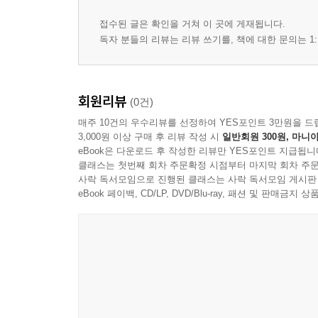
새의 순수를 겨냥하다│박남수 시인 朴南秀 詩人 37
접수된 글은 확인을 거쳐 이 곳에 게재됩니다.
해는 또다시 떠오르고│박두진 시인 朴斗鎭 詩人 39
독자 분들의 리뷰는 리뷰 쓰기를, 책에 대한 문의는 1:
사색의 강가에 선 나그네│박목월 시인 朴木月 詩人 
고향의 땀내 배어 있는│백석 시인 白石 詩人 43
신라의 혼 끌어안고│서정주 시인 徐廷柱 詩人 45
회원리뷰
(0건)
푸른 산 앞에 서서│신석정 시인 辛夕汀 詩人 47
매주 10건의 우수리뷰를 선정하여 YES포인트 3만원을 드
바라춤으로 불길 태우다│신석초 시인 申石艸 詩人 4
3,000원 이상 구매 후 리뷰 작성 시
일반회원 300원, 마니아
표표히 떠돌며│오상순 시인 吳相淳 詩人 51
eBook은 다운로드 후 작성한 리뷰만 YES포인트 지급됩니
소리 없이 너를 부른다│유치환 시인 柳致環 詩人 53
클래스는 첫번째 회차 주문확정 시점부터 마지막 회차 주문
사락 독서모임으로 진행된 클래스는 사락 독서모임 게시판
eBook 페이백, CD/LP, DVD/Blu-ray, 패션 및 판매금
제3부
우리 가슴에 빛나는 별│윤동주 시인 尹東柱 詩人 57
초월의 세계에 서서│이상 시인 李箱 詩人 59
빼앗긴 봄 어서 오라│이상화 시인 李相和 詩人 61
민족혼 일깨우다│이육사 시인 李陸史 詩人 63
봄은 매혹의 계절│이장희 시인 李章熙 詩人 65