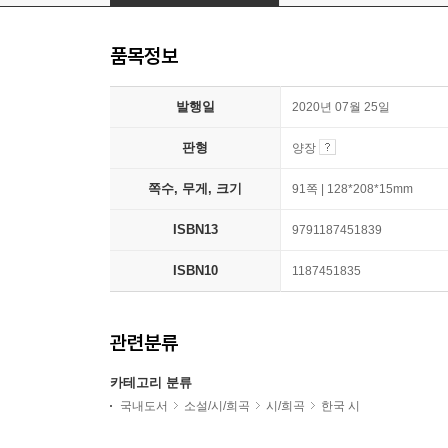
품목정보
발행일
2020년 07월 25일
판형
양장
쪽수, 무게, 크기
91쪽 | 128*208*15mm
ISBN13
9791187451839
ISBN10
1187451835
관련분류
카테고리 분류
국내도서
소설/시/희곡
시/희곡
한국 시