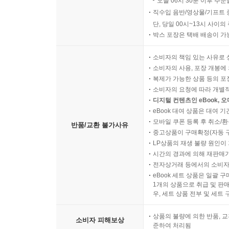
오늘 06시 30분 이후 주문
직수입 음반/영상물/기프트 
단, 당일 00시~13시 사이
박스 포장은 택배 배송이 가
소비자의 책임 있는 사유로 
소비자의 사용, 포장 개봉에 
복제가 가능한 상품 등의 포장을 
소비자의 요청에 따라 개별
디지털 컨텐츠인 eBook, 
eBook 대여 상품은 대여 기
모바일 쿠폰 등록 후 취소/환
반품/교환 불가사유
중고상품이 구매확정(자동 
LP상품의 재생 불량 원인이 기
시간의 경과에 의해 재판매가
전자상거래 등에서의 소비자
eBook 세트 상품은 일괄 
1개의 상품으로 취급 및 판매
우, 세트 상품 전부 및 세트
상품의 불량에 의한 반품, 교
소비자 피해보상
준하여 처리됨