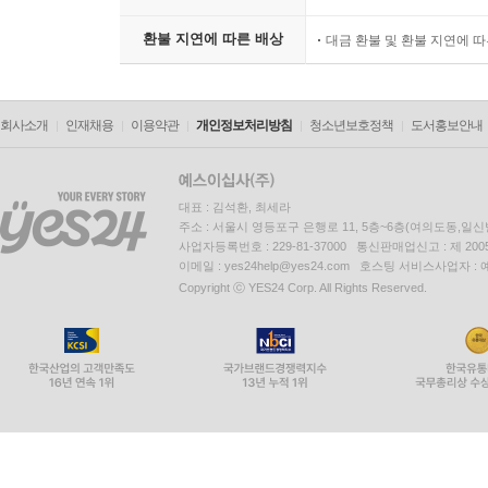
환불 지연에 따른 배상
대금 환불 및 환불 지연에 
회사소개
인재채용
이용약관
개인정보처리방침
청소년보호정책
도서홍보안내
대표 : 김석환, 최세라
주소 : 서울시 영등포구 은행로 11, 5층~6층(여의도동,일신
사업자등록번호 : 229-81-37000 통신판매업신고 : 제 200
이메일 : yes24help@yes24.com 호스팅 서비스사업자 :
Copyright ⓒ YES24 Corp. All Rights Reserved.