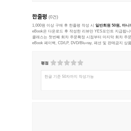
잃어버린 고향을 찾아서│정지용 시인 鄭芝溶 詩人 6
위의威儀 넘치는 선비│조지훈 시인 趙芝薰 詩人 69
한줄평
(0건)
번민하는 청춘 아프다│주요한 시인 朱耀翰 詩人 71
1,000원 이상 구매 후 한줄평 작성 시
일반회원 50원, 마니
청자연적 그 맑은 미소│피천득 시인 皮千得 詩人 73
eBook은 다운로드 후 작성한 리뷰만 YES포인트 지급됩니
님은 갔지마는 보내지 아니하다│한용운 시인 韓龍雲 
클래스는 첫번째 회차 주문확정 시점부터 마지막 회차 주문
eBook 페이백, CD/LP, DVD/Blu-ray, 패션 및 판매금
작품 해설│유성호 77
평점
한글 기준 50자까지 작성가능