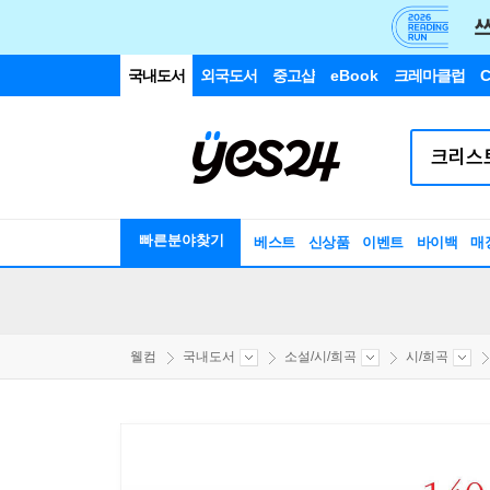
국내도서
외국도서
중고샵
eBook
크레마클럽
C
빠른분야찾기
베스트
신상품
이벤트
바이백
매
웰컴
국내도서
소설/시/희곡
시/희곡