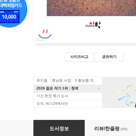
사이즈비교
공유하기
뮤지컬 〈휴남동 서점〉X 황보름 작가 북토크
2026 젊은 작가 1위 : 청예
기간 한정 특가 도서
오직, 예스24에서만
그 별 우리 가슴에 빛나고
도서정보
리뷰/한줄평
(0/0)