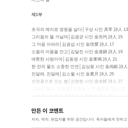
제1부
초극의 예지로 영원을 살다│구상 시인 具常 詩人 13
그리움의 뜰 거닐며│김광균 시인 金光均 詩人 15
그 마음 아파라│김광섭 시인 金珖燮 詩人 17
소멸의 아픔을 안고│김달진 시인 金達鎭 詩人 19
애틋한 사랑이여│김동명 시인 金東鳴 詩人 21
한 잔의 물도 소중한 인연│김상용 시인 金尙鎔 詩人 
진달래, 진달래│김소월 시인 金素月 詩人 25
모란꽃으로 오는 봄│김영랑 시인 金永郞 詩人 27
고독의 열매, 그 눈물│김현승 시인 金顯承 詩人 29
낮은 목소리로│노천명 시인 盧天命 詩人 31
만든 이 코멘트
제2부
저자, 역자, 편집자를 위한 공간입니다. 독자들에게 전하고
꺼지지 않는 불덩이로│모윤숙 시인 毛允淑 詩人 35