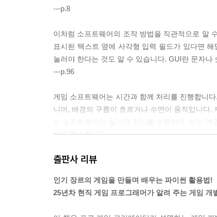
COLUMN winsound로 사운드 출력하기 223
---p.8
Chapter 10 Pygame 사용법 225
이처럼 소프트웨어의 조작 방법을 직관적으로 알 수 
Lesson 10-1 Pygame 설치 226
표시된 텍스트 옆에 사각형 입력 필드가 있다면 해당
Lesson 10-2 Pygame 시스템 231
눌러야 한다는 것도 알 수 있습니다. GUI란 문자나
Lesson 10-3 Pygame 이미지 그리기 235
---p.96
Lesson 10-4 Pygame 도형 표시하기 240
Lesson 10-5 Pygame 키 입력 244
게임 소프트웨어는 시간과 함께 처리를 진행합니다.
Lesson 10-6 Pygame 마우스 입력 247
니며, 배경의 구름이 흐르거나 수면이 움직입니다. 
Lesson 10-7 Pygame 사운드 출력 249
는 소프트웨어는 실시간 처리를 수행하며, 이는 게
COLUMN Pygame 한국어 사용하기 252
법을 학습합니다.
---p.140
출판사 리뷰
Chapter 11 본격 RPG 만들기! -전편- 255
Lesson 11-1 롤플레잉 게임이란? 256
로그라이크 게임이 가진 ‘캐릭터를 성장시키면서 모
인기 장르의 게임을 만들며 배우는 파이썬 활용법!
Lesson 11-2 미로 자동 생성하기 260
에 속합니다. 그러나 ‘드래곤 퀘스트’나 ‘포켓몬스
25년차 현직 게임 프로그래머가 알려 주는 게임 개
Lesson 11-3 던전 만들기 267
작한다는 점입니다. 로그라이크 게임은 ‘한 번이라도
Lesson 11-4 던전 내 이동하기 273
게 됩니다. 처음 ‘로그’가 등장한 이후 오늘에 이