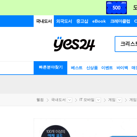
국내도서
외국도서
중고샵
eBook
크레마클럽
C
빠른분야찾기
베스트
신상품
이벤트
바이백
매
웰컴
국내도서
IT 모바일
게임
게임