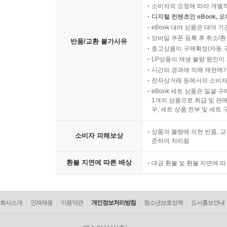
소비자의 요청에 따라 개별
디지털 컨텐츠인 eBook, 
eBook 대여 상품은 대여 기
모바일 쿠폰 등록 후 취소/환
반품/교환 불가사유
중고상품이 구매확정(자동 
LP상품의 재생 불량 원인이 기
시간의 경과에 의해 재판매가
전자상거래 등에서의 소비자
eBook 세트 상품은 일괄 
1개의 상품으로 취급 및 판매
우, 세트 상품 전부 및 세트
상품의 불량에 의한 반품, 교
소비자 피해보상
준하여 처리됨
환불 지연에 따른 배상
대금 환불 및 환불 지연에 
회사소개
인재채용
이용약관
개인정보처리방침
청소년보호정책
도서홍보안내