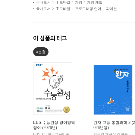
국내도서
IT 모바일
게임
게임 개발
국내도서
IT 모바일
프로그래밍 언어
파이썬
이 상품의 태그
#분철
EBS 수능완성 영어영역
완자 고등 통합과학 2 (2
영어 (2026년)
026년용)
EBS 저
한국교육방송공사
김은경,채규선,조향숙 등저
|