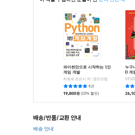
파이썬만으로 시작하는 1인
누구나
게임 개발
D 게
히로세 츠요시 저
영진닷컴
STUD
|
6건
19,800
원
(10% 할인)
26,1
배송/반품/교환 안내
배송 안내