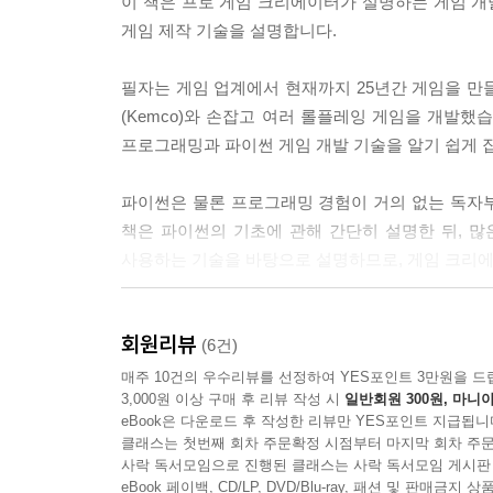
이 책은 프로 게임 크리에이터가 설명하는 게임 
Lesson 11-5 전투 신 만들기 1 279
트폰에 와서도 여러 로그라이크 게임이 출시된 것으로
게임 제작 기술을 설명합니다.
Lesson 11-6 전투 신 만들기 2 285
---p.257
Lesson 11-7 전투 신 만들기 3 289
필자는 게임 업계에서 현재까지 25년간 게임을 만들고
COLUMN 게임 화면 연출 295
예를 들어, 함정 길이나 통과할 수 있는 벽을 추가하
(Kemco)와 손잡고 여러 롤플레잉 게임을 개발했
이면 길, 1이면 보석 상자, 2이면 누에고치, 3이면
프로그래밍과 파이썬 게임 개발 기술을 알기 쉽게 
Chapter 12 본격 RPG 만들기! -후편- 299
이동하는 처리를 하도록 입력하면, 새로운 함정을 추가
Lesson 12-1 롤플레잉 게임 전체 이미지 300
파이썬은 물론 프로그래밍 경험이 거의 없는 독자
---p.331
Lesson 12-2 파일 다운로드 및 프로그램 실행 304
책은 파이썬의 기초에 관해 간단히 설명한 뒤, 
Lesson 12-3 프로그램 목록 308
사용하는 기술을 바탕으로 설명하므로, 게임 크리에
Lesson 12-4 프로그램 설명 323
COLUMN 파이썬에서의 파일 처리 332
게임은 플레이하는 것뿐만 아니라 만드는 것도 즐거
회원리뷰
이해하기 쉬운 프로그램들을 준비했습니다. 또한, 
(6건)
Chapter 13 객체지향 프로그래밍 335
도움이 되었으면 좋겠습니다.
매주 10건의 우수리뷰를 선정하여 YES포인트 3만원을 드
Lesson 13-1 객체지향 프로그래밍이란? 336
3,000원 이상 구매 후 리뷰 작성 시
일반회원 300원, 마니아
---「머리말」중에서
Lesson 13-2 클래스와 객체 339
eBook은 다운로드 후 작성한 리뷰만 YES포인트 지급됩니
Lesson 13-3 tkinter를 사용한 객체지향 344
클래스는 첫번째 회차 주문확정 시점부터 마지막 회차 주문
사락 독서모임으로 진행된 클래스는 사락 독서모임 게시판
Lesson 13-4 객체지향 프로그래밍 심화 352
eBook 페이백, CD/LP, DVD/Blu-ray, 패션 및 판매금