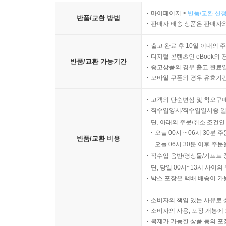
마이페이지 >
반품/교환 신청
반품/교환 방법
판매자 배송 상품은 판매자와
출고 완료 후 10일 이내의 
디지털 콘텐츠인 eBook의 
반품/교환 가능기간
중고상품의 경우 출고 완료일
모바일 쿠폰의 경우 유효기간(
고객의 단순변심 및 착오구
직수입양서/직수입일서중 일
단, 아래의 주문/취소 조건인
오늘 00시 ~ 06시 30분 
반품/교환 비용
오늘 06시 30분 이후 주문
직수입 음반/영상물/기프트 
단, 당일 00시~13시 사이
박스 포장은 택배 배송이 가
소비자의 책임 있는 사유로 
소비자의 사용, 포장 개봉에 
복제가 가능한 상품 등의 포장을 