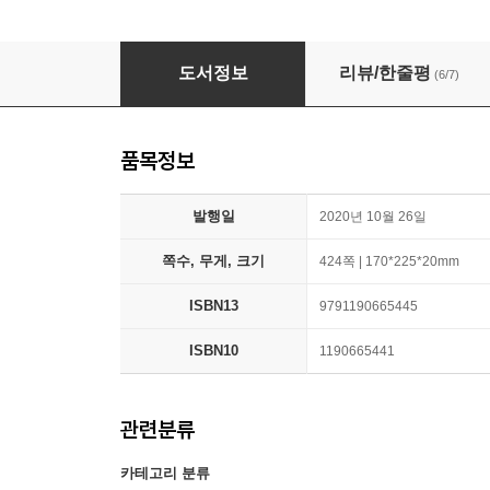
파이썬으로 배우는 게임 개발 입문편
도서정보
리뷰/한줄평
(6/7)
품목정보
발행일
2020년 10월 26일
쪽수, 무게, 크기
424쪽 | 170*225*20mm
ISBN13
9791190665445
ISBN10
1190665441
관련분류
카테고리 분류