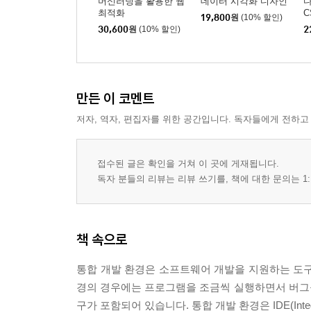
머신러닝을 활용한 웹
데이터 시각화 디자인
최적화
C
Lesson 8-4 미로 데이터 정의하기 154
19,800
원
(10% 할인)
30,600
원
(10% 할인)
2
Lesson 8-5 2차원 화면 게임 개발 기초 159
COLUMN 게임 소프트웨어를 완성하기까지 162
Lesson 8-6 게임 완성하기 164
COLUMN 디지털 사진 액자 만들기 172
만든 이 코멘트
저자, 역자, 편집자를 위한 공간입니다. 독자들에게 전하고
Chapter 9 블록 낙하 게임 만들기! 175
Lesson 9-1 게임 사양 고려하기 176
Lesson 9-2 마우스 입력 조합하기 179
접수된 글은 확인을 거쳐 이 곳에 게재됩니다.
Lesson 9-3 게임용 커서 표시하기 182
독자 분들의 리뷰는 리뷰 쓰기를, 책에 대한 문의는 1:
Lesson 9-4 위치 데이터 관리하기 185
Lesson 9-5 블록 낙하 알고리즘 188
Lesson 9-6 클릭해서 블록 떨어뜨리기 191
책 속으로
Lesson 9-7 블록 모임 판정 알고리즘 195
Lesson 9-8 올바른 알고리즘 조합하기 202
통합 개발 환경은 소프트웨어 개발을 지원하는 도구
Lesson 9-9 타이틀 화면과 게임 오버 화면 207
경의 경우에는 프로그램을 조금씩 실행하면서 버그
Lesson 9-10 블록 낙하 게임 완성 216
구가 포함되어 있습니다. 통합 개발 환경은 IDE(Integrat