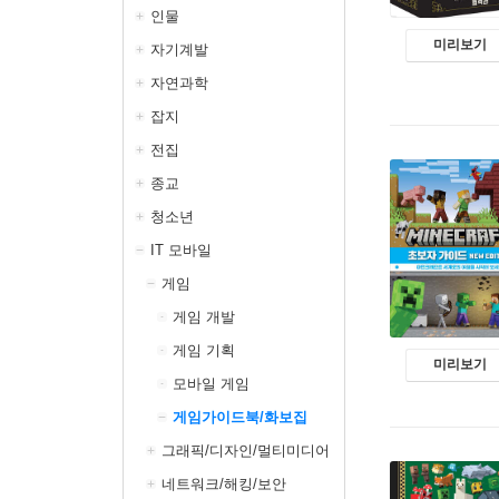
인물
미리보기
자기계발
자연과학
잡지
전집
종교
청소년
IT 모바일
게임
게임 개발
게임 기획
미리보기
모바일 게임
게임가이드북/화보집
그래픽/디자인/멀티미디어
네트워크/해킹/보안