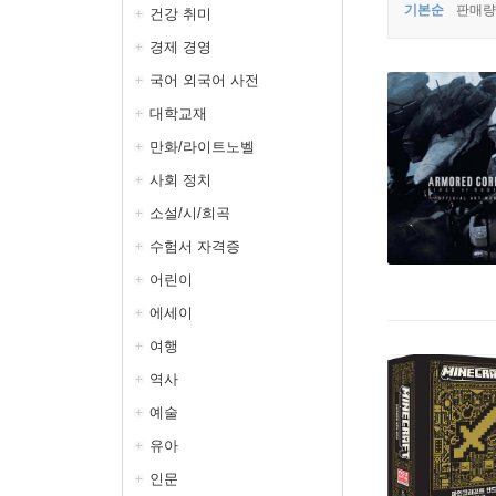
기본순
판매량
건강 취미
경제 경영
국어 외국어 사전
대학교재
만화/라이트노벨
사회 정치
소설/시/희곡
수험서 자격증
어린이
에세이
여행
역사
예술
유아
인문