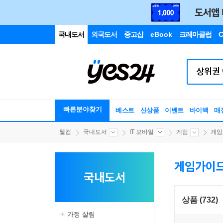
국내도서
외국도서
중고샵
eBook
크레마클럽
C
빠른분야찾기
베스트
신상품
이벤트
바이백
매
웰컴
국내도서
IT 모바일
게임
게임
게임가이
국내도서
상품 (732)
가정 살림