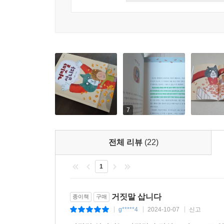
종종 올치 씨를 만나 거짓말을 팔아 본 저는 이제야
있다가 ‘옳지, 잘되었다!’ 하면서 달려오기 때문이
일이에요. 거짓말 장사꾼이니까요.
---「저자의 말」중에서
7
전체 리뷰
(22)
1
거짓말 삽니다
종이책
구매
g*****4
2024-10-07
신고
|
|
|