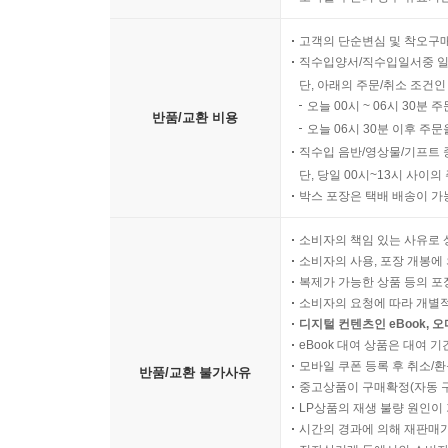
고객의 단순변심 및 착오구
직수입양서/직수입일서중 일
단, 아래의 주문/취소 조건인
오늘 00시 ~ 06시 30분 
반품/교환 비용
오늘 06시 30분 이후 주문
직수입 음반/영상물/기프트 
단, 당일 00시~13시 사이
박스 포장은 택배 배송이 가
소비자의 책임 있는 사유로 
소비자의 사용, 포장 개봉에 
복제가 가능한 상품 등의 포장을 
소비자의 요청에 따라 개별
디지털 컨텐츠인 eBook, 
eBook 대여 상품은 대여 기
모바일 쿠폰 등록 후 취소/환
반품/교환 불가사유
중고상품이 구매확정(자동 
LP상품의 재생 불량 원인이 기
시간의 경과에 의해 재판매가