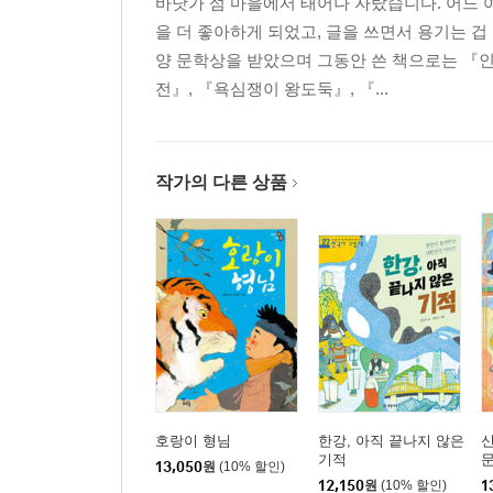
바닷가 섬 마을에서 태어나 자랐습니다. 어느 
을 더 좋아하게 되었고, 글을 쓰면서 용기는 
양 문학상을 받았으며 그동안 쓴 책으로는 『인
전』, 『욕심쟁이 왕도둑』, 『...
작가의 다른 상품
호랑이 형님
한강, 아직 끝나지 않은
신
기적
13,050
원
(10% 할인)
12,150
원
(10% 할인)
1