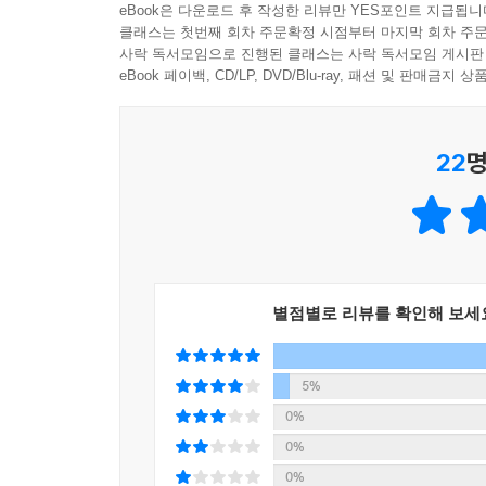
eBook은 다운로드 후 작성한 리뷰만 YES포인트 지급됩니
코인의 능력을 맛본 민우는 이제, 해치 씨가 원
클래스는 첫번째 회차 주문확정 시점부터 마지막 회차 주문
혼란스럽기만 합니다. 어른들은 거짓말은 무조건 
사락 독서모임으로 진행된 클래스는 사락 독서모임 게시판
새하얀 거짓말 정도였으니까요. 해치 씨가 원하는 
eBook 페이백, CD/LP, DVD/Blu-ray, 패션 및 판매금
하는 거짓말이 무엇일까 고민하던 민우는 번뜩 좋은 
22
명
거짓말의 값은 거짓말!
해치 씨는 민우의 “난 절대 거짓말을 하지 않아요.
이때 또 다른 고양이가 민우 앞에 나타나요. 바로 
거짓말에는 언제나 책임이 뒤따른다는 것을 알게 되
감찰부원 해치 씨를 만난 민우는 과연 거래를 무사히
별점별로 리뷰를 확인해 보세
어떤 거짓말이 좋은 거짓말일까요? 또 거짓말은 사
거짓말은 항상 처음보다 큰 대가를 불러들인다는 
5%
잘못되어 가고 있거나, 일이 걷잡을 수 없이 돌아가
0%
지면 되는 것이에요. 이 책 속 해치 씨와 민우가 여
0%
0%