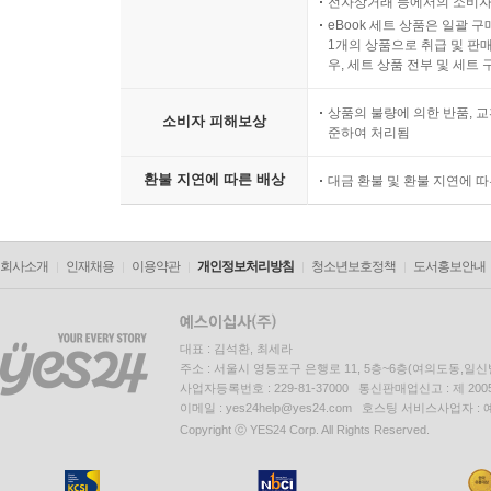
전자상거래 등에서의 소비자
eBook 세트 상품은 일괄 
1개의 상품으로 취급 및 판매
우, 세트 상품 전부 및 세트
상품의 불량에 의한 반품, 교
소비자 피해보상
준하여 처리됨
환불 지연에 따른 배상
대금 환불 및 환불 지연에 
회사소개
인재채용
이용약관
개인정보처리방침
청소년보호정책
도서홍보안내
대표 : 김석환, 최세라
주소 : 서울시 영등포구 은행로 11, 5층~6층(여의도동,일신
사업자등록번호 : 229-81-37000 통신판매업신고 : 제 200
이메일 : yes24help@yes24.com 호스팅 서비스사업자 :
Copyright ⓒ YES24 Corp. All Rights Reserved.