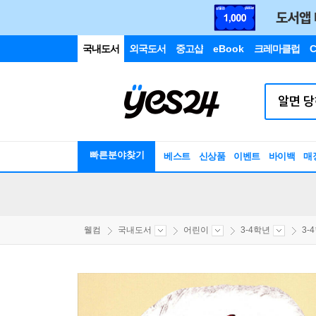
국내도서
외국도서
중고샵
eBook
크레마클럽
C
빠른분야찾기
베스트
신상품
이벤트
바이백
매
웰컴
국내도서
어린이
3-4학년
3-