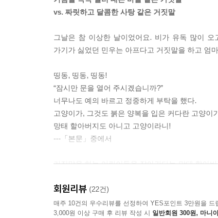
vs. 짜릿하고 달콤한 사탕 같은 거짓말
그날은 참 이상한 날이었어요. 비가 유독 많이 
가기가 싫었던 민우는 아프다고 거짓말을 하고 엄마 
띵동, 띵동, 띵동!
“잠시만 문을 열어 주시겠습니까?”
너무나도 예의 바르고 정중하게 부탁을 했다.
고양이가, 그것도 붉은 양복을 입은 커다란 고양이가
망태 할아버지도 아니고 고양이라니!
---「본문」중에서
거짓말을 하는 어린이들을 잡아간다는 망태 할아버
올치 씨가 말이에요. 올치 씨는 민우의 거짓말을 사
회원리뷰
남기고 떠납니다. 올치 씨가 주고 간 코인은 민우
(22건)
100점짜리 시험지로 바꿔 엄마 아빠 기분을 좋게 만
매주 10건의 우수리뷰를 선정하여 YES포인트 3만원을 드
3,000원 이상 구매 후 리뷰 작성 시
일반회원 300원, 마니아