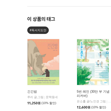
이 상품의 태그
#독서지도안
긴긴밤
5번 레인 (30만 부 기념
리커버)
루리 글,그림
문학동네
|
은소홀 글/노인경 그림
문
|
11,250
원
(10% 할인)
12,600
원
(10% 할인)