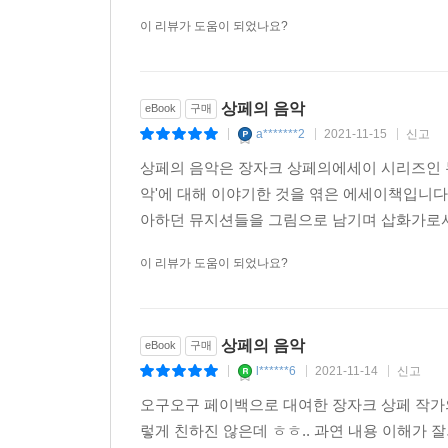
이 리뷰가 도움이 되었나요?
상페의 음악
eBook
구매
a*******2
2021-11-15
신고
|
|
|
상페의 음악은 장자크 상페의에세이 시리즈인 
악'에 대해 이야기한 것을 엮은 에세이책입니다
아하던 뮤지션들을 그림으로 남기며 삽화가로서의
이 리뷰가 도움이 되었나요?
상페의 음악
eBook
구매
l******6
2021-11-14
신고
|
|
|
오구오구 페이백으로 대여한 장자크 상페 작가
렇게 친하진 않은데 ㅎㅎ.. 과연 내용 이해가