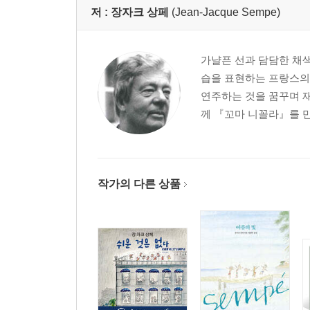
저 :
장자크 상페
(Jean-Jacque Sempe)
가냘픈 선과 담담한 채
습을 표현하는 프랑스의 
연주하는 것을 꿈꾸며 재
께 『꼬마 니꼴라』를 만
작가의 다른 상품