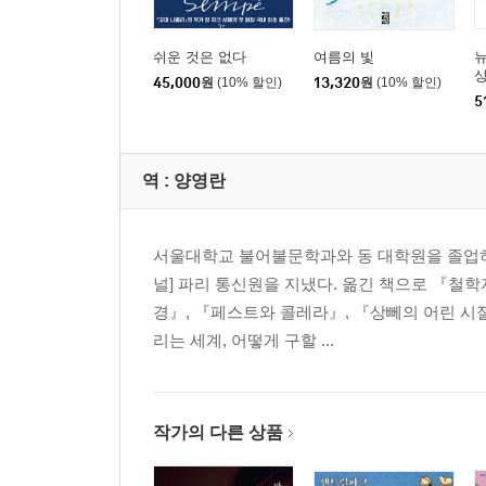
쉬운 것은 없다
여름의 빛
뉴
45,000
원
(10% 할인)
13,320
원
(10% 할인)
5
역 :
양영란
서울대학교 불어불문학과와 동 대학원을 졸업하고
널] 파리 통신원을 지냈다. 옮긴 책으로 『철
경』, 『페스트와 콜레라』, 『상뻬의 어린 시
리는 세계, 어떻게 구할 ...
작가의 다른 상품