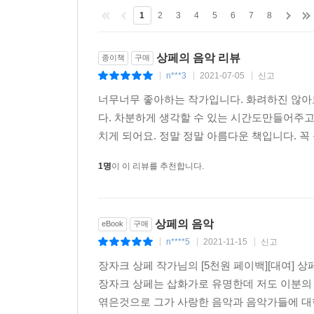
1
2
3
4
5
6
7
8
상페의 음악 리뷰
종이책
구매
n***3
2021-07-05
신고
|
|
|
너무너무 좋아하는 작가입니다. 화려하진 않아
다. 차분하게 생각할 수 있는 시간도만들어주고요
치게 되어요. 정말 정말 아름다운 책입니다. 
1명
이 이 리뷰를 추천합니다.
상페의 음악
eBook
구매
n****5
2021-11-15
신고
|
|
|
장자크 상페 작가님의 [5천원 페이백][대여] 
장자크 상페는 삽화가로 유명한데 저도 이분의
엮은것으로 그가 사랑한 음악과 음악가들에 대한