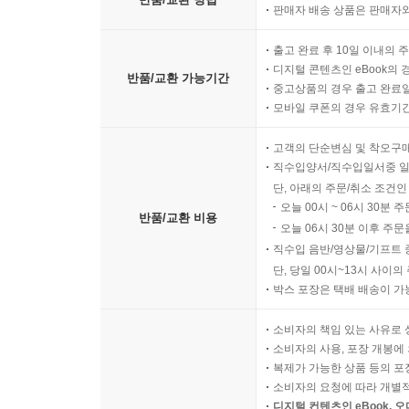
판매자 배송 상품은 판매자와
출고 완료 후 10일 이내의 
디지털 콘텐츠인 eBook의 
반품/교환 가능기간
중고상품의 경우 출고 완료일
모바일 쿠폰의 경우 유효기간(
고객의 단순변심 및 착오구
직수입양서/직수입일서중 일
단, 아래의 주문/취소 조건인
오늘 00시 ~ 06시 30분 
반품/교환 비용
오늘 06시 30분 이후 주문
직수입 음반/영상물/기프트 
단, 당일 00시~13시 사이
박스 포장은 택배 배송이 가
소비자의 책임 있는 사유로 
소비자의 사용, 포장 개봉에 
복제가 가능한 상품 등의 포장을 
소비자의 요청에 따라 개별
디지털 컨텐츠인 eBook, 