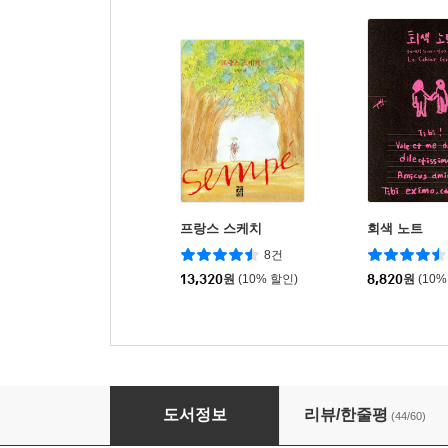
프랑스 스케치
회색 노트
8건
13,320
원
(10% 할인)
8,820
원
(10%
상페의 음악
도서정보
리뷰/한줄평
(44/60)