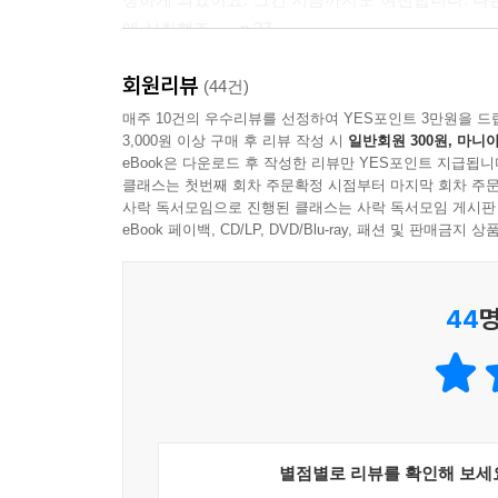
에 심취했죠. --- p.37
회원리뷰
내 삶을 구원해 준 건 음악입니다. 음악이 아니었다면 
(44건)
매주 10건의 우수리뷰를 선정하여 YES포인트 3만원을 드
3,000원 이상 구매 후 리뷰 작성 시
일반회원 300원, 마니아
내가 알기로, 이 말이 사실이었으면 좋겠는데, 내
eBook은 다운로드 후 작성한 리뷰만 YES포인트 지급됩니
계와 같다고 말했습니다. 난 그가 정말로 이렇게 말
클래스는 첫번째 회차 주문확정 시점부터 마지막 회차 주문
요! --- p.100
사락 독서모임으로 진행된 클래스는 사락 독서모임 게시판
eBook 페이백, CD/LP, DVD/Blu-ray, 패션 및 판매금
오랫동안 나는 내가 음악가들을 흠모한다고 주장해
다. 음악이 없다면, 음악가들도 없지 않습니까! --- p.
44
명
나는 뭐든 시도해 보는 사람들에 대해 크나큰 애정
믿는 신사, 쩔쩔매며 악보를 읽어 가는 어린 소녀, 
--- p.154
별점별로 리뷰를 확인해 보세