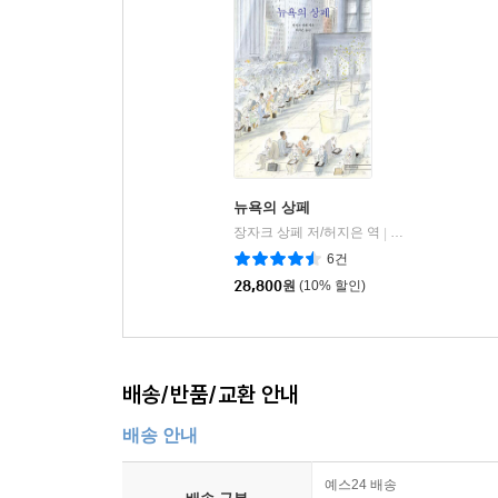
뉴욕의 상페
장자크 상페 저/허지은 역
미메시스
|
6건
28,800
원
(10% 할인)
배송/반품/교환 안내
배송 안내
예스24 배송