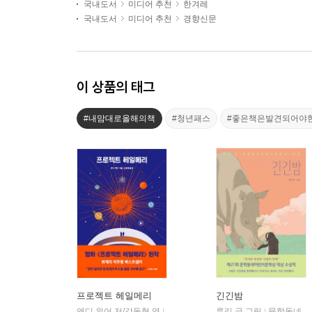
국내도서
미디어 추천
한겨레
국내도서
미디어 추천
경향신문
이 상품의 태그
#내맘대로올해의책
#청년패스
#좋은책은발견되어야
프로젝트 헤일메리
긴긴밤
앤디 위어 저/강동혁 역
알에이치코리아(RHK)
루리 글,그림
문학동네