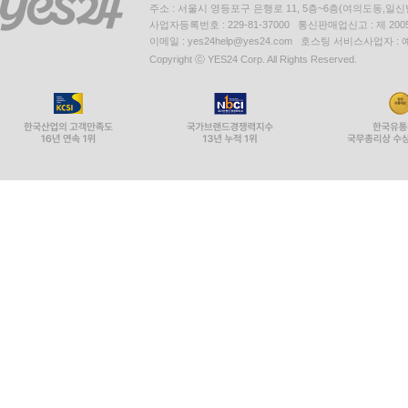
주소 : 서울시 영등포구 은행로 11, 5층~6층(여의도동,일신
사업자등록번호 : 229-81-37000 통신판매업신고 : 제 200
이메일 : yes24help@yes24.com 호스팅 서비스사업자 :
Copyright ⓒ YES24 Corp. All Rights Reserved.