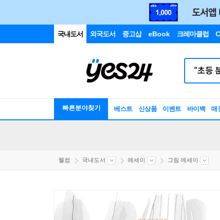
국내도서
외국도서
중고샵
eBook
크레마클럽
C
빠른분야찾기
베스트
신상품
이벤트
바이백
매
웰컴
국내도서
에세이
그림 에세이