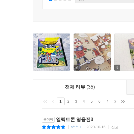
3
9
전체 리뷰
(35)
1
2
3
4
5
6
7
일렉트론 영웅전3
종이책
s****u
2020-10-16
신고
|
|
|