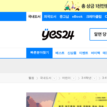
국내도서
외국도서
중고샵
eBook
크레마클럽
C
빠른분야찾기
베스트
신상품
이벤트
바이백
매
웰컴
국내도서
어린이
3-4학년
3-