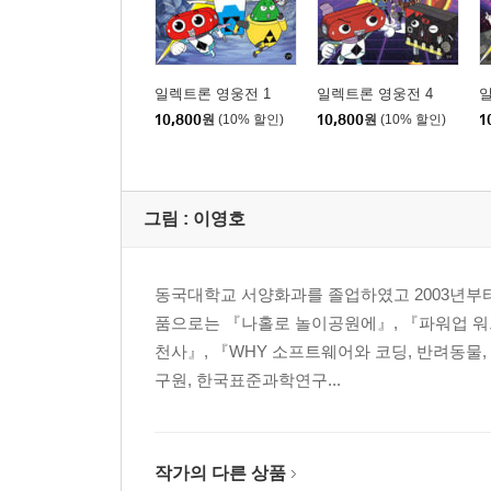
일렉트론 영웅전 1
일렉트론 영웅전 4
일
10,800
원
(10% 할인)
10,800
원
(10% 할인)
1
그림 :
이영호
동국대학교 서양화과를 졸업하였고 2003년부터 
품으로는 『나홀로 놀이공원에』, 『파워업 워
천사』, 『WHY 소프트웨어와 코딩, 반려동물,
구원, 한국표준과학연구...
작가의 다른 상품