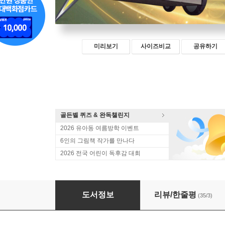
미리보기
사이즈비교
공유하기
골든벨 퀴즈 & 완독챌린지
2026 유아동 여름방학 이벤트
6인의 그림책 작가를 만나다
2026 전국 어린이 독후감 대회
일렉트론 영웅전 3
도서정보
리뷰/한줄평
(35/3)