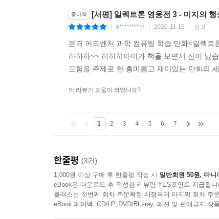
[서평] 일렉트론 영웅전 3 - 미지의 행
종이책
e*********n
2020-11-16
신고
|
|
|
본격 어드벤처 과학 컴퓨팅 학습 만화<일렉트론
하하하~~ 히히히아이가 책을 보면서 신이 났습
모험을 주제로 한 흥미롭고 재미있는 만화의 세계
이 리뷰가 도움이 되었나요?
1
2
3
4
5
6
7
한줄평
(3건)
1,000원 이상 구매 후 한줄평 작성 시
일반회원 50원, 마니
eBook은 다운로드 후 작성한 리뷰만 YES포인트 지급됩니
클래스는 첫번째 회차 주문확정 시점부터 마지막 회차 주문
eBook 페이백, CD/LP, DVD/Blu-ray, 패션 및 판매금