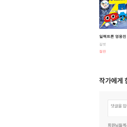
일렉트론 영웅전 
길벗
절판
작가에게 
회원님들께