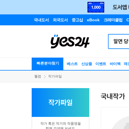
국내도서
외국도서
중고샵
eBook
크레마클럽
C
빠른분야찾기
베스트
신상품
이벤트
바이백
매
웰컴
작가파일
국내작가
작가파일
작가 혹은 작가와 작품명을
함께 검색해 보세요.