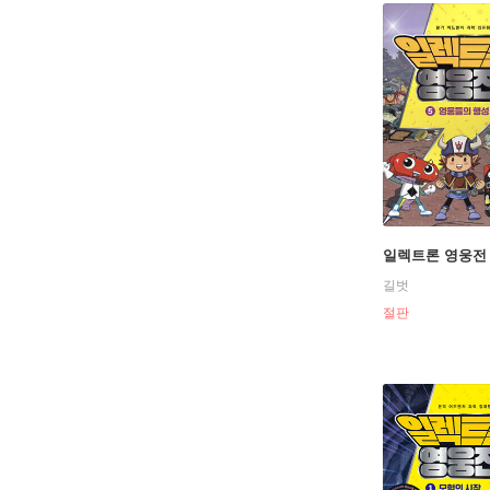
일렉트론 영웅전 
길벗
절판