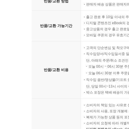
반품/교환 방법
판매자 배송 상품은 판매자와
출고 완료 후 10일 이내의 
디지털 콘텐츠인 eBook의 
반품/교환 가능기간
중고상품의 경우 출고 완료일
모바일 쿠폰의 경우 유효기간(
고객의 단순변심 및 착오구
직수입양서/직수입일서중 일
단, 아래의 주문/취소 조건인
오늘 00시 ~ 06시 30분 
반품/교환 비용
오늘 06시 30분 이후 주문
직수입 음반/영상물/기프트 
단, 당일 00시~13시 사이
박스 포장은 택배 배송이 가
소비자의 책임 있는 사유로 
소비자의 사용, 포장 개봉에 
복제가 가능한 상품 등의 포장을 
소비자의 요청에 따라 개별