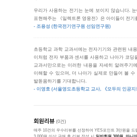
우리가 사용하는 전기는 눈에 보이지 않습니다. 
코딩의 기초 원리를 쉽게 배워요!
표현해주는 《일렉트론 영웅전》은 아이들이 전기를 
코딩은 4차산업혁명 시대를 살아가는 우리 아이들이
- 조용성 (한국전기연구원 선임연구원)
단순히 만화를 읽는 것이 아니라, 전기, 전자 등
한국전기연구원의 꼼꼼한 감수를 거쳤습니다.
초등학교 과학 교과서에는 전자기기와 관련된 내용
실험 키트로 손쉽게 실험할 수 있어요!
이처럼 전자 부품과 센서를 사용하고 나아가 코딩
초등학생이 다루기 어려운 납땜이나 집게, 브레드보드
교과서만으로는 이러한 내용을 자세히 알려주기에
아이들이 지속적으로 호기심과 재미를 느낄 수 있습
이해할 수 있으며, 더 나아가 실제로 만들어 볼 
※ 실험 키트는 소킷(www.sokit.co.kr)에서 별도
발돋움하기를 기대합니다.
- 이영호 (서울영도초등학교 교사, 《모두의 인공지능
교과 연계표
[과학] 초등 5~6학년 ‘전기의 이용’, 중등 1~3학년 ‘
[실과&정보] 초등 5~6학년 ‘소프트웨어와 프로그래밍’
회원리뷰
(0건)
매주 10건의 우수리뷰를 선정하여 YES포인트 3만원을 드
3,000원 이상 구매 후 리뷰 작성 시
일반회원 300원, 마니아