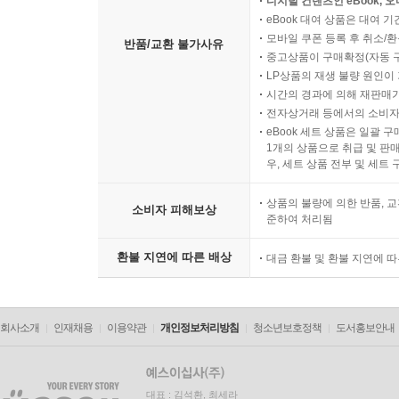
디지털 컨텐츠인 eBook, 
eBook 대여 상품은 대여 기
모바일 쿠폰 등록 후 취소/환
반품/교환 불가사유
중고상품이 구매확정(자동 
LP상품의 재생 불량 원인이 기
시간의 경과에 의해 재판매가
전자상거래 등에서의 소비자
eBook 세트 상품은 일괄 
1개의 상품으로 취급 및 판매
우, 세트 상품 전부 및 세트
상품의 불량에 의한 반품, 교
소비자 피해보상
준하여 처리됨
환불 지연에 따른 배상
대금 환불 및 환불 지연에 
회사소개
인재채용
이용약관
개인정보처리방침
청소년보호정책
도서홍보안내
대표 : 김석환, 최세라