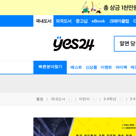
국내도서
외국도서
중고샵
eBook
크레마클럽
C
빠른분야찾기
베스트
신상품
이벤트
바이백
매
웰컴
국내도서
어린이
3-4학년
3-