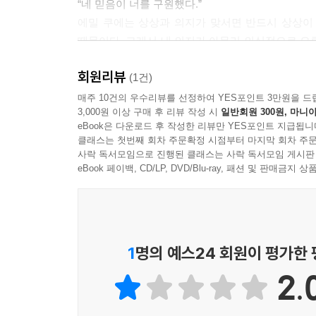
“네 믿음이 너를 구원했다.”
에밀 쿠에는 상상과 의지가 맞서면 반드시 상상이
때문이다. 그래서 내 의지가 아무리 의식적으로 오른
상상이 이끄는 대로 왼쪽으로 가게 된다는 것이다. 
회원리뷰
에밀 쿠에의 이론은 현대의 심리학자나 정신의
(1건)
‘자동적으로 일어나는 생각을 감독할 줄 모르면 
매주 10건의 우수리뷰를 선정하여 YES포인트 3만원을 드
3,000원 이상 구매 후 리뷰 작성 시
일반회원 300원, 마니아
사람들이 자신의 감옥에 갇혀 살고 있다’고 말한다
eBook은 다운로드 후 작성한 리뷰만 YES포인트 지급됩니
만다고 역설한다. 자동적으로 일어나는 생각이
클래스는 첫번째 회차 주문확정 시점부터 마지막 회차 주문
정신의학자들은 무의식과 의식의 흐름 등이 우리 삶
사락 독서모임으로 진행된 클래스는 사락 독서모임 게시판
의식적 자아가 무대 위에 올라선 배우라고 한다면 
eBook 페이백, CD/LP, DVD/Blu-ray, 패션 및 판매금
생각하고 활동하지 않으면 강력한 목소리를 가진 무
생각에 지면 결국 무의식이 의식을 지배하게 되는 
오늘날은 이런 이론들이 받아들여져서 마음이나 뇌
통제하기 등의 훈련을 하면 인생이 달라진다고 말한
1
명의 예스24 회원이 평가한
있는 것이다.
2.
에밀 쿠에의 권유는 이들과 비슷한 듯 하면서도 
길들여 자신이 원하는 바를 성취하라는 것이다. 의