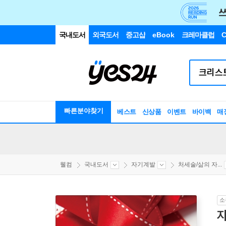
국내도서
외국도서
중고샵
eBook
크레마클럽
C
빠른분야찾기
베스트
신상품
이벤트
바이백
매
웰컴
국내도서
자기계발
처세술/삶의 자...
소