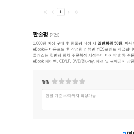
반복하면 무의식은 자신을 아주 나약한 존재로 인식
1
의식적으로 노력하지 말고 상상하라는 것은 물리적
것이다. ‘나는 날마다, 모든 면에서, 점점 더 좋아
결국 중요한 것은 자기 자신 속에 숨겨진 힘을 믿는
한줄평
(2건)
지나지 않는다. 자기암시는 그 힘을 끌어내는 하
1,000원 이상 구매 후 한줄평 작성 시
일반회원 50원, 마니
확인하는 것일 뿐 새로운 것도, 특별한 것도 아니다.
eBook은 다운로드 후 작성한 리뷰만 YES포인트 지급됩니
다음의 아주 오래된 인도 신화는 바로 그 점을 잘 
클래스는 첫번째 회차 주문확정 시점부터 마지막 회차 주문
어느 날 천상에서 신들의 회의가 열렸다. 인간들의 
eBook 페이백, CD/LP, DVD/Blu-ray, 패션 및 판매금
신들이 자신의 형상대로 만들어낸 인간은 감히 신
두뇌와 능력은 점점 똑똑해지고 강해져서 어느새 신
평점
인간의 손에 들어간다면 인간들은 신과 같은 무소불
했다. 그러나 아무리 높은 하늘 위라도 아무리 깊
한글 기준 50자까지 작성가능
고민을 거듭했다. 세상 어디에도 인간의 눈을 피해 
회심의 미소를 지었다. 절대로 인간들이 찾지 못할
신들이 찾아낸 신비한 장소, 그곳은 바로 인간의 