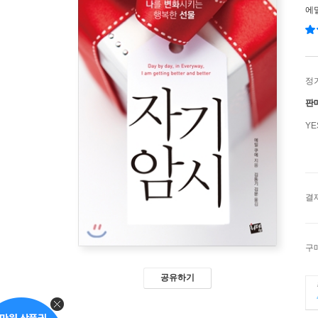
에
정
판
Y
결
구
공유하기