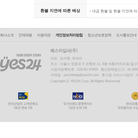
환불 지연에 따른 배상
대금 환불 및 환불 지연에 
회사소개
인재채용
이용약관
개인정보처리방침
청소년보호정책
도서홍보안내
대표 : 김석환, 최세라
주소 : 서울시 영등포구 은행로 11, 5층~6층(여의도동,일신
사업자등록번호 : 229-81-37000 통신판매업신고 : 제 200
이메일 : yes24help@yes24.com 호스팅 서비스사업자 :
Copyright ⓒ YES24 Corp. All Rights Reserved.