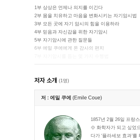
1부 상상은 언제나 의지를 이긴다
2부 몸을 치유하고 마음을 변화시키는 자기암시법
3부 모든 곳에 자기 암시의 힘을 이용하라
4부 믿음과 자신감을 위한 자기암시
5부 자기암시에 관한 질문들
6부 에밀 쿠에에게 온 감사의 편지
7부 자기암시를 돕는 몇 가지 수행법
에밀 쿠에의 격언
저자 소개
에밀 쿠에 연보
(1명)
저 :
에밀 쿠에
(Emile Coue)
1857년 2월 26일 
수 화학자가 되고 싶었으
다가 ‘플라세보 효과’를