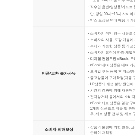
오늘 06시 30분 이후 주문
직수입 음반/영상물/기프트 
단, 당일 00시~13시 사이
박스 포장은 택배 배송이 가
소비자의 책임 있는 사유로 
소비자의 사용, 포장 개봉에 
복제가 가능한 상품 등의 포장을 
소비자의 요청에 따라 개별
디지털 컨텐츠인 eBook, 
eBook 대여 상품은 대여 기
모바일 쿠폰 등록 후 취소/환
반품/교환 불가사유
중고상품이 구매확정(자동 
LP상품의 재생 불량 원인이 기
시간의 경과에 의해 재판매가
전자상거래 등에서의 소비자
eBook 세트 상품은 일괄 
1개의 상품으로 취급 및 판매
우, 세트 상품 전부 및 세트
상품의 불량에 의한 반품, 교
소비자 피해보상
준하여 처리됨