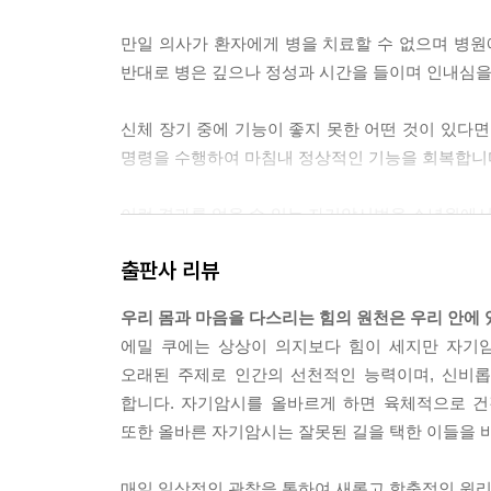
예의 바르고 친절한 자녀로 성장시키라 _ 267
성공한다는 확고한 생각으로
만일 의사가 환자에게 병을 치료할 수 없으며 병원
인생을 시작하도록 가르쳐라 _ 269
반대로 병은 깊으나 정성과 시간을 들이며 인내심을 가지
아이의 결점을 없애고
바람직한 품성을 일깨워 주는 암시법 _ 272
신체 장기 중에 기능이 좋지 못한 어떤 것이 있다면
명령을 수행하여 마침내 정상적인 기능을 회복합니다. -
제10부 자기암시를 발전시키는 에밀 쿠에의 격언
자기암시를 발전시키는 격언 _ 286
이런 결과를 얻을 수 있는 자기암시법을 소년원에
자기암시법을 행하면 50% 이상이 교화될 수 있다
출판사 리뷰
요? --- p.72
우리 몸과 마음을 다스리는 힘의 원천은 우리 안에 
병이 치료된 사례를 보면 명확하게 자기암시의 효과
에밀 쿠에는 상상이 의지보다 힘이 세지만 자기
로, 대표적인 몇 가지를 들도록 하겠습니다. --- p.77
오래된 주제로 인간의 선천적인 능력이며, 신비롭
합니다. 자기암시를 올바르게 하면 육체적으로 건
자기암시로 사람들을 치료하고 연구한 결과에 따르면
또한 올바른 자기암시는 잘못된 길을 택한 이들을 바
암시를 하는 것이 가장 효과가 좋은 것으로 나타났다고 합
매일 일상적인 관찰을 통하여 새롭고 함축적인 원리