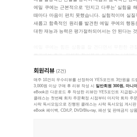
사람의 마음 안에는 무한한 힘이 내재되어 있습니다.
에밀 쿠에는 근본적으로 ‘만지고 다루는’ 실험을
상상은 고삐를 채우지 않은 말과 같습니다. 그런 말
때마다 마음이 편치 못했습니다. 실험적이며 실질
를 갖추고 몰면 당신이 가고자 하는 방향으로 달려갈 것입
새롭고 함축적인 원리를 발견한 에밀 쿠에의 행동
대한 재능과 능력은 평가절하되어서는 안 된다는 것
무엇보다도 스스로 만들어 내고 촉진시키는 모든 고통
여해 주신 그 어떤 은혜와 혜택도 거절하지 않게 되
에밀 쿠에는 힘든 상황을 잘 견디면서 무한한 관
야 합니다.
플라세보 효과, 무해한 합성물로 치료하는 난치병
어린 시절부터 그의 마음에 새겨졌고, 후에 그가 무
--- p.139
회원리뷰
(2건)
[자기암시]의 저자인 에밀 쿠에는 ‘자기암시’라는
매주 10건의 우수리뷰를 선정하여 YES포인트 3만원을 드
3,000원 이상 구매 후 리뷰 작성 시
일반회원 300원, 마니아
다니며 강연과 치료에 힘썼습니다. 그는 자기
eBook은 다운로드 후 작성한 리뷰만 YES포인트 지급됩니
심리학자들에게까지 커다란 영향을 끼쳤습니다.
클래스는 첫번째 회차 주문확정 시점부터 마지막 회차 주문
사락 독서모임으로 진행된 클래스는 사락 독서모임 게시판
에밀 쿠에는 또 질병으로 고통받는 사람들뿐 아니
eBook 페이백, CD/LP, DVD/Blu-ray, 패션 및 판매금
다음은 부모와 교사가 아이를 지도할 때 도움이 되
있기 때문에 특히 에밀 쿠에의 자기암시에 대한 지식