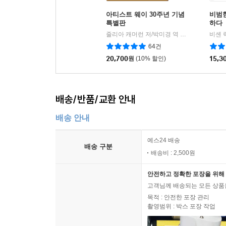
아티스트 웨이 30주년 기념
비범
특별판
하다
줄리아 캐머런 저/박미경 역
위즈덤하우스
비셴 
|
64건
20,700
원
(10% 할인)
15,3
배송/반품/교환 안내
배송 안내
예스24 배송
배송 구분
배송비 : 2,500원
안전하고 정확한 포장을 위해 
고객님께 배송되는 모든 상품을
목적 : 안전한 포장 관리
촬영범위 : 박스 포장 작업