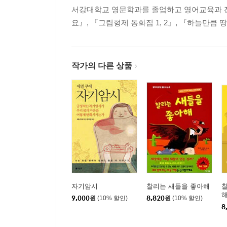
제6부 자신감을 위한 자기암시
서강대학교 영문학과를 졸업하고 영어교육과 전
긍정적으로 변화시키는 자기암시 _ 183
요』, 『그림형제 동화집 1, 2』, 『하늘만큼
제7부 질병을 치료하기 위한 자기암시
고통받는 환자들을 치료하는 자기암시 _ 203
작가의 다른 상품
폐 | 눈 | 신경 발작증 | 간 질환 | 심장 질환 | 뇌 장애,
증 | 신장, 방광 | 요통 | 우울증 | 혀의 종양 | 종기 | 
정맥염 | 탈장 | 이상 성장 | 건망증 | 좋지 않은 습관
증 | 슬픈 생각 | 밤에 오줌을 지리는 아이 | 발을 저
지고 재미있게 되는 학생 | 싫어하는 과목이 없어진 
것은 바로 나 자신 | 자기암시로 이룬 놀라운 일
제8부 자기암시 체험사례와 감사 편지
자기암시 체험사례 _ 229
자기암시
찰리는 새들을 좋아해
불안증을 이기고 높은 성적으로 합격 | 잘 걷게 되고
9,000
원
(10% 할인)
8,820
원
(10% 할인)
정맥류와 궤양이 나음 | 장 폐색증이 나음 | 천식 고
8
치료법 지지자 | 자궁 탈장 완치 | 천식 발작과 불면