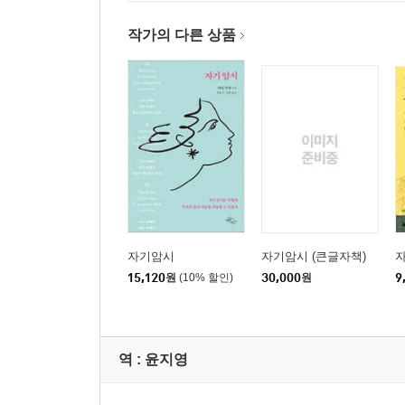
다리 | 말을 더듬는 증상 | 류머티즘 | 자궁염과 심한
작가의 다른 상품
티즘 통증 | 무릎 통증
자녀교육에 적용하는 자기암시 _ 103
제3부 내 안에 숨어 있는 기적
내 안의 기적 _ 107
버넷 프로뱅이 체험한 자기암시 _ 110
쿠에가 말하는 모든 사람들을 위한 자기암시 _ 116
제4부 환자에게 확신을 주는 자기암시
환자에게 확신을 주는 쿠에의 말 _ 129
자기암시
자기암시 (큰글자책)
환자들을 치유하는 자기암시 _ 141
15,120
원
(10% 할인)
30,000
원
9
제5부 환자의 마음에 확신을 주는 대화
스스로 병을 고치는 자기암시 _ 149
역 :
윤지영
자기암시 치료 강연 _ 162