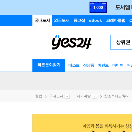
국내도서
외국도서
중고샵
eBook
크레마클럽
C
빠른분야찾기
베스트
신상품
이벤트
바이백
매
웰컴
국내도서
자기계발
창조적사고/두뇌..