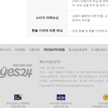
1개의 상품으로 취급 및 판매
우, 세트 상품 전부 및 세트
상품의 불량에 의한 반품, 교
소비자 피해보상
준하여 처리됨
환불 지연에 따른 배상
대금 환불 및 환불 지연에 
회사소개
인재채용
이용약관
개인정보처리방침
청소년보호정책
도서홍보안내
대표 : 김석환, 최세라
주소 : 서울시 영등포구 은행로 11, 5층~6층(여의도동,일신
사업자등록번호 : 229-81-37000 통신판매업신고 : 제 200
이메일 : yes24help@yes24.com 호스팅 서비스사업자 :
Copyright ⓒ YES24 Corp. All Rights Reserved.