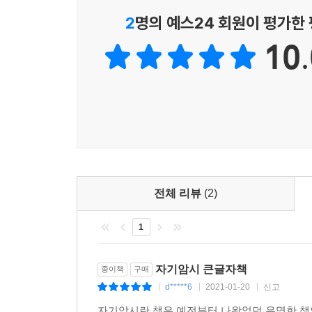
“아이들을 대할 때는 침착한 태도로 부드럽지만 확
2
명의 예스24 회원이 평가한
것입니다. 무엇보다 중요한 점은 잔인하고 혹독한
10.
되어 자기가 싫어하는 상대에게 잔인하게 해도 된다
스포츠 선수들에게도 에밀 쿠에의 자기암시는 매
경기에 악영향을 미칠 뿐입니다. 선수의 머릿속에
경험을 통해 밝혀진 사실입니다.
전체 리뷰
(2)
1
자기암시 큰글자책
종이책
구매
d*****6
2021-01-20
신고
|
|
|
자기암시란 책은 예전부터 나왔었던 유명한 책인