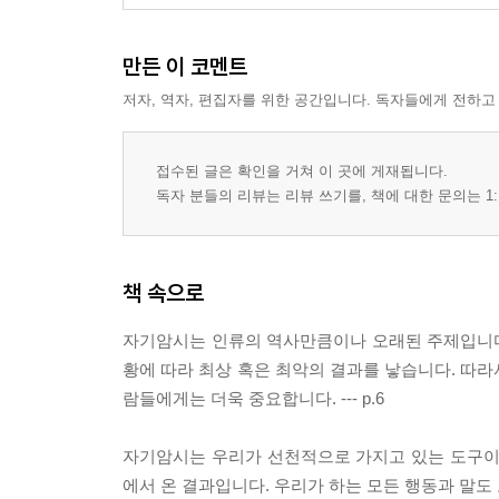
뇨병과 녹내장이 좋아짐 | 성적이 좋아지고 찬사를 받
가 늘어남 | 자기암시와 의지 훈련 | 자신을 다스리고
만든 이 코멘트
외상이 사라짐 | 자신감의 간편한 알약 | 의지의 힘을
과 자궁염이 좋아지고 종양이 작아짐 | 다리 절단 위
저자, 역자, 편집자를 위한 공간입니다. 독자들에게 전하고
신을 긍정적으로 변화시킴 | 간질 완치 | 자궁하수 완
아짐 | 신경 발작증 완치 | 류머티즘과 만성 기관지염 
접수된 글은 확인을 거쳐 이 곳에 게재됩니다.
만성피로 완치
독자 분들의 리뷰는 리뷰 쓰기를, 책에 대한 문의는 1:
삶을 완전히 바꾼 자기암시 _ 245
병원 치료보다 효과가 좋다 | 의욕이 넘치고 우울증과
혈 증상 멎고 만성 변비 완치 | 심장 질환 극복 | 
책 속으로
됨 | 자기암시로 더 이상 아프지 않다 | 10년간의 
전위 심장병과 간농양 완치 | 자기암시는 과학
자기암시는 인류의 역사만큼이나 오래된 주제입니다.
황에 따라 최상 혹은 최악의 결과를 낳습니다. 따라
제9부 교육에 효과가 탁월한 자기암시
람들에게는 더욱 중요합니다. --- p.6
교육자의 암시가 아이들에게 미치는 영향 _ 259
나쁜 암시를 불러일으키지 않도록 조심하라 _ 263
자기암시는 우리가 선천적으로 가지고 있는 도구이
보육자는 신중하게 선택하라 _ 265
에서 온 결과입니다. 우리가 하는 모든 행동과 말도 모