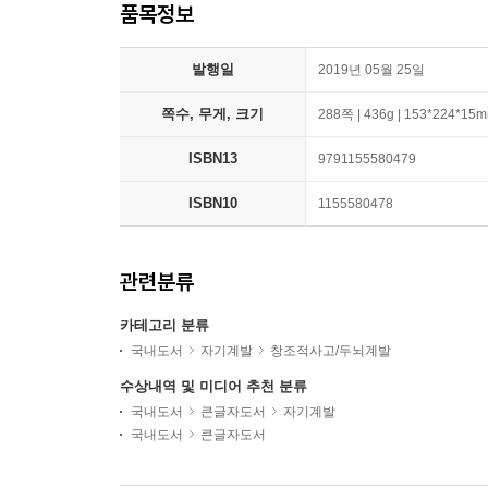
품목정보
발행일
2019년 05월 25일
쪽수, 무게, 크기
288쪽 | 436g | 153*224*15
ISBN13
9791155580479
ISBN10
1155580478
관련분류
카테고리 분류
국내도서
자기계발
창조적사고/두뇌계발
수상내역 및 미디어 추천 분류
국내도서
큰글자도서
자기계발
국내도서
큰글자도서