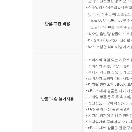
고객의 단순변심 및 착오구
직수입양서/직수입일서중 일
단, 아래의 주문/취소 조건인
오늘 00시 ~ 06시 30분 
반품/교환 비용
오늘 06시 30분 이후 주문
직수입 음반/영상물/기프트 
단, 당일 00시~13시 사이
박스 포장은 택배 배송이 가
소비자의 책임 있는 사유로 
소비자의 사용, 포장 개봉에 
복제가 가능한 상품 등의 포장을 
소비자의 요청에 따라 개별
디지털 컨텐츠인 eBook, 
eBook 대여 상품은 대여 기
모바일 쿠폰 등록 후 취소/환
반품/교환 불가사유
중고상품이 구매확정(자동 
LP상품의 재생 불량 원인이 기
시간의 경과에 의해 재판매가
전자상거래 등에서의 소비자
eBook 세트 상품은 일괄 