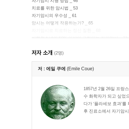
자기암시 시행 방법 _ 46
치료를 위한 암시법 _ 53
자기암시의 우수성 _ 61
암시는 어떻게 작용하는가? _ 65
자기암시로 치료하는 정신 질환 _ 68
비행청소년의 50% 이상이 교화되는 자기암시 _ 72
결론 - 방황하는 이들을 인도하는 자기암시 _ 74
저자 소개
(2명)
제2부 자기암시 치료 사례
자기암시로 병이 치료된 사례 _ 77
저 :
에밀 쿠에
(Emile Coue)
천식 | 하반신 마비 | 전신마비 | 장염과 우울증 | 자
질의 폐결핵 말기 | 신경성 경련 증세 | 신경쇠약과 
1857년 2월 26일 
애 | 관절염 | 소화 불량, 위경련, 전신 통증 | 신경쇠
수 화학자가 되고 싶었으
습진, 염증, 통증 | 신장과 무릎 통증 | 폐울혈과 불면증
다가 ‘플라세보 효과’를
흡 이상 증세와 심장병 | 염증 | 수술 후 굽은 다리 | 
후 진료소에서 자기암시법
혈 | 만성 기관지염 | 전두동 질환 | 포트병(척추 카리
세 | 안면 통증 | 걷기 힘든 발과 다리 | 왼발 염증 | 
신경 발작 증세 | 심한 두통 | 자궁 탈수 증상 | 오