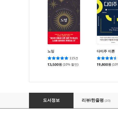
노잉
다미주 이론
115건
13,500
원
(10% 할인)
19,800
원
(10
자기암시 큰글자책
도서정보
리뷰/한줄평
(2/3)