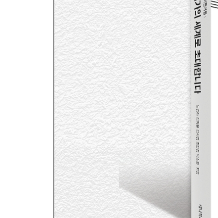
자기 파악하기 - 당근과 채찍을 쥐고 있는 사람은 바로
번역가 지망생들에게 하고 싶은 말
‘어떻게’가 아니라 ‘왜’·‘어떤 모습으로’ _113
앞으로의 목표
색을 덧입히며 내 색깔을 찾아가는 모험을 떠날 수 있
PART 3. 저는 언어의 노예이자 숫자의 노예입니다
수많은 경로 이탈 끝에 도착한 곳 _128
중국어로 밥 벌어 먹고살게 될 줄이야 _132
번역 아카데미를 꼭 다녀야 할까? _136
어찌하여 그대의 눈엔 ‘FREE’만 보이는가 _140
내가 하루에 감당할 수 있는 번역량은? _148
그때의 교정 대란이 없었더라면 _150
초등학생이 된 마음으로 번역 계획표 짜기 _160
주력 분야는 갖되 한 분야에 얽매이지 말기 _164
동료는 나의 에너자이저 _168
각오가 된 그대, 웰컴 투 노예 월드? _172