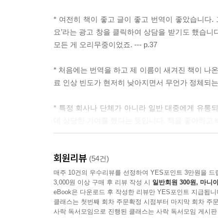
* 여전히 책이 좋고 글이 좋고 번역이 좋았습니다. 
요’라는 광고 창을 클릭하여 상담을 받기도 했습니다
모든 게 오리무중이었죠. --- p.37
* 처음에는 번역을 하고 제 이름이 새겨진 책이 나
료 인상 빈도가 현저히 낮아지면서 무언가 정체되는 느낌
* 특정 회사나 단체가 아니라 일반 대중에게 유통
데 상당한 기여를 했다는 뜻입니다. 책을 좋아하고 배
* 모든 프리랜서 재택근무자가 그렇겠지만, 일할 
회원리뷰
게 되어 신뢰도가 하락하기 때문입니다. 프리랜서는 일하
(54건)
매주 10건의 우수리뷰를 선정하여 YES포인트 3만원을 드
3,000원 이상 구매 후 리뷰 작성 시
일반회원 300원, 마니아
* 10년이 지난 지금도 저는 번역이 재미있습니다.
eBook은 다운로드 후 작성한 리뷰만 YES포인트 지급됩니
를 검색해야 할 때면 머리를 쥐어뜯고 싶은 심정이지만
클래스는 첫번째 회차 주문확정 시점부터 마지막 회차 주문
사락 독서모임으로 진행된 클래스는 사락 독서모임 게시판