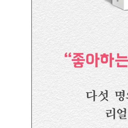
PART 4. 야누스, 만화와 라이트노벨의 두 얼굴 -
꿈은 다가오는 것이 아니라 다가가는 것 _184
인생의 회전목마 _187
우리 정말 좋았는데 _188
이 죽일 놈의 의성어, 의태어 _190
불꽃 튀는 매직아이 한판 대결 _193
라이트노벨, 결코 가볍지 않은 _195
다만 말장난에서 구원하소서 _197
어떻게 후기까지 사랑하겠어 _199
그들이 몰려온다 _203
명필은 못 돼 _205
아는 만큼 보인다 _207
마감을 사수하라 _209
다양한 직업병의 세계 _211
그저 빛, 인터넷 _213
너는 내 운명 _215