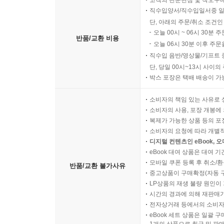
직수입양서/직수입일서중 일
단, 아래의 주문/취소 조건인
오늘 00시 ~ 06시 30분 
반품/교환 비용
오늘 06시 30분 이후 주문
직수입 음반/영상물/기프트 
단, 당일 00시~13시 사이
박스 포장은 택배 배송이 가
소비자의 책임 있는 사유로 
소비자의 사용, 포장 개봉에 
복제가 가능한 상품 등의 포장을 
소비자의 요청에 따라 개별
디지털 컨텐츠인 eBook, 
eBook 대여 상품은 대여 기
모바일 쿠폰 등록 후 취소/환
반품/교환 불가사유
중고상품이 구매확정(자동 
LP상품의 재생 불량 원인이 기
시간의 경과에 의해 재판매가
전자상거래 등에서의 소비자
eBook 세트 상품은 일괄 
1개의 상품으로 취급 및 판매