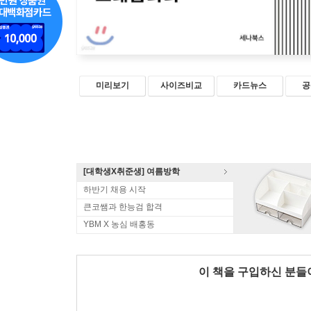
미리보기
사이즈비교
카드뉴스
공
[대학생X취준생] 여름방학
하반기 채용 시작
큰코쌤과 한능검 합격
YBM X 농심 배홍동
이 책을 구입하신 분