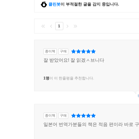
의 그 느낌을 아직도 생생히 기억한다. 내가 책을 번역
클린봇
이 부적절한 글을 감지 중입니다.
* ‘더 나이 들기 전에 일본어 배운 걸 활용해서 뭐
1
일지 모른다는 초조함에 시달리던 전업주부는 그렇게 일
* 일본어에 어느 정도 자신감이 충만했을 때 구체적
사였냐 하면 아주 단순히 내가 만화를 좋아하는 애독자이
종이책
구매
잘 받았어요! 잘 읽겠ㅅ브니다
* 내가 보낸 테스트 원고에 담당자님은 멘탈이 아
다. 처음 이력서를 보낼 때 한껏 높아졌던 콧대는
1명
이 이 한줄평을 추천합니다.
봤다가 큰코다친 꼴이었다. 고작 그 정도 공부했다
은 내가 감당할 수 있는 수준의 일이 아니라는 생각마저 들
* 각종 번역 카페나 블로그에 올라온 자료들을 열
가 한 번역을 비교해 가며 만화 위주의 번역 공부에
종이책
구매
이 알고 있으면 물론 더 좋은 번역을 하는 데 도움
일본어 번역가분들의 책은 적음 편이라 바로 
다 더 중요한 것이 한국어 어휘였다. --- p.234