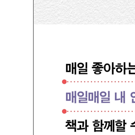
PART 5. 운명적 만화 번역 - 일본어 번역가 박소현
번역? 번역!
뜬금없이 일본어, 뜬금없이 만화 번역 _224
BL 만화 전문 번역가? 19금 후방주의! _237
만화 번역의 세계
만화책이 나오기까지 _244
번역체와의 싸움 _248
유행어, 비속어, 전문 용어 _253
취미가 일이 되었을 때의 고충
꼴도 보기 싫은 일본어 _258
내용보다 남의 번역 _262
좋아하는 일을 하니까 행복해? _264
그래도 만화 번역 _267