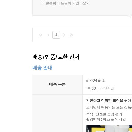
이 한줄평이 도움이 되었나요?
* 증정본을 펼쳐 보면 신기한 느낌이 든다. 처음 
가 창조한 캐릭터는 아니지만 마치 내가 우리말을 가르치
* 만화라고 대충 번역해선 안 된다. 만화도 정식으로
1
가는 망신살 뻗치기 십상이다. 무엇보다 오역인 것이 판
* 번역은 즐겁다. 만화를 보는 것도 즐겁다. 번역
배송/반품/교환 안내
때와 비교한다면 조금 과장이지만, 내가 우리말로 
배송 안내
랑스럽다.
예스24 배송
--- p.267
배송 구분
배송비 : 2,500원
안전하고 정확한 포장을 위해 
고객님께 배송되는 모든 상품을
목적 : 안전한 포장 관리
촬영범위 : 박스 포장 작업