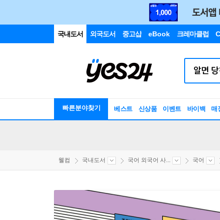
국내도서
외국도서
중고샵
eBook
크레마클럽
C
빠른분야찾기
베스트
신상품
이벤트
바이백
매
웰컴
국내도서
국어 외국어 사...
국어