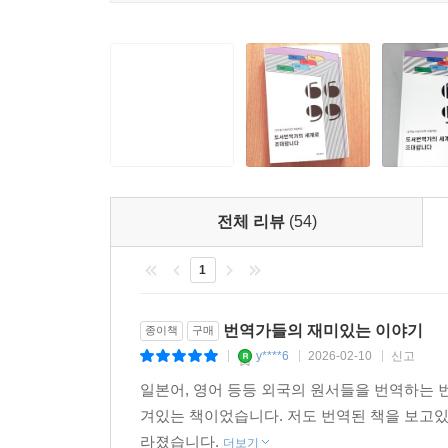
기관리를 잘해야 살아남을 수 있다. --- p.112
* ‘어떻게’를 생각하기 전에 ‘왜’부터 생각하기를 바
고 싶은지를 구체적으로 그려라. ‘어떻게’는 차차 
습을 시작해보자. 의외로 정말 잘 맞는 일일 수도 있다. 
* 자유기고가를 하면서도 글에서 멀어지지 않는 삶을
이탈하고 새로운 경로를 탐색하는 과정을 반복하다가 
--- p.128
전체 리뷰
(54)
* 나는 맨땅에 헤딩하기보다는 아카데미를 다니는 것
1
안내받는 내비게이션 같다고나 할까. 모르는 길을 
‘잘’ 따르면 조금이라도 더 일찍 도착할 수 있는 건 사실이
번역가들의 재미있는 이야기
종이책
구매
y****6
2026-02-10
신고
|
|
|
* 프리랜서 ‘전업’ 번역가의 시간은 전혀 자유롭지
일본어, 영어 등등 외국의 원서들을 번역하는 
않을까 생각할 정도다. 그런데 사람들은 일단 프리랜
겨있는 책이었습니다. 저도 번역된 책을 보고
-- p.140
라졌습니다.
더보기