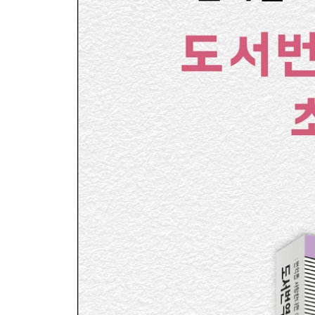
부장님이 쏘아 올린 작은 공 _084
그냥 자꾸 설레잖아요 _088
프리랜서 출판 번역가의 일상
프리랜서 워킹맘의 생존 전략 _089
슈퍼우먼 아니에요, 그냥 제가 즐거워서요 _092
내가 주로 번역하는 장르
공부하면서 번역하는 전문 서적 _095
술술 읽히지만 번역이 꼬이는 자기계발서 _097
번역의 쾌감 _098
번역가로서 중요하게 생각하는 것
우리말 - 이것은 번역인가 작문인가 _099
마감 - 조급한 마음이 나를 사로잡기 전에 _103
전설의 독한 선배 _105
혼자 일하는 어려움 vs 혼자 일하는 편안함
아무래도 프리랜서 체질인가 봐요 _106
외로워도 슬퍼도 나는 안 울어 _109
의욕이 안 날 때