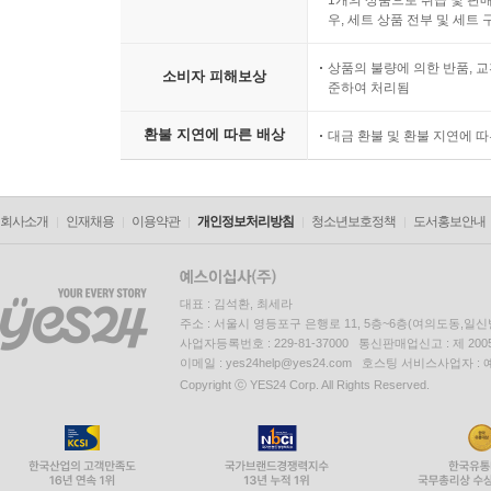
우, 세트 상품 전부 및 세트
상품의 불량에 의한 반품, 교
소비자 피해보상
준하여 처리됨
환불 지연에 따른 배상
대금 환불 및 환불 지연에 
회사소개
인재채용
이용약관
개인정보처리방침
청소년보호정책
도서홍보안내
대표 : 김석환, 최세라
주소 : 서울시 영등포구 은행로 11, 5층~6층(여의도동,일신
사업자등록번호 : 229-81-37000 통신판매업신고 : 제 200
이메일 : yes24help@yes24.com 호스팅 서비스사업자 :
Copyright ⓒ YES24 Corp. All Rights Reserved.