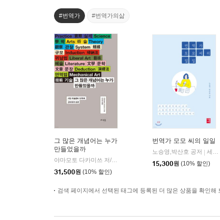
#번역가
#번역가의삶
그 많은 개념어는 누가
번역가 모모 씨의 일일
만들었을까
노승영,박산호 공저
세종서적
|
야마모토 다카미쓰 저/지비원 역
메멘토
|
15,300
원
(10% 할인)
31,500
원
(10% 할인)
검색 페이지에서 선택된 태그에 등록된 더 많은 상품을 확인해 