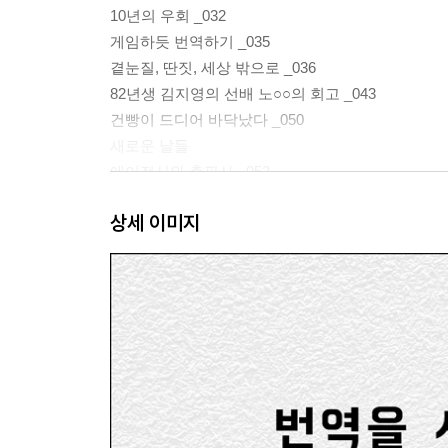
10년의 우회 _032
게임하듯 번역하기 _035
곁눈질, 딴짓, 세상 밖으로 _036
82년생 김지영의 선배 노○○의 회고 _043
건빵이 드디어 바닥났다 _050
새로운 날들
에이전시와 출판사 _053
다시 한번 세상 밖으로 _057
상세 이미지
즐겁고도 당당한 도서 번역의 세계 _060
위험하고도 비장한 도서 번역의 세계 _064
글을 맺으며
그럼에도, 도서 번역 _069
후배님들과 고마운 분들게 _071
PART 2. 꿈만 먹고 살아도 배부르다 - 일본어 번역
나의 시작, 어떻게 출판 번역가가 되었나 - 자발적 
님아, 그 부담스러운 눈빛을 거두어주오 _082