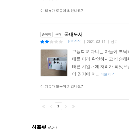
* 퀄리티를 높이려면 무작정 일을 받아서는 안 된다
이 리뷰가 도움이 되었나요?
형을 잘 잡아야 하므로 처음부터 더 철저한 시간 관리가
* 나는 지금 도서 번역을 주로 하고 있고 앞으로도
국내도서
종이책
구매
번역 일을 더 많이 했고 그러면서 영상 번역의 재미
l********l
2021-03-14
신고
|
|
|
지면서 지금은 도서 번역을 위주로 하고 있다. --- p.1
고등학교 다니는 아들이 부탁해
* 살다 보면 이따금 생각지도 못한 일이 벌어지곤 
태를 미리 확인하시고 배송해
겠지만 정말로 이룰 수 있을까? 노력만 하다가 끝
빠른 시일내에 처리가 되었으면
않았다. 간절한 마음이 통했는지 내 인생의 회전목
이 읽기에 어...
더보기
시간이 지났다. --- p.187
이 리뷰가 도움이 되었나요?
* 이렇게 재미있는 만화를 번역한다는 건 어떤 느낌
거양득이네! 하지만 우리네 인생이 늘 그렇듯 현실은 녹
1
* 완벽한 현지화는 참으로 멀고도 험한 길이다. 
받는 번역)을 누군들 하고 싶지 않으랴. 하지만 
한줄평
(6건)