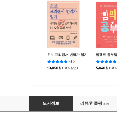
초보 프리랜서 번역가 일기
임팩트 공부
48건
13,050
원
(10% 할인)
5,040
원
(10%
도서번역가의 세계로 초대합니다
도서정보
리뷰/한줄평
(54/6)