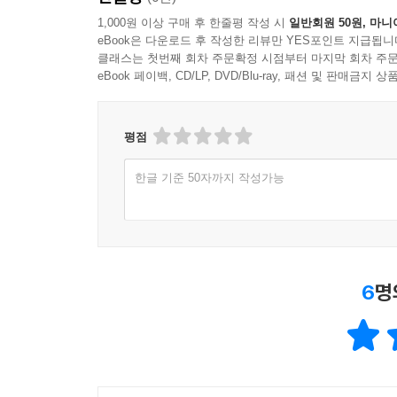
달 수밖에 없다. 하지만 이 경우에는 가독성도 재
1,000원 이상 구매 후 한줄평 작성 시
일반회원 50원, 마니
게 드릴 수 있도록 오늘도 번역가는 치열하게 노력 중이다.
eBook은 다운로드 후 작성한 리뷰만 YES포인트 지급됩니
클래스는 첫번째 회차 주문확정 시점부터 마지막 회차 주문
eBook 페이백, CD/LP, DVD/Blu-ray, 패션 및 판매금
* 마감일은 그야말로 목숨과도 같다. 반드시 지켜야
하다. 어렵게 쌓은 신뢰를 잃는 것은 한순간이기에 늘
p.209
평점
* 이미 잘 알려진 대로 번역은 시간과 장소의 제약
한글 기준 50자까지 작성가능
어디서나 일을 할 수 있다는 점은 장점으로 꼽기 애
다. --- p.216
* 내가 일어나는 시간이 곧 출근 시간이며 침대에서
6
명
탈 털리지 않아도 된다. 푹푹 찌는 날, 동장군이 기
살을 바라보며, 시리도록 차가운 겨울을 눈으로만 느
는 것이다. --- p.216
* 책 한 권을 번역했을 때의 그 뿌듯한 느낌과 완성