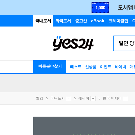
국내도서
외국도서
중고샵
eBook
크레마클럽
C
빠른분야찾기
베스트
신상품
이벤트
바이백
매
웰컴
국내도서
에세이
한국 에세이