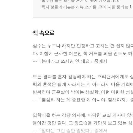
접수된 글은 확인을 거쳐 이 곳에 게재됩니다.
독자 분들의 리뷰는 리뷰 쓰기를, 책에 대한 문의는 1:
책 속으로
실수는 누구나 하지만 인정하고 고치는 건 쉽지 않다
다. 이참에 근사한 어른인 척 거드름 피울 멘트도 하나
---「농아라고 쓰시면 안 돼요」중에서
모든 결과를 혼자 감당해야 하는 프리랜서에게도 실
력의 흔적은 쉽게 사라지는 게 아니라서 다음 기회에
반복하며 굳은살이 박이는 성실함. 이런 미련한 성실
---「열심히 하는 게 중요한 게 아니야, 잘해야지
입학식을 하는 강당 의자에, 아담한 교실 의자에 앉
돌아간 것만 같다. 그 뒷모습을 가만히 보고 있는 
---「엄마는 그런 줄만 알았다」중에서