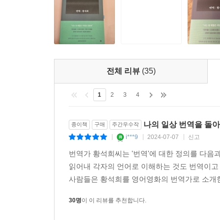
전체 리뷰
(35)
1
2
3
4
나의 일상 번역을 돌아보
종이책
구매
주간우수작
i***9
2024-07-07
신고
|
|
|
번역가 황석희씨는 '번역'에 대한 정의를 다음과
읽어내 각자의 언어로 이해하는 것도 번역이고 
사람들은 황석희를 영어영화의 번역가로 소개한다
30명
이 이 리뷰를 추천합니다.