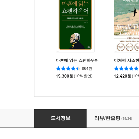
마흔에 읽는 쇼펜하우어
이처럼 사소한
864건
15,300
원
(10% 할인)
12,420
원
(10
번역 : 황석희
도서정보
리뷰/한줄평
(35/34)