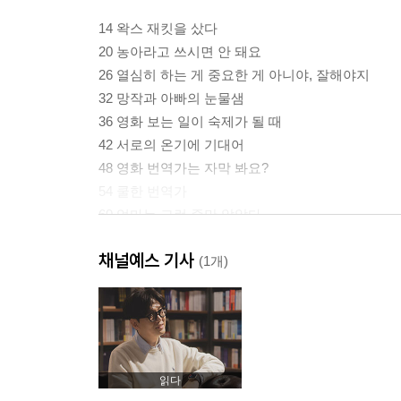
14 왁스 재킷을 샀다
20 농아라고 쓰시면 안 돼요
26 열심히 하는 게 중요한 게 아니야, 잘해야지
32 망작과 아빠의 눈물샘
36 영화 보는 일이 숙제가 될 때
42 서로의 온기에 기대어
48 영화 번역가는 자막 봐요?
54 쿨한 번역가
60 엄마는 그런 줄만 알았다
66 우린 어쩌다 이렇게 후진 사람이 되어가는 걸까
채널예스 기사
70 강연을 수락하기 어려운 건
(1개)
74 영화 번역가를 그만두는 꿈을 꿨다
78 번역의 신 황석희
2부 나는 참 괜찮은 직업을 골랐다
읽다
86 어쩌다가 됐어요