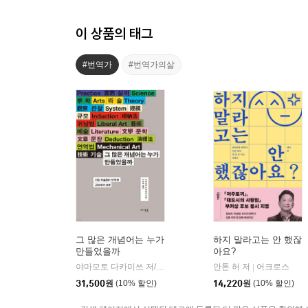
이 상품의 태그
#번역가
#번역가의삶
그 많은 개념어는 누가
하지 말라고는 안 했잖
만들었을까
아요?
야마모토 다카미쓰 저/지비원 역
메멘토
안톤 허 저
어크로스
|
|
31,500
원
(10% 할인)
14,220
원
(10% 할인)