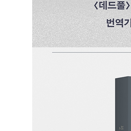
188 그 누구의 잘못도 아닐 때
192 취존이 어렵나?
198 응큼한 번역
204 결국에 가면 다 부질없으니까
210 번역가님도 오역이 있네요?
214 영화 번역가가 드라마 주인공이 되다니
222 나는 태어나면 안 되는 사람이었을까
228 영원불멸한 자막의 전설
234 생각의 속도
240 혼자 하는 번역은 없다
246 마음껏 미워할 수 없는
252 내가 몰랐던 감사 인사
258 그대들의 거짓말이 현실이 되기를