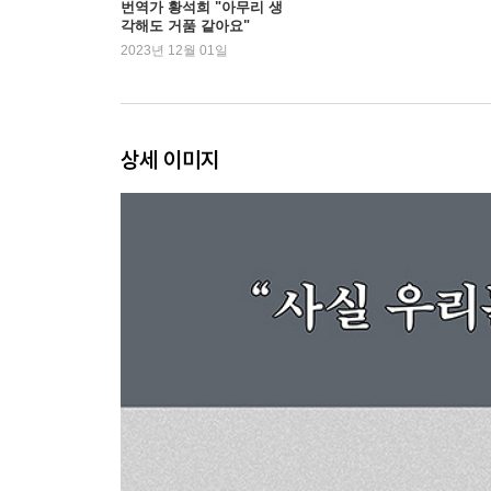
번역가 황석희 "아무리 생
각해도 거품 같아요"
94 투명한 번역
2023년 12월 01일
102 세상 모든 오지랖에 부쳐
108 영화 번역가로서 가장 기분좋은 순간
114 번역가의 개입
124 관객의 언어
상세 이미지
130 너 그래서 복받은 거야
136 마지막이 될지 모르니까
140 부산 사람 다 되셨네예
146 아는 만큼 보이고, 알려진 만큼 보여지는
152 낭비할 시간, 잔뜩 있어
158 싹을 밟아주겠어
164 띄어쓰기좀틀리면어때요
172 뉘앙스의 냄새를 맡는 사람
3부 1500가지 뉘앙스의 틈에서
180 윤여정, 할리우드를 ‘존경하지 않는다’ 밝혀