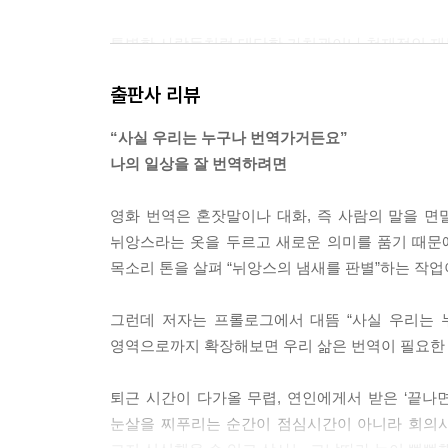
특별한 사람들처럼 대단한 가치관이나 천재적인 재능이
니 생각보다 멀리 떠내려오는 경우도 있고. 미디
출판사 리뷰
감 느낄 것 없이 내 자리에서 나름의 의미를 찾으면
운명적이다.
“사실 우리는 누구나 번역가거든요”
---「어쩌다가 됐어요」중에서
나의 일상을 잘 번역하려면
자막은 영화 번역가가 사는 집이다. 그 작은 집에서
영화 번역은 혼잣말이나 대화, 즉 사람의 말을 면
---「투명한 번역」중에서
뉘앙스라는 옷을 두르고 새로운 의미를 품기 때문
목소리 톤을 살펴 “뉘앙스의 냄새를 판별”하는 작업
내가 번역했다는 것 따윈 몰라줘도 상관없다. 누군
분하다. 영화 한 그릇 만족스럽게 먹는 모습을 볼 수
그런데 저자는 프롤로그에서 대뜸 “사실 우리는 
---「영화 번역가로서 가장 기분좋은 순간」중에서
영역으로까지 확장해보면 우리 삶은 번역이 필요한
그 친구를 만날 때마다 종종 “너 그래서 복받은 거
퇴근 시간이 다가올 무렵, 연인에게서 받은 ‘끝나면
로 정당하게 사람을 대우해서 운이 들어온 거고 복을
눈살을 찌푸리는 순간이 점심시간이 아니라 회의시
---「너 그래서 복받은 거야」중에서