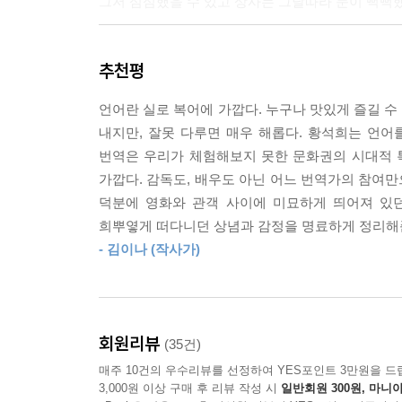
그저 심심했을 수 있고 상사는 그날따라 눈이 뻑뻑했
영화에서 대사란 결국 사람과 사람 간의 대화다. 
우리는 서로 모든 것을 다 설명하지 않기에 대화에
를 살린 다양한 번역이 나오는 것이다. 어쩌면 영
추천평
형태로 문제가 발생하고 만다. 그래서 우리는 서로
람인지도 모르겠다.
그리해야 하는 것이기도 하다.
---「뉘앙스의 냄새를 맡는 사람」중에서
언어란 실로 복어에 가깝다. 누구나 맛있게 즐길 수
내지만, 잘못 다루면 매우 해롭다. 황석희는 언어를
저자는 캐릭터들의 대사를 약 100만 개 가까이 
내가 한 치의 의심도 없이 말할 수 있는 몇 가지 중
번역은 우리가 체험해보지 못한 문화권의 시대적 
함부로 하지 말고, “언어를 무기처럼 구체화하여 사용
것은 아닐지언정 당신이 줄 수 있는 최선의 것을 받
가깝다. 감독도, 배우도 아닌 어느 번역가의 참여만
“어긋난 호의”를 보이지 말자고. 아직도 번역이 
당신이 준 것은 분명 최선의 것이었지만 외견 이렇
덕분에 영화와 관객 사이에 미묘하게 띄어져 있던
도움을 준다.
지. 하지만 그 기억은 구질구질하지 않고 늘 고마움
희뿌옇게 떠다니던 상념과 감정을 명료하게 정리해
---「나는 태어나면 안 되는 사람이었을까」중에서
- 김이나 (작사가)
그럼에도 오역하게 된다면 어쩔까. 그럴 땐 상대에
다행히도 그 진의를 설명해줄 상대방이 (대개는) 눈
그리고 이렇게 살아보니 썩 나쁘지 않다. 굳이 전처럼
있어 헷갈리겠지만 그 갈림길에는 언제나 예기치 못
더라. 나는 이게 병목현상을 해결하기 위한 꾀라고 
있”으니까.
는 것처럼.
회원리뷰
(35건)
매주 10건의 우수리뷰를 선정하여 YES포인트 3만원을 드
---「생각의 속도」중에서
3,000원 이상 구매 후 리뷰 작성 시
일반회원 300원, 마니아