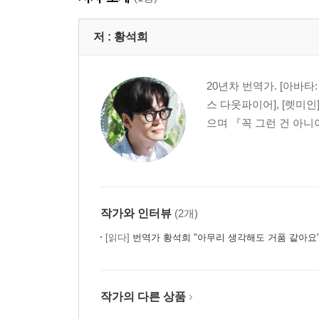
저 :
황석희
20년차 번역가. [아바타: 
스 다웃파이어], [렛미
으며 『꼭 그런 건 아니
작가와 인터뷰
(2개)
[읽다]
번역가 황석희 "아무리 생각해도 거품 같아요
작가의 다른 상품