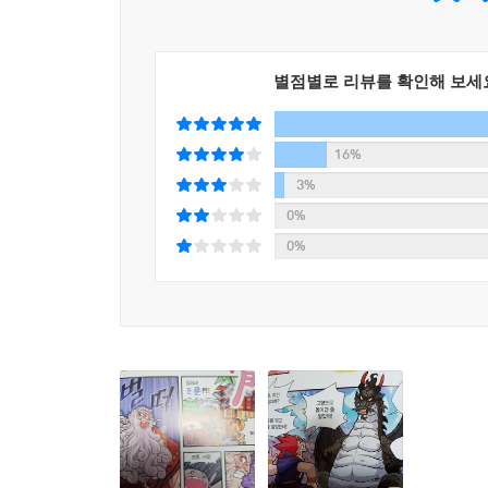
2. 한자를 직접 쓰며 익히는 AR 쓰기 기능
- 본문 AR적용 한자페이지를 비추면 한자쓰기를 할 
3. 한자카드 20장에 캐릭터 및 아이템 카드 추가(1
별점별로 리뷰를 확인해 보세
- 기존에 없던 캐릭터 카드를 모아보세요.
4. 중국어 간체자 추가로 학습효과 강화
- 우리가 알고 있는 한자와 중국어 간체자를 비교해
16%
5. 스토리텔링 퀴즈를 통한 완벽한 마무리 학습
3%
- 퀴즈를 풀다 보면 저절로 한자 실력이 높아져요.
0%
0%
마법천자문 개정판 AR은 어떻게 사용할까?
이미지 학습에서 쓰기 학습까지 도와주는 AR 체험해
1. 앱스토어나 구글플레이에서 ‘마법천자문 공식앱(
2. 앱을 실행하고 책 또는 카드를 비춰보세요.
3. 한번 인식된 AR 영상은 크기를 조절하거나, 방향
4. 개성 있는 AR 영상을 연출하고 사진과 동영상을
5. 내가 만든 마법천자문 AR 콘텐츠를 친구들과 