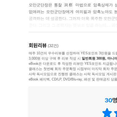
오만군단장은 통찰 洞察 마법으로 암흑상제가 삼
없애려는 오만군단장에게 여의필과 암흑노야도 분
공격하는 데 성공한다. 그러자 더욱 폭주한 오만군
준다. 그리고 그 조력자는 뜻밖의 말을 하는데… 과
49권 신규한자 20자
회원리뷰
影 그림자 영 深 깊을 심 熾 성할 치 搏 두드릴 박 脚
(32건)
膨 부를 팽 脹 부을 창 洞 골 동
매주 10건의 우수리뷰를 선정하여 YES포인트 3만원을 드
3,000원 이상 구매 후 리뷰 작성 시
일반회원 300원, 마니아
꿰뚫을 통 泡 거품 포 拌 버릴 반
eBook은 다운로드 후 작성한 리뷰만 YES포인트 지급됩니
戟 창 극 陣 진 칠 진 菌 버섯,
클래스는 첫번째 회차 주문확정 시점부터 마지막 회차 주문
세균 균 整 가지런할 정 書 글 서
사락 독서모임으로 진행된 클래스는 사락 독서모임 게시판
炒 볶을 초 傾 기울 경 均 고를 균 了 마칠 료(요) 叩
eBook 페이백, CD/LP, DVD/Blu-ray, 패션 및 판매금
마법천자문 시리즈, 무엇이 달라졌을까?
30
명
1. 한자 이미지 학습을 돕는 AR 영상 권당 41개 수
- 표지, 본문, 한자카드까지 AR 영상으로 재미있게