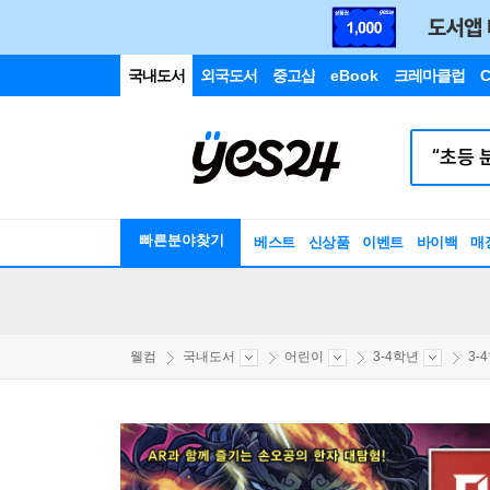
국내도서
외국도서
중고샵
eBook
크레마클럽
C
빠른분야찾기
베스트
신상품
이벤트
바이백
매
웰컴
국내도서
어린이
3-4학년
3-