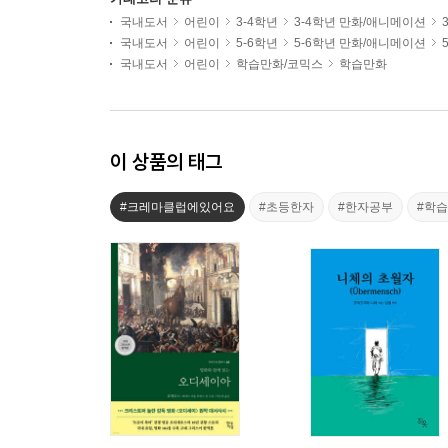
국내도서
어린이
3-4학년
3-4학년 만화/애니메이션
국내도서
어린이
5-6학년
5-6학년 만화/애니메이션
국내도서
어린이
학습만화/코믹스
학습만화
이 상품의 태그
#크레마클럽에있어요
#초등한자
#한자공부
#학