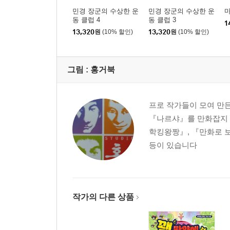
민경 장군의 수상한 운
민경 장군의 수상한 운
마
동 클럽 4
동 클럽 3
1
13,320
원
(10% 할인)
13,320
원
(10% 할인)
그림 :
홍거북
프로 작가들이 모여 만
『나르샤』를 만화잡지 
학킹왕짱』, 『만화로 보는
등이 있습니다
작가의 다른 상품