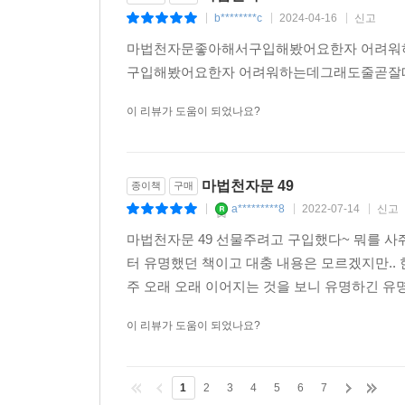
· 한국간행물윤리위원회 선정 청소년 권장도서
b********c
2024-04-16
신고
|
|
|
· 한국문화콘텐츠진흥원 선정 문화산업진흥기금 지
마법천자문좋아해서구입해봤어요한자 어려
· 삼성경제연구소(SERI) 선정 10대 히트상품
구입해봤어요한자 어려워하는데그래도줄곧
· 서울신문 선정 소비자만족 히트상품 접기
이 리뷰가 도움이 되었나요?
마법천자문 49
종이책
구매
a*********8
2022-07-14
신고
|
|
|
마법천자문 49 선물주려고 구입했다~ 뭐를 사줘야
터 유명했던 책이고 대충 내용은 모르겠지만..
주 오래 오래 이어지는 것을 보니 유명하긴 유
이 리뷰가 도움이 되었나요?
1
2
3
4
5
6
7