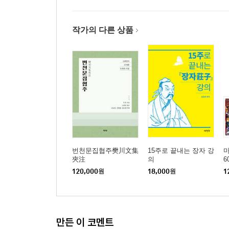
작가의 다른 상품
번천문집협주樊川文集
15주로 끝내는 장자 강
마
夾注
의
6
120,000
원
18,000
원
1
만든 이 코멘트