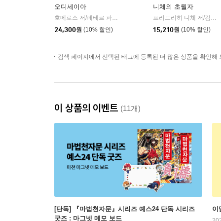
오디세이아
니체의 초월자
호메로스 저/페테르 파울 루벤스 그림/박문재 역
현대지성
프리드리히 니체 저/김철 편역
|
24,300
원
(10% 할인)
15,210
원
(10% 할인)
검색 페이지에서 선택된 태그에 등록된 더 많은 상품을 확인해 
이 상품의 이벤트
(11개)
[단독] 『마법천자문』시리즈 예스24 단독 시리즈
이
굿즈 : 마그넷 메모 보드
20