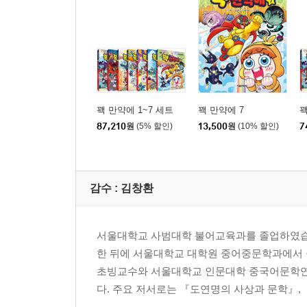
꽥 만약에 1~7 세트
꽥 만약에 7
꽥
87,210
원
(5% 할인)
13,500
원
(10% 할인)
7
감수 :
김창환
서울대학교 사범대학 불어교육과를 졸업하였습니
한 뒤에 서울대학교 대학원 중어중문학과에서
초빙교수와 서울대학교 인문대학 중국어문학연
다. 주요 저서로는 『도연명의 사상과 문학』, 『