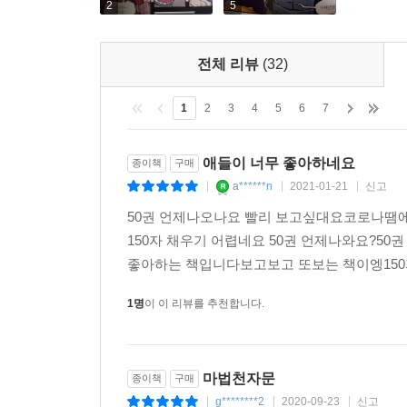
2
5
시리즈 소개
전체 리뷰
(32)
(1) 대한민국 대표 한자 학습만화가 AR 체험형 에
2,000만 독자가 선택한 마법천자문은 지난 15
1
2
3
4
5
6
7
이야기를 읽으면서 한자 마법을 반복하다 보면 어
양은 늘어나고, 한자 낱자 두 개를 붙여 만드는
애들이 너무 좋아하네요
종이책
구매
어휘능력도 부쩍 향상됩니다.
a******n
2021-01-21
신고
|
|
|
이번 개정판은 눈으로 한자를 읽고 입으로 뜻과 음
50권 언제나오나요 빨리 보고싶대요코로나땜
기억하도록 AR 영상을 수록하였는데, AR 영상을
150자 채우기 어렵네요 50권 언제나와요?5
주입식 한자 교육이 아닌, AR 한자마법으로 즐기
좋아하는 책입니다보고보고 또보는 책이엥150
(2) 이 책의 장점
1명
이 이 리뷰를 추천합니다.
① 한자가 저절로 기억되는 이미지 한자 학습서
한자의 뜻과 소리와 모양이 만화의 한 장면에서 이미
마법천자문
종이책
구매
② 한자 공부의 자신감을 키워 주는 최적의 한자 구
g********2
2020-09-23
신고
|
|
|