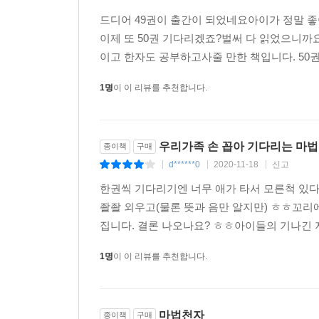
한자 급수 시험을 대비하면서도 공부 부담은 덜도록
특히 1~5권은 한자 공부를 막 시작하는 어린이를 위
드디어 49권이 출간이 되었네요아이가 정말 좋
이제 또 50권 기다리겠죠?벌써 다 읽었으니까요
③ 한자를 ‘체험’하는 증강현실(AR) 한자 학습서
이고 한자도 공부하고사줄 만한 책입니다. 50
한자 증강현실(AR) 콘텐츠를 결합해 한자를 ‘마법’
1명
이 이 리뷰를 추천합니다.
특히 쓰기 기능이 있어, 정확한 획순에 따라 한자를 
④ 끝까지 재미있고 알찬 학습 섹션
우리가족 손 꼽아 기다리는 마법
종이책
구매
학습을 잘 마무리할 수 있도록 스토리텔링이 접목된
d******0
2020-11-18
신고
|
|
|
⑤ 중국어에 대한 흥미를 불어넣는 간체자 병기
한권씩 기다리기엔 너무 애가 타서 모른척 있
새로 나오는 한자 페이지에 중국어 간체자도 나란히
좔좔 외우고(물론 뜻과 음만 알지만) ㅎㅎ꼬리
집니다. 결론 나오나요? ㅎㅎ아이들의 기나긴 
⑥ 중국 고전 [서유기]와 한자마법의 콜라보
1명
이 이 리뷰를 추천합니다.
14억 중국인이 사랑하는 [서유기]를 토대로 탄탄
(3) 수상 내역
· 교육인적자원부 후원 교육산업대상 출판물 분야 
마법천자
종이책
구매