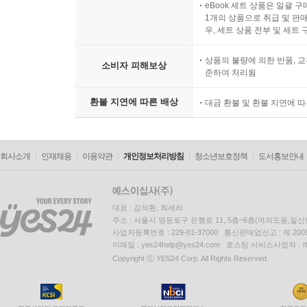
eBook 세트 상품은 일괄 
1개의 상품으로 취급 및 판매
우, 세트 상품 전부 및 세트
상품의 불량에 의한 반품, 교
소비자 피해보상
준하여 처리됨
환불 지연에 따른 배상
대금 환불 및 환불 지연에 
회사소개
인재채용
이용약관
개인정보처리방침
청소년보호정책
도서홍보안내
대표 : 김석환, 최세라
주소 : 서울시 영등포구 은행로 11, 5층~6층(여의도동,일신
사업자등록번호 : 229-81-37000 통신판매업신고 : 제 200
이메일 : yes24help@yes24.com 호스팅 서비스사업자 :
Copyright ⓒ YES24 Corp. All Rights Reserved.