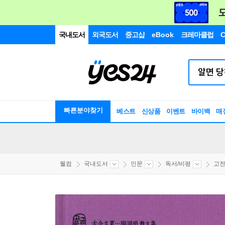
국내도서
외국도서
중고샵
eBook
크레마클럽
C
빠른분야찾기
베스트
신상품
이벤트
바이백
매
웰컴
국내도서
인문
독서/비평
고전