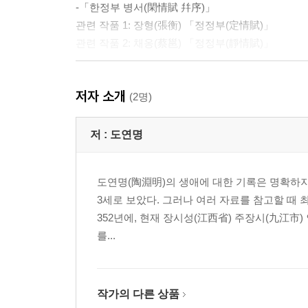
-「한정부 병서(閑情賦 幷序)」
관련 작품 1: 장형(張衡) 「정정부(定情賦)」
관련 작품 2: 채옹(蔡邕) 「정정부(靜情賦)」
3. ‘돌아가리라’의 사와 서문
저자 소개
(2명)
-「귀거래혜사 병서(歸去來兮辭 幷序)」
관련 작품 1: 장형(張衡) 「귀전부(歸田賦)」
저 :
도연명
관련 작품 2: 소식(蘇軾) 「화귀거래사(和歸去來辭)
관련 작품 3: 이인로(李仁老) 「화귀거래사(和歸去
도연명(陶淵明)의 생애에 대한 기록은 명확하지
관련 작품 4: 이색(李穡) 「독귀거래사(讀歸去來辭)
3세로 보았다. 그러나 여러 자료를 참고할 때 
352년에, 현재 장시성(江西省) 주장시(九江市)
4. 복숭아꽃이 핀 수원(水源)의 기문
를...
-「도화원기(桃花源記)」
관련 작품 1: 도연명(陶淵明) 「도화원시(桃花源詩)
관련 작품 2: 왕안석(王安石) 「도원행(桃源行)」
작가의 다른 상품