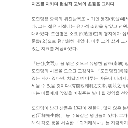
지조를 지키며 현실적 고뇌의 초월을 그리다
도연명은 중국의 위진남북조 시기인 동진(東晉)에서
다. 그는 젊은 시절에는 유가적 소양을 닦았고 전원
대하였다. 도연명은 소요유(逍遙遊)의 경지이자 삶
문(詩文)으로 형상화해 내었다. 이후 그의 삶과 그
있는 지표를 제공하였다.
『문선(文選)』을 엮은 것으로 유명한 남조(南朝) 양(
도연명의 시문을 모으고 교감하여 『도연명집(陶淵明
있는 자가 있다면, 치달리며 다투는 마음이 버려지
세울 수 있을 것이다.(有能觀淵明之文者, 馳競之情遣
매는 이들에게 앞길을 비춰주는 빛이 될 것임을 선
도연명이 남긴 산문은 13편이 전한다. 많지 않은
전(五柳先生傳)」 등 주옥같은 명편들이 있다. 그가
래의 각오 등을 서술한 「귀거래혜사」는 지금까지 