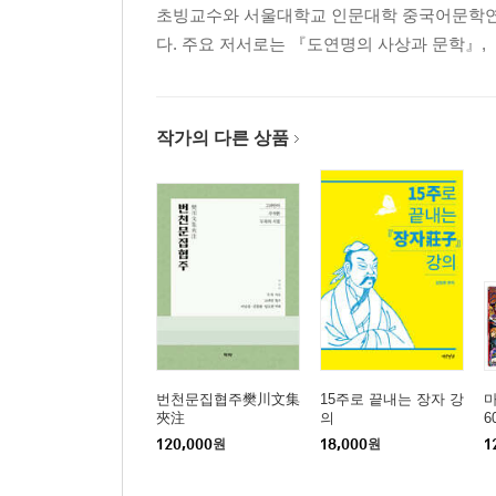
초빙교수와 서울대학교 인문대학 중국어문학연
-「선상화찬(扇上畵贊)」
다. 주요 저서로는 『도연명의 사상과 문학』, 『
관련 작품: 도연명(陶淵明) 「권농(勸農)」
9. 상장과 금경에 대한 찬양
작가의 다른 상품
-「상장금경찬(尙長禽慶贊)」
10. 아들 엄 등에게 주는 글
-「여자엄등소(與子儼等疏)」
관련 작품 1: 도연명(陶淵明) 「책자(責子)」
관련 작품 2: 도연명(陶淵明) 「명자(命子)」
번천문집협주樊川文集
15주로 끝내는 장자 강
마
11. 정씨에게 시집간 누이동생에 대한 제문
夾注
의
6
120,000
원
18,000
원
1
-「제정씨매문(祭程氏妹文)」