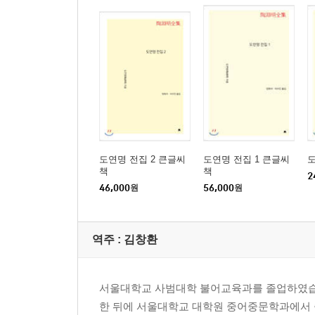
관련 작품 3: 진화(陳?) 「도원가(桃源歌)」
5. 진나라 정서대장군의 장사(長史)를 지낸, 돌아가
-「진고정서대장군장사맹부군전(晋故征西大將軍長
6. 오류선생 전기
-「오류선생전(五柳先生傳)」
도연명 전집 2 큰글씨
도연명 전집 1 큰글씨
도
관련 작품: 백거이(白居易) 「방도공구택 병서(訪陶
책
책
2
46,000
원
56,000
원
7. 사기를 읽고 나서 지은 9편
역주 :
김창환
-「독사술 9장(讀史述 九章)」
관련 작품: 도연명(陶淵明) 「음주(飮酒)」 제2수
서울대학교 사범대학 불어교육과를 졸업하였습니
8. 부채 위의 그림에 부치는 찬양
한 뒤에 서울대학교 대학원 중어중문학과에서