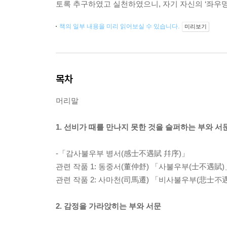
토록 추구하였고 실천하였으니, 자기 자신의 ‘좌우명
책의 일부 내용을 미리 읽어보실 수 있습니다.
미리보기
목차
머리말
1. 선비가 때를 만나지 못한 것을 슬퍼하는 부와 서
-「감사불우부 병서(感士不遇賦 幷序)」
관련 작품 1: 동중서(董仲舒) 「사불우부(士不遇賦)
관련 작품 2: 사마천(司馬遷) 「비사불우부(悲士不
2. 감정을 가라앉히는 부와 서문