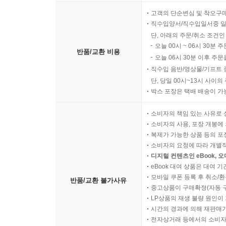
고객의 단순변심 및 착오구
직수입양서/직수입일서중 일
단, 아래의 주문/취소 조건인
오늘 00시 ~ 06시 30분 
반품/교환 비용
오늘 06시 30분 이후 주문
직수입 음반/영상물/기프트 
단, 당일 00시~13시 사이
박스 포장은 택배 배송이 가
소비자의 책임 있는 사유로 
소비자의 사용, 포장 개봉에 
복제가 가능한 상품 등의 포장을 
소비자의 요청에 따라 개별
디지털 컨텐츠인 eBook, 
eBook 대여 상품은 대여 기
모바일 쿠폰 등록 후 취소/환
반품/교환 불가사유
중고상품이 구매확정(자동 
LP상품의 재생 불량 원인이 기
시간의 경과에 의해 재판매가
전자상거래 등에서의 소비자