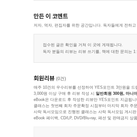
12. 사촌동생 경원(敬遠)에 대한 제문
만든 이 코멘트
-「제종제경원문(祭從弟敬遠文)」
저자, 역자, 편집자를 위한 공간입니다. 독자들에게 전하고
관련 작품: 도연명(陶淵明) 「계묘세십이월중작
접수된 글은 확인을 거쳐 이 곳에 게재됩니다.
13. 나 자신에 대한 제문
독자 분들의 리뷰는 리뷰 쓰기를, 책에 대한 문의는 1:
-「자제문(自祭文)」
관련 작품: 도연명(陶淵明) 「만가시(挽歌詩)」 3수
회원리뷰
(0건)
부록
매주 10건의 우수리뷰를 선정하여 YES포인트 3만원을 드
1. 「도징사뢰 병서(陶徵士? 幷序)」 안연지(顔延之
3,000원 이상 구매 후 리뷰 작성 시
일반회원 300원, 마니아
eBook은 다운로드 후 작성한 리뷰만 YES포인트 지급됩니
2. 「도연명집서(陶淵明集序)」 소통(蕭統)
클래스는 첫번째 회차 주문확정 시점부터 마지막 회차 주문
3. 「도연명전(陶淵明傳)」 소통(蕭統)
사락 독서모임으로 진행된 클래스는 사락 독서모임 게시판
4. 『송서(宋書)·은일전(隱逸傳)·도잠(陶潛)』 심약(
eBook 페이백, CD/LP, DVD/Blu-ray, 패션 및 판매금
5. 『진서(晉書)·은일전(隱逸傳)·도잠(陶潛)』 방현
6. 『남사(南史)·은일전(隱逸傳)·도잠(陶潛)』 이연