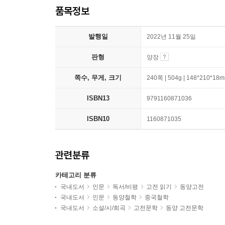
품목정보
발행일
2022년 11월 25일
판형
양장
쪽수, 무게, 크기
240쪽 | 504g | 148*210*18
ISBN13
9791160871036
ISBN10
1160871035
관련분류
카테고리 분류
국내도서
인문
독서/비평
고전 읽기
동양고전
국내도서
인문
동양철학
중국철학
국내도서
소설/시/희곡
고전문학
동양 고전문학