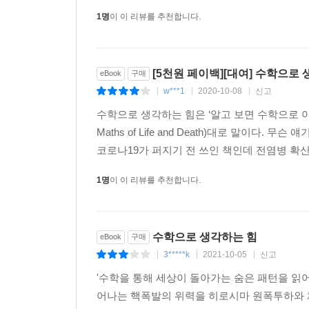
기업들이 병가 정책에 꼭 반영해야 할 기준을 제시한
1명
이 이 리뷰를 추천합니다.
심지어 ‘수학을 증오하는 사람들의 모임’에서조차 
[5천원 페이백][대여] 수학으로
eBook
구매
수다에 즐겁게 동참하게 될 것이다.
w***1
2020-10-08
신고
|
|
|
─ 「커커스 리뷰」
수학으로 생각하는 힘은 ‘알고 보면 수학으로 이
Maths of Life and Death)대로 말이다.
이것이 바로 현실 수학! 세상이 이토록 수학적임을 
코로나19가 퍼지기 전 쓰인 책인데 전염병 확산 
─ 「타임스 에듀케이셔널 서플먼트」
1명
이 이 리뷰를 추천합니다.
폰지 사기에서 핵분열, 아이스버킷 유행, 책 추천
흥미롭게 펼쳐놓은 이 책은, 호기심 많고 열린 마인
─ 「퍼블리셔스 위클리」
수학으로 생각하는 힘
eBook
구매
3*****k
2021-10-05
신고
|
|
|
일상생활에서 수학의 쓰임이란 게 식당에서 팁을 
'수학을 통해 세상이 돌아가는 숨은 패턴을 읽
것보다 우리의 삶이 더 자주 그리고 더 깊이 수학과
어나는 핵폭발의 위력을 히로시마 원폭투하와 체
─ 「사이언티픽 아메리칸」