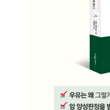
7장 팬데믹 시대, 수학은 어떻게 무기가 되는가
; S-I-R 모형에서 집단 면역까지, 수리역학의 분투
천연두 사망률을 낮춘 개입
감염 대상군, 감염군, 제거군
전염병 확산 패턴을 읽어내는 수학 모형
훌륭한 모형의 허약한 기반
다음번의 팬데믹은
에볼라 0번 환자
질병 전파의 온갖 정보를 숫자 하나로
얼마 동안 격리시켜야 할까?
집단 면역의 문턱값
백신 접종은 수학적 최선
마치며)
수학이 선사하는 자유