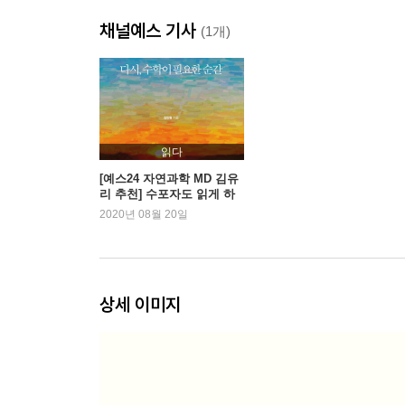
채널예스 기사
2장 암 진단을 받고도 침착을 유지하려면
(1개)
; 민감도와 특이도와 이차 의견 이해하기
개인 유전자 검사를 해보다
비만을 측정하는 공식
생사를 좌우하는 ‘신의 방정식’
병실에서 거짓 경보를 줄이는 방법
읽다
내가 받은 양성 판정이 틀릴 가능성
[예스24 자연과학 MD 김유
리 추천] 수포자도 읽게 하
확실성의 착각에 유의하라
는 재미있는 ‘수학 책’
2020년 08월 20일
두 번의 검사가 낫다
3장 수학으로 만들어낸 유죄
; 확률을 함부로 법정에 세우면 안 되는 이유
상세 이미지
드레퓌스 사건의 엉터리 논증
무죄가 입증되기 전까지는 유죄?
7300만분의 1의 가능성
종속 사건과 독립 사건