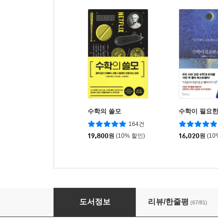
수학의 쓸모
수학이 필요한
164건
19,800
원
(10% 할인)
16,020
원
(10
수학으로 생각하는 힘
도서정보
리뷰/한줄평
(67/81)