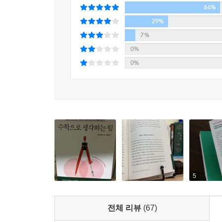
확산을 막기 위해 취하는 조치에 수학이 어떤 역할
--- p.271, 「6장 도무지 끝나지 않는 최적화」 중에
64%
이는 삶의 무기까지는 아닐지라도 방패는 거뜬히 되
29%
있음을 보여주는 ‘최적화와 탐욕 알고리듬’에 관한
더 넓은 범위에서는 수리역학이 질병의 돌발 발병에 
7%
수는 없는 노릇이니까.
학적 증거와 손을 잡고 백신 접종이 쉬운 결정임을 
0%
호한다. 세계보건기구가 발표하는 수치는 백신이 해마
0%
≫ 세상 만사의 패턴을 읽어내는 7가지 지적 탐험
백만 명을 더 구할 수 있다는 것을 보여준다. 백신
; 밈이 퍼지는 방식에서 전염병 통제에 이르기까지
일한 기회이다. 수리역학은 미래를 위한 희망의 불
빅데이터 시대의 새로운 언어, 수학으로 생각하라
--- p.351, 「7장 팬데믹 시대, 수학은 어떻게 무기가 되
이 책은 모두 일곱 장으로 구성되었다.
1장 〈눈 깜짝할 사이에 변해버린 세상〉에서는 
성장하는 방식, 은행에 넣어둔 돈이 아주 느리게 불
감각의 필요를 살핀다.
5
2장 〈암 진단을 받고도 침착을 유지하려면〉에서는
수 있는지를 살피며, 의학적 판단에 수학적 기준을
전체 리뷰
(67)
3장 〈수학으로 만들어낸 유죄〉는 추리 소설처럼