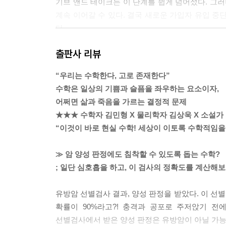
기브 앤드 테이크는 이 단계를 쉽게 넘어섰다. 그러
계속 이어갈 수 있다. 결국 새로운 가입자 유입 중
다.
--- p.25쪽, 「1장 눈 깜짝할 사이에 변해버린 세상
출판사 리뷰
방사성 원자의 수가 기하급수적으로 감소하는 현상
“우리는 수학한다, 고로 존재한다”
자연 속에 존재하는 특정 방사성 원자의 비율을 붕
수학은 일상의 기쁨과 슬픔을 좌우하는 요소이자,
적으로 계산할 수 있다. 방사성 연대 측정법은 지
어쩌면 삶과 죽음을 가르는 결정적 문제
쓰인다.
★★★ 수학자 김민형 X 물리학자 김상욱 X 소설가
2017년 11월, 방사성 탄소 연대 측정법을 사용해
“이것이 바로 현실 수학! 세상이 이토록 수학적임을
고 표시된 위스키가 실은 1970년대에 제조된 값싼
2018년 12월, 후속 조사에서는 검사한 전체 ‘빈티
≫ 암 양성 판정에도 침착할 수 있도록 돕는 수학?
--- p.46, 「1장 눈 깜짝할 사이에 변해버린 세상」
; 일단 심호흡을 하고, 이 검사의 정확도를 계산해
만약 어떤 기간의 시간을 지금까지 살아온 시간에 대
유방암 선별검사 결과, 양성 판정을 받았다. 이 선별
나에게 1년은 지금까지 살아온 생애의 3% 미만에 
확률이 90%라고?! 충격과 공포로 주저앉기 전
음번 생일 선물을 받을 때까지 살아온 생애의 10%
선별검사에서 받은 양성 판정은 유방암이 아닐 가능
다시 맞이하려면 지금까지 살아온 생애의 4분의 1을