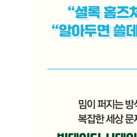
생태학적 오류
검사의 오류
주사위를 던져보자
수학은 어떻게 우리 눈을 멀게 하는가
4장 통계에 속지 않는 법
; 맥락의 공백은 신뢰성에 켜진 빨간불
두 사람의 생일이 일치할 확률은?
수치에 권위를 불어넣는 방법
완벽히 망해버린 대선 여론 조사
계산을 해보라, 제대로
돼지고기가 생명을 위협한다고?
비율 편향을 일으키는 상대 수치
자주 빠지는 통계의 함정, 평균 회귀
속지 않기 위한 3가지 질문
5장 잘못된 자리와 잘못된 시간
; 수 체계가 우리를 곤경에 빠뜨리는 방법