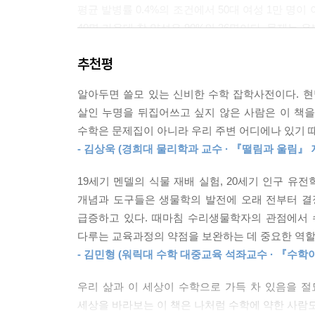
평균 발병률 0.4%의 조건에서 50대 여성 1만 명이
마가 다음 생일이 될 때까지 경험하는 시간은 40세
40명 가운데 참 양성은 90%인 36명이다. 문제는 
나이가 들수록 시간이 가속되는 느낌이 드는 것은 
1032명 가운데 36명만이 진짜 암인 것이다. ‘열에
--- p.63, 「1장 눈 깜짝할 사이에 변해버린 세상」
추천평
검사의 정밀도를 높이는 아주 단순한 방법이 있는데,
(거짓 양성이 많이 나오는) 선별검사로 진행된다.
신의 방정식은 어떤 의약품이 환자에게 제공하는 여
알아두면 쓸모 있는 신비한 수학 잡학사전이다. 현
대개 진단검사인데, 특이도가 훨씬 높아 거짓 양성
대쪽에 올려놓고 비교한다. 여분의 건강 혜택을 평
살인 누명을 뒤집어쓰고 싶지 않은 사람은 이 책을
같은 맥락에서, 유방암 선별검사를 매년 받으면, 아
장시키는 의약품의 이점을 어떻게 비교할 수 있겠는
수학은 문제집이 아니라 우리 주변 어디에나 있기 때
이제 좀 진정이 되는가? 수학의 방에 들어갔다 나온
(중략) ‘신의 방정식’은 삶과 죽음이 달린 어려운
- 김상욱 (경희대 물리학과 교수 · 『떨림과 울림』 
좋든 싫든 거짓 양성과 거짓 음성은 피할 수 없다. 
있다. 이 관점은 수학의 공평무사함과 객관성을 강
관한 문제는 우리 스스로 배워야 한다. 즉, 의심(
판단 뒤에 숨어서 작용하는 주관적 결정을 무시한다
19세기 멘델의 식물 재배 실험, 20세기 인구 유
불면의 밤을 보내는 일은 피할 수 있다. 덧붙이자면
--- p.89-90, 「2장 암 진단을 받고도 침착을 유
개념과 도구들은 생물학의 발전에 오래 전부터 결
높일 수 있다. (민감도와 특이도와 필터링에 관해서 
급증하고 있다. 때마침 수리생물학자의 관점에서 
1960년대와 1970년대에 임신 기간에 흡연을 한
다루는 교육과정의 약점을 보완하는 데 중요한 역할
≫ 꼬리에 꼬리를 물며 최적 경로로 연결하는 수학 
체중아들은 흡연을 하지 않은 어머니에게서 태어난
- 김민형 (워릭대 수학 대중교육 석좌교수 · 『수학
“셜록 홈즈처럼 읽히는 수학책이라니!” (수학자 스
영아 사망률과 연관이 있다고 알려졌지만, 임신 기
“알아두면 쓸데있는 신비한 수학 잡학 사전이다” (
우리 삶과 이 세상이 수학으로 가득 차 있음을 
이 아니었다. 이 역설의 답은 교란 변수에 있었다.
“나처럼 수학에 약한 사람도 푹 빠져들어 읽을 수 있
세상을 바라보는 이 책은 나처럼 수학에 약한 사람도
낮은 출생체중은 높은 영아 사망률과 ‘상관관계’가 있