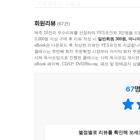
- 이언 매큐언 (소설가)
교란 변수가 원인이 되어 나타날 수 있다. 흡연과 
『수학으로 생각하는 힘』은 우리가 사실상 수학 
다르다. 흡연은 그러지 않았더라면 건강하게 태어
키트 예이츠는 훌륭한 해설자요, 이야기꾼이다. 가
법을 알려주는 책이다. 이 책에는 방정식이 전혀 
아이의 건강에 더 해로우며, 그래서 영아 사망률을
회원리뷰
(67건)
하고 깜짝 놀라지만, 그 교묘한 추리가 일단 밝혀
이야기가 가득하다. 꼬리에 꼬리를 물고 이어지는
사망률이 조금 높아지는 데 그치기 때문에, 이 아
매주 10건의 우수리뷰를 선정하여 YES포인트 3만원을 드
읽었고, 매 페이지마다 새로운 뭔가를 배웠다!
(혹은 그 반대 경로의) 지적 탐험으로 독자를 안내한
수밖에 없다.
3,000원 이상 구매 후 리뷰 작성 시
일반회원 300원, 마니아
- 스티븐 스트로가츠 (코넬대 응용수학과 교수 · 『
eBook은 다운로드 후 작성한 리뷰만 YES포인트 지급됩니
--- p.142, 「3장 수학으로 만들어낸 유죄」 중에서
저자는 수학의 응용(또는 오용)이 결정적 원인이
클래스는 첫번째 회차 주문확정 시점부터 마지막 회차 주문
타고난 이야기꾼! 매혹적인 이야기와 사례를 통해
사락 독서모임으로 진행된 클래스는 사락 독서모임 게시판
‘차세대 수학 스토리텔러’로 주목받는 응용수학
2008년 미국 대통령 선거 과정에서 존 매케인 이 
eBook 페이백, CD/LP, DVD/Blu-ray, 패션 및 판매금
무대에 혜성처럼 등장한 흥미진진한 목소리.
연결하고 뒤섞는다.
글의 CEO 에릭 슈미트는 매케인에게 대통령 선거에
- 마커스 드 사토이 (옥스퍼드대 수학과 교수 · 『소
여기에는 에이즈 (거짓) 양성 판정을 받고 지옥 문
나오는 질문을 던졌다. “32비트 정수 100만 개
살해 누명을 쓴 엄마, 기하급수적 증감을 몰라 큰 
은 당혹스러운 표정을 지었고, 이를 충분히 즐긴 
67
명
똑똑하게 사용한다면, 수학은 당신의 삶을 구원할 
등장한다. 통계적 속임수에 관련된 윤리적 딜레마도 
6개월 뒤, 버락 오바마를 구글에 초대했을 때, 
모두의 삶에 결정적 요소가 되는지를 명쾌하고 매혹적
세상 모든 주제에 관해 수학이 알려줄 것이 아주 
까…….”라고 말문을 열었다. 오바마가 당황해한다
- 이언 스튜어트 (워릭대 수학과 교수 · 『세계를 바
“……아니지요, 아니에요. 나는 거품 정렬은 올바
나아가 이 책은 쉽고 단순한 수학 규칙과 도구로
게서 박수와 환호가 터져나왔다. 오바마에게서 나온
뜻밖의 진단 결과를 들었을 때 침착함을 잃지 않는 
보기에 아주 자연스럽게 분출되는 것처럼 보이는 카
삶의 힌트를 터득하게 될 것이다. 또한 커튼 뒤에
별점별로 리뷰를 확인해 보세
색이 되었으며, 결국 그를 거품처럼 솟아오르게 해