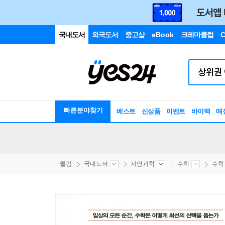
국내도서
외국도서
중고샵
eBook
크레마클럽
C
빠른분야찾기
베스트
신상품
이벤트
바이백
매
웰컴
국내도서
자연과학
수학
수학