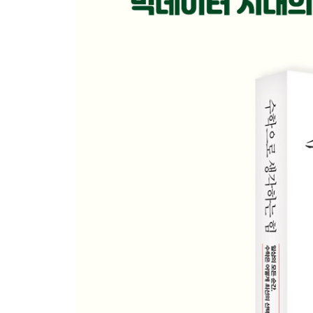
로마가 수학에 약했던 것은 수 체계 탓
9시가 아니라 21시 출발입니다
십이진법의 이점
골칫거리가 된 영국 도량형
밀레니엄 버그에 물린 사람들
컴퓨터의 언어, 이진법
6장 도무지 끝나지 않는 최적화
; 진화에서 SNS까지, 알고리듬의 무한한 잠재력
100만 달러짜리 문제들
전국의 모든 술집을 순례하는 최단 경로
탐욕 알고리듬이 데려다주는 곳
진화는 완벽을 추구하는가
식당을 고를 때 실패율을 낮추는 법
“평정심을 유지하고 알고리듬을 확인하라”
주식 시장을 속인 알고리듬
페이스북은 왜 트렌딩 플랫폼을 없앴나