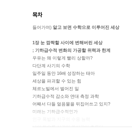
목차
들어가며)
알고 보면 수학으로 이루어진 세상
1장 눈 깜짝할 사이에 변해버린 세상
; 기하급수적 변화의 가공할 위력과 한계
우유는 왜 이렇게 빨리 상할까?
다단계 사기의 수학
일주일 동안 16배 성장하는 태아
세상을 파괴할 수 있는 힘
체르노빌에서 벌어진 일
기하급수적 감소와 연대 측정 과학
어째서 다들 얼음물을 뒤집어쓰고 있지?
미래는 기하급수적인가
인구 폭발과 지구의 수용 능력
나이 들수록 시간이 쏜살같이 흐른다