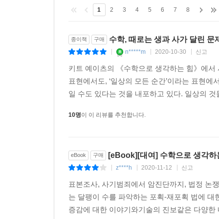
받은 한 여성의 억울한 옥살이는 오류투성이 확률을
1
2
3
4
5
6
7
8
상고 끝에 무죄로 석방되었고, 이 재판은 영국 사
오류 등을 살필 것이다.
수학, 때로는 생과 사가 달린 문
종이책
구매
n*****m
2020-10-30
신고
|
|
|
4장 〈통계에 속지 않는 법〉은 미디어가 수학을
키트 예이츠의 《수학으로 생각하는 힘》에서 사
편향, 통계 수치를 교란하는 평균으로의 회귀 등을 
표현에서도, ‘일상의 모든 순간’이라는 표현에서
일 수도 있다는 것을 내포하고 있다. 일상의 것들
5장 〈잘못된 자리와 잘못된 시간〉은 수 체
사건들에서부터, 고대 문명에서부터 수 체계가 발
10명
이 이 리뷰를 추천합니다.
전쟁을 피하려면 간식은 12개들이로 사는 게 가장 
6장 〈도무지 끝나지 않는 최적화〉에서는 구글 
[eBook][대여] 수학으로 생각하
eBook
구매
숨은 수학을 살펴본다. 자연에서 가장 유명한 알
z****h
2020-11-12
신고
|
|
|
시사한다.
표본조사, 사기범죄에서 암진단까지, 법정 논쟁
는 달팽이 수를 파악하는 포획-재포획 법에 
7장 〈팬데믹 시대, 수학은 어떻게 무기가 되는가
증감에 대한 이야기와기술의 진보같은 다양한 내
전염병에 걸렸을 때 집에서 쉬는 것이 실제 질병