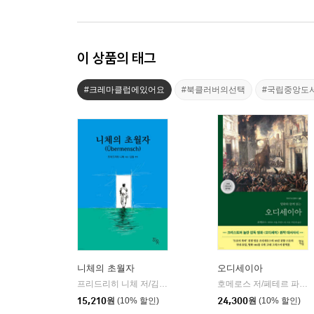
이 상품의 태그
#크레마클럽에있어요
#북클러버의선택
#국립중앙도
니체의 초월자
오디세이아
프리드리히 니체 저/김철 편역
히읏
호메로스 저/페테르 파울 루벤스 그림/박문재 역
|
15,210
원
(10% 할인)
24,300
원
(10% 할인)