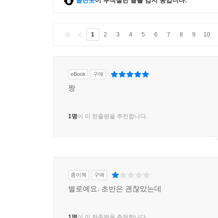
클린봇
이 부적절한 글을 감지 중입니다.
1
2
3
4
5
6
7
8
9
10
eBook
구매
짱
1명
이 이 한줄평을 추천합니다.
종이책
구매
별로예요. 초반은 괜찮았는데
1명
이 이 한줄평을 추천합니다.